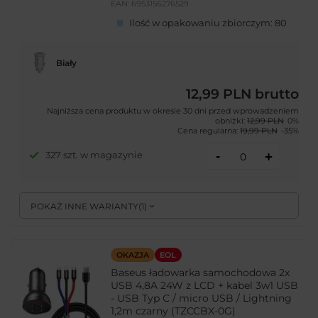
EAN:
6953156276529
Ilość w opakowaniu zbiorczym:
80
Biały
12,99 PLN
brutto
Najniższa cena produktu w okresie 30 dni przed wprowadzeniem
obniżki:
12,99 PLN
0%
Cena regularna:
19,99 PLN
-35%
-
327 szt. w magazynie
+
POKAŻ INNE WARIANTY
(
1
)
OKAZJA
EOL
Baseus ładowarka samochodowa 2x
USB 4,8A 24W z LCD + kabel 3w1 USB
- USB Typ C / micro USB / Lightning
1,2m czarny (TZCCBX-0G)