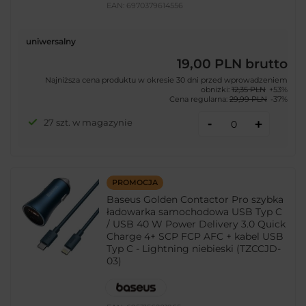
EAN:
6970379614556
uniwersalny
19,00 PLN
brutto
Najniższa cena produktu w okresie 30 dni przed wprowadzeniem
obniżki:
12,35 PLN
+53%
Cena regularna:
29,99 PLN
-37%
-
27 szt. w magazynie
+
PROMOCJA
Baseus Golden Contactor Pro szybka
ładowarka samochodowa USB Typ C
/ USB 40 W Power Delivery 3.0 Quick
Charge 4+ SCP FCP AFC + kabel USB
Typ C - Lightning niebieski (TZCCJD-
03)