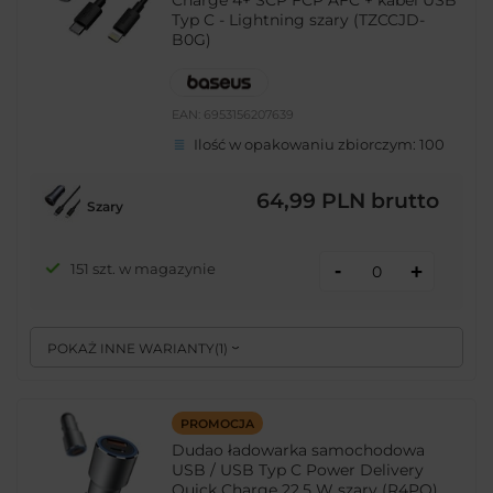
Typ C - Lightning szary (TZCCJD-
B0G)
EAN:
6953156207639
Ilość w opakowaniu zbiorczym:
100
64,99 PLN
brutto
Szary
-
151 szt. w magazynie
+
POKAŻ INNE WARIANTY
(
1
)
PROMOCJA
Dudao ładowarka samochodowa
USB / USB Typ C Power Delivery
Quick Charge 22,5 W szary (R4PQ)