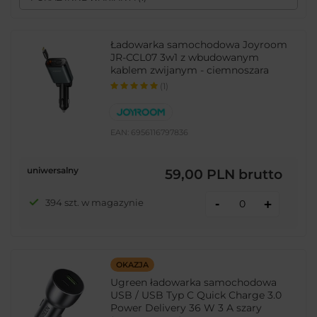
Ładowarka samochodowa Joyroom
JR-CCL07 3w1 z wbudowanym
kablem zwijanym - ciemnoszara
(1)
EAN:
6956116797836
uniwersalny
59,00 PLN
brutto
-
394 szt. w magazynie
+
OKAZJA
Ugreen ładowarka samochodowa
USB / USB Typ C Quick Charge 3.0
Power Delivery 36 W 3 A szary