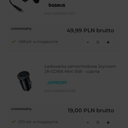
EAN:
6932172677213
uniwersalny
49,99 PLN
brutto
-
468 szt. w magazynie
+
Ładowarka samochodowa Joyroom
JR-CCN16 Mini 15W - czarna
EAN:
6956116743338
uniwersalny
19,00 PLN
brutto
-
270 szt. w magazynie
+