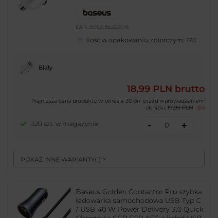
EAN:
6953156202016
Ilość w opakowaniu zbiorczym:
170
Biały
18,99 PLN
brutto
Najniższa cena produktu w okresie 30 dni przed wprowadzeniem
obniżki:
19,99 PLN
-5%
-
320 szt. w magazynie
+
POKAŻ INNE WARIANTY
(
1
)
Baseus Golden Contactor Pro szybka
ładowarka samochodowa USB Typ C
/ USB 40 W Power Delivery 3.0 Quick
Charge 4+ SCP FCP AFC + kabel USB