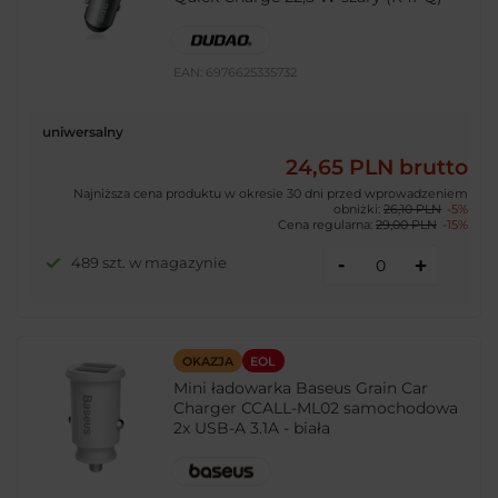
EAN:
6976625335732
uniwersalny
24,65 PLN
brutto
Najniższa cena produktu w okresie 30 dni przed wprowadzeniem
obniżki:
26,10 PLN
-5%
Cena regularna:
29,00 PLN
-15%
-
489 szt. w magazynie
+
OKAZJA
EOL
Mini ładowarka Baseus Grain Car
Charger CCALL-ML02 samochodowa
2x USB-A 3.1A - biała