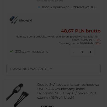
EAN:
6953156201965
Ilość w opakowaniu zbiorczym:
100
Niebieski
48,67 PLN
brutto
Najniższa cena produktu w okresie 30 dni przed wprowadzeniem
obniżki:
51,92 PLN
-6%
Cena regularna:
69,90 PLN
-30%
-
203 szt. w magazynie
+
POKAŻ INNE WARIANTY
(
1
)
Dudao 3w1 ładowarka samochodowa
USB 3,4 A wbudowany kabel
Lightning / USB Typ C / micro USB
czarny (R5ProN black)