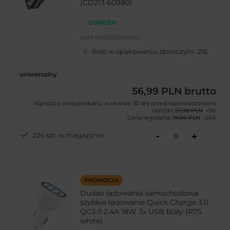
(CD213 60980)
EAN:
6957303869800
Ilość w opakowaniu zbiorczym:
216
uniwersalny
56,99 PLN
brutto
Najniższa cena produktu w okresie 30 dni przed wprowadzeniem
obniżki:
53,98 PLN
+5%
Cena regularna:
74,90 PLN
-24%
-
224 szt. w magazynie
+
PROMOCJA
Dudao ładowarka samochodowa
szybkie ładowanie Quick Charge 3.0
QC3.0 2.4A 18W 3x USB biały (R7S
white)