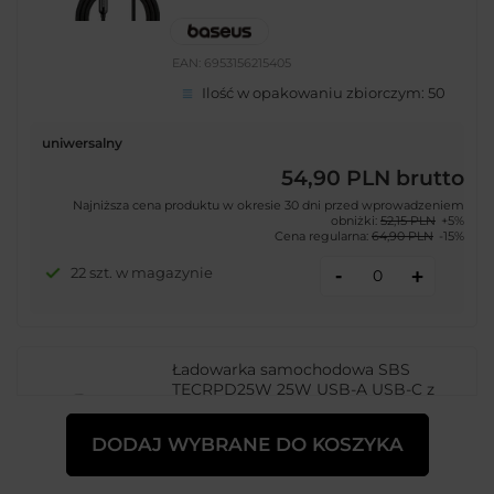
EAN:
6953156215405
Ilość w opakowaniu zbiorczym:
50
uniwersalny
54,90 PLN
brutto
Najniższa cena produktu w okresie 30 dni przed wprowadzeniem
obniżki:
52,15 PLN
+5%
Cena regularna:
64,90 PLN
-15%
-
22 szt. w magazynie
+
Ładowarka samochodowa SBS
TECRPD25W 25W USB-A USB-C z
Power Delivery - czarna
DODAJ WYBRANE DO KOSZYKA
EAN:
8018417329067