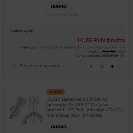
EAN:
6970379615812
uniwersalny
14,26 PLN
brutto
Najniższa cena produktu w okresie 30 dni przed wprowadzeniem
obniżki:
17,10 PLN
-16%
Cena regularna:
15,00 PLN
-5%
-
290 szt. w magazynie
+
OKAZJA
Dudao zestaw samochodowa
ładowarka 2x USB 2.4A + kabel
przewód USB 3w1 Lightning / Typ C /
micro USB biały (R7 white)