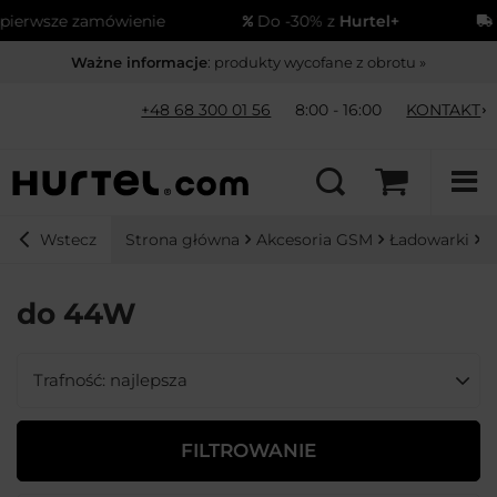
sze zamówienie
Do -30% z
Hurtel+
Wysył
Ważne informacje
: produkty wycofane z obrotu »
+48 68 300 01 56
8:00 - 16:00
KONTAKT
Strona główna
Akcesoria GSM
Ładowarki
Ł
Wstecz
do 44W
Zmień sortowanie
Trafność: najlepsza
FILTROWANIE