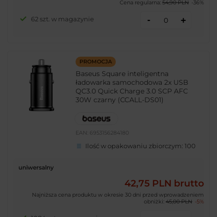
Cena regularna:
54,90 PLN
-36%
-
62 szt. w magazynie
+
PROMOCJA
Baseus Square inteligentna
ładowarka samochodowa 2x USB
QC3.0 Quick Charge 3.0 SCP AFC
30W czarny (CCALL-DS01)
EAN:
6953156284180
Ilość w opakowaniu zbiorczym:
100
uniwersalny
42,75 PLN
brutto
Najniższa cena produktu w okresie 30 dni przed wprowadzeniem
obniżki:
45,00 PLN
-5%