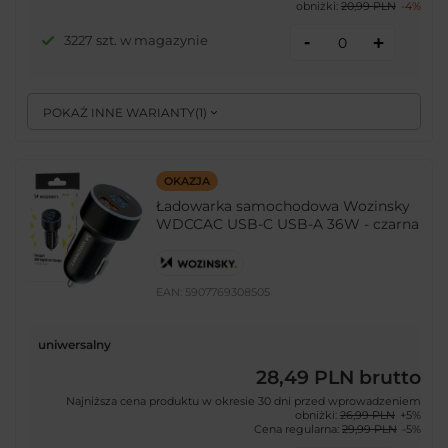
obniżki:
20,99 PLN
-4%
-
3227 szt. w magazynie
+
POKAŻ INNE WARIANTY
(
1
)
OKAZJA
Ładowarka samochodowa Wozinsky
WDCCAC USB-C USB-A 36W - czarna
EAN:
5907769308505
uniwersalny
28,49 PLN
brutto
Najniższa cena produktu w okresie 30 dni przed wprowadzeniem
obniżki:
26,99 PLN
+5%
Cena regularna:
29,99 PLN
-5%