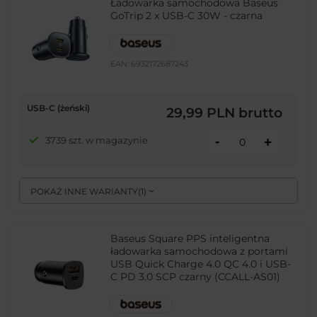
Ładowarka samochodowa Baseus
GoTrip 2 x USB-C 30W - czarna
EAN:
6932172687243
USB-C (żeński)
29,99 PLN
brutto
-
3739 szt. w magazynie
+
POKAŻ INNE WARIANTY
(
1
)
Baseus Square PPS inteligentna
ładowarka samochodowa z portami
USB Quick Charge 4.0 QC 4.0 i USB-
C PD 3.0 SCP czarny (CCALL-AS01)