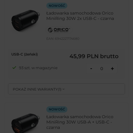
NOWOŚĆ
Ładowarka samochodowa Orico
MiniRing 30W 2x USB-C - czarna
EAN:
6942227174680
USB-C (żeński)
45,99 PLN
brutto
-
93 szt. w magazynie
+
POKAŻ INNE WARIANTY
(
1
)
NOWOŚĆ
Ładowarka samochodowa Orico
MiniRing 30W USB-A + USB-C -
czarna