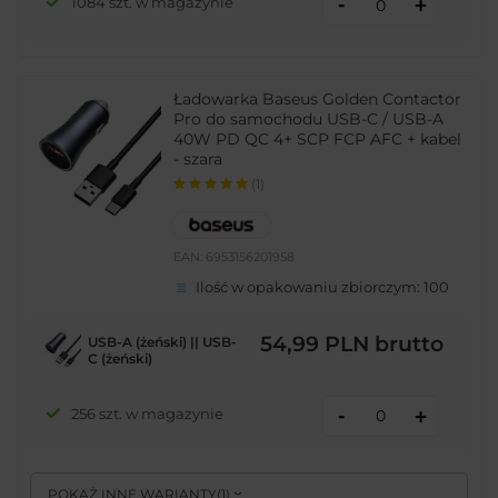
-
1084 szt. w magazynie
+
Ładowarka Baseus Golden Contactor
Pro do samochodu USB-C / USB-A
40W PD QC 4+ SCP FCP AFC + kabel
- szara
(1)
EAN:
6953156201958
Ilość w opakowaniu zbiorczym:
100
54,99 PLN
brutto
USB-A (żeński) || USB-
C (żeński)
-
256 szt. w magazynie
+
POKAŻ INNE WARIANTY
(
1
)