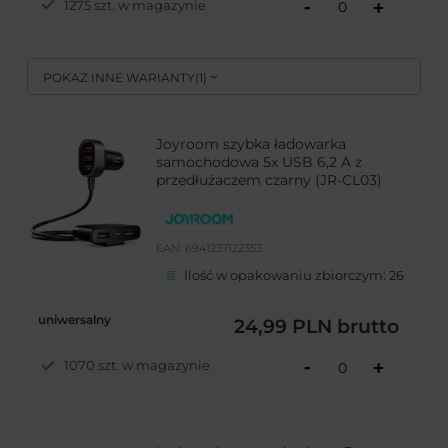
-
1275 szt. w magazynie
+
POKAŻ INNE WARIANTY
(
1
)
Joyroom szybka ładowarka
samochodowa 5x USB 6,2 A z
przedłużaczem czarny (JR-CL03)
EAN:
6941237122353
Ilość w opakowaniu zbiorczym:
26
uniwersalny
24,99 PLN
brutto
-
1070 szt. w magazynie
+