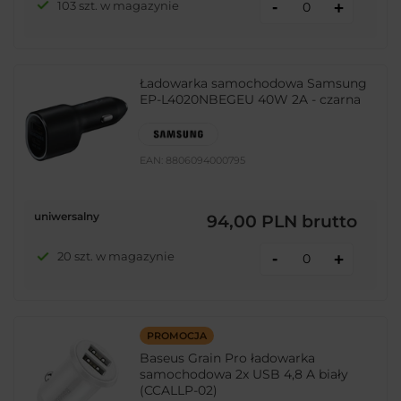
-
103 szt. w magazynie
+
Ładowarka samochodowa Samsung
EP-L4020NBEGEU 40W 2A - czarna
EAN:
8806094000795
uniwersalny
94,00 PLN
brutto
-
20 szt. w magazynie
+
PROMOCJA
Baseus Grain Pro ładowarka
samochodowa 2x USB 4,8 A biały
(CCALLP-02)