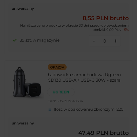
uniwersalny
8,55 PLN
brutto
Najniższa cena produktu w okresie 30 dni przed wprowadzeniem
obniżki:
9,00 PLN
-5%
-
89 szt. w magazynie
+
OKAZJA
Ładowarka samochodowa Ugreen
CD130 USB-A / USB-C 30W - szara
EAN:
6957303848584
Ilość w opakowaniu zbiorczym:
220
uniwersalny
47,49 PLN
brutto