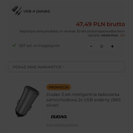
USB-A (żeński)
47,49 PLN
brutto
Najniższa cena produktu w okresie 30 dni przed wprowadzeniem
obniżki:
49,99 PLN
-5%
-
557 szt. w magazynie
+
POKAŻ INNE WARIANTY
(
1
)
PROMOCJA
Dudao 3,4A inteligentna ładowarka
samochodowa 2x USB srebrny (R6S
silver)
EAN:
6976625335411