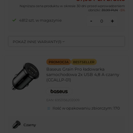
Najniższa cena produktu w okresie 30 dni przed wprowadzeniem
obniżki:
39,99 PLN
-5%
-
4812 szt. w magazynie
+
POKAŻ INNE WARIANTY
(
1
)
PROMOCJA
BESTSELLER
Baseus Grain Pro ładowarka
samochodowa 2x USB 4,8 A czarny
(CCALLP-01)
EAN:
6953156202009
Ilość w opakowaniu zbiorczym:
170
Czarny