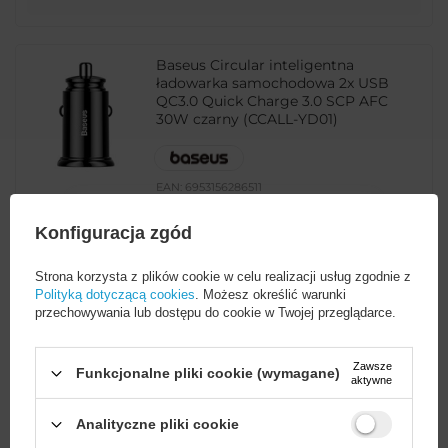
Baseus Circular inteligentna
ładowarka samochodowa 2x USB
QC3.0 Quick Charge 3.0 SCP AFC
30W czarny (CCALL-YD01)
EAN:
6953156286511
Ilość w opakowaniu zbiorczym:
100
Konfiguracja zgód
39,99 PLN
brutto
USB-A (żeński)
Strona korzysta z plików cookie w celu realizacji usług zgodnie z
Polityką dotyczącą cookies
. Możesz określić warunki
przechowywania lub dostępu do cookie w Twojej przeglądarce.
-
2568 szt. w magazynie
+
Zawsze
Funkcjonalne pliki cookie (wymagane)
aktywne
POKAŻ INNE WARIANTY
(
1
)
Analityczne pliki cookie