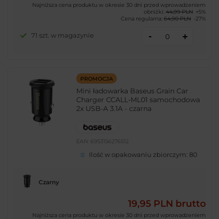
Najniższa cena produktu w okresie 30 dni przed wprowadzeniem
obniżki:
44,99 PLN
+5%
Cena regularna:
64,90 PLN
-27%
-
71 szt. w magazynie
+
PROMOCJA
Mini ładowarka Baseus Grain Car
Charger CCALL-ML01 samochodowa
2x USB-A 3.1A - czarna
EAN:
6953156276512
Ilość w opakowaniu zbiorczym:
80
Czarny
19,95 PLN
brutto
Najniższa cena produktu w okresie 30 dni przed wprowadzeniem