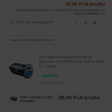
18,99 PLN
brutto
Najniższa cena produktu w okresie 30 dni przed wprowadzeniem
obniżki:
19,99 PLN
-5%
-
2404 szt. w magazynie
+
POKAŻ INNE WARIANTY
(
1
)
Mini ładowarka samochodowa
Joyroom JR-CCN05 30W USB-A USB-
C - czarna
EAN:
6941237112064
29,00 PLN
brutto
USB-C (żeński) || USB-
A (żeński)