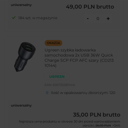
uniwersalny
49,00 PLN
brutto
-
184 szt. w magazynie
+
OKAZJA
Ugreen szybka ładowarka
samochodowa 2x USB 36W Quick
Charge SCP FCP AFC szary (CD213
10144)
EAN:
6957303811441
Ilość w opakowaniu zbiorczym:
120
uniwersalny
35,00 PLN
brutto
Najniższa cena produktu w okresie 30 dni przed wprowadzeniem
obniżki:
26,05 PLN
+34%