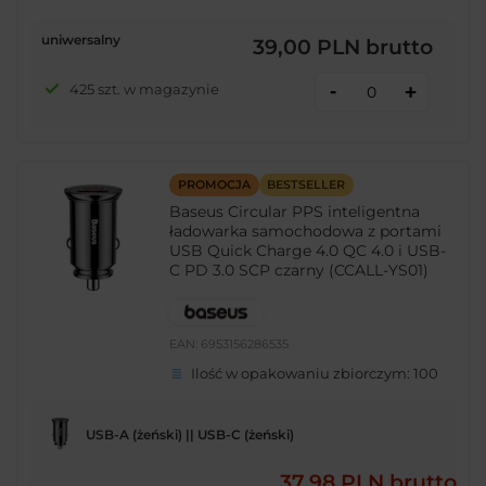
uniwersalny
39,00 PLN
brutto
-
425 szt. w magazynie
+
PROMOCJA
BESTSELLER
Baseus Circular PPS inteligentna
ładowarka samochodowa z portami
USB Quick Charge 4.0 QC 4.0 i USB-
C PD 3.0 SCP czarny (CCALL-YS01)
EAN:
6953156286535
Ilość w opakowaniu zbiorczym:
100
USB-A (żeński) || USB-C (żeński)
37,98 PLN
brutto