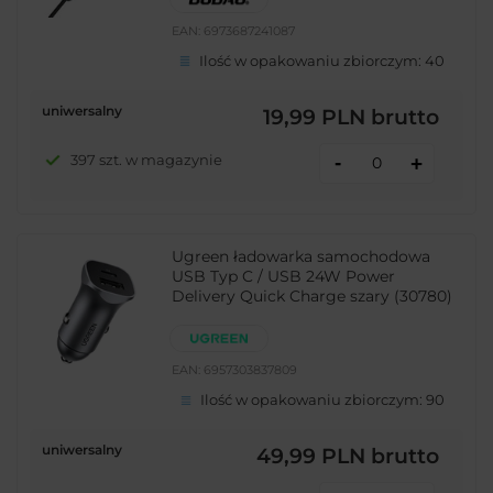
EAN:
6973687241087
Ilość w opakowaniu zbiorczym:
40
uniwersalny
19,99 PLN
brutto
-
397 szt. w magazynie
+
Ugreen ładowarka samochodowa
USB Typ C / USB 24W Power
Delivery Quick Charge szary (30780)
EAN:
6957303837809
Ilość w opakowaniu zbiorczym:
90
uniwersalny
49,99 PLN
brutto