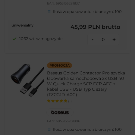
EAN:
6953156281837
Ilość w opakowaniu zbiorczym:
100
uniwersalny
45,99 PLN
brutto
-
1062 szt. w magazynie
+
PROMOCJA
Baseus Golden Contactor Pro szybka
ładowarka samochodowa 2x USB 40
W Quick Charge SCP FCP AFC +
kabel USB - USB Typ C szary
(TZCCJD-A0G)
(1)
EAN:
6953156201996
Ilość w opakowaniu zbiorczym:
100