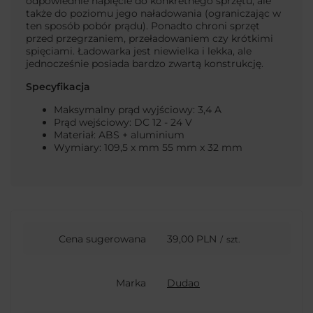
odpowiednie napięcie do konkretnego sprzętu, ale
także do poziomu jego naładowania (ograniczając w
ten sposób pobór prądu). Ponadto chroni sprzęt
przed przegrzaniem, przeładowaniem czy krótkimi
spięciami. Ładowarka jest niewielka i lekka, ale
jednocześnie posiada bardzo zwartą konstrukcję.
Specyfikacja
Maksymalny prąd wyjściowy: 3,4 A
Prąd wejściowy: DC 12 - 24 V
Materiał: ABS + aluminium
Wymiary: 109,5 x mm 55 mm x 32 mm
Cena sugerowana
39,00 PLN
/
szt.
Marka
Dudao