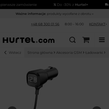
erwsze zamówienie
Do -30% z
Hurtel+
Wy
Ważne informacje
: produkty wycofane z obrotu »
+48 68 300 01 56
8:00 - 16:00
KONTAKT
Strona główna
Akcesoria GSM
Ładowarki
Ł
Wstecz