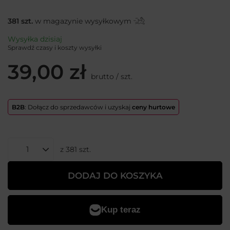
381
szt.
w magazynie wysyłkowym
Wysyłka
dzisiaj
Sprawdź czasy i koszty wysyłki
39,00 zł
brutto
/
szt.
B2B
: Dołącz do sprzedawców i uzyskaj
ceny hurtowe
z
381
szt.
DODAJ DO KOSZYKA