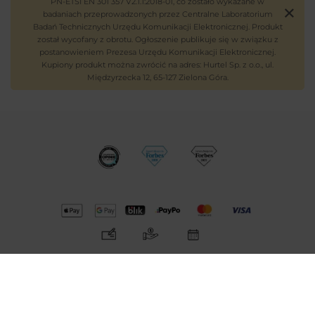
PN-ETSI EN 301 357 V2.1.1:2018-01, co zostało wykazane w
badaniach przeprowadzonych przez Centralne Laboratorium
Badań Technicznych Urzędu Komunikacji Elektronicznej. Produkt
został wycofany z obrotu. Ogłoszenie publikuje się w związku z
postanowieniem Prezesa Urzędu Komunikacji Elektronicznej.
Kupiony produkt można zwrócić na adres: Hurtel Sp. z o.o., ul.
Międzyrzecka 12, 65-127 Zielona Góra.