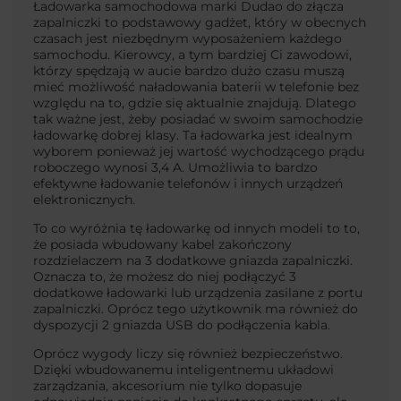
Ładowarka samochodowa marki Dudao do złącza
zapalniczki to podstawowy gadżet, który w obecnych
czasach jest niezbędnym wyposażeniem każdego
samochodu. Kierowcy, a tym bardziej Ci zawodowi,
którzy spędzają w aucie bardzo dużo czasu muszą
mieć możliwość naładowania baterii w telefonie bez
względu na to, gdzie się aktualnie znajdują. Dlatego
tak ważne jest, żeby posiadać w swoim samochodzie
ładowarkę dobrej klasy. Ta ładowarka jest idealnym
wyborem ponieważ jej wartość wychodzącego prądu
roboczego wynosi 3,4 A. Umożliwia to bardzo
efektywne ładowanie telefonów i innych urządzeń
elektronicznych.
To co wyróżnia tę ładowarkę od innych modeli to to,
że posiada wbudowany kabel zakończony
rozdzielaczem na 3 dodatkowe gniazda zapalniczki.
Oznacza to, że możesz do niej podłączyć 3
dodatkowe ładowarki lub urządzenia zasilane z portu
zapalniczki. Oprócz tego użytkownik ma również do
dyspozycji 2 gniazda USB do podłączenia kabla.
Oprócz wygody liczy się również bezpieczeństwo.
Dzięki wbudowanemu inteligentnemu układowi
zarządzania, akcesorium nie tylko dopasuje