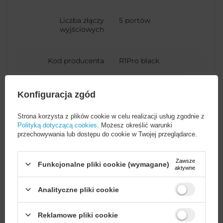
Liczba złączy
5 portów
wyjściowych
Kod producenta
R1Pro black
Maksymalne natężenie
3.4 A
Konfiguracja zgód
prądu
Strona korzysta z plików cookie w celu realizacji usług zgodnie z
Polityką dotyczącą cookies
. Możesz określić warunki
Moc maksymalna
60 W
przechowywania lub dostępu do cookie w Twojej przeglądarce.
Zawsze
Kabel w zestawie
Nie
Funkcjonalne pliki cookie (wymagane)
aktywne
Analityczne pliki cookie
Rodzaj ładowarki
Samochodowa
Wystarczy
założyć konto
i zrobić
Reklamowe pliki cookie
zakupy za
min. 50 zł
, aby