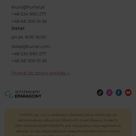
biuro@hurtel.pl
+48 534 990 277
+48 68 300 01 56
Detal:
pn-pt, 8:00 16:00
sklep@hurtel.com
+48 534 990 277
+48 68 300 01 56
Przejdź do strony kontakt »
HURTEL sp. z o.o. z siedzibą w Zielonej Górze informuje, że
samochodowy odtwarzacz Bluetooth marki Baseus, model S-
09A, kod EAN 6932172626976, jest niezgodny z wymaganiami w
zakresie emisji niepożądanych nadajnika określonych w normie