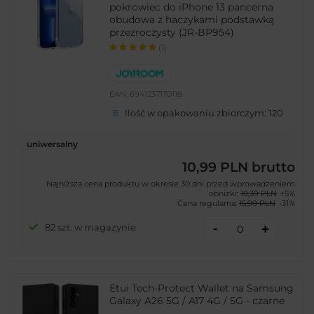
pokrowiec do iPhone 13 pancerna
obudowa z haczykami podstawką
przezroczysty (JR-BP954)
(1)
EAN:
6941237170118
Ilość w opakowaniu zbiorczym:
120
uniwersalny
10,99 PLN
brutto
Najniższa cena produktu w okresie 30 dni przed wprowadzeniem
obniżki:
10,39 PLN
+5%
Cena regularna:
15,99 PLN
-31%
-
82 szt. w magazynie
+
Etui Tech-Protect Wallet na Samsung
Galaxy A26 5G / A17 4G / 5G - czarne