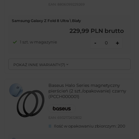
EAN:
8806099229269
Samsung Galaxy Z Fold 8 Ultra \ Biały
229,99 PLN
brutto
-
1 szt. w magazynie
+
POKAŻ INNE WARIANTY
(
7
)
Baseus Halo Series magnetyczny
pierścień (2 szt./opakowanie) czarny
(PCCH000001)
EAN:
6932172612832
Ilość w opakowaniu zbiorczym:
200