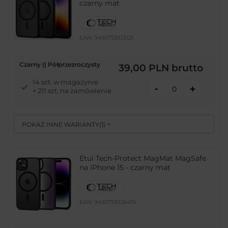
czarny mat
EAN:
9490713933121
Czarny || Półprzezroczysty
39,00 PLN
brutto
14 szt. w magazynie
-
+
+ 211 szt. na zamówienie
POKAŻ INNE WARIANTY
(
1
)
Etui Tech-Protect MagMat MagSafe
na iPhone 15 - czarny mat
EAN:
9490713936474