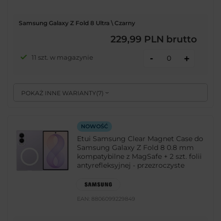
Samsung Galaxy Z Fold 8 Ultra \ Czarny
229,99 PLN
brutto
-
11 szt. w magazynie
+
POKAŻ INNE WARIANTY
(
7
)
NOWOŚĆ
Etui Samsung Clear Magnet Case do
Samsung Galaxy Z Fold 8 0.8 mm
kompatybilne z MagSafe + 2 szt. folii
antyrefleksyjnej - przezroczyste
EAN:
8806099229849