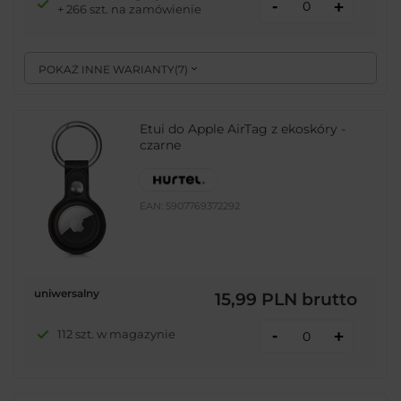
-
+
+ 266 szt. na zamówienie
POKAŻ INNE WARIANTY
(
7
)
Etui do Apple AirTag z ekoskóry -
czarne
EAN:
5907769372292
uniwersalny
15,99 PLN
brutto
-
112 szt. w magazynie
+