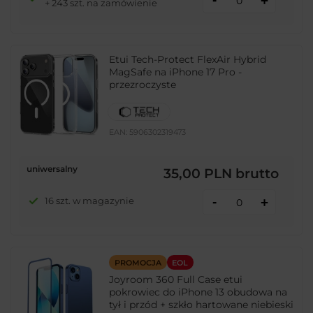
+
+ 243 szt. na zamówienie
Etui Tech-Protect FlexAir Hybrid
MagSafe na iPhone 17 Pro -
przezroczyste
EAN:
5906302319473
uniwersalny
35,00 PLN
brutto
-
16 szt. w magazynie
+
PROMOCJA
EOL
Joyroom 360 Full Case etui
pokrowiec do iPhone 13 obudowa na
tył i przód + szkło hartowane niebieski