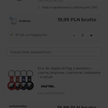
EAN:
6932172612047
Ilość w opakowaniu zbiorczym:
200
19,99 PLN
brutto
Srebrny
-
67 szt. w magazynie
+
POKAŻ INNE WARIANTY
(
1
)
Etui do Apple AirTag z ekoskóry -
czarne, brązowe, czerwone, niebieskie
- 4 sztuki
EAN:
5907769372278
uniwersalny
35,99 PLN
brutto