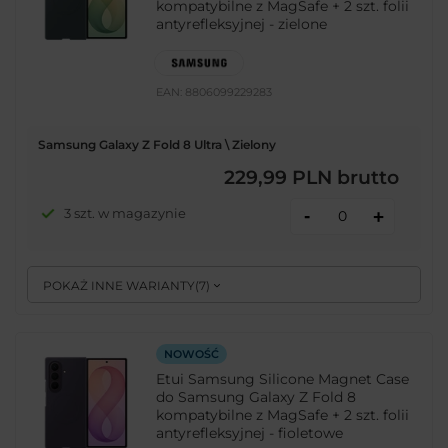
kompatybilne z MagSafe + 2 szt. folii
antyrefleksyjnej - zielone
EAN:
8806099229283
Samsung Galaxy Z Fold 8 Ultra \ Zielony
229,99 PLN
brutto
-
3 szt. w magazynie
+
POKAŻ INNE WARIANTY
(
7
)
NOWOŚĆ
Etui Samsung Silicone Magnet Case
do Samsung Galaxy Z Fold 8
kompatybilne z MagSafe + 2 szt. folii
antyrefleksyjnej - fioletowe