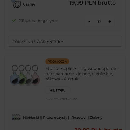
19,99 PLN
brutto
Czarny
-
218 szt. w magazynie
+
POKAŻ INNE WARIANTY
(
1
)
PROMOCJA
Etui na Apple AirTag wodoodporne -
transparentne, zielone, niebieskie,
różowe - 4 sztuki
EAN:
5907769372353
Niebieski || Przezroczysty || Różowy || Zielony