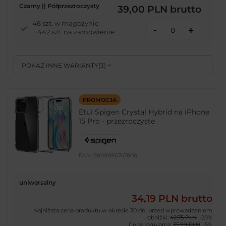
Czarny || Półprzezroczysty
39,00 PLN
brutto
46 szt. w magazynie
-
+
+ 442 szt. na zamówienie
POKAŻ INNE WARIANTY
(
3
)
PROMOCJA
Etui Spigen Crystal Hybrid na iPhone
15 Pro - przezroczyste
EAN:
8809896747806
uniwersalny
34,19 PLN
brutto
Najniższa cena produktu w okresie 30 dni przed wprowadzeniem
obniżki:
42,75 PLN
-20%
Cena regularna:
35,99 PLN
-5%