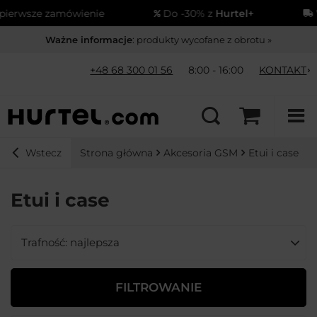
ze zamówienie
Do -30% z
Hurtel+
Wysył
Ważne informacje
: produkty wycofane z obrotu »
+48 68 300 01 56
8:00 - 16:00
KONTAKT
Strona główna
Akcesoria GSM
Etui i case
Wstecz
Etui i case
Zmień sortowanie
Trafność: najlepsza
FILTROWANIE