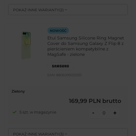
POKAŻ INNE WARIANTY
(
2
)
NOWOŚĆ
Etui Samsung Silicone Ring Magnet
Cover do Samsung Galaxy Z Flip 8 z
pierścieniem kompatybilne z
MagSafe - zielone
EAN:
8806099229351
Zielony
169,99 PLN
brutto
-
5 szt. w magazynie
+
POKAŻ INNE WARIANTY
(
3
)