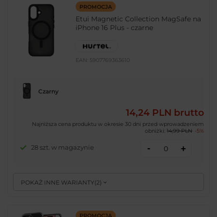
PROMOCJA
Etui Magnetic Collection MagSafe na
iPhone 16 Plus - czarne
EAN:
5907769363610
Czarny
14,24 PLN
brutto
Najniższa cena produktu w okresie 30 dni przed wprowadzeniem
obniżki:
14,99 PLN
-5%
-
28 szt. w magazynie
+
POKAŻ INNE WARIANTY
(
2
)
PROMOCJA