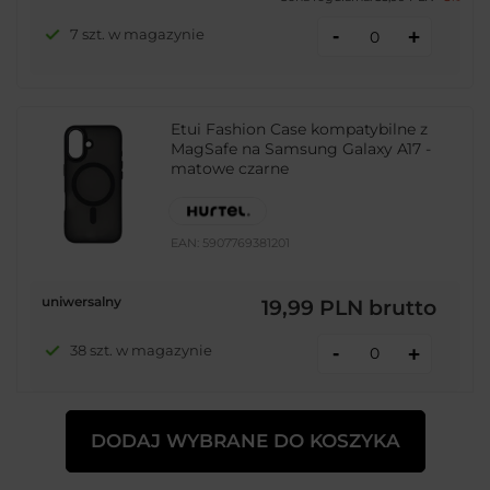
-
7 szt. w magazynie
+
Etui Fashion Case kompatybilne z
MagSafe na Samsung Galaxy A17 -
matowe czarne
EAN:
5907769381201
uniwersalny
19,99 PLN
brutto
-
38 szt. w magazynie
+
DODAJ WYBRANE DO KOSZYKA
OKAZJA
Etui Fashion Case na Samsung