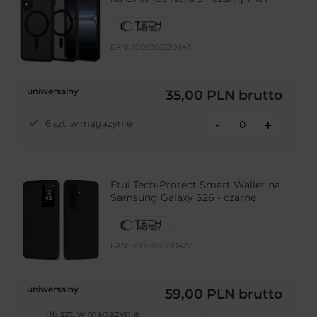
EAN:
5906302330843
uniwersalny
35,00 PLN
brutto
-
6 szt. w magazynie
+
Etui Tech-Protect Smart Wallet na
Samsung Galaxy S26 - czarne
EAN:
5906302390427
uniwersalny
59,00 PLN
brutto
116 szt. w magazynie