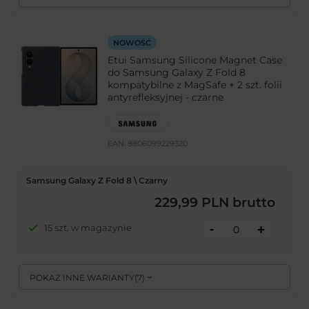
NOWOŚĆ
Etui Samsung Silicone Magnet Case
do Samsung Galaxy Z Fold 8
kompatybilne z MagSafe + 2 szt. folii
antyrefleksyjnej - czarne
EAN:
8806099229320
Samsung Galaxy Z Fold 8 \ Czarny
229,99 PLN
brutto
-
15 szt. w magazynie
+
POKAŻ INNE WARIANTY
(
7
)