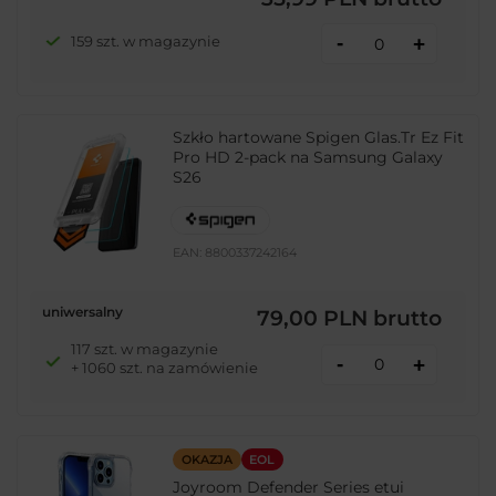
-
159 szt. w magazynie
+
Szkło hartowane Spigen Glas.Tr Ez Fit
Pro HD 2-pack na Samsung Galaxy
S26
EAN:
8800337242164
uniwersalny
79,00 PLN
brutto
117 szt. w magazynie
-
+
+ 1060 szt. na zamówienie
OKAZJA
EOL
Joyroom Defender Series etui