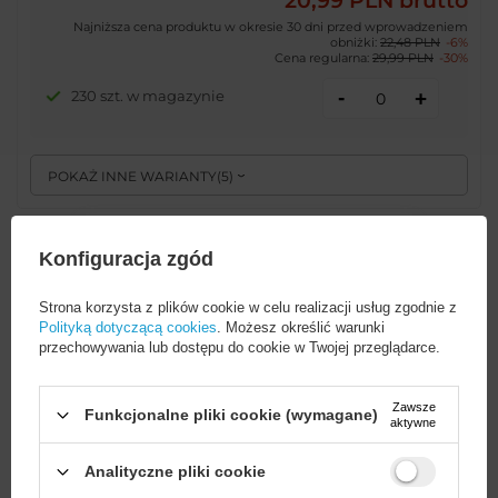
20,99 PLN
brutto
Najniższa cena produktu w okresie 30 dni przed wprowadzeniem
obniżki:
22,48 PLN
-6%
Cena regularna:
29,99 PLN
-30%
-
230 szt. w magazynie
+
POKAŻ INNE WARIANTY
(
5
)
Etui Tech-Protect MagMat MagSafe
Konfiguracja zgód
na iPhone 17 - przezroczysto-
fioletowe
Strona korzysta z plików cookie w celu realizacji usług zgodnie z
Polityką dotyczącą cookies
. Możesz określić warunki
przechowywania lub dostępu do cookie w Twojej przeglądarce.
EAN:
5906302334193
Zawsze
Funkcjonalne pliki cookie (wymagane)
aktywne
uniwersalny
39,00 PLN
brutto
1 szt. w magazynie
Analityczne pliki cookie
-
+
+ 894 szt. na zamówienie