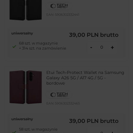
EAN:
5906302332441
uniwersalny
39,00 PLN
brutto
68 szt. w magazynie
-
+
+ 314 szt. na zamówienie
Etui Tech-Protect Wallet na Samsung
Galaxy A26 5G / A17 4G / 5G -
bordowe
EAN:
5906302332465
uniwersalny
39,00 PLN
brutto
58 szt. w magazynie
-