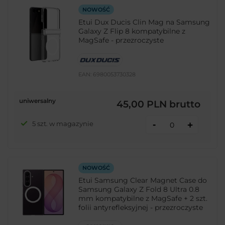
NOWOŚĆ
Etui Dux Ducis Clin Mag na Samsung
Galaxy Z Flip 8 kompatybilne z
MagSafe - przezroczyste
EAN:
6980053730328
uniwersalny
45,00 PLN
brutto
-
5 szt. w magazynie
+
NOWOŚĆ
Etui Samsung Clear Magnet Case do
Samsung Galaxy Z Fold 8 Ultra 0.8
mm kompatybilne z MagSafe + 2 szt.
folii antyrefleksyjnej - przezroczyste