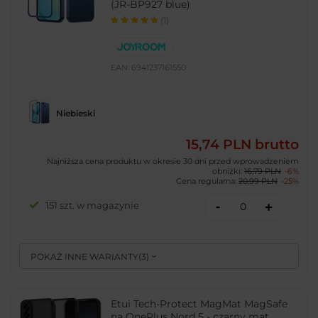
(JR-BP927 blue)
(1)
EAN:
6941237161550
Niebieski
15,74 PLN
brutto
Najniższa cena produktu w okresie 30 dni przed wprowadzeniem
obniżki:
16,79 PLN
-6%
Cena regularna:
20,99 PLN
-25%
-
151 szt. w magazynie
+
POKAŻ INNE WARIANTY
(
3
)
Etui Tech-Protect MagMat MagSafe
na OnePlus Nord 5 - czarny mat