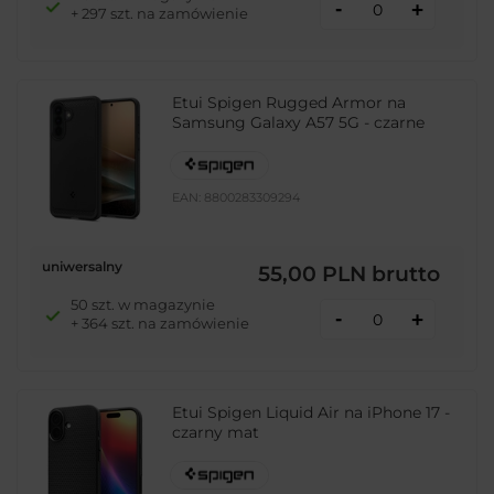
-
+
+ 297 szt. na zamówienie
Etui Spigen Rugged Armor na
Samsung Galaxy A57 5G - czarne
EAN:
8800283309294
uniwersalny
55,00 PLN
brutto
50 szt. w magazynie
-
+
+ 364 szt. na zamówienie
Etui Spigen Liquid Air na iPhone 17 -
czarny mat