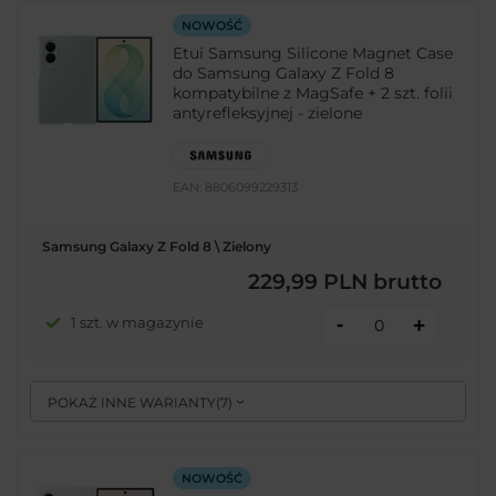
NOWOŚĆ
Etui Samsung Silicone Magnet Case
do Samsung Galaxy Z Fold 8
kompatybilne z MagSafe + 2 szt. folii
antyrefleksyjnej - zielone
EAN:
8806099229313
Samsung Galaxy Z Fold 8 \ Zielony
229,99 PLN
brutto
-
1 szt. w magazynie
+
POKAŻ INNE WARIANTY
(
7
)
NOWOŚĆ