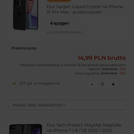
Etui Spigen Liquid Crystal na iPhone
15 Pro Max - przezroczyste
EAN:
8809896749060
Przezroczysty
14,99 PLN
brutto
Najniższa cena produktu w okresie 30 dni przed wprowadzeniem
obniżki:
17,99 PLN
-16%
Cena regularna:
22,99 PLN
-35%
-
257 szt. w magazynie
+
POKAŻ INNE WARIANTY
(
1
)
Etui Tech-Protect MagMat MagSafe
na iPhone 7 / 8 / SE 2020 / 2022 -