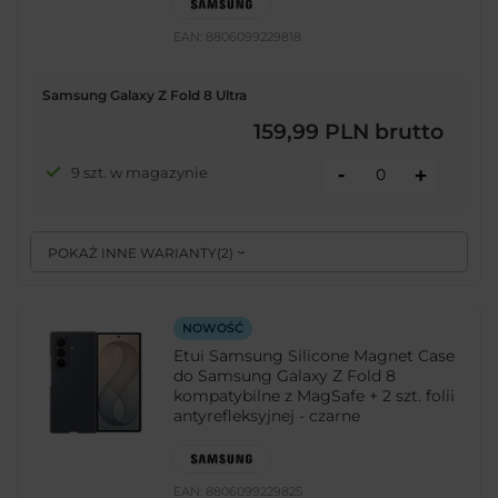
EAN:
8806099229818
Samsung Galaxy Z Fold 8 Ultra
159,99 PLN
brutto
-
9 szt. w magazynie
+
POKAŻ INNE WARIANTY
(
2
)
NOWOŚĆ
Etui Samsung Silicone Magnet Case
do Samsung Galaxy Z Fold 8
kompatybilne z MagSafe + 2 szt. folii
antyrefleksyjnej - czarne
EAN:
8806099229825