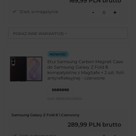
169,99 PLN
brutto
-
12 szt. w magazynie
+
POKAŻ INNE WARIANTY
(
3
)
NOWOŚĆ
Etui Samsung Carbon Magnet Case
do Samsung Galaxy Z Fold 8
kompatybilne z MagSafe + 2 szt. folii
antyrefleksyjnej - czerwone
EAN:
8806099238124
Samsung Galaxy Z Fold 8 \ Czerwony
289,99 PLN
brutto
2 szt. w magazynie