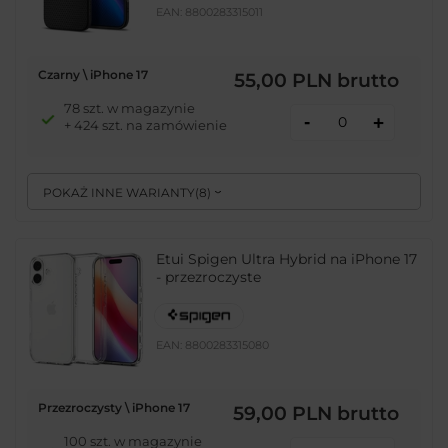
EAN:
8800283315011
Czarny \ iPhone 17
55,00 PLN
brutto
78 szt. w magazynie
-
+
+ 424 szt. na zamówienie
POKAŻ INNE WARIANTY
(
8
)
Etui Spigen Ultra Hybrid na iPhone 17
- przezroczyste
EAN:
8800283315080
Przezroczysty \ iPhone 17
59,00 PLN
brutto
100 szt. w magazynie