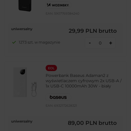
EAN:
5907769384240
uniwersalny
29,99 PLN
brutto
-
1273 szt. w magazynie
+
EOL
Powerbank Baseus Adaman2 z
wyświetlaczem cyfrowym 2x USB-A /
1x USB-C 10000mAh 30W - biały
EAN:
6932172628321
uniwersalny
89,00 PLN
brutto