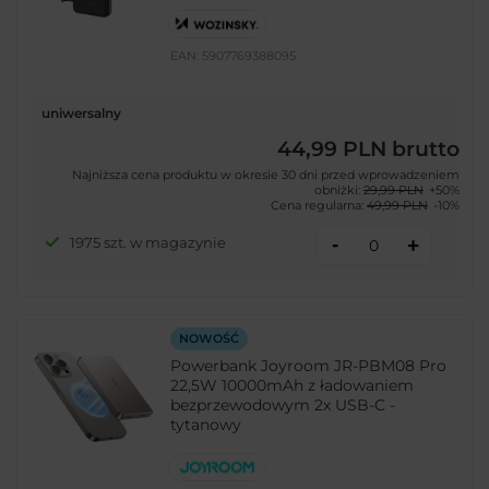
EAN:
5907769388095
uniwersalny
44,99 PLN
brutto
Najniższa cena produktu w okresie 30 dni przed wprowadzeniem
obniżki:
29,99 PLN
+50%
Cena regularna:
49,99 PLN
-10%
-
1975 szt. w magazynie
+
NOWOŚĆ
Powerbank Joyroom JR-PBM08 Pro
22,5W 10000mAh z ładowaniem
bezprzewodowym 2x USB-C -
tytanowy