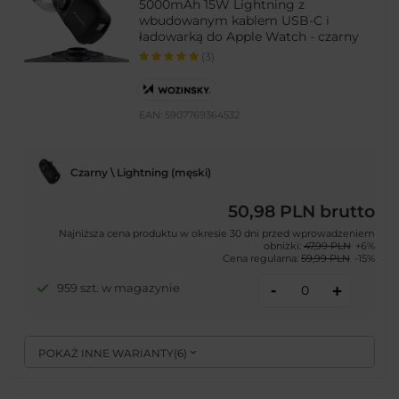
5000mAh 15W Lightning z
wbudowanym kablem USB-C i
ładowarką do Apple Watch - czarny
(3)
EAN:
5907769364532
Czarny \ Lightning (męski)
50,98 PLN
brutto
Najniższa cena produktu w okresie 30 dni przed wprowadzeniem
obniżki:
47,99 PLN
+6%
Cena regularna:
59,99 PLN
-15%
-
959 szt. w magazynie
+
POKAŻ INNE WARIANTY
(
6
)