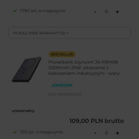
-
7787 szt. w magazynie
+
POKAŻ INNE WARIANTY
(
3
)
BESTSELLER
Powerbank Joyroom JR-PBM08
5000mAh 20W ultracienki z
ładowaniem indukcyjnym - szary
EAN:
6956116713294
uniwersalny
109,00 PLN
brutto
-
1312 szt. w magazynie
+