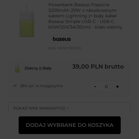
Powerbank Baseus Popsicle
5200mAh 20W z wbudowanym
kablem Lightning (+ biały kabel
Baseus Simple USB-C - USB-C
60W/20V/3A/30cm) - biało-zielony
EAN:
6932172633110
39,00 PLN
brutto
Zielony || Biały
-
584 szt. w magazynie
+
POKAŻ INNE WARIANTY
(
2
)
DODAJ WYBRANE DO KOSZYKA
Powerbank Joyroom JR-PBF27
10000mAh 22.5W z wbudowanymi