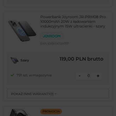
Powerbank Joyroom JR-PBM08 Pro
10000mAh 20W z ładowaniem
indukcyjnym 15W ultracienki - szary
EAN:
6956116729707
119,00 PLN
brutto
Szary
-
791 szt. w magazynie
+
POKAŻ INNE WARIANTY
(
1
)
PROMOCJA