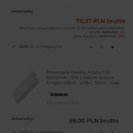
uniwersalny
70,27 PLN
brutto
Najniższa cena produktu w okresie 30 dni przed wprowadzeniem
obniżki:
74,26 PLN
-5%
Cena regularna:
99,00 PLN
-29%
-
3838 szt. w magazynie
+
Powerbank Baseus Airpow Lite
10000mAh 15W z kablem Baseus
Simple USB-A - USB-C 30cm - biały
EAN:
6932172652609
uniwersalny
59,00 PLN
brutto
-
2419 szt. w magazynie
+