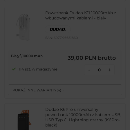
Powerbank Dudao K11 10000mAh z
wbudowanymi kablami - biały
EAN:
6977196681860
Biały \ 10000 mAh
39,00 PLN
brutto
-
114 szt. w magazynie
+
POKAŻ INNE WARIANTY
(
4
)
Dudao K6Pro uniwersalny
powerbank 10000mAh z kablem USB,
USB Typ C, Lightning czarny (K6Pro-
black)