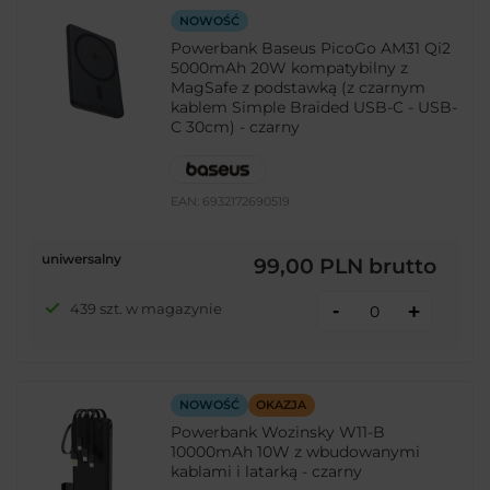
NOWOŚĆ
Powerbank Baseus PicoGo AM31 Qi2
5000mAh 20W kompatybilny z
MagSafe z podstawką (z czarnym
kablem Simple Braided USB-C - USB-
C 30cm) - czarny
EAN:
6932172690519
uniwersalny
99,00 PLN
brutto
-
439 szt. w magazynie
+
NOWOŚĆ
OKAZJA
Powerbank Wozinsky W11-B
10000mAh 10W z wbudowanymi
kablami i latarką - czarny