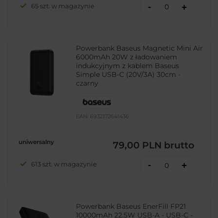
-
65 szt. w magazynie
+
Powerbank Baseus Magnetic Mini Air
6000mAh 20W z ładowaniem
indukcyjnym z kablem Baseus
Simple USB-C (20V/3A) 30cm -
czarny
EAN:
6932172641436
uniwersalny
79,00 PLN
brutto
-
613 szt. w magazynie
+
Powerbank Baseus EnerFill FP21
10000mAh 22.5W USB-A - USB-C -