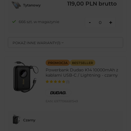
119,00 PLN
brutto
Tytanowy
-
666 szt. w magazynie
+
POKAŻ INNE WARIANTY
(
1
)
PROMOCJA
BESTSELLER
Powerbank Dudao K14 10000mAh z
kablami USB-C / Lightning - czarny
(1)
EAN:
6977196681549
Czarny