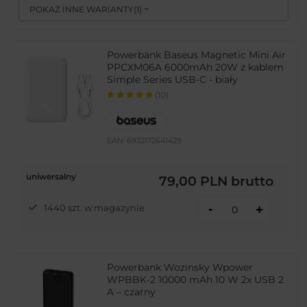
POKAŻ INNE WARIANTY
(
1
)
Powerbank Baseus Magnetic Mini Air
PPCXM06A 6000mAh 20W z kablem
Simple Series USB-C - biały
(10)
EAN:
6932172641429
uniwersalny
79,00 PLN
brutto
-
1440 szt. w magazynie
+
Powerbank Wozinsky Wpower
WPBBK-2 10000 mAh 10 W 2x USB 2
A – czarny