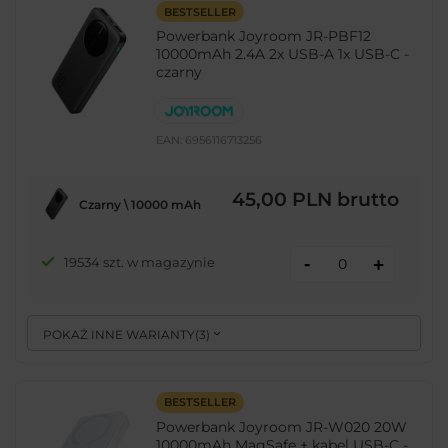
BESTSELLER
Powerbank Joyroom JR-PBF12
10000mAh 2.4A 2x USB-A 1x USB-C -
czarny
EAN:
6956116713256
45,00 PLN
brutto
Czarny \ 10000 mAh
-
19534 szt. w magazynie
+
POKAŻ INNE WARIANTY
(
3
)
BESTSELLER
Powerbank Joyroom JR-W020 20W
10000mAh MagSafe + kabel USB-C -