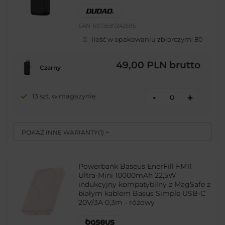
EAN:
6973687242695
Ilość w opakowaniu zbiorczym:
80
49,00 PLN
brutto
Czarny
-
13 szt. w magazynie
+
POKAŻ INNE WARIANTY
(
1
)
Powerbank Baseus EnerFill FM11
Ultra-Mini 10000mAh 22,5W
indukcyjny kompatybilny z MagSafe z
białym kablem Basus Simple USB-C
20V/3A 0,3m - różowy