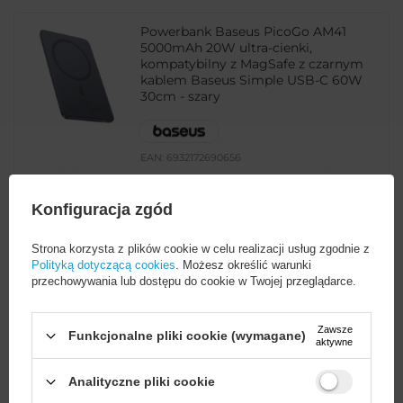
Powerbank Baseus PicoGo AM41
5000mAh 20W ultra-cienki,
kompatybilny z MagSafe z czarnym
kablem Baseus Simple USB-C 60W
30cm - szary
EAN:
6932172690656
uniwersalny
Konfiguracja zgód
149,00 PLN
brutto
Strona korzysta z plików cookie w celu realizacji usług zgodnie z
Polityką dotyczącą cookies
. Możesz określić warunki
-
1554 szt. w magazynie
+
przechowywania lub dostępu do cookie w Twojej przeglądarce.
Zawsze
Funkcjonalne pliki cookie (wymagane)
aktywne
Powerbank Baseus EnerFill FM11
Ultra-Mini 10000mAh 22,5W
kompatybilny z MagSafe z kablem
Analityczne pliki cookie
Baseus Simple USB-C 20V/3A 30cm -