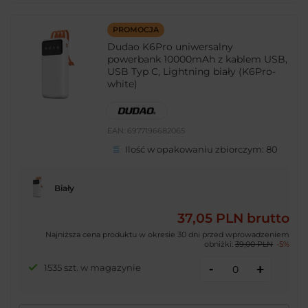
PROMOCJA
Dudao K6Pro uniwersalny
powerbank 10000mAh z kablem USB,
USB Typ C, Lightning biały (K6Pro-
white)
EAN:
6977196682065
Ilość w opakowaniu zbiorczym:
80
Biały
37,05 PLN
brutto
Najniższa cena produktu w okresie 30 dni przed wprowadzeniem
obniżki:
39,00 PLN
-5%
-
1535 szt. w magazynie
+