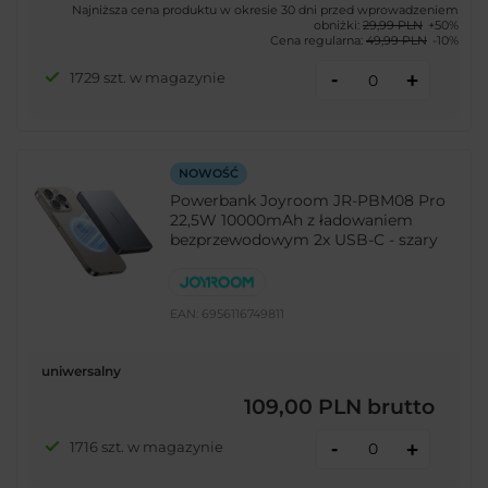
Najniższa cena produktu w okresie 30 dni przed wprowadzeniem
obniżki:
29,99 PLN
+50%
Cena regularna:
49,99 PLN
-10%
-
1729 szt. w magazynie
+
NOWOŚĆ
Powerbank Joyroom JR-PBM08 Pro
22,5W 10000mAh z ładowaniem
bezprzewodowym 2x USB-C - szary
EAN:
6956116749811
uniwersalny
109,00 PLN
brutto
-
1716 szt. w magazynie
+