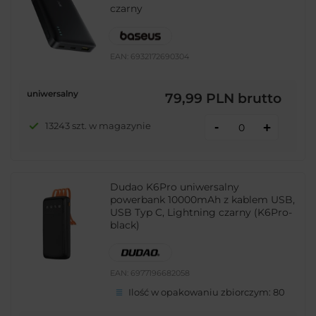
czarny
EAN:
6932172690304
uniwersalny
79,99 PLN
brutto
-
13243 szt. w magazynie
+
Dudao K6Pro uniwersalny
powerbank 10000mAh z kablem USB,
USB Typ C, Lightning czarny (K6Pro-
black)
EAN:
6977196682058
Ilość w opakowaniu zbiorczym:
80