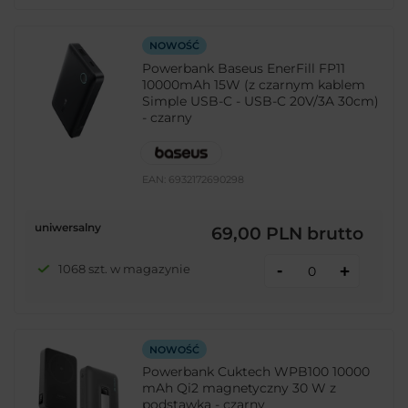
NOWOŚĆ
Powerbank Baseus EnerFill FP11
10000mAh 15W (z czarnym kablem
Simple USB-C - USB-C 20V/3A 30cm)
- czarny
EAN:
6932172690298
uniwersalny
69,00 PLN
brutto
-
1068 szt. w magazynie
+
NOWOŚĆ
Powerbank Cuktech WPB100 10000
mAh Qi2 magnetyczny 30 W z
podstawką - czarny