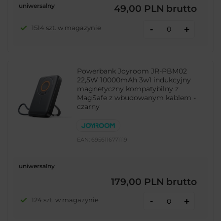
uniwersalny
49,00 PLN
brutto
-
1514 szt. w magazynie
+
Powerbank Joyroom JR-PBM02
22,5W 10000mAh 3w1 indukcyjny
magnetyczny kompatybilny z
MagSafe z wbudowanym kablem -
czarny
EAN:
6956116771119
uniwersalny
179,00 PLN
brutto
-
124 szt. w magazynie
+