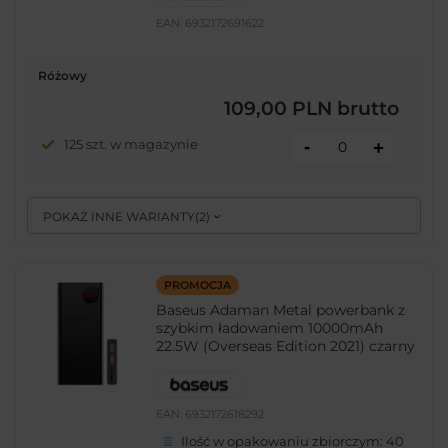
EAN:
6932172691622
Różowy
109,00 PLN
brutto
-
125 szt. w magazynie
+
POKAŻ INNE WARIANTY
(
2
)
PROMOCJA
Baseus Adaman Metal powerbank z
szybkim ładowaniem 10000mAh
22.5W (Overseas Edition 2021) czarny
EAN:
6932172618292
Ilość w opakowaniu zbiorczym:
40