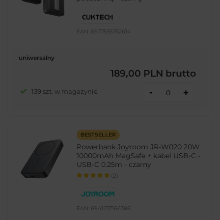
EAN:
6977556352614
uniwersalny
189,00 PLN
brutto
-
139 szt. w magazynie
+
BESTSELLER
Powerbank Joyroom JR-W020 20W
10000mAh MagSafe + kabel USB-C -
USB-C 0.25m - czarny
(2)
EAN:
6941237166388