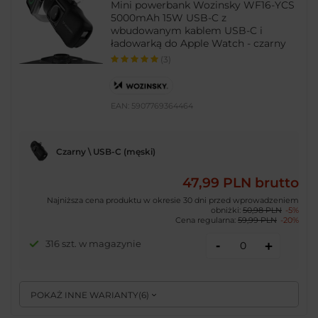
Mini powerbank Wozinsky WF16-YCS
5000mAh 15W USB-C z
wbudowanym kablem USB-C i
ładowarką do Apple Watch - czarny
(3)
EAN:
5907769364464
Czarny \ USB-C (męski)
47,99 PLN
brutto
Najniższa cena produktu w okresie 30 dni przed wprowadzeniem
obniżki:
50,98 PLN
-5%
Cena regularna:
59,99 PLN
-20%
-
316 szt. w magazynie
+
POKAŻ INNE WARIANTY
(
6
)