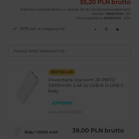
55,20 PLN
brutto
Najniższa cena produktu w okresie 30 dni przed wprowadzeniem
obniżki:
58,66 PLN
-5%
Cena regularna:
69,00 PLN
-20%
-
3795 szt. w magazynie
+
POKAŻ INNE WARIANTY
(
1
)
BESTSELLER
Powerbank Joyroom JR-PBF12
10000mAh 2.4A 2x USB-A 1x USB-C -
biały
EAN:
6956116713263
39,00 PLN
brutto
Biały \ 10000 mAh