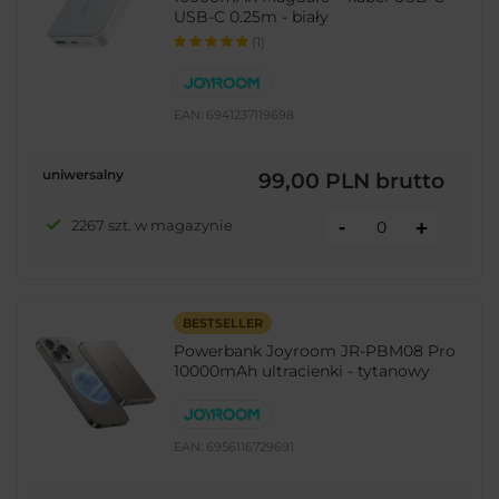
USB-C 0.25m - biały
(1)
EAN:
6941237119698
uniwersalny
99,00 PLN
brutto
-
2267 szt. w magazynie
+
BESTSELLER
Powerbank Joyroom JR-PBM08 Pro
10000mAh ultracienki - tytanowy
EAN:
6956116729691