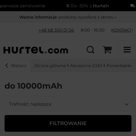
sze zamówienie
Do -30% z
Hurtel+
Wysył
Ważne informacje
: produkty wycofane z obrotu »
+48 68 300 01 56
8:00 - 16:00
KONTAKT
Strona główna
Akcesoria GSM
Powerbanki
Wstecz
do 10000mAh
Zmień sortowanie
Trafność: najlepsza
FILTROWANIE