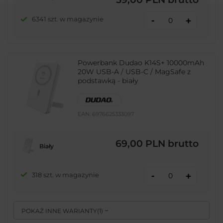
-
6341 szt. w magazynie
+
Powerbank Dudao K14S+ 10000mAh
20W USB-A / USB-C / MagSafe z
podstawką - biały
EAN:
6976625333097
69,00 PLN
brutto
Biały
-
318 szt. w magazynie
+
POKAŻ INNE WARIANTY
(
1
)