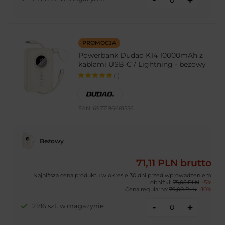
PROMOCJA
Powerbank Dudao K14 10000mAh z
kablami USB-C / Lightning - beżowy
(1)
EAN:
6977196681556
Beżowy
71,11 PLN
brutto
Najniższa cena produktu w okresie 30 dni przed wprowadzeniem
obniżki:
75,05 PLN
-5%
Cena regularna:
79,00 PLN
-10%
-
2186 szt. w magazynie
+