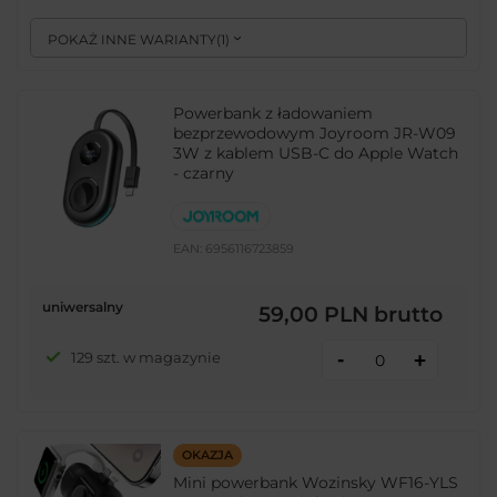
POKAŻ INNE WARIANTY
(
1
)
Powerbank z ładowaniem
bezprzewodowym Joyroom JR-W09
3W z kablem USB-C do Apple Watch
- czarny
EAN:
6956116723859
uniwersalny
59,00 PLN
brutto
-
129 szt. w magazynie
+
OKAZJA
Mini powerbank Wozinsky WF16-YLS