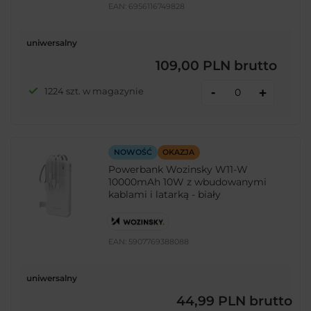
EAN:
6956116749828
uniwersalny
109,00 PLN
brutto
-
1224 szt. w magazynie
+
NOWOŚĆ
OKAZJA
Powerbank Wozinsky W11-W
10000mAh 10W z wbudowanymi
kablami i latarką - biały
EAN:
5907769388088
uniwersalny
44,99 PLN
brutto