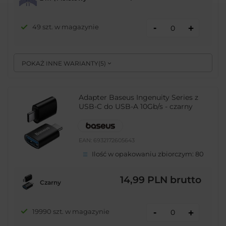
-
49 szt. w magazynie
+
POKAŻ INNE WARIANTY
(
5
)
Adapter Baseus Ingenuity Series z
USB-C do USB-A 10Gb/s - czarny
EAN:
6932172605643
Ilość w opakowaniu zbiorczym:
80
14,99 PLN
brutto
Czarny
-
19990 szt. w magazynie
+