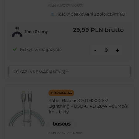
EAN:
6932172602833
Ilość w opakowaniu zbiorczym:
80
29,99 PLN
brutto
2 m \ Czarny
-
163 szt. w magazynie
+
POKAŻ INNE WARIANTY
(
5
)
PROMOCJA
Kabel Baseus CADH000002
Lightning - USB-C PD 20W 480Mb/s
1m - biały
EAN:
6932172617868