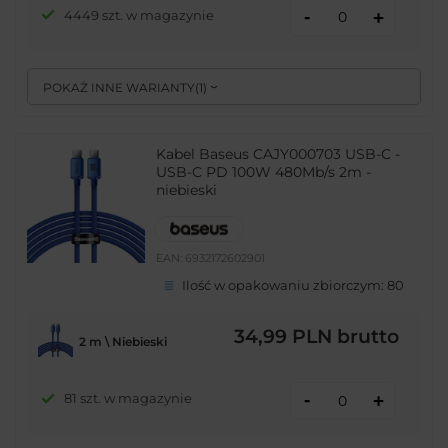
-
4449 szt. w magazynie
+
POKAŻ INNE WARIANTY
(
1
)
Kabel Baseus CAJY000703 USB-C -
USB-C PD 100W 480Mb/s 2m -
niebieski
EAN:
6932172602901
Ilość w opakowaniu zbiorczym:
80
34,99 PLN
brutto
2 m \ Niebieski
-
81 szt. w magazynie
+