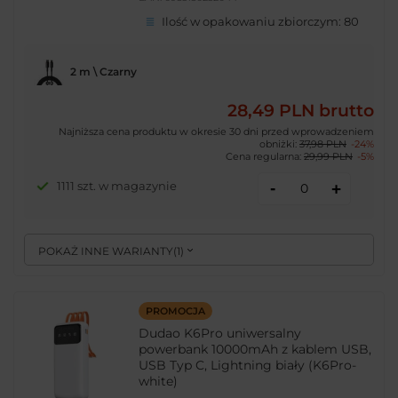
Ilość w opakowaniu zbiorczym:
80
2 m \ Czarny
28,49 PLN
brutto
Najniższa cena produktu w okresie 30 dni przed wprowadzeniem
obniżki:
37,98 PLN
-24%
Cena regularna:
29,99 PLN
-5%
-
1111 szt. w magazynie
+
POKAŻ INNE WARIANTY
(
1
)
PROMOCJA
Dudao K6Pro uniwersalny
powerbank 10000mAh z kablem USB,
USB Typ C, Lightning biały (K6Pro-
white)