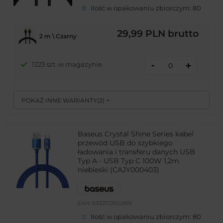
Ilość w opakowaniu zbiorczym:
80
29,99 PLN
brutto
2 m \ Czarny
-
1223 szt. w magazynie
+
POKAŻ INNE WARIANTY
(
2
)
Baseus Crystal Shine Series kabel
przewód USB do szybkiego
ładowania i transferu danych USB
Typ A - USB Typ C 100W 1,2m
niebieski (CAJY000403)
EAN:
6932172602819
Ilość w opakowaniu zbiorczym:
80