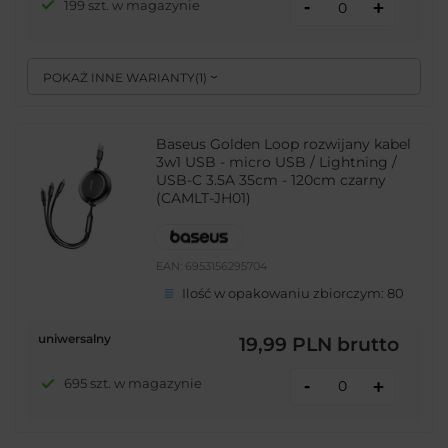
-
199 szt. w magazynie
+
POKAŻ INNE WARIANTY
(
1
)
Baseus Golden Loop rozwijany kabel
3w1 USB - micro USB / Lightning /
USB-C 3.5A 35cm - 120cm czarny
(CAMLT-JH01)
EAN:
6953156295704
Ilość w opakowaniu zbiorczym:
80
uniwersalny
19,99 PLN
brutto
-
695 szt. w magazynie
+