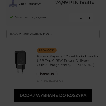
24,99 PLN
brutto
2 m \ Fioletowy
-
59 szt. w magazynie
+
POKAŻ INNE WARIANTY
(
5
)
PROMOCJA
Baseus Super Si 1C szybka ładowarka
USB Typ C 25W Power Delivery
Quick Charge czarny (CCSP020101)
EAN:
6932172603724
Ilość w opakowaniu zbiorczym:
80
DODAJ WYBRANE DO KOSZYKA
Czarny