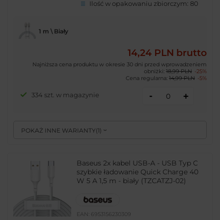
Ilość w opakowaniu zbiorczym:
80
1 m \ Biały
14,24 PLN
brutto
Najniższa cena produktu w okresie 30 dni przed wprowadzeniem
obniżki:
18,99 PLN
-25%
Cena regularna:
14,99 PLN
-5%
-
334 szt. w magazynie
+
POKAŻ INNE WARIANTY
(
1
)
Baseus 2x kabel USB-A - USB Typ C
szybkie ładowanie Quick Charge 40
W 5 A 1,5 m - biały (TZCATZJ-02)
EAN:
6953156230309