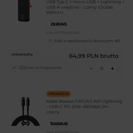
USB Typ C + micro USB + Lightning +
USB-A (wejście) - czarny (Dudao
K6Pro+)
EAN:
6977196682393
Ilość w opakowaniu zbiorczym:
80
uniwersalny
64,99 PLN
brutto
-
2222 szt. w magazynie
+
PROMOCJA
Kabel Baseus CATLWJ-A01 Lightning
- USB-C PD 20W 480Mb/s 2m -
czarny
EAN:
6953156232044