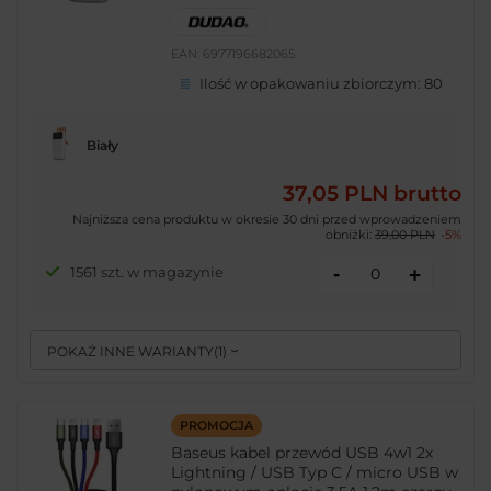
EAN:
6977196682065
Ilość w opakowaniu zbiorczym:
80
Biały
37,05 PLN
brutto
Najniższa cena produktu w okresie 30 dni przed wprowadzeniem
obniżki:
39,00 PLN
-5%
-
1561 szt. w magazynie
+
POKAŻ INNE WARIANTY
(
1
)
PROMOCJA
Baseus kabel przewód USB 4w1 2x
Lightning / USB Typ C / micro USB w