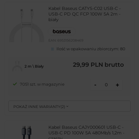
Kabel Baseus CATYS-C02 USB-C -
USB-C PD QC FCP 100W 5A 2m -
biały
EAN:
6953156208469
Ilość w opakowaniu zbiorczym:
80
29,99 PLN
brutto
2 m \ Biały
-
7051 szt. w magazynie
+
POKAŻ INNE WARIANTY
(
2
)
Kabel Baseus CAJY000601 USB-C -
USB-C PD 100W 5A 480Mb/s 1,2m -
czarny