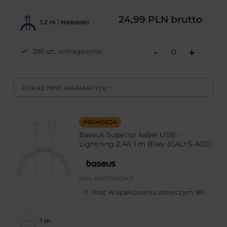
24,99 PLN
brutto
1.2 m \ Niebieski
-
396 szt. w magazynie
+
POKAŻ INNE WARIANTY
(
5
)
PROMOCJA
Baseus Superior kabel USB -
Lightning 2,4A 1 m Biały (CALYS-A02)
EAN:
6953156205413
Ilość w opakowaniu zbiorczym:
80
1 m