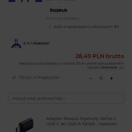
EAN:
6932172602840
Ilość w opakowaniu zbiorczym:
80
2 m \ Niebieski
28,49 PLN
brutto
Najniższa cena produktu w okresie 30 dni przed wprowadzeniem
obniżki:
29,99 PLN
-5%
-
761 szt. w magazynie
+
POKAŻ INNE WARIANTY
(
5
)
Adapter Baseus Ingenuity Series z
USB-C do USB-A 10Gb/s - niebieski