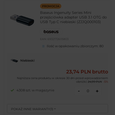
PROMOCJA
Baseus Ingenuity Series Mini
przejściówka adapter USB 3.1 OTG do
USB Typ C niebieski (ZJJQ000103)
EAN:
6932172605803
Ilość w opakowaniu zbiorczym:
80
Niebieski
23,74 PLN
brutto
Najniższa cena produktu w okresie 30 dni przed wprowadzeniem
obniżki:
24,99 PLN
-5%
-
4308 szt. w magazynie
+
POKAŻ INNE WARIANTY
(
1
)