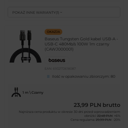
POKAŻ INNE WARIANTY
(
1
)
OKAZJA
Baseus Tungsten Gold kabel USB-A -
USB-C 480Mb/s 100W 1m czarny
(CAWJ000001)
EAN:
6932172618087
Ilość w opakowaniu zbiorczym:
80
1 m \ Czarny
23,99 PLN
brutto
Najniższa cena produktu w okresie 30 dni przed wprowadzeniem
obniżki:
22,48 PLN
+6%
Cena regularna:
29,99 PLN
-20%