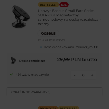
BESTSELLER
EOL
Uchwyt Baseus Small Ears Series
SUER-B01 magnetyczny
samochodowy na deskę rozdzielczą -
czarny
EAN:
6953156253063
Ilość w opakowaniu zbiorczym:
80
29,99 PLN
brutto
Deska rozdzielcza
-
491 szt. w magazynie
+
POKAŻ INNE WARIANTY
(
1
)
PROMOCJA
BESTSELLER