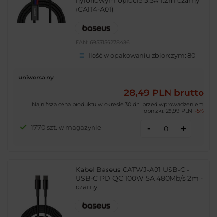
nylonowym oplocie 3.5A 1.2m czarny
(CA1T4-A01)
EAN:
6953156278486
Ilość w opakowaniu zbiorczym:
80
uniwersalny
28,49 PLN
brutto
Najniższa cena produktu w okresie 30 dni przed wprowadzeniem
obniżki:
29,99 PLN
-5%
-
1770 szt. w magazynie
+
Kabel Baseus CATWJ-A01 USB-C -
USB-C PD QC 100W 5A 480Mb/s 2m -
czarny