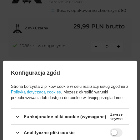
EAN:
6953156232068
Ilość w opakowaniu zbiorczym:
80
29,99 PLN
brutto
2 m \ Czarny
-
1086 szt. w magazynie
+
POKAŻ INNE WARIANTY
(
1
)
Konfiguracja zgód
Strona korzysta z plików cookie w celu realizacji usług zgodnie z
Baseus Crystal Shine Series kabel
Polityką dotyczącą cookies
. Możesz określić warunki
przewód USB do szybkiego
przechowywania lub dostępu do cookie w Twojej przeglądarce.
ładowania i transferu danych USB
Typ A - USB Typ C 100W 1,2m czarny
(CAJY000401)
Zawsze
Funkcjonalne pliki cookie (wymagane)
aktywne
Analityczne pliki cookie
EAN:
6932172602802