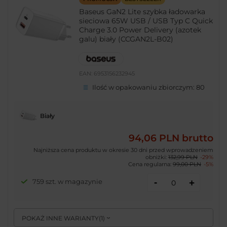
Baseus GaN2 Lite szybka ładowarka
sieciowa 65W USB / USB Typ C Quick
Charge 3.0 Power Delivery (azotek
galu) biały (CCGAN2L-B02)
EAN:
6953156232945
Ilość w opakowaniu zbiorczym:
80
Biały
94,06 PLN
brutto
Najniższa cena produktu w okresie 30 dni przed wprowadzeniem
obniżki:
132,99 PLN
-29%
Cena regularna:
99,00 PLN
-5%
-
759 szt. w magazynie
+
POKAŻ INNE WARIANTY
(
1
)