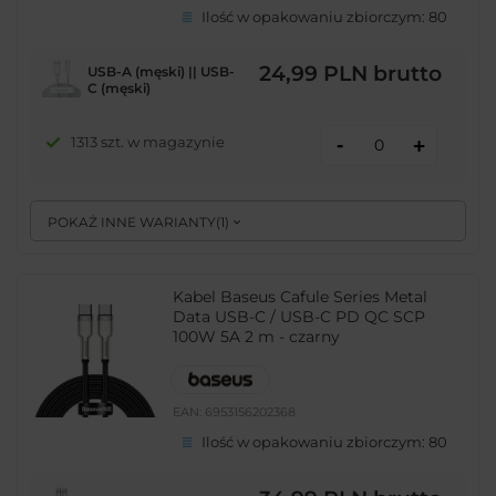
Ilość w opakowaniu zbiorczym:
80
24,99 PLN
brutto
USB-A (męski) || USB-
C (męski)
-
1313 szt. w magazynie
+
POKAŻ INNE WARIANTY
(
1
)
Kabel Baseus Cafule Series Metal
Data USB-C / USB-C PD QC SCP
100W 5A 2 m - czarny
EAN:
6953156202368
Ilość w opakowaniu zbiorczym:
80