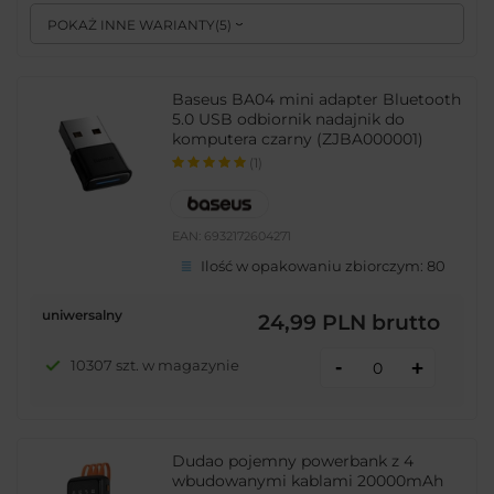
POKAŻ INNE WARIANTY
(
5
)
Baseus BA04 mini adapter Bluetooth
5.0 USB odbiornik nadajnik do
komputera czarny (ZJBA000001)
(1)
EAN:
6932172604271
Ilość w opakowaniu zbiorczym:
80
uniwersalny
24,99 PLN
brutto
-
10307 szt. w magazynie
+
Dudao pojemny powerbank z 4
wbudowanymi kablami 20000mAh