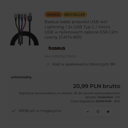
OKAZJA
BESTSELLER
Baseus kabel przewód USB 4w1
Lightning / 2x USB Typ C / micro
USB w nylonowym oplocie 3.5A 1.2m
czarny (CA1T4-B01)
EAN:
6953156278493
Ilość w opakowaniu zbiorczym:
80
uniwersalny
20,99 PLN
brutto
Najniższa cena produktu w okresie 30 dni przed wprowadzeniem
obniżki:
19,49 PLN
+7%
Cena regularna:
29,99 PLN
-30%
-
16938 szt. w magazynie
+