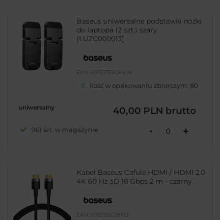
Baseus uniwersalne podstawki nóżki
do laptopa (2 szt.) szary
(LUZC000013)
EAN:
6932172608408
Ilość w opakowaniu zbiorczym:
80
uniwersalny
40,00 PLN
brutto
-
961 szt. w magazynie
+
Kabel Baseus Cafule HDMI / HDMI 2.0
4K 60 Hz 3D 18 Gbps 2 m - czarny
EAN:
6953156218192