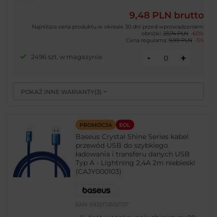
9,48 PLN
brutto
Najniższa cena produktu w okresie 30 dni przed wprowadzeniem
obniżki:
23,74 PLN
-60%
Cena regularna:
9,99 PLN
-5%
-
2496 szt. w magazynie
+
POKAŻ INNE WARIANTY
(
3
)
PROMOCJA
EOL
Baseus Crystal Shine Series kabel
przewód USB do szybkiego
ładowania i transferu danych USB
Typ A - Lightning 2,4A 2m niebieski
(CAJY000103)
EAN:
6932172602727