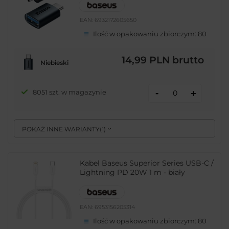
EAN:
6932172605650
Ilość w opakowaniu zbiorczym:
80
14,99 PLN
brutto
Niebieski
-
8051 szt. w magazynie
+
POKAŻ INNE WARIANTY
(
1
)
Kabel Baseus Superior Series USB-C /
Lightning PD 20W 1 m - biały
EAN:
6953156205314
Ilość w opakowaniu zbiorczym:
80