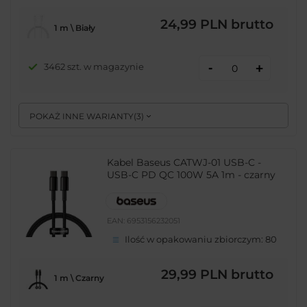
24,99 PLN
brutto
1 m \ Biały
-
3462 szt. w magazynie
+
POKAŻ INNE WARIANTY
(
3
)
Kabel Baseus CATWJ-01 USB-C -
USB-C PD QC 100W 5A 1m - czarny
EAN:
6953156232051
Ilość w opakowaniu zbiorczym:
80
29,99 PLN
brutto
1 m \ Czarny