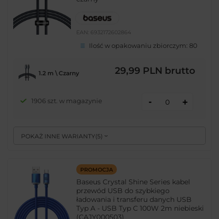
EAN:
6932172602864
Ilość w opakowaniu zbiorczym:
80
29,99 PLN
brutto
1.2 m \ Czarny
-
1906 szt. w magazynie
+
POKAŻ INNE WARIANTY
(
5
)
PROMOCJA
Baseus Crystal Shine Series kabel
przewód USB do szybkiego
ładowania i transferu danych USB
Typ A - USB Typ C 100W 2m niebieski
(CAJY000503)