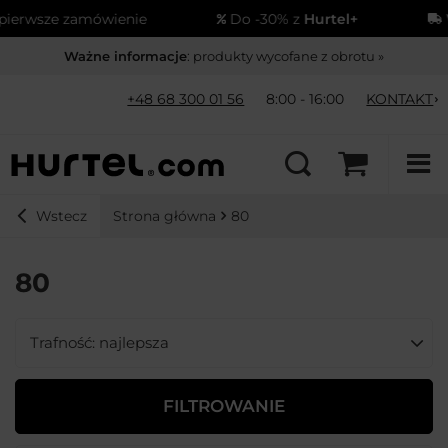
sze zamówienie
Do -30% z
Hurtel+
Wysył
Ważne informacje
: produkty wycofane z obrotu »
+48 68 300 01 56
8:00 - 16:00
KONTAKT
Strona główna
80
Wstecz
80
Zmień sortowanie
Trafność: najlepsza
FILTROWANIE