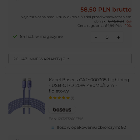
58,50 PLN
brutto
Najniższa cena produktu w okresie 30 dni przed wprowadzeniem
obniżki:
61,75 PLN
-5%
Cena regularna:
64,99 PLN
-10%
-
841 szt. w magazynie
+
POKAŻ INNE WARIANTY
(
2
)
Kabel Baseus CAJY000305 Lightning
- USB-C PD 20W 480Mb/s 2m -
fioletowy
(1)
EAN:
6932172602796
Ilość w opakowaniu zbiorczym:
80