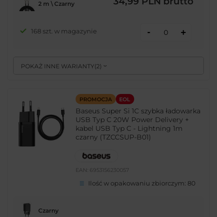
34,99 PLN
brutto
2 m \ Czarny
-
168 szt. w magazynie
+
POKAŻ INNE WARIANTY
(
2
)
PROMOCJA
EOL
Baseus Super Si 1C szybka ładowarka
USB Typ C 20W Power Delivery +
kabel USB Typ C - Lightning 1m
czarny (TZCCSUP-B01)
EAN:
6953156230057
Ilość w opakowaniu zbiorczym:
80
Czarny