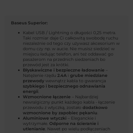
Baseus Superior:
Kabel USB / Lightning o długości 0,25 metra.
Taki rozmiar daje Ci całkowitą swobodę ruchu
niezależnie od tego czy używasz akcesorium w
domu czy np. w aucie. Nie musisz siedzieć w
miejscu ładując telefon, ani też oddawać go
pasażerom na przednich siedzeniach bo
przewód jest za krótki.
Błyskawiczne i bezpieczne ładowanie
–
Natężenie rzędu
2.4A
i
grube miedziane
przewody
wewnątrz kabla to gwarancja
szybkiego i bezpiecznego odnawiania
energii
.
Wzmocnione łączenie
– Najbardziej
newralgiczny punkt każdego kabla - łączenie
przewodu z wtyczką, zostało
dodatkowo
wzmocnione by zapobiec pękaniu
.
Aluminiowe wtyczki
– Eleganckie i
wytrzymałe.
Odporne na ścieranie i
utlenianie
. Nawet po wielu podłączeniach