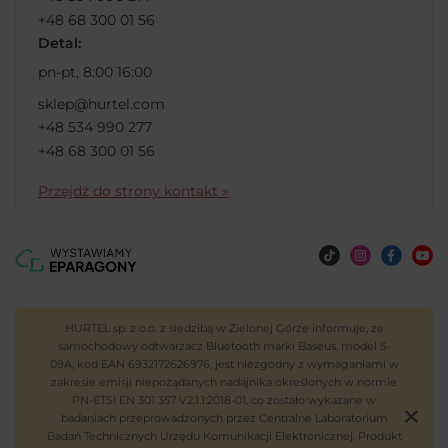
+48 68 300 01 56
Detal:
pn-pt, 8:00 16:00
sklep@hurtel.com
+48 534 990 277
+48 68 300 01 56
Przejdź do strony kontakt »
HURTEL sp. z o.o. z siedzibą w Zielonej Górze informuje, że
samochodowy odtwarzacz Bluetooth marki Baseus, model S-
09A, kod EAN 6932172626976, jest niezgodny z wymaganiami w
zakresie emisji niepożądanych nadajnika określonych w normie
PN-ETSI EN 301 357 V2.1.1:2018-01, co zostało wykazane w
badaniach przeprowadzonych przez Centralne Laboratorium
Badań Technicznych Urzędu Komunikacji Elektronicznej. Produkt