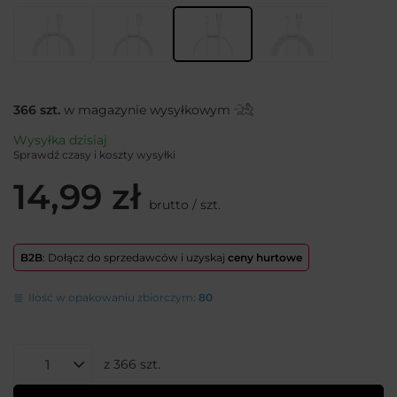
366
szt.
w magazynie wysyłkowym
Wysyłka
dzisiaj
Sprawdź czasy i koszty wysyłki
14,99 zł
brutto
/
szt.
B2B
: Dołącz do sprzedawców i uzyskaj
ceny hurtowe
Ilość w opakowaniu zbiorczym:
80
z
366
szt.