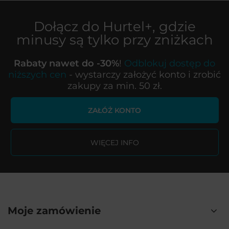
Dołącz do
Hurtel+
, gdzie
minusy są tylko przy zniżkach
Rabaty nawet do -30%
!
Odblokuj dostęp do
niższych cen
- wystarczy założyć konto i zrobić
zakupy za min. 50 zł.
ZAŁÓŻ KONTO
WIĘCEJ INFO
Moje zamówienie