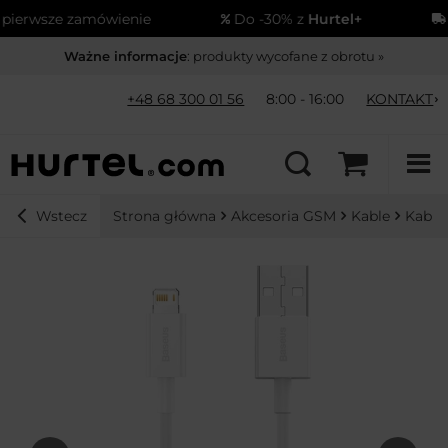
erwsze zamówienie
Do -30% z
Hurtel+
Wy
Ważne informacje
: produkty wycofane z obrotu »
+48 68 300 01 56
8:00 - 16:00
KONTAKT
Strona główna
Akcesoria GSM
Kable
Kable
Wstecz