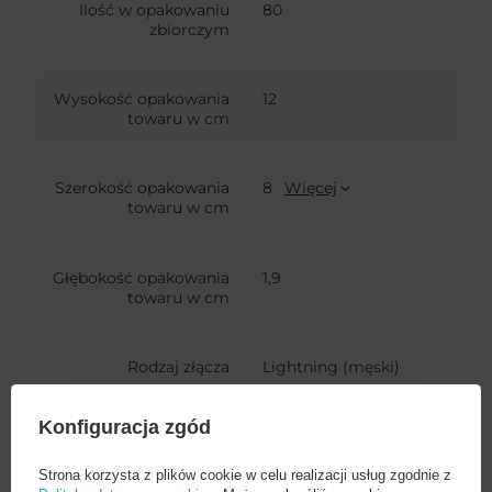
Ilość w opakowaniu
80
zbiorczym
Wysokość opakowania
12
towaru w cm
Szerokość opakowania
8
Więcej
towaru w cm
Głębokość opakowania
1,9
towaru w cm
Rodzaj złącza
Lightning (męski)
USB-A (męski)
Konfiguracja zgód
Kod producenta
CALYS-02
Strona korzysta z plików cookie w celu realizacji usług zgodnie z