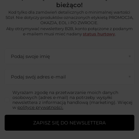
bieżąco!
Kod tylko dla zamówień detalicznych o minimalnej wartości
50zł. Nie dotyczy produktów oznaczonych etykietą PROMOCJA,
OKAZJA, EOL i PO ZWROCIE.
Aby otrzymywać newslettery B2B, konto połączone z podanym
e-mailem musi mieć nadany
status hurtowy
.
Podaj swoje imię
Podaj swój adres e-mail
Wyrażam zgodę na przetwarzanie moich danych
osobowych (adres e-mail) na potrzeby wysyłki
newslettera z informacją handlową (marketing). Więcej
w
polityce prywatności.
ZAPISZ SIĘ DO NEWSLETTERA