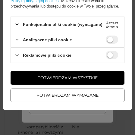
Polityką dotyczącą cookies
. Możesz określić warunki
przechowywania lub dostępu do cookie w Twojej przeglądarce.
Opakowanie
Pudełko
Zawsze
Funkcjonalne pliki cookie (wymagane)
aktywne
Funkcje kabla
Przesyłanie danych
Analityczne pliki cookie
Ładowanie
Wystarczy
założyć konto
i zrobić
Reklamowe pliki cookie
Maksymalne natężenie
2.4 A
zakupy za
min. 50 zł
, aby
odblokować zniżki na kolejne
prądu
zamówienia
POTWIERDZAM WSZYSTKIE
Standard USB
USB 2.0 Hi-Speed
ZAŁÓŻ KONTO
(USB 480 Mbps)
POTWIERDZAM WYMAGANE
WIĘCEJ INFO
Kolor
Biały
Kompatybilność z
Nie
iPhone 15 i nowszymi