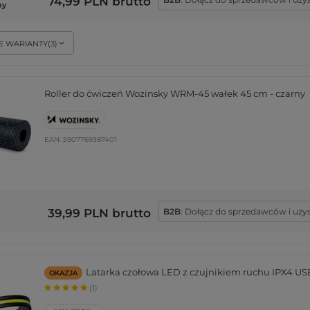
74,99 PLN
brutto
ny
E WARIANTY
(
3
)
Roller do ćwiczeń Wozinsky WRM-45 wałek 45 cm - czarny
EAN:
5907769387401
39,99 PLN
brutto
B2B
: Dołącz do sprzedawców i uzy
Latarka czołowa LED z czujnikiem ruchu IPX4 US
OKAZJA
(1)