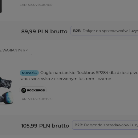
EAN:
5907769387869
89,99 PLN
brutto
B2B
: Dołącz do sprzedawców i uzy
E WARIANTY
(
1
)
Gogle narciarskie Rockbros SP284 dla dzieci prz
NOWOŚĆ
szara soczewka z czerwonym lustrem - czarne
EAN:
5907769389559
105,99 PLN
brutto
B2B
: Dołącz do sprzedawców i uz