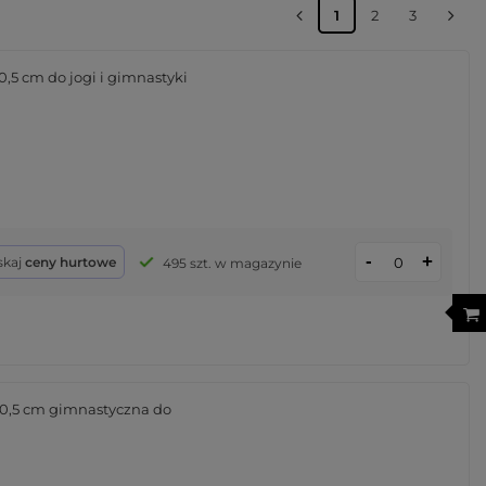
1
2
3
,5 cm do jogi i gimnastyki
-
+
skaj
ceny hurtowe
495 szt. w magazynie
 0,5 cm gimnastyczna do