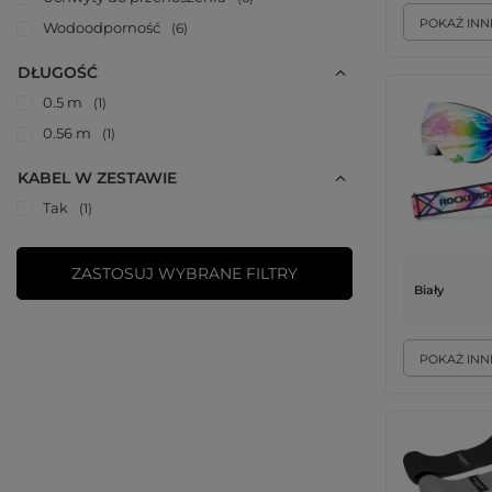
POKAŻ INN
Wodoodporność
6
DŁUGOŚĆ
0.5 m
1
0.56 m
1
KABEL W ZESTAWIE
Tak
1
ZASTOSUJ WYBRANE FILTRY
Biały
POKAŻ INN