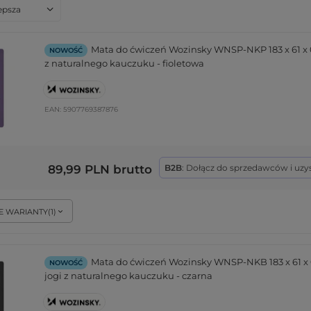
anie
lepsza
Mata do ćwiczeń Wozinsky WNSP-NKP 183 x 61 x 0
NOWOŚĆ
z naturalnego kauczuku - fioletowa
EAN:
5907769387876
89,99 PLN
brutto
B2B
: Dołącz do sprzedawców i uzy
E WARIANTY
(
1
)
Mata do ćwiczeń Wozinsky WNSP-NKB 183 x 61 x
NOWOŚĆ
jogi z naturalnego kauczuku - czarna