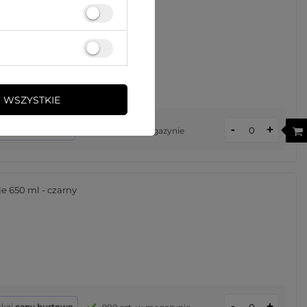
 (WABBK1)
 WSZYSTKIE
-
+
kaj
ceny hurtowe
319 szt. w magazynie
e 650 ml - czarny
-
+
skaj
ceny hurtowe