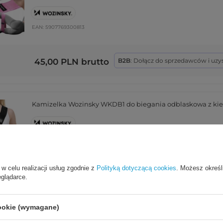
EAN:
5907769300813
45,00 PLN
brutto
B2B
: Dołącz do sprzedawców i uzy
Kamizelka Wozinsky WKDB1 do biegania odblaskowa z kie
EAN:
5907769364402
 w celu realizacji usług zgodnie z
Polityką dotyczącą cookies
. Możesz określ
eglądarce.
39,99 PLN
brutto
B2B
: Dołącz do sprzedawców i uzy
cookie (wymagane)