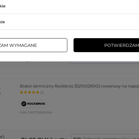
kie
Wozinsky opaska na telefon do biegania armband czarna
kie
EAN:
5907769306815
ZAM WYMAGANE
POTWIERDZAM
19,99 PLN
brutto
B2B
: Dołącz do sprzedawców i uzys
Bidon termiczny Rockbros 35210029002 rowerowy na napoj
(1)
EAN:
5907769361364
l \
B2B
: Dołącz do sprzedawców i uzy