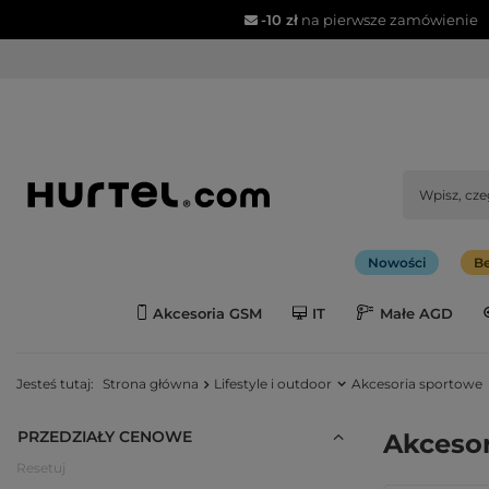
-10 zł
na pierwsze zamówienie
Nowości
Be
Akcesoria GSM
IT
Małe AGD
Jesteś tutaj:
Strona główna
Lifestyle i outdoor
Akcesoria sportowe
PRZEDZIAŁY CENOWE
Akcesor
Resetuj