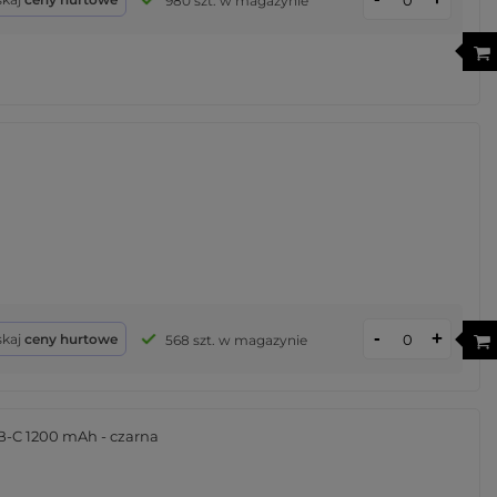
980 szt. w magazynie
-
+
skaj
ceny hurtowe
568 szt. w magazynie
B-C 1200 mAh - czarna