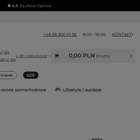
4.9
Zaufane Opinie
+48 68 300 01 56
8:00 - 16:00
KONTAKT
j się
0,00 PLN
Listy zakupowe
brutto
struj się
a marek
B2B
cesoria samochodowe
Lifestyle i outdoor