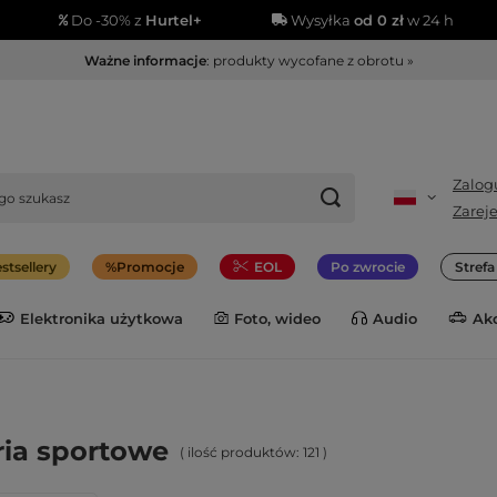
Do -30% z
Hurtel+
Wysyłka
od 0 zł
w 24 h
Ważne informacje
: produkty wycofane z obrotu »
Zalogu
Zareje
stsellery
Promocje
EOL
Po zwrocie
Stref
Elektronika użytkowa
Foto, wideo
Audio
Ak
ia sportowe
( ilość produktów:
121
)