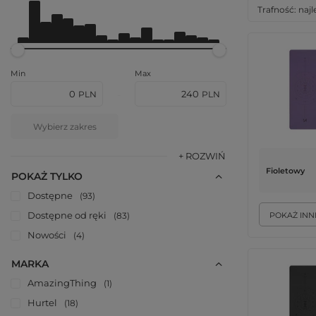
Od
0.00PLN - 10.00PLN
Do
240.00PLN - 250.00PLN
Zmień sortow
Trafność: naj
Min
Max
PLN
PLN
-
Wybierz zakres
+ ROZWIŃ
Fioletowy
POKAŻ TYLKO
Dostępne
93
Dostępne od ręki
83
POKAŻ INN
Nowości
4
MARKA
AmazingThing
1
Hurtel
18