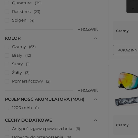
Qunature
35
Rockbros
23
Spigen
4
+ ROZWIŃ
Czarny
KOLOR
Czarny
63
POKAŻ INN
Biały
12
Szary
1
Żółty
3
Pomarańczowy
2
+ ROZWIŃ
POJEMNOŚĆ AKUMULATORA (MAH)
1200 mAh
1
CECHY DODATKOWE
Czarny
Antypoślizgowa powierzchnia
6
Uchwyty do przenoszenia
6