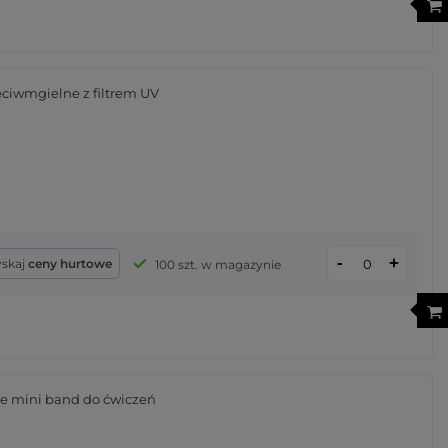
eciwmgielne z filtrem UV
-
+
yskaj
ceny hurtowe
100 szt. w magazynie
e mini band do ćwiczeń