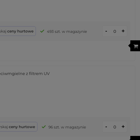
-
+
skaj
ceny hurtowe
493 szt. w magazynie
eciwmgielne z filtrem UV
-
+
yskaj
ceny hurtowe
96 szt. w magazynie