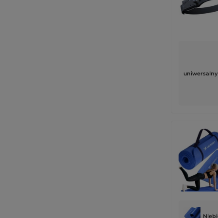
uniwersalny
Niebi