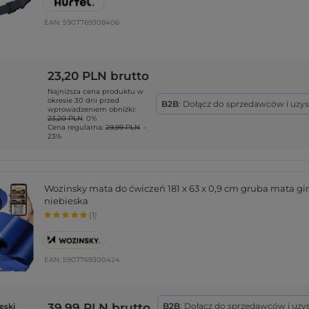
EAN:
5907769308406
23,20 PLN
brutto
Najniższa cena produktu w
okresie 30 dni przed
B2B
: Dołącz do sprzedawców i uzy
wprowadzeniem obniżki:
23,20 PLN
0%
Cena regularna:
29,99 PLN
-
23%
Wozinsky mata do ćwiczeń 181 x 63 x 0,9 cm gruba mata gi
niebieska
(1)
EAN:
5907769300424
39,99 PLN
brutto
B2B
: Dołącz do sprzedawców i uzy
eski