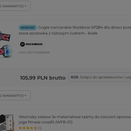
E WARIANTY
(
1
)
Gogle narciarskie Rockbros SP284 dla dzieci prz
NOWOŚĆ
szara soczewka z różowym lustrem - białe
EAN:
5907769389566
105,99 PLN
brutto
B2B
: Dołącz do sprzedawców i uz
E WARIANTY
(
1
)
Wozinsky zestaw 3x materiałowe taśmy do ćwiczeń oporow
joga fitness crossfit (WFB-01)
(3)