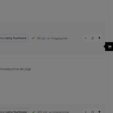
-
+
skaj
ceny hurtowe
93 szt. w magazynie
mnastyczna do jogi
-
+
skaj
ceny hurtowe
812 szt. w magazynie