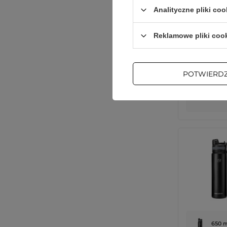
Analityczne pliki coo
Reklamowe pliki coo
POTWIERD
uniwersalny
650 m