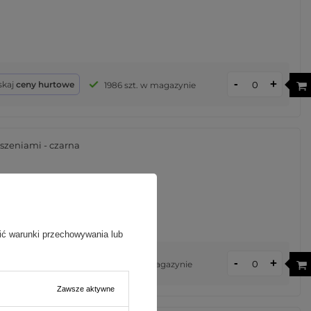
-
+
skaj
ceny hurtowe
1986 szt. w magazynie
szeniami - czarna
ić warunki przechowywania lub
-
+
skaj
ceny hurtowe
268 szt. w magazynie
Zawsze aktywne