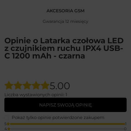
AKCESORIA GSM
Gwarancja 12 miesięcy
Opinie o Latarka czołowa LED
z czujnikiem ruchu IPX4 USB-
C 1200 mAh - czarna
5.00
Liczba wystawionych opinii: 1
NAPISZ SWOJĄ OPINIĘ
Pokaż tylko opinie potwierdzone zakupem
5
1
4
0