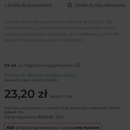
+ Dodaj do porównania
Dodaj do listy zakupowej
Oświetl swoją drogę z latarką czołową WLCHL03. 350
lumenów mocy, szeroki kąt oświetlania, czujnik ruchu i
wydajny akumulator sprawiają, że to najlepszy wybór dla
nocnych wędrówek i prac w ciemności.
93
szt.
w magazynie wysyłkowym
Zamów do
18:40 to wyślemy dzisiaj
Sprawdź czasy i koszty wysyłki
23,20 zł
brutto
/
szt.
Najniższa cena produktu w okresie 30 dni przed wprowadzeniem obniżki:
22,04 zł
+5%
Cena regularna:
29,99 zł
-23%
B2B
: Dołącz do sprzedawców i uzyskaj
ceny hurtowe