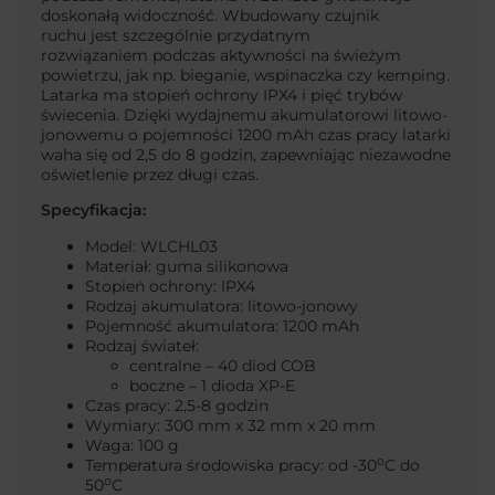
doskonałą widoczność. Wbudowany czujnik
ruchu jest szczególnie przydatnym
rozwiązaniem podczas aktywności na świeżym
powietrzu, jak np. bieganie, wspinaczka czy kemping.
Latarka ma stopień ochrony IPX4 i pięć trybów
świecenia. Dzięki wydajnemu akumulatorowi litowo-
jonowemu o pojemności 1200 mAh czas pracy latarki
waha się od 2,5 do 8 godzin, zapewniając niezawodne
oświetlenie przez długi czas.
Specyfikacja:
Model: WLCHL03
Materiał: guma silikonowa
Stopień ochrony: IPX4
Rodzaj akumulatora: litowo-jonowy
Pojemność akumulatora: 1200 mAh
Rodzaj świateł:
centralne – 40 diod COB
boczne – 1 dioda XP-E
Czas pracy: 2,5-8 godzin
Wymiary: 300 mm x 32 mm x 20 mm
Waga: 100 g
o
Temperatura środowiska pracy: od -30
C do
o
50
C