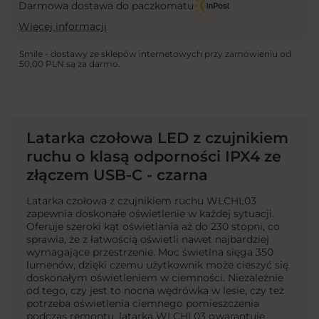
Darmowa dostawa do paczkomatu
Więcej informacji
Smile - dostawy ze sklepów internetowych przy zamówieniu od
50,00 PLN
są za darmo.
Latarka czołowa LED z czujnikiem
ruchu o klasą odporności IPX4 ze
złączem USB-C - czarna
Latarka czołowa z czujnikiem ruchu WLCHL03
zapewnia doskonałe oświetlenie w każdej sytuacji.
Oferuje szeroki kąt oświetlania aż do 230 stopni, co
sprawia, że z łatwością oświetli nawet najbardziej
wymagające przestrzenie. Moc świetlna sięga 350
lumenów, dzięki czemu użytkownik może cieszyć się
doskonałym oświetleniem w ciemności. Niezależnie
od tego, czy jest to nocna wędrówka w lesie, czy też
potrzeba oświetlenia ciemnego pomieszczenia
podczas remontu, latarka WLCHL03 gwarantuje