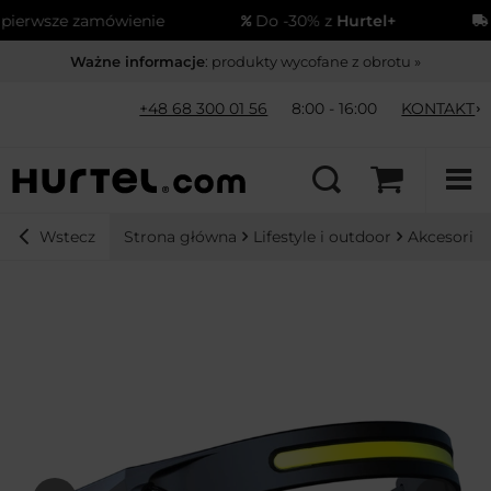
rwsze zamówienie
Do -30% z
Hurtel+
Wys
Ważne informacje
: produkty wycofane z obrotu »
+48 68 300 01 56
8:00 - 16:00
KONTAKT
Strona główna
Lifestyle i outdoor
Akcesoria
Wstecz