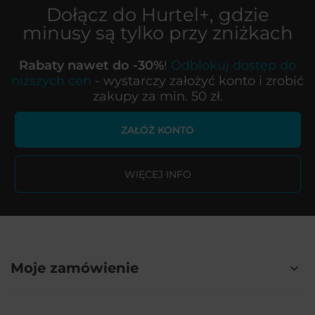
Dołącz do
Hurtel+
, gdzie
minusy są tylko przy zniżkach
Rabaty nawet do -30%
!
Odblokuj dostęp do
niższych cen
- wystarczy założyć konto i zrobić
zakupy za min. 50 zł.
ZAŁÓŻ KONTO
WIĘCEJ INFO
Moje zamówienie