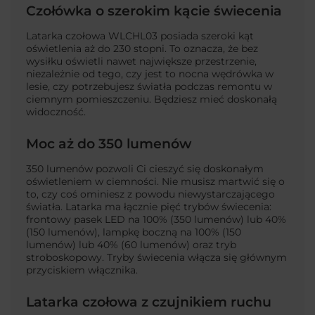
Czołówka o szerokim kącie świecenia
Latarka czołowa
WLCHL03
posiada szeroki kąt
oświetlenia aż do 230 stopni. To oznacza, że bez
wysiłku oświetli nawet największe przestrzenie,
niezależnie od tego, czy jest to nocna wędrówka w
lesie, czy potrzebujesz światła podczas remontu w
ciemnym pomieszczeniu. Będziesz mieć doskonałą
widoczność.
Moc aż do 350 lumenów
350 lumenów pozwoli Ci cieszyć się doskonałym
oświetleniem w ciemności. Nie musisz martwić się o
to, czy coś ominiesz z powodu niewystarczającego
światła. Latarka ma łącznie pięć trybów świecenia:
frontowy pasek LED na 100% (350 lumenów) lub 40%
(150 lumenów), lampkę boczną na 100% (150
lumenów) lub 40% (60 lumenów) oraz tryb
stroboskopowy. Tryby świecenia włącza się głównym
przyciskiem włącznika.
Latarka czołowa z czujnikiem ruchu