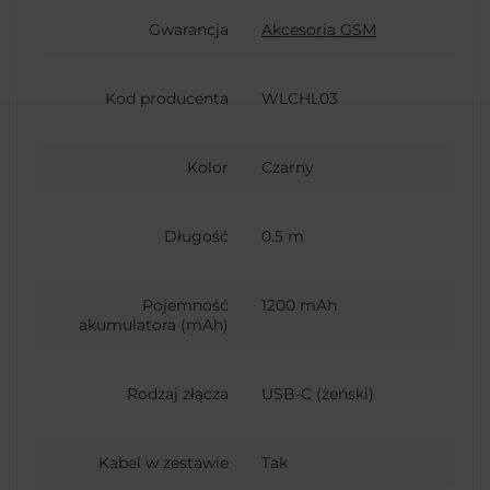
Gwarancja
Akcesoria GSM
Kod producenta
WLCHL03
Kolor
Czarny
Długość
0.5 m
Pojemność
1200 mAh
akumulatora (mAh)
Rodzaj złącza
USB-C (żeński)
Kabel w zestawie
Tak