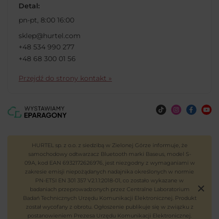
Detal:
pn-pt, 8:00 16:00
sklep@hurtel.com
+48 534 990 277
+48 68 300 01 56
Przejdź do strony kontakt »
HURTEL sp. z o.o. z siedzibą w Zielonej Górze informuje, że
samochodowy odtwarzacz Bluetooth marki Baseus, model S-
09A, kod EAN 6932172626976, jest niezgodny z wymaganiami w
zakresie emisji niepożądanych nadajnika określonych w normie
PN-ETSI EN 301 357 V2.1.1:2018-01, co zostało wykazane w
badaniach przeprowadzonych przez Centralne Laboratorium
Badań Technicznych Urzędu Komunikacji Elektronicznej. Produkt
został wycofany z obrotu. Ogłoszenie publikuje się w związku z
postanowieniem Prezesa Urzędu Komunikacji Elektronicznej.