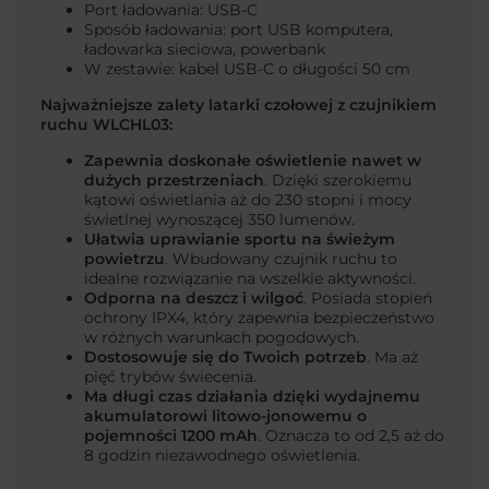
Port ładowania: USB-C
Sposób ładowania: port USB komputera,
ładowarka sieciowa, powerbank
W zestawie: kabel USB-C o długości 50 cm
Najważniejsze zalety latarki czołowej z czujnikiem
ruchu WLCHL03:
Zapewnia doskonałe oświetlenie nawet w
dużych przestrzeniach
. Dzięki szerokiemu
kątowi oświetlania aż do 230 stopni i mocy
świetlnej wynoszącej 350 lumenów.
Ułatwia uprawianie sportu na świeżym
powietrzu
.
Wbudowany czujnik ruchu to
idealne rozwiązanie na wszelkie aktywności.
Odporna na deszcz i wilgoć
. Posiada stopień
ochrony IPX4, który zapewnia bezpieczeństwo
w różnych warunkach pogodowych.
Dostosowuje się do Twoich potrzeb
. Ma aż
pięć trybów świecenia.
Ma długi czas działania dzięki wydajnemu
akumulatorowi litowo-jonowemu o
pojemności 1200 mAh
. Oznacza to od 2,5 aż do
8 godzin niezawodnego oświetlenia.