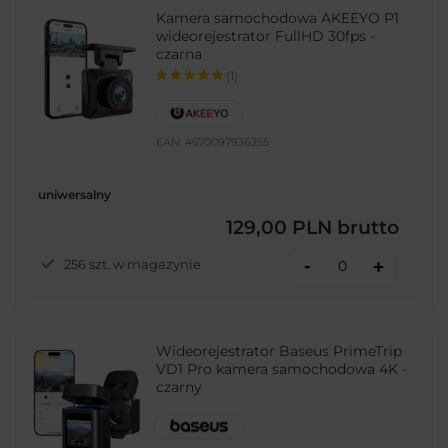
Kamera samochodowa AKEEYO P1
wideorejestrator FullHD 30fps -
czarna
(1)
EAN:
4570097936255
uniwersalny
129,00 PLN
brutto
-
256 szt. w magazynie
+
Wideorejestrator Baseus PrimeTrip
VD1 Pro kamera samochodowa 4K -
czarny