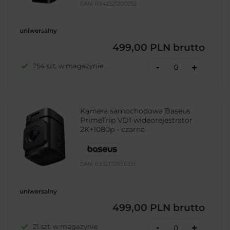
EAN:
6942521200252
uniwersalny
499,00 PLN
brutto
-
254 szt. w magazynie
+
Kamera samochodowa Baseus
PrimeTrip VD1 wideorejestrator
2K+1080p - czarna
EAN:
6932172696351
uniwersalny
499,00 PLN
brutto
-
21 szt. w magazynie
+