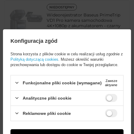
NIEDOSTĘPNY
Wideorejestrator Baseus PrimeTrip
VD1 Pro kamera samochodowa
4K+1080p z akumulatorem - czarny
Konfiguracja zgód
EAN:
6932172697099
Strona korzysta z plików cookie w celu realizacji usług zgodnie z
Polityką dotyczącą cookies
. Możesz określić warunki
uniwersalny
przechowywania lub dostępu do cookie w Twojej przeglądarce.
599,00 PLN
brutto
Niedostępny. Planowana
Powiadom o
Zawsze
Funkcjonalne pliki cookie (wymagane)
dostawa: 2026-10-09
aktywne
dostępności
Analityczne pliki cookie
Wystarczy
założyć konto
i zrobić
Reklamowe pliki cookie
zakupy za
min. 50 zł
, aby
odblokować zniżki na kolejne
Odbierz kod na -10 zł na
zamówienia
pierwsze zamówienie