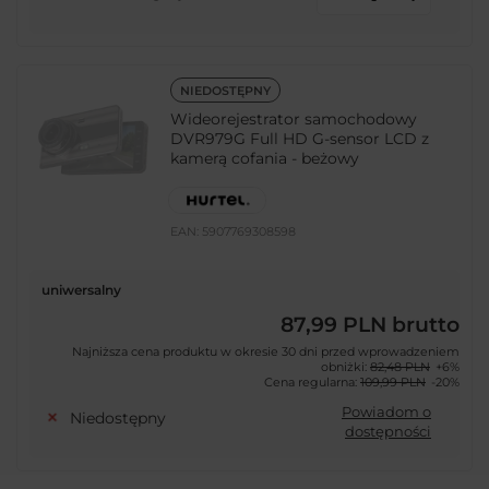
NIEDOSTĘPNY
Wideorejestrator samochodowy
DVR979G Full HD G-sensor LCD z
kamerą cofania - beżowy
EAN:
5907769308598
uniwersalny
87,99 PLN
brutto
Najniższa cena produktu w okresie 30 dni przed wprowadzeniem
obniżki:
82,48 PLN
+6%
Cena regularna:
109,99 PLN
-20%
Powiadom o
Niedostępny
dostępności