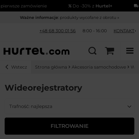
ierwsze zamówienie
Do -30% z
Hurtel+
W
Ważne informacje
: produkty wycofane z obrotu »
+48 68 300 01 56
8:00 - 16:00
KONTAKT
Strona główna
Akcesoria samochodowe
Wid
Wstecz
Wideorejestratory
Zmień sortowanie
Trafność: najlepsza
FILTROWANIE