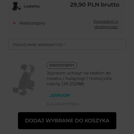
29,90 PLN
brutto
Lusterko
Powiadom o
Niedostępny
dostępności
POKAŻ INNE WARIANTY
(
1
)
NIEDOSTĘPNY
Joyroom uchwyt na telefon do
roweru / hulajnogi / motocykla
czarny (JR-ZS288)
EAN:
6941237179555
uniwersalny
DODAJ WYBRANE DO KOSZYKA
39,99 PLN
brutto