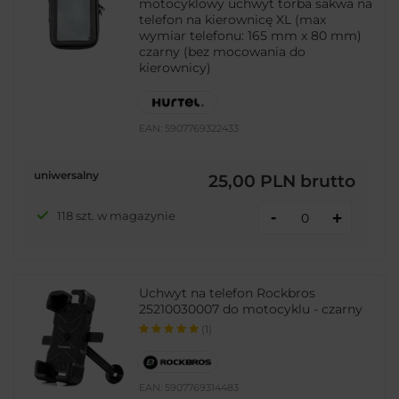
motocyklowy uchwyt torba sakwa na
telefon na kierownicę XL (max
wymiar telefonu: 165 mm x 80 mm)
czarny (bez mocowania do
kierownicy)
EAN:
5907769322433
uniwersalny
25,00 PLN
brutto
-
118 szt. w magazynie
+
Uchwyt na telefon Rockbros
25210030007 do motocyklu - czarny
(1)
EAN:
5907769314483