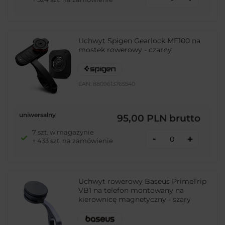
Uchwyt Spigen Gearlock MF100 na
mostek rowerowy - czarny
EAN:
8809613765540
uniwersalny
95,00 PLN
brutto
7 szt. w magazynie
-
+
+ 433 szt. na zamówienie
Uchwyt rowerowy Baseus PrimeTrip
VB1 na telefon montowany na
kierownicę magnetyczny - szary