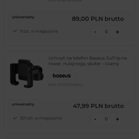
EAN:
6956116747428
uniwersalny
89,00 PLN
brutto
-
9 szt. w magazynie
+
Uchwyt na telefon Baseus GoTrip na
rower, hulajnogę, skuter - czarny
EAN:
6932172658342
uniwersalny
47,99 PLN
brutto
-
301 szt. w magazynie
+