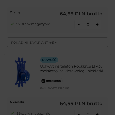
Czarny
64,99 PLN
brutto
-
97 szt. w magazynie
+
POKAŻ INNE WARIANTY
(
4
)
NOWOŚĆ
Uchwyt na telefon Rockbros LF436
zaciskowy na kierownicę - niebieski
EAN:
5907769390265
Niebieski
64,99 PLN
brutto
-
99 szt. w magazynie
+