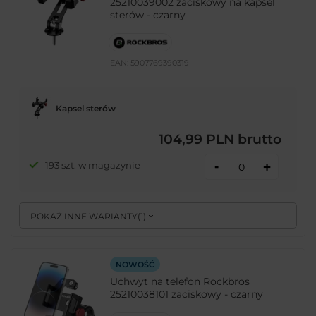
25210039002 zaciskowy na kapsel
sterów - czarny
EAN:
5907769390319
Kapsel sterów
104,99 PLN
brutto
-
193 szt. w magazynie
+
POKAŻ INNE WARIANTY
(
1
)
NOWOŚĆ
Uchwyt na telefon Rockbros
25210038101 zaciskowy - czarny