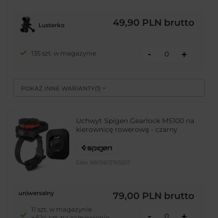
49,90 PLN
brutto
Lusterko
-
135 szt. w magazynie
+
POKAŻ INNE WARIANTY
(
1
)
Uchwyt Spigen Gearlock MS100 na
kierownicę rowerową - czarny
EAN:
8809613765557
uniwersalny
79,00 PLN
brutto
11 szt. w magazynie
-
+
+ 524 szt. na zamówienie