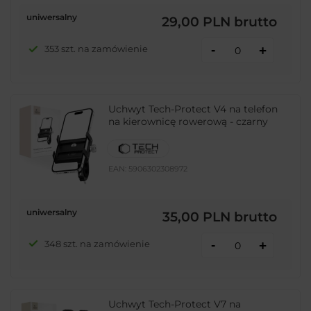
uniwersalny
29,00 PLN
brutto
-
353 szt. na zamówienie
+
Uchwyt Tech-Protect V4 na telefon
na kierownicę rowerową - czarny
EAN:
5906302308972
uniwersalny
35,00 PLN
brutto
-
348 szt. na zamówienie
+
Uchwyt Tech-Protect V7 na