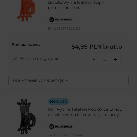
zaciskowy na kierownicę -
pomarańczowy
EAN:
5907769390234
Pomarańczowy
64,99 PLN
brutto
-
97 szt. w magazynie
+
POKAŻ INNE WARIANTY
(
4
)
NOWOŚĆ
Uchwyt na telefon Rockbros LF436
zaciskowy na kierownicę – czarny
EAN:
5907769390241