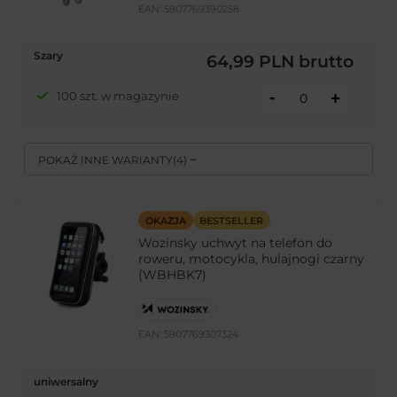
EAN:
5907769390258
Szary
64,99 PLN
brutto
-
100 szt. w magazynie
+
POKAŻ INNE WARIANTY
(
4
)
OKAZJA
BESTSELLER
Wozinsky uchwyt na telefon do
roweru, motocykla, hulajnogi czarny
(WBHBK7)
EAN:
5907769307324
uniwersalny