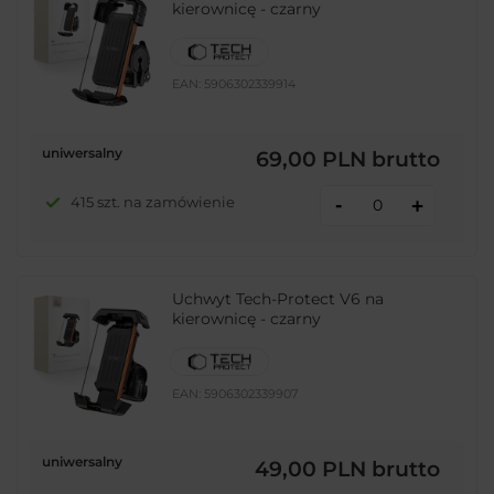
kierownicę - czarny
EAN:
5906302339914
uniwersalny
69,00 PLN
brutto
-
415 szt. na zamówienie
+
Uchwyt Tech-Protect V6 na
kierownicę - czarny
EAN:
5906302339907
uniwersalny
49,00 PLN
brutto