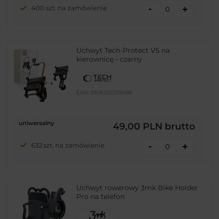
-
400 szt. na zamówienie
+
Uchwyt Tech-Protect V5 na
kierownicę - czarny
EAN:
5906302339686
uniwersalny
49,00 PLN
brutto
-
632 szt. na zamówienie
+
Uchwyt rowerowy 3mk Bike Holder
Pro na telefon