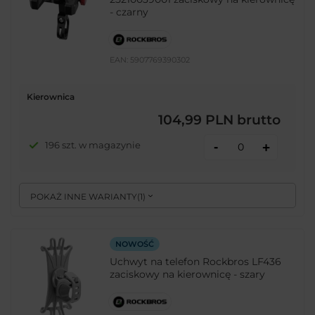
- czarny
EAN:
5907769390302
Kierownica
104,99 PLN
brutto
-
196 szt. w magazynie
+
POKAŻ INNE WARIANTY
(
1
)
NOWOŚĆ
Uchwyt na telefon Rockbros LF436
zaciskowy na kierownicę - szary