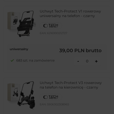
Uchwyt Tech-Protect V1 rowerowy
uniwersalny na telefon - czarny
EAN:
6216990212727
uniwersalny
39,00 PLN
brutto
-
683 szt. na zamówienie
+
Uchwyt Tech-Protect V3 rowerowy
na telefon na kierownicę - czarny
EAN:
5906302308965