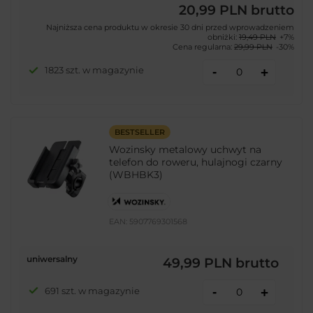
20,99 PLN
brutto
Najniższa cena produktu w okresie 30 dni przed wprowadzeniem
obniżki:
19,49 PLN
+7%
Cena regularna:
29,99 PLN
-30%
-
1823 szt. w magazynie
+
BESTSELLER
Wozinsky metalowy uchwyt na
telefon do roweru, hulajnogi czarny
(WBHBK3)
EAN:
5907769301568
uniwersalny
49,99 PLN
brutto
-
691 szt. w magazynie
+