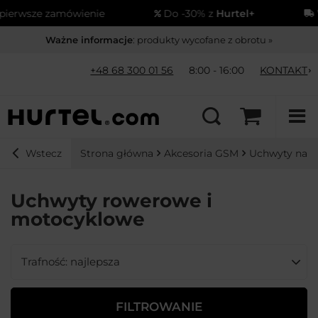
sze zamówienie
Do -30% z
Hurtel+
Wysył
Ważne informacje
: produkty wycofane z obrotu »
+48 68 300 01 56
8:00 - 16:00
KONTAKT
Strona główna
Akcesoria GSM
Uchwyty na te
Wstecz
Uchwyty rowerowe i
motocyklowe
Zmień sortowanie
Trafność: najlepsza
FILTROWANIE