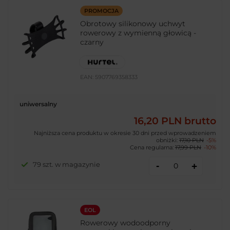
PROMOCJA
Obrotowy silikonowy uchwyt
rowerowy z wymienną głowicą -
czarny
EAN:
5907769358333
uniwersalny
16,20 PLN
brutto
Najniższa cena produktu w okresie 30 dni przed wprowadzeniem
obniżki:
17,10 PLN
-5%
Cena regularna:
17,99 PLN
-10%
-
79 szt. w magazynie
+
EOL
Rowerowy wodoodporny