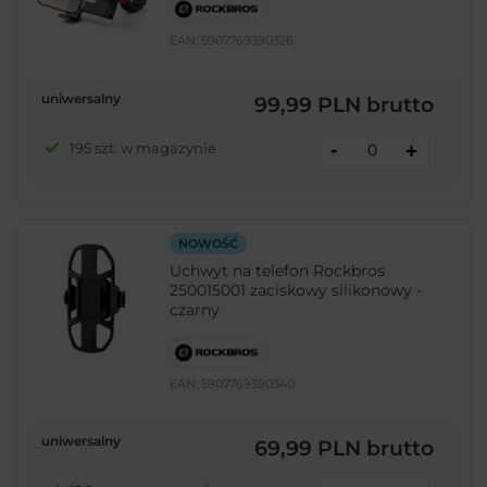
EAN:
5907769390326
uniwersalny
99,99 PLN
brutto
-
195 szt. w magazynie
+
NOWOŚĆ
Uchwyt na telefon Rockbros
250015001 zaciskowy silikonowy -
czarny
EAN:
5907769390340
uniwersalny
69,99 PLN
brutto