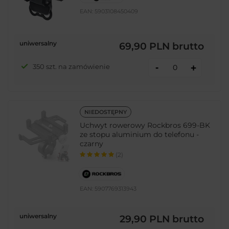
EAN:
5903108450409
uniwersalny
69,90 PLN
brutto
-
350 szt. na zamówienie
+
NIEDOSTĘPNY
Uchwyt rowerowy Rockbros 699-BK
ze stopu aluminium do telefonu -
czarny
(2)
EAN:
5907769313943
uniwersalny
29,90 PLN
brutto