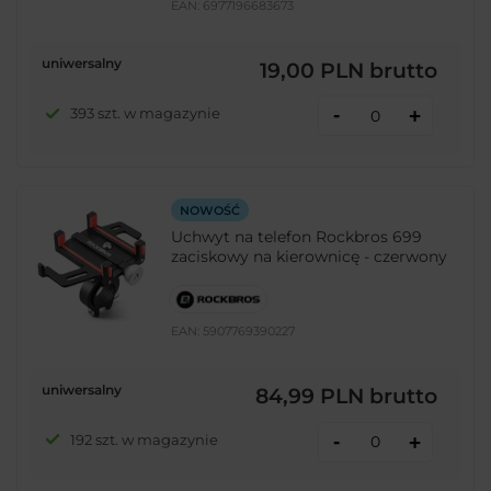
EAN:
6977196683673
uniwersalny
19,00 PLN
brutto
-
393 szt. w magazynie
+
NOWOŚĆ
Uchwyt na telefon Rockbros 699
zaciskowy na kierownicę - czerwony
EAN:
5907769390227
uniwersalny
84,99 PLN
brutto
-
192 szt. w magazynie
+