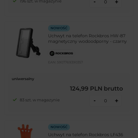
-
196 szt. w magazynie
+
NOWOŚĆ
Uchwyt na telefon Rockbros HW-87
magnetyczny wodoodporny - czarny
EAN:
5907769390357
uniwersalny
124,99 PLN
brutto
-
83 szt. w magazynie
+
NOWOŚĆ
Uchwyt na telefon Rockbros LF436