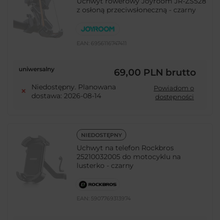
Uchwyt rowerowy Joyroom JR-ZS528
z osłoną przeciwsłoneczną - czarny
EAN:
6956116747411
uniwersalny
69,00 PLN
brutto
Niedostępny. Planowana
Powiadom o
dostawa: 2026-08-14
dostępności
NIEDOSTĘPNY
Uchwyt na telefon Rockbros
25210032005 do motocyklu na
lusterko - czarny
EAN:
5907769313974