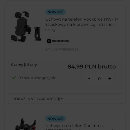
NOWOŚĆ
Uchwyt na telefon Rockbros HW-117
zaciskowy na kierownicę - czarno-
szary
EAN:
5907769390289
Czarny || Szary
84,99 PLN
brutto
-
87 szt. w magazynie
+
POKAŻ INNE WARIANTY
(
1
)
NOWOŚĆ
Uchwyt na telefon Rockbros