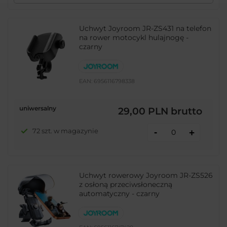
Uchwyt Joyroom JR-ZS431 na telefon
na rower motocykl hulajnogę -
czarny
EAN:
6956116798338
uniwersalny
29,00 PLN
brutto
-
72 szt. w magazynie
+
Uchwyt rowerowy Joyroom JR-ZS526
z osłoną przeciwsłoneczną
automatyczny - czarny