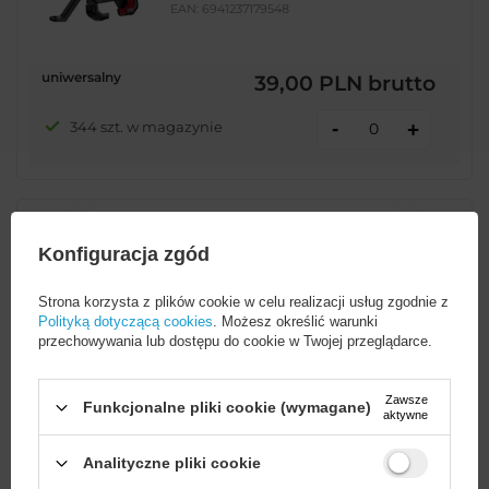
EAN:
6941237179548
uniwersalny
39,00 PLN
brutto
-
344 szt. w magazynie
+
Uchwyt na telefon Rockbros
25210032001 do roweru na kierownicę
Konfiguracja zgód
- czarny
Strona korzysta z plików cookie w celu realizacji usług zgodnie z
Polityką dotyczącą cookies
. Możesz określić warunki
EAN:
5907769313967
przechowywania lub dostępu do cookie w Twojej przeglądarce.
29,90 PLN
brutto
Zawsze
Kierownica
Funkcjonalne pliki cookie (wymagane)
aktywne
Analityczne pliki cookie
-
672 szt. w magazynie
+