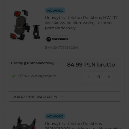
NOWOŚĆ
Uchwyt na telefon Rockbros HW-117
zaciskowy na kierownicę - czarno-
pomarańczowy
EAN:
5907769390296
Czarny || Pomarańczowy
84,99 PLN
brutto
-
97 szt. w magazynie
+
POKAŻ INNE WARIANTY
(
1
)
NOWOŚĆ
Uchwyt na telefon Rockbros
25210039001 zaciskowy na kierownicę