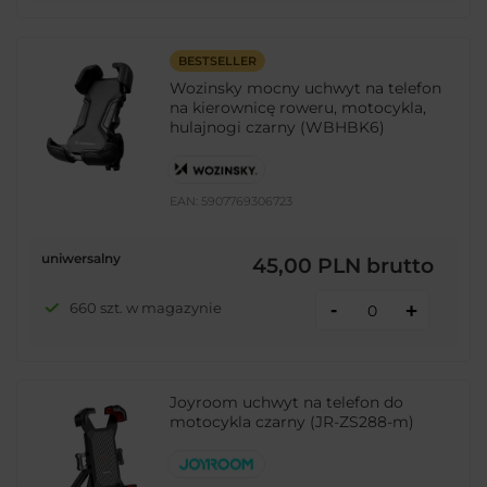
BESTSELLER
Wozinsky mocny uchwyt na telefon
na kierownicę roweru, motocykla,
hulajnogi czarny (WBHBK6)
EAN:
5907769306723
uniwersalny
45,00 PLN
brutto
-
660 szt. w magazynie
+
Joyroom uchwyt na telefon do
motocykla czarny (JR-ZS288-m)