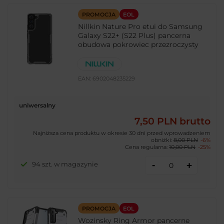
PROMOCJA
EOL
Nillkin Nature Pro etui do Samsung
Galaxy S22+ (S22 Plus) pancerna
obudowa pokrowiec przezroczysty
EAN:
6902048235229
uniwersalny
7,50 PLN
brutto
Najniższa cena produktu w okresie 30 dni przed wprowadzeniem
obniżki:
8,00 PLN
-6%
Cena regularna:
10,00 PLN
-25%
-
94 szt. w magazynie
+
PROMOCJA
EOL
Wozinsky Ring Armor pancerne