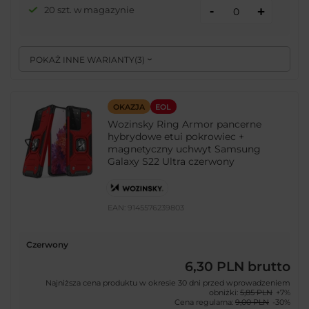
-
20 szt. w magazynie
+
POKAŻ INNE WARIANTY
(
3
)
OKAZJA
EOL
Wozinsky Ring Armor pancerne
hybrydowe etui pokrowiec +
magnetyczny uchwyt Samsung
Galaxy S22 Ultra czerwony
EAN:
9145576239803
Czerwony
6,30 PLN
brutto
Najniższa cena produktu w okresie 30 dni przed wprowadzeniem
obniżki:
5,85 PLN
+7%
Cena regularna:
9,00 PLN
-30%