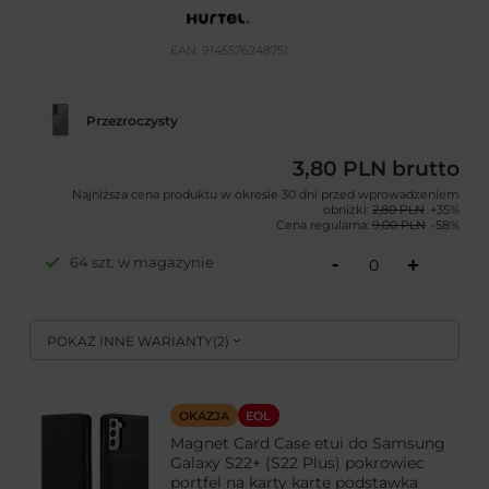
EAN:
9145576248751
Przezroczysty
3,80 PLN
brutto
Najniższa cena produktu w okresie 30 dni przed wprowadzeniem
obniżki:
2,80 PLN
+35%
Cena regularna:
9,00 PLN
-58%
-
64 szt. w magazynie
+
POKAŻ INNE WARIANTY
(
2
)
OKAZJA
EOL
Magnet Card Case etui do Samsung
Galaxy S22+ (S22 Plus) pokrowiec
portfel na karty kartę podstawka