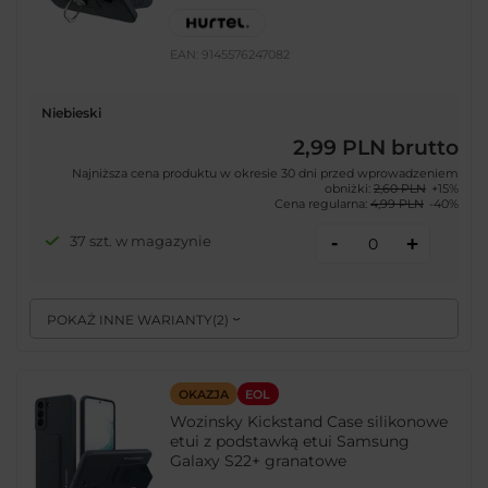
EAN:
9145576247082
Niebieski
2,99 PLN
brutto
Najniższa cena produktu w okresie 30 dni przed wprowadzeniem
obniżki:
2,60 PLN
+15%
Cena regularna:
4,99 PLN
-40%
-
37 szt. w magazynie
+
POKAŻ INNE WARIANTY
(
2
)
OKAZJA
EOL
Wozinsky Kickstand Case silikonowe
etui z podstawką etui Samsung
Galaxy S22+ granatowe