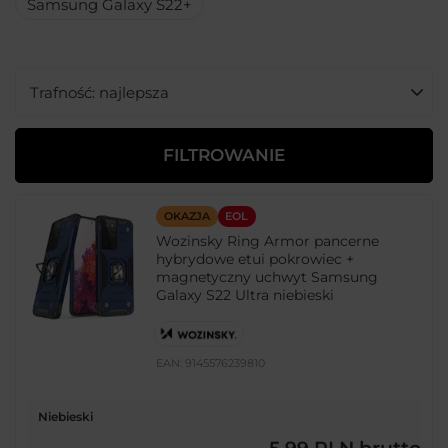
Samsung Galaxy S22+
Zmień sortowanie
Trafność: najlepsza
FILTROWANIE
OKAZJA
EOL
Wozinsky Ring Armor pancerne
hybrydowe etui pokrowiec +
magnetyczny uchwyt Samsung
Galaxy S22 Ultra niebieski
EAN:
9145576239810
Niebieski