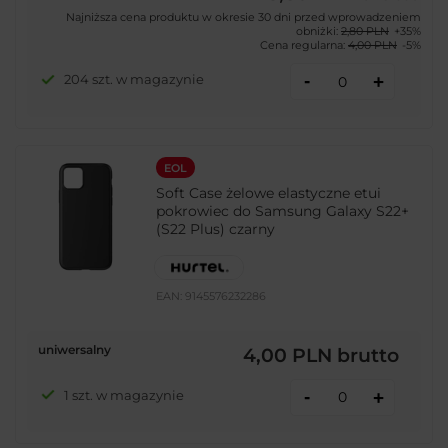
Najniższa cena produktu w okresie 30 dni przed wprowadzeniem
obniżki:
2,80 PLN
+35%
Cena regularna:
4,00 PLN
-5%
-
204 szt. w magazynie
+
EOL
Soft Case żelowe elastyczne etui
pokrowiec do Samsung Galaxy S22+
(S22 Plus) czarny
EAN:
9145576232286
uniwersalny
4,00 PLN
brutto
-
1 szt. w magazynie
+