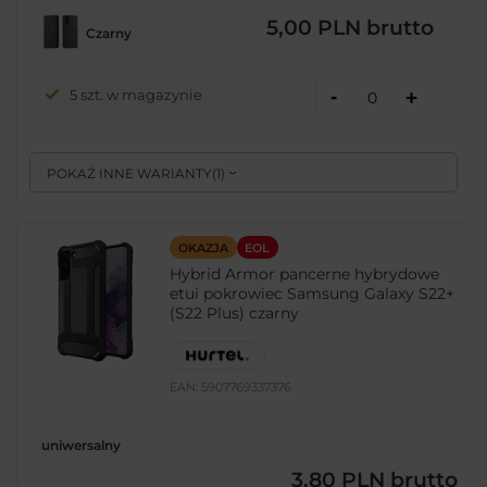
5,00 PLN
brutto
Czarny
-
5 szt. w magazynie
+
POKAŻ INNE WARIANTY
(
1
)
OKAZJA
EOL
Hybrid Armor pancerne hybrydowe
etui pokrowiec Samsung Galaxy S22+
(S22 Plus) czarny
EAN:
5907769337376
uniwersalny
3,80 PLN
brutto