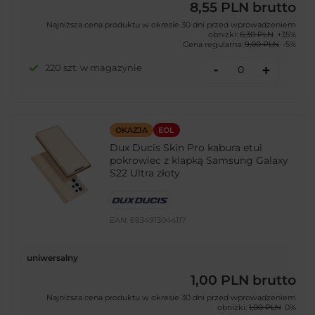
8,55 PLN
brutto
Najniższa cena produktu w okresie 30 dni przed wprowadzeniem
obniżki:
6,30 PLN
+35%
Cena regularna:
9,00 PLN
-5%
-
220 szt. w magazynie
+
OKAZJA
EOL
Dux Ducis Skin Pro kabura etui
pokrowiec z klapką Samsung Galaxy
S22 Ultra złoty
EAN:
6934913044117
uniwersalny
1,00 PLN
brutto
Najniższa cena produktu w okresie 30 dni przed wprowadzeniem
obniżki:
1,00 PLN
0%