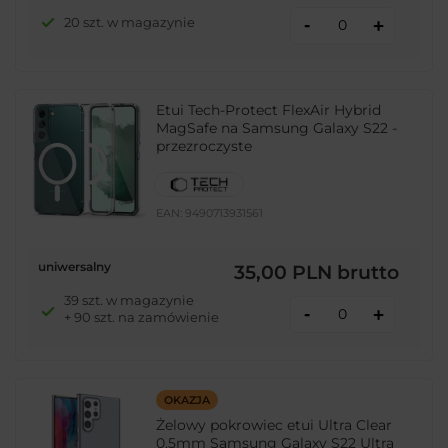
-
20 szt. w magazynie
+
Etui Tech-Protect FlexAir Hybrid
MagSafe na Samsung Galaxy S22 -
przezroczyste
EAN:
9490713931561
uniwersalny
35,00 PLN
brutto
39 szt. w magazynie
-
+
+ 90 szt. na zamówienie
OKAZJA
Żelowy pokrowiec etui Ultra Clear
0.5mm Samsung Galaxy S22 Ultra