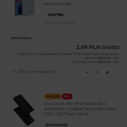
przezroczysty
EAN:
5907769337239
uniwersalny
2,99 PLN
brutto
Najniższa cena produktu w okresie 30 dni przed wprowadzeniem
obniżki:
2,60 PLN
+15%
Cena regularna:
9,00 PLN
-67%
-
250 szt. w magazynie
+
OKAZJA
EOL
Dux Ducis Skin Pro kabura etui
pokrowiec z klapką Samsung Galaxy
S22+ (S22 Plus) czarny