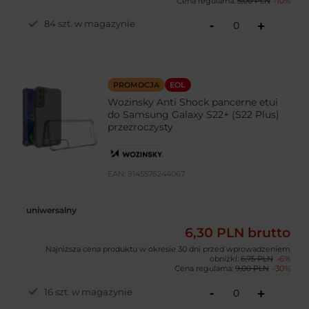
Cena regularna:
5,00 PLN
-10%
-
84 szt. w magazynie
+
PROMOCJA
EOL
Wozinsky Anti Shock pancerne etui
do Samsung Galaxy S22+ (S22 Plus)
przezroczysty
EAN:
9145576244067
uniwersalny
6,30 PLN
brutto
Najniższa cena produktu w okresie 30 dni przed wprowadzeniem
obniżki:
6,75 PLN
-6%
Cena regularna:
9,00 PLN
-30%
-
16 szt. w magazynie
+