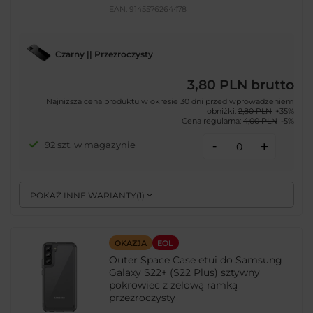
EAN:
9145576264478
Czarny || Przezroczysty
3,80 PLN
brutto
Najniższa cena produktu w okresie 30 dni przed wprowadzeniem
obniżki:
2,80 PLN
+35%
Cena regularna:
4,00 PLN
-5%
-
92 szt. w magazynie
+
POKAŻ INNE WARIANTY
(
1
)
OKAZJA
EOL
Outer Space Case etui do Samsung
Galaxy S22+ (S22 Plus) sztywny
pokrowiec z żelową ramką
przezroczysty