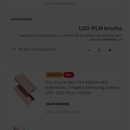
EAN:
6934913043523
uniwersalny
1,00 PLN
brutto
Najniższa cena produktu w okresie 30 dni przed wprowadzeniem
obniżki:
1,00 PLN
0%
-
85 szt. w magazynie
+
OKAZJA
EOL
Dux Ducis Skin Pro kabura etui
pokrowiec z klapką Samsung Galaxy
S22+ (S22 Plus) różowy
EAN:
6934913044063