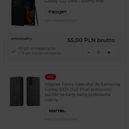
Galaxy S22 Ultra - czarny mat
EAN:
8809811855500
uniwersalny
55,00 PLN
brutto
10 szt. w magazynie
-
+
+ 11 szt. na zamówienie
EOL
Magnet Fancy Case etui do Samsung
Galaxy S22+ (S22 Plus) pokrowiec
portfel na karty kartę podstawka
czarny
EAN:
9145576249949