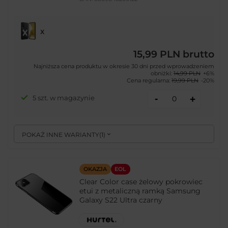
X
15,99 PLN
brutto
Najniższa cena produktu w okresie 30 dni przed wprowadzeniem
obniżki:
14,99 PLN
+6%
Cena regularna:
19,99 PLN
-20%
-
5 szt. w magazynie
+
POKAŻ INNE WARIANTY
(
1
)
OKAZJA
EOL
Clear Color case żelowy pokrowiec
etui z metaliczną ramką Samsung
Galaxy S22 Ultra czarny