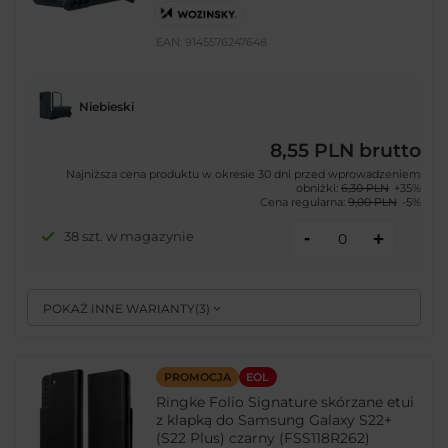
EAN:
9145576247648
Niebieski
8,55 PLN
brutto
Najniższa cena produktu w okresie 30 dni przed wprowadzeniem
obniżki:
6,30 PLN
+35%
Cena regularna:
9,00 PLN
-5%
-
38 szt. w magazynie
+
POKAŻ INNE WARIANTY
(
3
)
PROMOCJA
EOL
Ringke Folio Signature skórzane etui
z klapką do Samsung Galaxy S22+
(S22 Plus) czarny (FSS118R262)