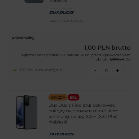
niebieski
EAN:
6934913043646
uniwersalny
1,00 PLN
brutto
Najniższa cena produktu w okresie 30 dni przed wprowadzeniem
obniżki:
1,00 PLN
0%
-
102 szt. w magazynie
+
OKAZJA
EOL
Dux Ducis Fino etui pokrowiec
pokryty nylonowym materiałem
Samsung Galaxy S22+ (S22 Plus)
niebieski