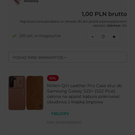
Różowy
1,00 PLN
brutto
Najniższa cena produktu w okresie 30 dni przed wprowadzeniem
obniżki:
1,00 PLN
0%
-
220 szt. w magazynie
+
POKAŻ INNE WARIANTY
(
3
)
EOL
Nillkin Qin Leather Pro Case etui do
Samsung Galaxy S22+ (S22 Plus)
osłona na aparat kabura pokrowiec
obudowa z klapką brązowy
EAN:
6902048235540