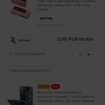
Clear View Case futerał etui z klapką
Samsung Galaxy S22+ (S22 Plus)
różowy
EAN:
9145576240908
5,00 PLN
brutto
Różowy
-
19 szt. w magazynie
+
POKAŻ INNE WARIANTY
(
2
)
OKAZJA
EOL
Ring Case silikonowe etui z
uchwytem na palec i podstawką do
Samsung Galaxy S22 Ultra niebieski