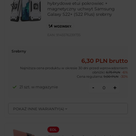
hybrydowe etui pokrowiec +
magnetyczny uchwyt Samsung
Galaxy S22+ (S22 Plus) srebrny
EAN:
9145576239735
Srebrny
6,30 PLN
brutto
Najniższa cena produktu w okresie 30 dni przed wprowadzeniem
obniżki:
6,75 PLN
-6%
Cena regularna:
9,00 PLN
-30%
-
21 szt. w magazynie
+
POKAŻ INNE WARIANTY
(
4
)
EOL