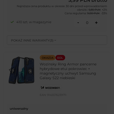
5,99 PLN
brutto
Najniższa cena produktu w okresie 30 dni przed wprowadzeniem
obniżki:
5,85 PLN
+2%
Cena regularna:
9,00 PLN
-33%
-
410 szt. w magazynie
+
POKAŻ INNE WARIANTY
(
3
)
OKAZJA
EOL
Wozinsky Ring Armor pancerne
hybrydowe etui pokrowiec +
magnetyczny uchwyt Samsung
Galaxy S22 niebieski
EAN:
9145576239711
uniwersalny