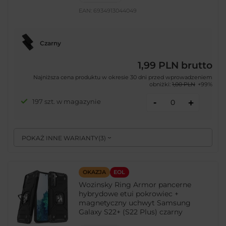
EAN:
6934913044049
Czarny
1,99 PLN
brutto
Najniższa cena produktu w okresie 30 dni przed wprowadzeniem
obniżki:
1,00 PLN
+99%
-
197 szt. w magazynie
+
POKAŻ INNE WARIANTY
(
3
)
OKAZJA
EOL
Wozinsky Ring Armor pancerne
hybrydowe etui pokrowiec +
magnetyczny uchwyt Samsung
Galaxy S22+ (S22 Plus) czarny