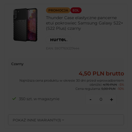
PROMOCJA
EOL
Thunder Case elastyczne pancerne
etui pokrowiec Samsung Galaxy S22+
(S22 Plus) czarny
EAN:
5907769337444
Czarny
4,50 PLN
brutto
Najniższa cena produktu w okresie 30 dni przed wprowadzeniem
obniżki:
4,76 PLN
-5%
Cena regularna:
5,00 PLN
-10%
-
350 szt. w magazynie
+
POKAŻ INNE WARIANTY
(
1
)