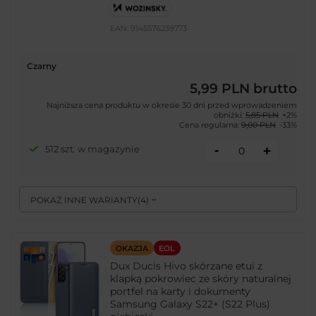
EAN:
9145576239773
Czarny
5,99 PLN
brutto
Najniższa cena produktu w okresie 30 dni przed wprowadzeniem
obniżki:
5,85 PLN
+2%
Cena regularna:
9,00 PLN
-33%
-
512 szt. w magazynie
+
POKAŻ INNE WARIANTY
(
4
)
OKAZJA
EOL
Dux Ducis Hivo skórzane etui z
klapką pokrowiec ze skóry naturalnej
portfel na karty i dokumenty
Samsung Galaxy S22+ (S22 Plus)