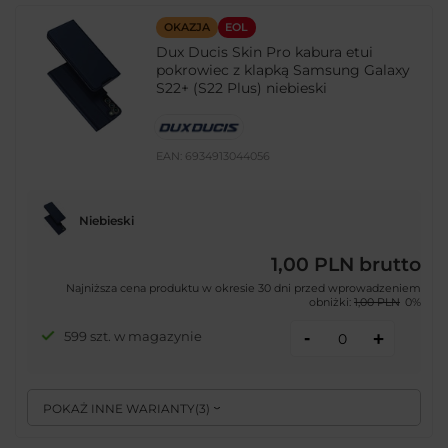
OKAZJA
EOL
Dux Ducis Skin Pro kabura etui
pokrowiec z klapką Samsung Galaxy
S22+ (S22 Plus) niebieski
EAN:
6934913044056
Niebieski
1,00 PLN
brutto
Najniższa cena produktu w okresie 30 dni przed wprowadzeniem
obniżki:
1,00 PLN
0%
-
599 szt. w magazynie
+
POKAŻ INNE WARIANTY
(
3
)