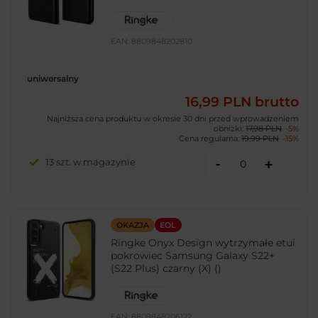
EAN:
8809848202810
uniwersalny
16,99 PLN
brutto
Najniższa cena produktu w okresie 30 dni przed wprowadzeniem
obniżki:
17,98 PLN
-5%
Cena regularna:
19,99 PLN
-15%
-
13 szt. w magazynie
+
OKAZJA
EOL
Ringke Onyx Design wytrzymałe etui
pokrowiec Samsung Galaxy S22+
(S22 Plus) czarny (X) ()
EAN:
8809848206122