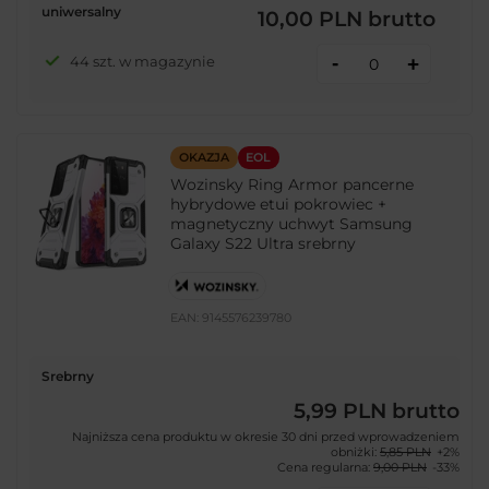
uniwersalny
10,00 PLN
brutto
-
44 szt. w magazynie
+
OKAZJA
EOL
Wozinsky Ring Armor pancerne
hybrydowe etui pokrowiec +
magnetyczny uchwyt Samsung
Galaxy S22 Ultra srebrny
EAN:
9145576239780
Srebrny
5,99 PLN
brutto
Najniższa cena produktu w okresie 30 dni przed wprowadzeniem
obniżki:
5,85 PLN
+2%
Cena regularna:
9,00 PLN
-33%