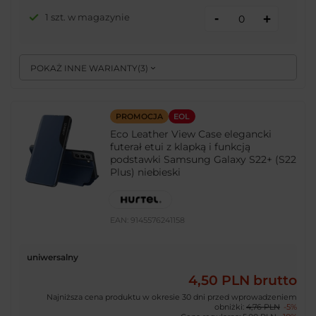
-
1 szt. w magazynie
+
POKAŻ INNE WARIANTY
(
3
)
PROMOCJA
EOL
Eco Leather View Case elegancki
futerał etui z klapką i funkcją
podstawki Samsung Galaxy S22+ (S22
Plus) niebieski
EAN:
9145576241158
uniwersalny
4,50 PLN
brutto
Najniższa cena produktu w okresie 30 dni przed wprowadzeniem
obniżki:
4,76 PLN
-5%