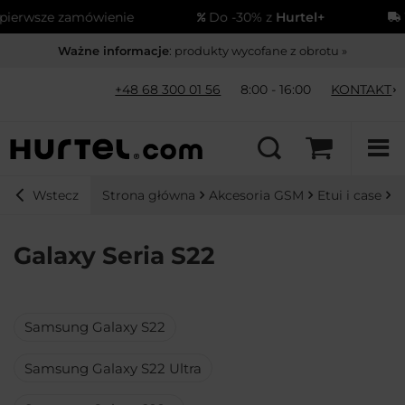
ze zamówienie
Do -30% z
Hurtel+
Wysył
Ważne informacje
: produkty wycofane z obrotu »
+48 68 300 01 56
8:00 - 16:00
KONTAKT
Strona główna
Akcesoria GSM
Etui i case
G
Wstecz
Galaxy Seria S22
Samsung Galaxy S22
Samsung Galaxy S22 Ultra