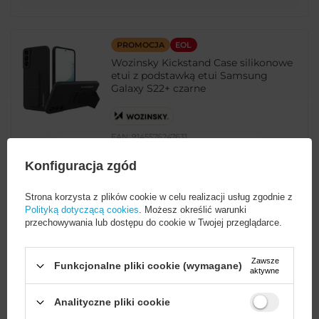
PROMOCJA
EOL
Wozinsky Kickstand Case silikonowe
etui z podstawką etui Samsung
Galaxy S22+ czarne
EAN:
9145576247631
Konfiguracja zgód
Czarny
Strona korzysta z plików cookie w celu realizacji usług zgodnie z
Polityką dotyczącą cookies
. Możesz określić warunki
8,11 PLN
brutto
przechowywania lub dostępu do cookie w Twojej przeglądarce.
Najniższa cena produktu w okresie 30 dni przed wprowadzeniem
obniżki:
8,55 PLN
-5%
Cena regularna:
9,00 PLN
-10%
Zawsze
Funkcjonalne pliki cookie (wymagane)
aktywne
-
76 szt. w magazynie
+
Analityczne pliki cookie