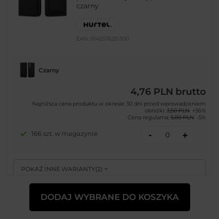
czarny
EAN:
9145576251300
Czarny
4,76 PLN
brutto
Najniższa cena produktu w okresie 30 dni przed wprowadzeniem
obniżki:
3,50 PLN
+36%
Cena regularna:
5,00 PLN
-5%
-
166 szt. w magazynie
+
POKAŻ INNE WARIANTY
(
2
)
DODAJ WYBRANE DO KOSZYKA
PROMOCJA
EOL
Magnet Fancy Case etui do Samsung