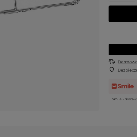
Darmowa 
Bezpiecz
Smile - dosta