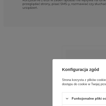
przeglądać strony, pisać SMS-y, rozmawiać czy słuch
urządzeń.
Konfiguracja zgód
Strona korzysta z plików cookie
Podmiot odpowiedzialn
dostępu do cookie w Twojej prz
Funkcjonalne pliki 