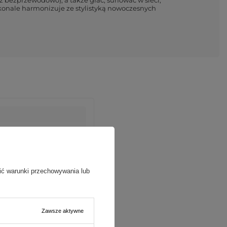
skonale harmonizuje ze stylistyką nowoczesnych
ić warunki przechowywania lub
Zawsze aktywne