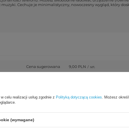
ać muzyki. Cechuje je minimalistyczny, nowoczesny wygląd, który do
Cena sugerowana
9,00 PLN
/
szt.
Marka
Wozinsky
 w celu realizacji usług zgodnie z
Polityką dotyczącą cookies
. Możesz określ
y za ten produkt na terenie UE
Hurtel Sp. z o.o.
Więcej
eglądarce.
Symbol
5907769319532
cookie (wymagane)