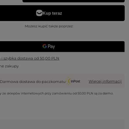
Możesz kupić także poprzez:
i szybka dostawa
od
50,00 PLN
ne zakupy
Więcej informacji
Darmowa dostawa do paczkomatu
wy ze sklepów internetowych przy zamówieniu od
50,00 PLN
są za darmo.