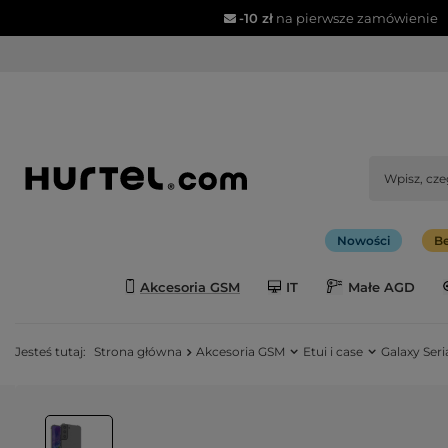
-10 zł
na pierwsze zamówienie
Nowości
Be
Akcesoria GSM
IT
Małe AGD
Jesteś tutaj:
Strona główna
Akcesoria GSM
Etui i case
Galaxy Seri