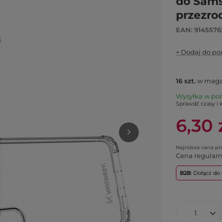
do Sams
przezro
EAN: 914557
+ Dodaj do p
16
szt.
w maga
Wysyłka
w po
Sprawdź czasy i 
6,30 
Najniższa cena p
Cena regular
B2B
: Dołącz d