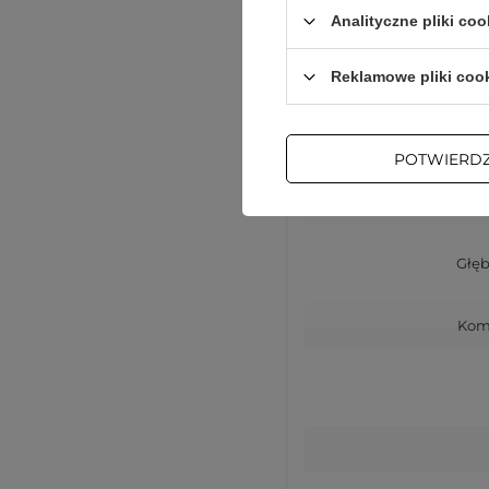
Analityczne pliki coo
Reklamowe pliki coo
Wys
POTWIERD
Sze
Głęb
Komp