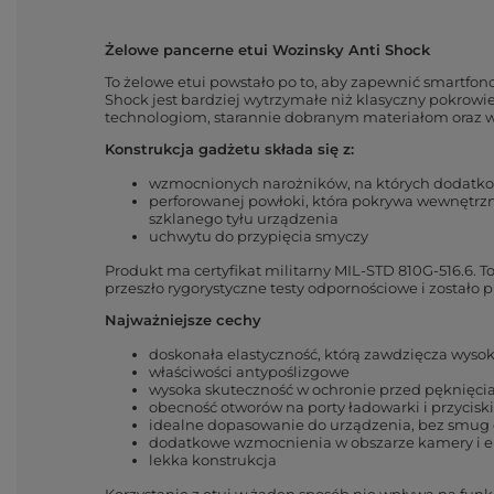
Żelowe pancerne etui Wozinsky Anti Shock
To żelowe etui powstało po to, aby zapewnić smartf
Shock jest bardziej wytrzymałe niż klasyczny pokrowi
technologiom, starannie dobranym materiałom oraz
Konstrukcja gadżetu składa się z:
wzmocnionych narożników, na których dodatkow
perforowanej powłoki, która pokrywa wewnętrzną
szklanego tyłu urządzenia
uchwytu do przypięcia smyczy
Produkt ma certyfikat militarny MIL-STD 810G-516.6. T
przeszło rygorystyczne testy odpornościowe i zosta
Najważniejsze cechy
doskonała elastyczność, którą zawdzięcza wysok
właściwości antypoślizgowe
wysoka skuteczność w ochronie przed pęknięci
obecność otworów na porty ładowarki i przyciski
idealne dopasowanie do urządzenia, bez smug
dodatkowe wzmocnienia w obszarze kamery i 
lekka konstrukcja
Korzystanie z etui w żaden sposób nie wpływa na funk