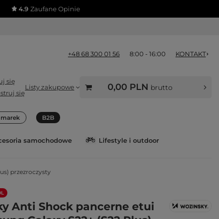
4.9
Zaufane Opinie
+48 68 300 01 56
8:00 - 16:00
KONTAKT
j się
0,00 PLN
Listy zakupowe
brutto
struj się
a marek
B2B
cesoria samochodowe
Lifestyle i outdoor
us) przezroczysty
OL
y Anti Shock pancerne etui