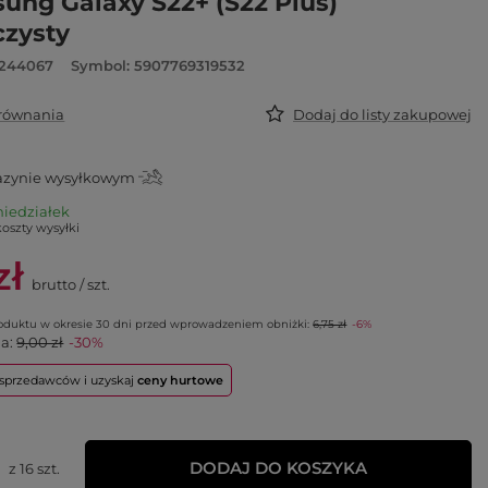
ung Galaxy S22+ (S22 Plus)
czysty
6244067
Symbol: 5907769319532
orównania
Dodaj do listy zakupowej
zynie wysyłkowym
niedziałek
koszty wysyłki
zł
brutto
/
szt.
roduktu w okresie 30 dni przed wprowadzeniem obniżki:
6,75 zł
-6%
na:
9,00 zł
-30%
o sprzedawców i uzyskaj
ceny hurtowe
DODAJ DO KOSZYKA
z
16
szt.