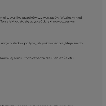
nymi w wyniku upadków czy wstrząsów. Wozinsky Anti
 Ten efekt udało się uzyskać dzięki nowoczesnym
 innych śladów po tym, jak pokrowiec przykleja się do
ańskiej armii. Co to oznacza dla Ciebie? Że etui
 bezprzewodowo), a także grać, surfować w sieci,