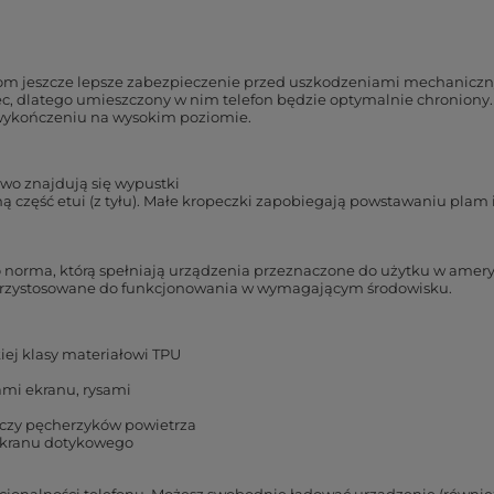
onom jeszcze lepsze zabezpieczenie przed uszkodzeniami mechanicz
ec, dlatego umieszczony w nim telefon będzie optymalnie chroniony.
 wykończeniu na wysokim poziomie.
o znajdują się wypustki
 część etui (z tyłu). Małe kropeczki zapobiegają powstawaniu plam i
o norma, którą spełniają urządzenia przeznaczone do użytku w ameryk
ło przystosowane do funkcjonowania w wymagającym środowisku.
iej klasy materiałowi TPU
ami ekranu, rysami
 czy pęcherzyków powietrza
ekranu dotykowego
cjonalności telefonu. Możesz swobodnie ładować urządzenie (również