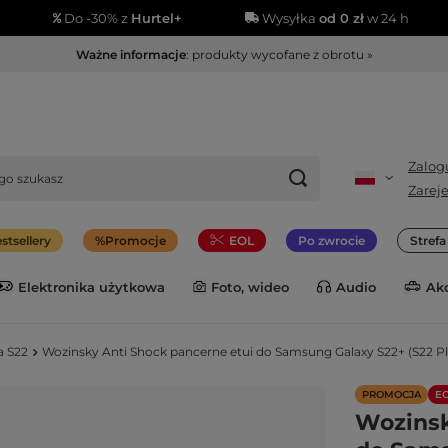
Do -30% z
Hurtel+
Wysyłka
od 0 zł
w 24 h
Ważne informacje
: produkty wycofane z obrotu »
Zalogu
Zareje
stsellery
Promocje
EOL
Po zwrocie
Stref
Elektronika użytkowa
Foto, wideo
Audio
Ak
a S22
Wozinsky Anti Shock pancerne etui do Samsung Galaxy S22+ (S22 Pl
PROMOCJA
E
Wozinsk