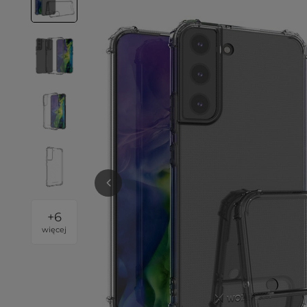
+
6
więcej