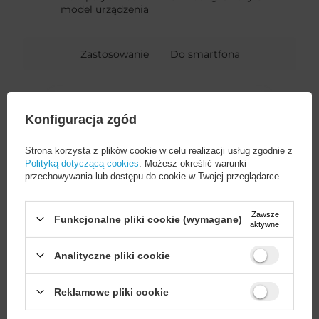
model urządzenia
Zastosowanie
Do smartfona
Opakowanie
Folia
Konfiguracja zgód
Kompatybilność -
Samsung
Strona korzysta z plików cookie w celu realizacji usług zgodnie z
producent urządzenia
Polityką dotyczącą cookies
. Możesz określić warunki
przechowywania lub dostępu do cookie w Twojej przeglądarce.
Głębokość opakowania
1
towaru w cm
Zawsze
Funkcjonalne pliki cookie (wymagane)
aktywne
Analityczne pliki cookie
Wysokość opakowania
16,5
towaru w cm
Wystarczy
założyć konto
i zrobić
Reklamowe pliki cookie
zakupy za
min. 50 zł
, aby
odblokować zniżki na kolejne
Szerokość opakowania
8
Więcej