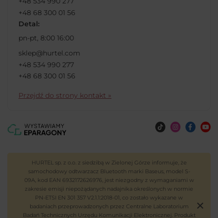
+48 534 990 277
+48 68 300 01 56
Detal:
pn-pt, 8:00 16:00
sklep@hurtel.com
+48 534 990 277
+48 68 300 01 56
Przejdź do strony kontakt »
HURTEL sp. z o.o. z siedzibą w Zielonej Górze informuje, że
samochodowy odtwarzacz Bluetooth marki Baseus, model S-
09A, kod EAN 6932172626976, jest niezgodny z wymaganiami w
zakresie emisji niepożądanych nadajnika określonych w normie
PN-ETSI EN 301 357 V2.1.1:2018-01, co zostało wykazane w
badaniach przeprowadzonych przez Centralne Laboratorium
Badań Technicznych Urzędu Komunikacji Elektronicznej. Produkt