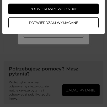
zamówienia
towaru w cm
POTWIERDZAM WSZYSTKIE
ZAŁÓŻ KONTO
Cechy dodatkowe
Z podstawką
POTWIERDZAM WYMAGANE
Z uchwytem na palec
WIĘCEJ INFO
Kolor
Czarny
Potrzebujesz pomocy? Masz
pytania?
Zadaj pytanie a my
odpowiemy niezwłocznie,
ZADAJ PYTANIE
najciekawsze pytania i
odpowiedzi publikując dla
innych.