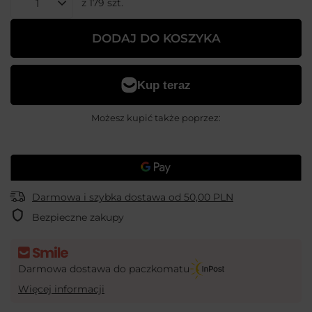
z
179
szt.
DODAJ DO KOSZYKA
Możesz kupić także poprzez:
Darmowa i szybka dostawa
od
50,00 PLN
Bezpieczne zakupy
Darmowa dostawa do paczkomatu
Więcej informacji