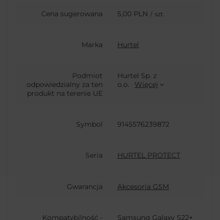
Cena sugerowana
5,00 PLN
/
szt.
Marka
Hurtel
Podmiot
Hurtel Sp. z
odpowiedzialny za ten
o.o.
Więcej
produkt na terenie UE
Symbol
9145576239872
Seria
HURTEL PROTECT
Gwarancja
Akcesoria GSM
Kompatybilność -
Samsung Galaxy S22+