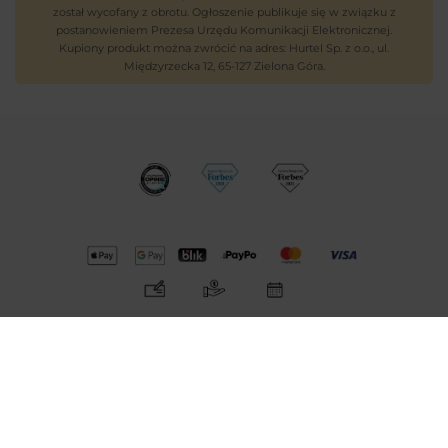
został wycofany z obrotu. Ogłoszenie publikuje się w związku z
postanowieniem Prezesa Urzędu Komunikacji Elektronicznej.
Kupiony produkt można zwrócić na adres: Hurtel Sp. z o.o., ul.
Międzyrzecka 12, 65-127 Zielona Góra.