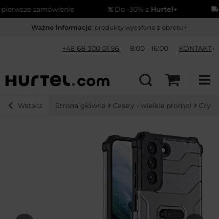
erwsze zamówienie
Do -30% z
Hurtel+
Wy
Ważne informacje
: produkty wycofane z obrotu »
+48 68 300 01 56
8:00 - 16:00
KONTAKT
Strona główna
Case'y - wielkie promo!
Cryst
Wstecz