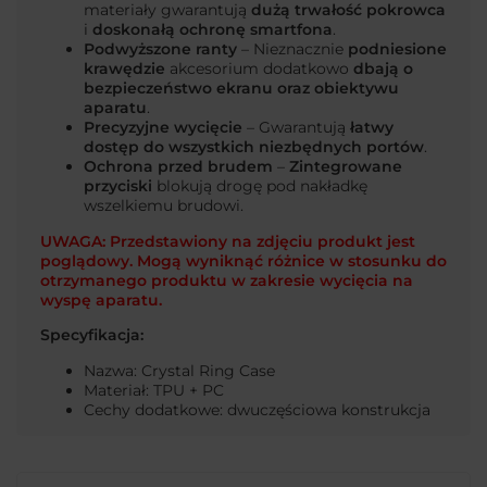
materiały gwarantują
dużą trwałość pokrowca
i
doskonałą ochronę smartfona
.
Podwyższone ranty
– Nieznacznie
podniesione
krawędzie
akcesorium dodatkowo
dbają o
bezpieczeństwo ekranu oraz obiektywu
aparatu
.
Precyzyjne wycięcie
– Gwarantują
łatwy
dostęp do wszystkich niezbędnych portów
.
Ochrona przed brudem
–
Zintegrowane
przyciski
blokują drogę pod nakładkę
wszelkiemu brudowi.
UWAGA: Przedstawiony na zdjęciu produkt jest
poglądowy. Mogą wyniknąć różnice w stosunku do
otrzymanego produktu w zakresie wycięcia na
wyspę aparatu.
Specyfikacja:
Nazwa: Crystal Ring Case
Materiał: TPU + PC
Cechy dodatkowe: dwuczęściowa konstrukcja