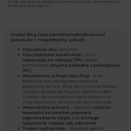
Smile - dostawy ze sklepów internetowych przy zamówieniu od
50,00 PLN
są za darmo.
Crystal Ring Case pancerne hybrydowe etui
pokrowiec + magnetyczny uchwyt
Hybrydowe etui
ochronne
Dwuczęściowa konstrukcja
– Etui z
odpornego na wstrząsy TPU
zostało
wzmocnione
sztywną nakładką z poliwęglanu
(PC)
.
Wbydowany uchwyt typu Ring
- w tył
pokrowca jest wbudowany niezwykle
praktyczny uchwyt, Ring, który można założyć
na palcu by pewniej trzymac telefon w dłoni.
Pozwala też na przymocowanie telefonu do
magnetycznego uchwytu samochodowego
Wewnętrzna ochrona
– Specjalna
wzorzec
wewnątrz akcesorium poprawia
odprowadzanie ciepła
oraz
pomaga
optymalnie rozłożyć siłę uderzenia
.
Trwałe i wytrzymałe
– Wysokiej jakości