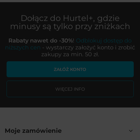
Dołącz do
Hurtel+
, gdzie
minusy są tylko przy zniżkach
Rabaty nawet do -30%
!
Odblokuj dostęp do
niższych cen
- wystarczy założyć konto i zrobić
zakupy za min. 50 zł.
ZAŁÓŻ KONTO
WIĘCEJ INFO
Moje zamówienie