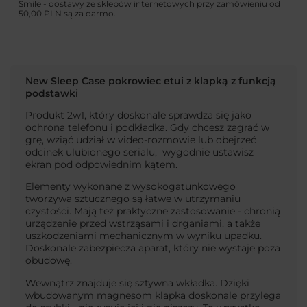
Smile - dostawy ze sklepów internetowych przy zamówieniu od
50,00 PLN
są za darmo.
New Sleep Case pokrowiec etui z klapką z funkcją
podstawki
Produkt 2w1, który doskonale sprawdza się jako
ochrona telefonu i podkładka. Gdy chcesz zagrać w
grę, wziąć udział w video-rozmowie lub obejrzeć
odcinek ulubionego serialu, wygodnie ustawisz
ekran pod odpowiednim kątem.
Elementy wykonane z wysokogatunkowego
tworzywa sztucznego są łatwe w utrzymaniu
czystości. Mają też praktyczne zastosowanie - chronią
urządzenie przed wstrząsami i drganiami, a także
uszkodzeniami mechanicznym w wyniku upadku.
Doskonale zabezpiecza aparat, który nie wystaje poza
obudowę.
Wewnątrz znajduje się sztywna wkładka. Dzięki
wbudowanym magnesom klapka doskonale przylega