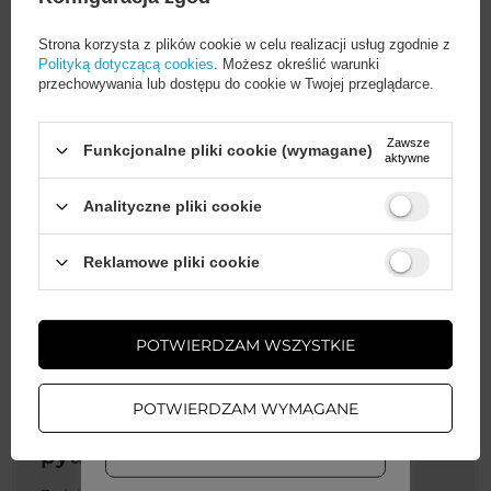
Opakowanie
Folia
Strona korzysta z plików cookie w celu realizacji usług zgodnie z
Polityką dotyczącą cookies
. Możesz określić warunki
przechowywania lub dostępu do cookie w Twojej przeglądarce.
Kompatybilność -
Samsung
producent urządzenia
Zawsze
Funkcjonalne pliki cookie (wymagane)
aktywne
Kolor
Niebieski
Analityczne pliki cookie
Wystarczy
założyć konto
i zrobić
Reklamowe pliki cookie
Cechy dodatkowe
Z klapką
zakupy za
min. 50 zł
, aby
odblokować zniżki na kolejne
Z podstawką
zamówienia
POTWIERDZAM WSZYSTKIE
ZAŁÓŻ KONTO
POTWIERDZAM WYMAGANE
Potrzebujesz pomocy? Masz
WIĘCEJ INFO
pytania?