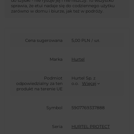
do szybki - nie rysuje jej i nie niszczy. To wszystko
sprawia, że etui nadaje się do codziennego użytku
zarówno w domu i biurze, jak też w podróży.
Cena sugerowana
5,00 PLN
/
szt.
Marka
Hurtel
Podmiot
Hurtel Sp. z
odpowiedzialny za ten
o.o.
Więcej
produkt na terenie UE
Symbol
5907769337888
Seria
HURTEL PROTECT