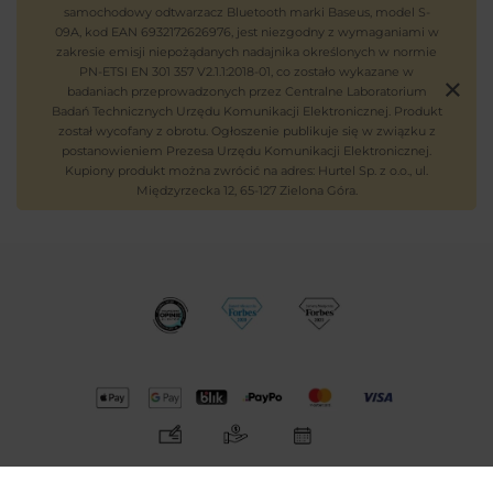
samochodowy odtwarzacz Bluetooth marki Baseus, model S-
09A, kod EAN 6932172626976, jest niezgodny z wymaganiami w
zakresie emisji niepożądanych nadajnika określonych w normie
PN-ETSI EN 301 357 V2.1.1:2018-01, co zostało wykazane w
badaniach przeprowadzonych przez Centralne Laboratorium
Badań Technicznych Urzędu Komunikacji Elektronicznej. Produkt
został wycofany z obrotu. Ogłoszenie publikuje się w związku z
postanowieniem Prezesa Urzędu Komunikacji Elektronicznej.
Kupiony produkt można zwrócić na adres: Hurtel Sp. z o.o., ul.
Międzyrzecka 12, 65-127 Zielona Góra.