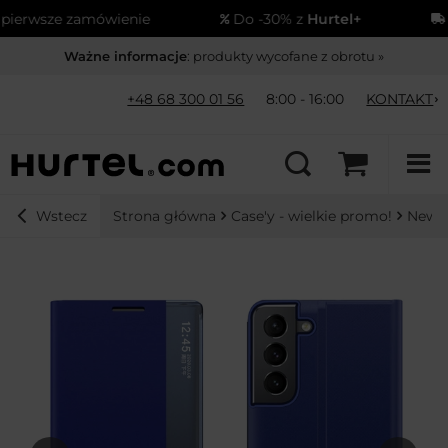
erwsze zamówienie
Do -30% z
Hurtel+
Wy
Ważne informacje
: produkty wycofane z obrotu »
+48 68 300 01 56
8:00 - 16:00
KONTAKT
Strona główna
Case'y - wielkie promo!
New S
Wstecz