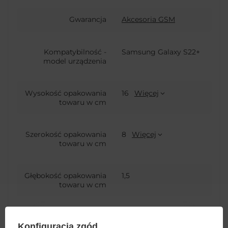
Gwarancja
Akcesoria GSM
Kompatybilność -
Samsung Galaxy S22+
model urządzenia
Wysokość opakowania
16
Więcej
towaru w cm
Szerokość opakowania
8
Więcej
towaru w cm
Głębokość opakowania
1,5
towaru w cm
Zastosowanie
Do smartfona
Konfiguracja zgód