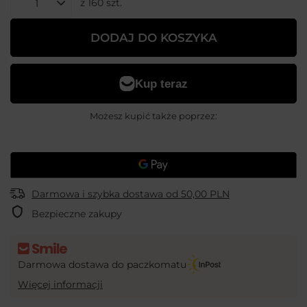
z
160
szt.
DODAJ DO KOSZYKA
Możesz kupić także poprzez:
Darmowa i szybka dostawa
od
50,00 PLN
Bezpieczne zakupy
Darmowa dostawa do paczkomatu
Więcej informacji