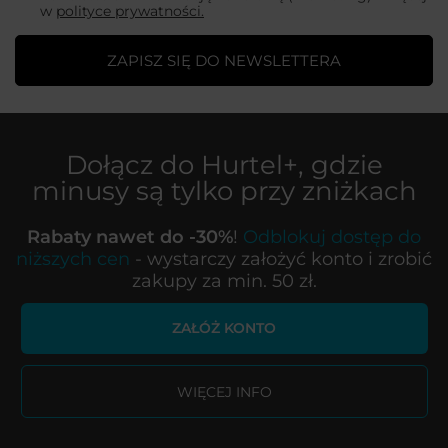
w
polityce prywatności.
ZAPISZ SIĘ DO NEWSLETTERA
Dołącz do
Hurtel+
, gdzie
minusy są tylko przy zniżkach
Rabaty nawet do -30%
!
Odblokuj dostęp do
niższych cen
- wystarczy założyć konto i zrobić
zakupy za min. 50 zł.
ZAŁÓŻ KONTO
WIĘCEJ INFO