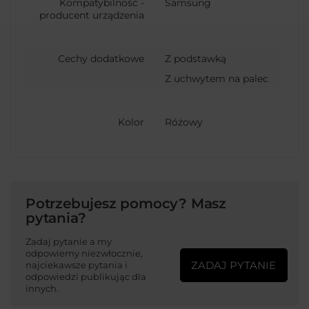
Kompatybilność -
Samsung
producent urządzenia
Cechy dodatkowe
Z podstawką
Z uchwytem na palec
Kolor
Różowy
Potrzebujesz pomocy? Masz
pytania?
Zadaj pytanie a my
odpowiemy niezwłocznie,
ZADAJ PYTANIE
najciekawsze pytania i
odpowiedzi publikując dla
innych.