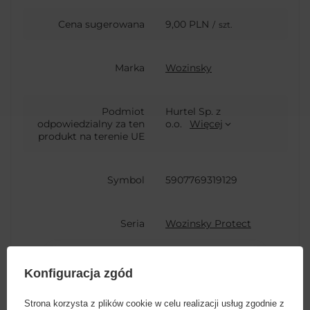
Cena sugerowana
9,00 PLN
/
szt.
Marka
Wozinsky
Podmiot
Hurtel Sp. z
odpowiedzialny za ten
o.o.
Więcej
produkt na terenie UE
Symbol
5907769319129
Seria
Wozinsky Protect
Gwarancja
Akcesoria GSM
Konfiguracja zgód
Strona korzysta z plików cookie w celu realizacji usług zgodnie z