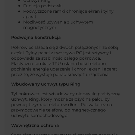
Uchwyt Ring
Funkcja podstawki
Podwyższone ramki chroniące ekran i tylny
aparat
Możliwość używania z uchwytem
magnetycznym
Podwójna konstrukcja
Pokrowiec składa się z dwóch połączonych ze sobą
części. Tylny panel z tworzywa PC jest sztywny i
odpowiada za stabilność całego pokrowca.
Elastyczna ramka z TPU osłania boki telefonu,
pochłania energię uderzenia i chroni ekran i aparat
przez to, że wystaje ponad krawędź urządzenia.
Wbudowany
uchwyt typu Ring
Tył pokrowca jest wbudowany niezwykle praktyczny
uchwyt, Ring, który można założyć na palcu by
pewniej trzymać telefon w dłoni. Pozwala też na
przymocowanie telefonu do magnetycznego
uchwytu samochodowego
Wewnętrzna ochrona
Specjalna wzorzec wewnątrz akcesorium poprawia