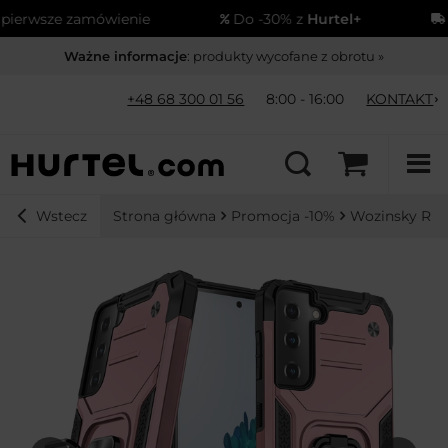
erwsze zamówienie
Do -30% z
Hurtel+
Wy
Ważne informacje
: produkty wycofane z obrotu »
+48 68 300 01 56
8:00 - 16:00
KONTAKT
Strona główna
Promocja -10%
Wozinsky Rin
Wstecz