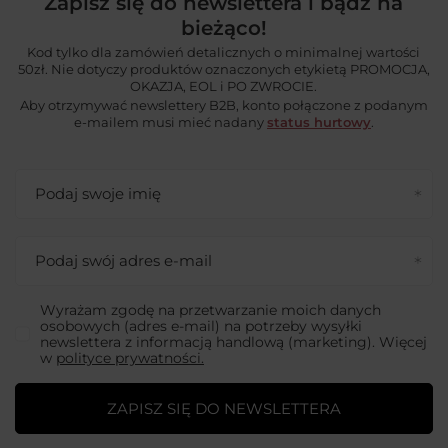
Zapisz się do newslettera i bądź na
bieżąco!
Kod tylko dla zamówień detalicznych o minimalnej wartości
50zł. Nie dotyczy produktów oznaczonych etykietą PROMOCJA,
OKAZJA, EOL i PO ZWROCIE.
Aby otrzymywać newslettery B2B, konto połączone z podanym
e-mailem musi mieć nadany
status hurtowy
.
Podaj swoje imię
Podaj swój adres e-mail
Wyrażam zgodę na przetwarzanie moich danych
osobowych (adres e-mail) na potrzeby wysyłki
newslettera z informacją handlową (marketing). Więcej
w
polityce prywatności.
ZAPISZ SIĘ DO NEWSLETTERA