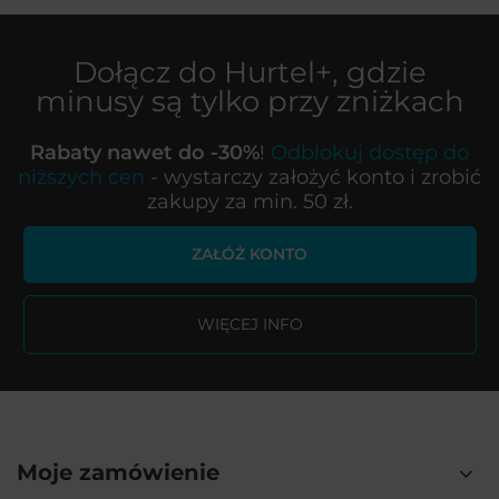
Dołącz do
Hurtel+
, gdzie
minusy są tylko przy zniżkach
Rabaty nawet do -30%
!
Odblokuj dostęp do
niższych cen
- wystarczy założyć konto i zrobić
zakupy za min. 50 zł.
ZAŁÓŻ KONTO
WIĘCEJ INFO
Moje zamówienie