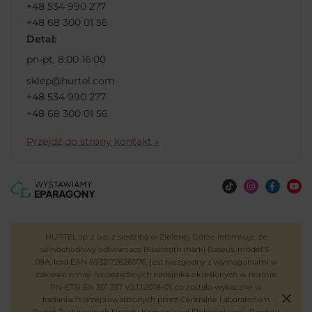
+48 534 990 277
+48 68 300 01 56
Detal:
pn-pt, 8:00 16:00
sklep@hurtel.com
+48 534 990 277
+48 68 300 01 56
Przejdź do strony kontakt »
HURTEL sp. z o.o. z siedzibą w Zielonej Górze informuje, że
samochodowy odtwarzacz Bluetooth marki Baseus, model S-
09A, kod EAN 6932172626976, jest niezgodny z wymaganiami w
zakresie emisji niepożądanych nadajnika określonych w normie
PN-ETSI EN 301 357 V2.1.1:2018-01, co zostało wykazane w
badaniach przeprowadzonych przez Centralne Laboratorium