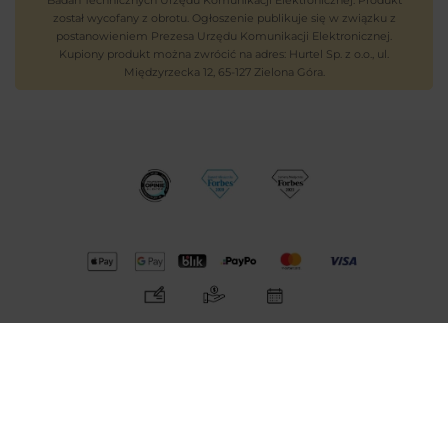
Badań Technicznych Urzędu Komunikacji Elektronicznej. Produkt
został wycofany z obrotu. Ogłoszenie publikuje się w związku z
postanowieniem Prezesa Urzędu Komunikacji Elektronicznej.
Kupiony produkt można zwrócić na adres: Hurtel Sp. z o.o., ul.
Międzyrzecka 12, 65-127 Zielona Góra.