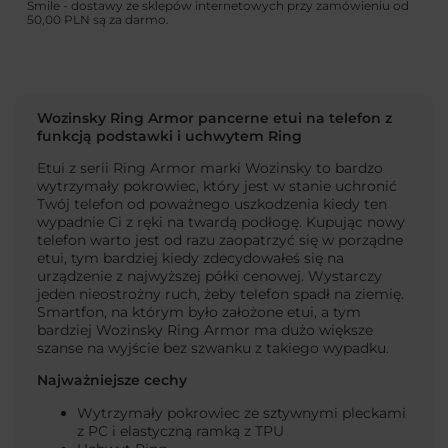
Smile - dostawy ze sklepów internetowych przy zamówieniu od
50,00 PLN
są za darmo.
Wozinsky Ring Armor pancerne etui na telefon z
funkcją podstawki i uchwytem Ring
Etui z serii Ring Armor marki Wozinsky to bardzo
wytrzymały pokrowiec, który jest w stanie uchronić
Twój telefon od poważnego uszkodzenia kiedy ten
wypadnie Ci z ręki na twardą podłogę. Kupując nowy
telefon warto jest od razu zaopatrzyć się w porządne
etui, tym bardziej kiedy zdecydowałeś się na
urządzenie z najwyższej półki cenowej. Wystarczy
jeden nieostrożny ruch, żeby telefon spadł na ziemię.
Smartfon, na którym było założone etui, a tym
bardziej Wozinsky Ring Armor ma dużo większe
szanse na wyjście bez szwanku z takiego wypadku.
Najważniejsze cechy
Wytrzymały pokrowiec ze sztywnymi pleckami
z PC i elastyczną ramką z TPU