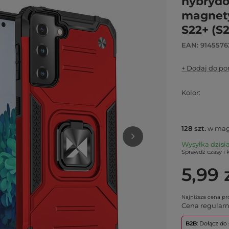
hybrydo
magnet
S22+ (S
EAN: 914557
+ Dodaj do p
Kolor
128
szt.
w mag
Wysyłka
dzisi
Sprawdź czasy i 
5,99 
Najniższa cena p
Cena regular
B2B
: Dołącz d