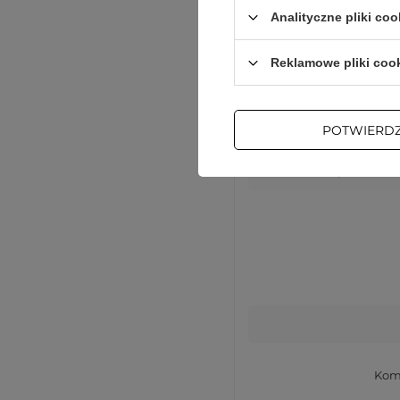
Analityczne pliki coo
Reklamowe pliki coo
POTWIERD
Podmiot odpowiedzialn
Komp