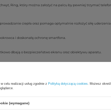
hwyt, Ring, który można założyć na palcu by pewniej trzymać telefo
rowadzanie ciepła oraz pomaga optymalnie rozłożyć siłę uderzenia
 pokrowca i doskonałą ochronę smartfona.
tkowo dbają o bezpieczeństwo ekranu oraz obiektywu aparatu.
portów.
wszelkiemu brudowi.
 w celu realizacji usług zgodnie z
Polityką dotyczącą cookies
. Możesz określ
eglądarce.
cookie (wymagane)