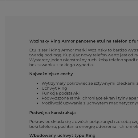
Wozinsky Ring Armor pancerne etui na telefon z f
Etui z serii Ring Armor marki Wozinsky to bardzo wytr
twardą podłogę. Kupując nowy telefon warto jest od ra
Wystarczy jeden nieostrożny ruch, żeby telefon spadł
bez szwanku z takiego wypadku.
Najważniejsze cechy
Wytrzymały pokrowiec ze sztywnymi pleckami z 
Uchwyt Ring
Funkcja podstawki
Podwyższone ramki chroniące ekran i tylny apar
Możliwość używania z uchwytem magnetyczn
Podwójna konstrukcja
Pokrowiec składa się z dwóch połączonych ze sobą częś
boki telefonu, pochłania energię uderzenia i chroni e
Wbudowany
uchwyt typu Ring