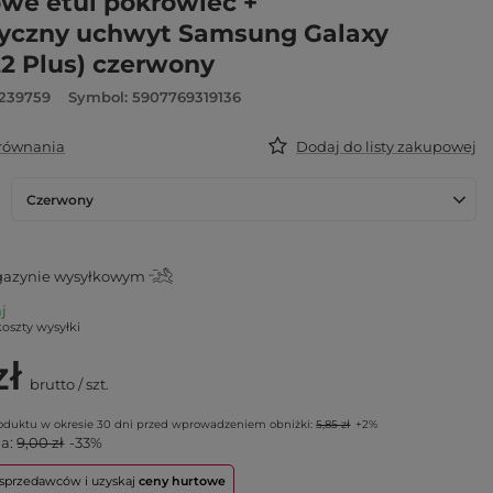
we etui pokrowiec +
yczny uchwyt Samsung Galaxy
22 Plus) czerwony
6239759
Symbol: 5907769319136
orównania
Dodaj do listy zakupowej
Czerwony
azynie wysyłkowym
aj
koszty wysyłki
zł
brutto
/
szt.
roduktu w okresie 30 dni przed wprowadzeniem obniżki:
5,85 zł
+2%
na:
9,00 zł
-33%
o sprzedawców i uzyskaj
ceny hurtowe