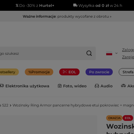
Do -30% z
Hurtel+
Wysyłka
od 0 zł
w 24 h
Ważne informacje
: produkty wycofane z obrotu »
Zalogu
Zareje
stsellery
Promocje
EOL
Po zwrocie
Stref
Elektronika użytkowa
Foto, wideo
Audio
Ak
a S22
Wozinsky Ring Armor pancerne hybrydowe etui pokrowiec + magne
OKAZJA
EOL
Wozinsk