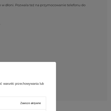
n w dłoni. Pozwala też na przymocowanie telefonu do
.
ić warunki przechowywania lub
Zawsze aktywne