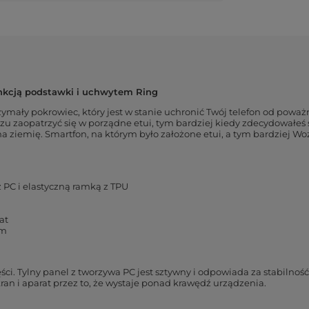
unkcją podstawki i uchwytem Ring
zymały pokrowiec, który jest w stanie uchronić Twój telefon od powa
zu zaopatrzyć się w porządne etui, tym bardziej kiedy zdecydowałeś 
 na ziemię. Smartfon, na którym było założone etui, a tym bardziej 
PC i elastyczną ramką z TPU
at
ym
ci. Tylny panel z tworzywa PC jest sztywny i odpowiada za stabilnoś
kran i aparat przez to, że wystaje ponad krawędź urządzenia.