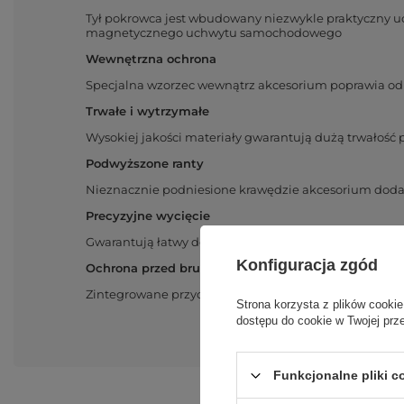
Tył pokrowca jest wbudowany niezwykle praktyczny uc
magnetycznego uchwytu samochodowego
Wewnętrzna ochrona
Specjalna wzorzec wewnątrz akcesorium poprawia odp
Trwałe i wytrzymałe
Wysokiej jakości materiały gwarantują dużą trwałość
Podwyższone ranty
Nieznacznie podniesione krawędzie akcesorium doda
Precyzyjne wycięcie
Gwarantują łatwy dostęp do wszystkich niezbędnych 
Konfiguracja zgód
Ochrona przed brudem
Zintegrowane przyciski blokują drogę pod nakładkę 
Strona korzysta z plików cookie
dostępu do cookie w Twojej prz
Funkcjonalne pliki 