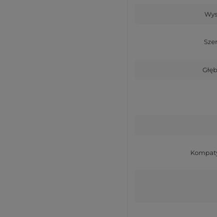
Wys
Sze
Głęb
Kompaty