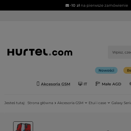
-10 zł
na pierwsze zamówienie
Nowości
Be
Akcesoria GSM
IT
Małe AGD
Jesteś tutaj:
Strona główna
Akcesoria GSM
Etui i case
Galaxy Seri