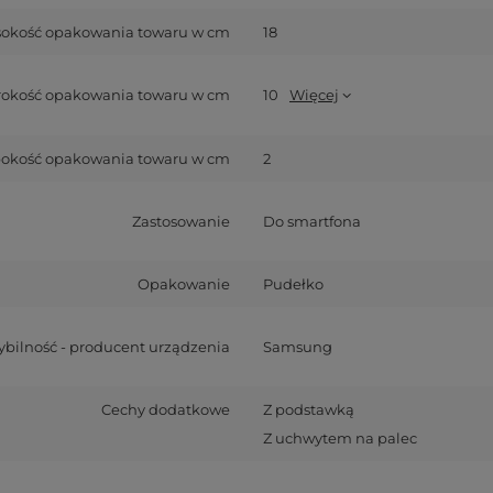
okość opakowania towaru w cm
18
rokość opakowania towaru w cm
10
Więcej
okość opakowania towaru w cm
2
Zastosowanie
Do smartfona
Opakowanie
Pudełko
bilność - producent urządzenia
Samsung
Cechy dodatkowe
Z podstawką
Z uchwytem na palec