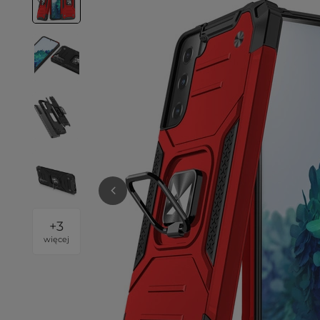
+
3
więcej