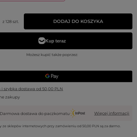
DODAJ DO KOSZYKA
z
128
szt.
Możesz kupić także poprzez:
i szybka dostawa
od
50,00 PLN
ne zakupy
Więcej informacji
Darmowa dostawa do paczkomatu
wy ze sklepów internetowych przy zamówieniu od
50,00 PLN
są za darmo.