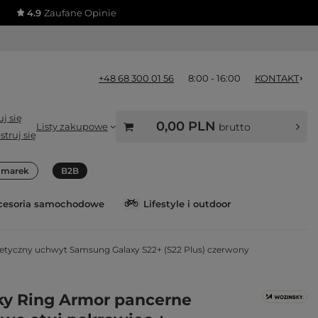
4.9
Zaufane Opinie
+48 68 300 01 56
8:00 - 16:00
KONTAKT
j się
0,00 PLN
Listy zakupowe
brutto
struj się
a marek
B2B
cesoria samochodowe
Lifestyle i outdoor
tyczny uchwyt Samsung Galaxy S22+ (S22 Plus) czerwony
y Ring Armor pancerne