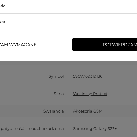
kie
kie
Cena sugerowana
9,00 PLN
/
szt.
Marka
Wozinsky
ZAM WYMAGANE
POTWIERDZAM
y za ten produkt na terenie UE
Hurtel Sp. z o.o.
Więcej
Symbol
5907769319136
Seria
Wozinsky Protect
Gwarancja
Akcesoria GSM
atybilność - model urządzenia
Samsung Galaxy S22+