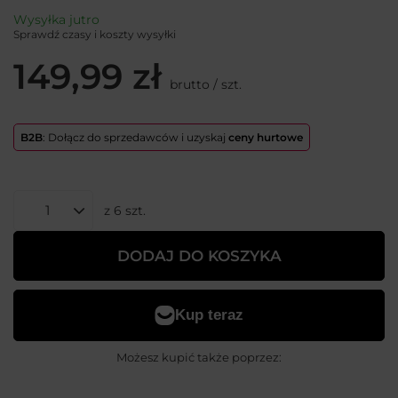
Wysyłka
jutro
Sprawdź czasy i koszty wysyłki
149,99 zł
brutto
/
szt.
B2B
: Dołącz do sprzedawców i uzyskaj
ceny hurtowe
z
6
szt.
DODAJ DO KOSZYKA
Możesz kupić także poprzez: