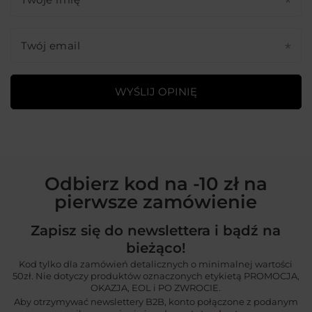
Twój email
WYŚLIJ OPINIĘ
Odbierz kod na -10 zł na
pierwsze zamówienie
Zapisz się do newslettera i bądź na
bieżąco!
Kod tylko dla zamówień detalicznych o minimalnej wartości
50zł. Nie dotyczy produktów oznaczonych etykietą PROMOCJA,
OKAZJA, EOL i PO ZWROCIE.
Aby otrzymywać newslettery B2B, konto połączone z podanym