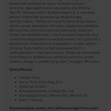
doskonałe połączenie stylu, funkcjonalności i
ochrony, zaprojektowane specjalnie dla iPhone
16e/17e. Różowy kolor dodaje elegancji, a wysokiej
jakości materiały gwarantują długotrwałą
wytrzymałość. Metalowe wykończenia przycisków i
ramki wyspy aparatów nie tylko zwiększają estetykę,
ale również chronią kluczowe elementy telefonu.
Dzięki kompatybilności z technologią MagSafe, etui
umożliwia bezproblemowe ładowanie i korzystanie z
akcesoriów. Podniesione krawędzie i miękki silikon
chronią Twój telefon przed zarysowaniami i
uszkodzeniami mechanicznymi. Wnętrze wyściełane
mikrofibrą to dodatkowa warstwa ochrony przed
rysami, dbając o perfekcyjny stan Twojego iPhone'a.
Specyfikacja:
Marka: Puro
Seria: Puro Icon Mag Pro
Materiał: silikon
Kompatybilność z MagSafe: Tak
Kompatybilność: iPhone 16e, iPhone 17e
Kolor: różowy
Najważniejsze zalety etui silikonowego Puro Icon