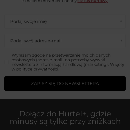
e-mailem musi mieć nadany
status hurtowy
.
Podaj swoje imię
Podaj swój adres e-mail
Wyrażam zgodę na przetwarzanie moich danych
osobowych (adres e-mail) na potrzeby wysyłki
newslettera z informacją handlową (marketing). Więcej
w
polityce prywatności.
ZAPISZ SIĘ DO NEWSLETTERA
Dołącz do
Hurtel+
, gdzie
minusy są tylko przy zniżkach