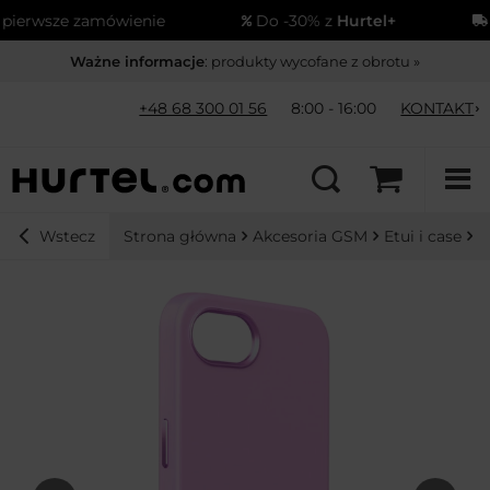
erwsze zamówienie
Do -30% z
Hurtel+
Wy
Ważne informacje
: produkty wycofane z obrotu »
+48 68 300 01 56
8:00 - 16:00
KONTAKT
Strona główna
Akcesoria GSM
Etui i case
i
Wstecz