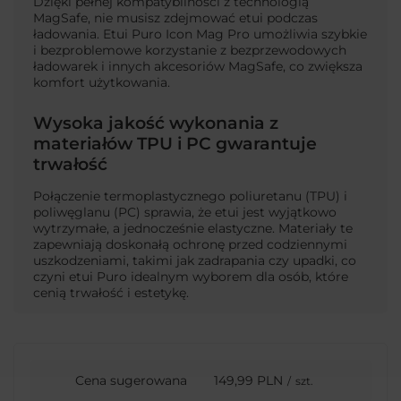
Dzięki pełnej kompatybilności z technologią
MagSafe, nie musisz zdejmować etui podczas
ładowania. Etui Puro Icon Mag Pro umożliwia szybkie
i bezproblemowe korzystanie z bezprzewodowych
ładowarek i innych akcesoriów MagSafe, co zwiększa
komfort użytkowania.
Wysoka jakość wykonania z
materiałów TPU i PC gwarantuje
trwałość
Połączenie termoplastycznego poliuretanu (TPU) i
poliwęglanu (PC) sprawia, że etui jest wyjątkowo
wytrzymałe, a jednocześnie elastyczne. Materiały te
zapewniają doskonałą ochronę przed codziennymi
uszkodzeniami, takimi jak zadrapania czy upadki, co
czyni etui Puro idealnym wyborem dla osób, które
cenią trwałość i estetykę.
Cena sugerowana
149,99 PLN
/
szt.