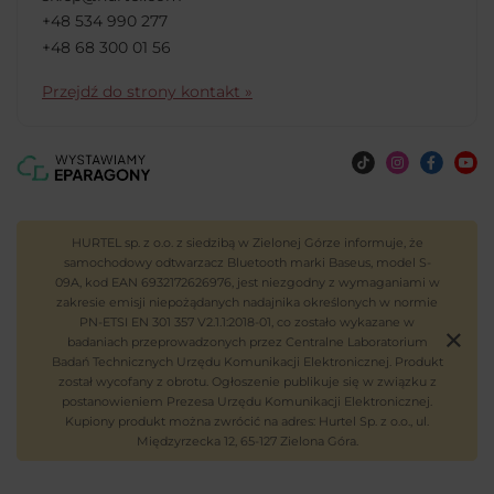
+48 534 990 277
+48 68 300 01 56
Przejdź do strony kontakt »
HURTEL sp. z o.o. z siedzibą w Zielonej Górze informuje, że
samochodowy odtwarzacz Bluetooth marki Baseus, model S-
09A, kod EAN 6932172626976, jest niezgodny z wymaganiami w
zakresie emisji niepożądanych nadajnika określonych w normie
PN-ETSI EN 301 357 V2.1.1:2018-01, co zostało wykazane w
badaniach przeprowadzonych przez Centralne Laboratorium
Badań Technicznych Urzędu Komunikacji Elektronicznej. Produkt
został wycofany z obrotu. Ogłoszenie publikuje się w związku z
postanowieniem Prezesa Urzędu Komunikacji Elektronicznej.
Kupiony produkt można zwrócić na adres: Hurtel Sp. z o.o., ul.
Międzyrzecka 12, 65-127 Zielona Góra.