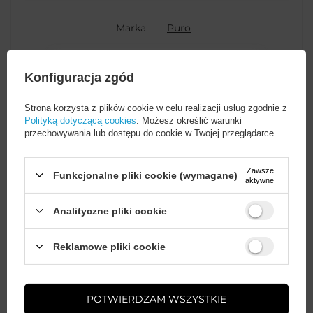
Marka
Puro
Podmiot
SBS S.p.A.
Więcej
Konfiguracja zgód
odpowiedzialny za ten
produkt na terenie UE
Strona korzysta z plików cookie w celu realizacji usług zgodnie z
Polityką dotyczącą cookies
. Możesz określić warunki
przechowywania lub dostępu do cookie w Twojej przeglądarce.
Symbol
PUIPCSE25ICONMPROSE
Zawsze
Funkcjonalne pliki cookie (wymagane)
aktywne
Gwarancja
Akcesoria GSM
Analityczne pliki cookie
Cechy dodatkowe
Kompatybilność z
MagSafe
Wystarczy
założyć konto
i zrobić
Reklamowe pliki cookie
zakupy za
min. 50 zł
, aby
odblokować zniżki na kolejne
zamówienia
Głębokość opakowania
2
POTWIERDZAM WSZYSTKIE
towaru w cm