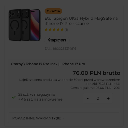
OKAZJA
Etui Spigen Ultra Hybrid MagSafe na
iPhone 17 Pro - czarne
(1)
EAN:
8800283314816
Czarny \ iPhone 17 Pro Max || iPhone 17 Pro
76,00 PLN
brutto
Najniższa cena produktu w okresie 30 dni przed wprowadzeniem
obniżki:
71,25 PLN
+6%
Cena regularna:
95,00 PLN
-20%
25 szt. w magazynie
-
+
+ 46 szt. na zamówienie
POKAŻ INNE WARIANTY
(
18
)