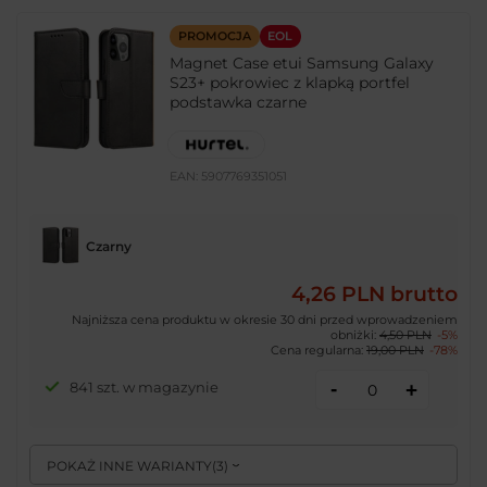
PROMOCJA
EOL
Magnet Case etui Samsung Galaxy
S23+ pokrowiec z klapką portfel
podstawka czarne
EAN:
5907769351051
Czarny
4,26 PLN
brutto
Najniższa cena produktu w okresie 30 dni przed wprowadzeniem
obniżki:
4,50 PLN
-5%
Cena regularna:
19,00 PLN
-78%
-
841 szt. w magazynie
+
POKAŻ INNE WARIANTY
(
3
)