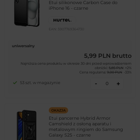
Etui silikonowe Carbon Case do
iPhone 16 - czarne
EAN:
5907769364730
uniwersalny
5,99 PLN
brutto
Najniższa cena produktu w okresie 30 dni przed wprowadzeniem
obniżki:
5,85 PLN
+2%
Cena regularna:
9,00 PLN
-33%
-
53 szt. w magazynie
+
OKAZJA
Etui pancerne Hybrid Armor
Camshield z osłoną aparatu i
metalowym ringiem do Samsung
Galaxy S25 - czarne