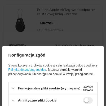
Etui na Apple AirTag wodoodporne,
ze stalową linką - czarne
EAN:
5907769372414
uniwersalny
30,00 PLN
brutto
Konfiguracja zgód
-
21 szt. w magazynie
+
Strona korzysta z plików cookie w celu realizacji usług zgodnie z
Polityką dotyczącą cookies
. Możesz określić warunki
przechowywania lub dostępu do cookie w Twojej przeglądarce.
Etui na Apple AirTag wodoodporne -
niebieskie
Zawsze
Funkcjonalne pliki cookie (wymagane)
aktywne
EAN:
5907769372322
Analityczne pliki cookie