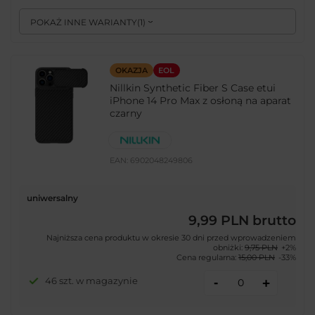
POKAŻ INNE WARIANTY
(
1
)
OKAZJA
EOL
Nillkin Synthetic Fiber S Case etui
iPhone 14 Pro Max z osłoną na aparat
czarny
EAN:
6902048249806
uniwersalny
9,99 PLN
brutto
Najniższa cena produktu w okresie 30 dni przed wprowadzeniem
obniżki:
9,75 PLN
+2%
Cena regularna:
15,00 PLN
-33%
-
46 szt. w magazynie
+