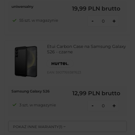
uniwersalny
19,99 PLN
brutto
-
55 szt. w magazynie
+
Etui Carbon Case na Samsung Galaxy
S26 - czarne
EAN:
5907769387623
Samsung Galaxy S26
12,99 PLN
brutto
-
3 szt. w magazynie
+
POKAŻ INNE WARIANTY
(
1
)