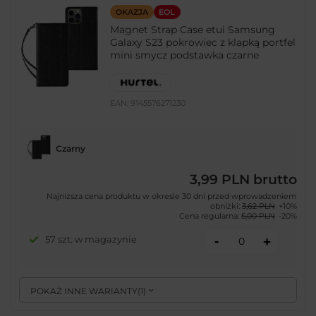
OKAZJA
EOL
Magnet Strap Case etui Samsung
Galaxy S23 pokrowiec z klapką portfel
mini smycz podstawka czarne
EAN:
9145576271230
Czarny
3,99 PLN
brutto
Najniższa cena produktu w okresie 30 dni przed wprowadzeniem
obniżki:
3,62 PLN
+10%
Cena regularna:
5,00 PLN
-20%
-
57 szt. w magazynie
+
POKAŻ INNE WARIANTY
(
1
)