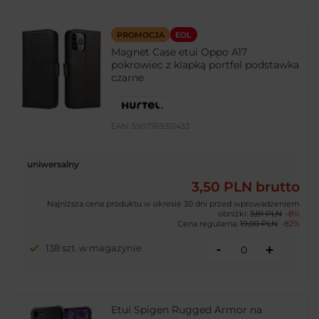
PROMOCJA
EOL
Magnet Case etui Oppo A17
pokrowiec z klapką portfel podstawka
czarne
EAN:
5907769351433
uniwersalny
3,50 PLN
brutto
Najniższa cena produktu w okresie 30 dni przed wprowadzeniem
obniżki:
3,81 PLN
-8%
Cena regularna:
19,00 PLN
-82%
-
138 szt. w magazynie
+
Etui Spigen Rugged Armor na