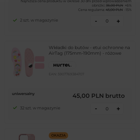
Najniższa cena produktu w okresie 30 dni przed wprowadzeniem
obniżki:
36,00 PLN
+6%
Cena regularna:
45,00 PLN
-15%
-
2 szt. w magazynie
+
Wkładki do butów - etui ochronne na
AirTag (175mm-190mm) - różowe
EAN:
5907769384707
uniwersalny
45,00 PLN
brutto
-
32 szt. w magazynie
+
OKAZJA