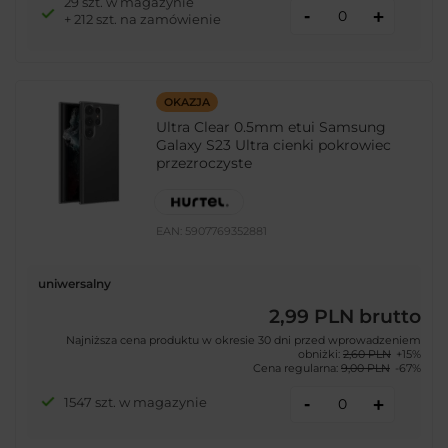
29 szt. w magazynie
-
+
+ 212 szt. na zamówienie
OKAZJA
Ultra Clear 0.5mm etui Samsung
Galaxy S23 Ultra cienki pokrowiec
przezroczyste
EAN:
5907769352881
uniwersalny
2,99 PLN
brutto
Najniższa cena produktu w okresie 30 dni przed wprowadzeniem
obniżki:
2,60 PLN
+15%
Cena regularna:
9,00 PLN
-67%
-
1547 szt. w magazynie
+