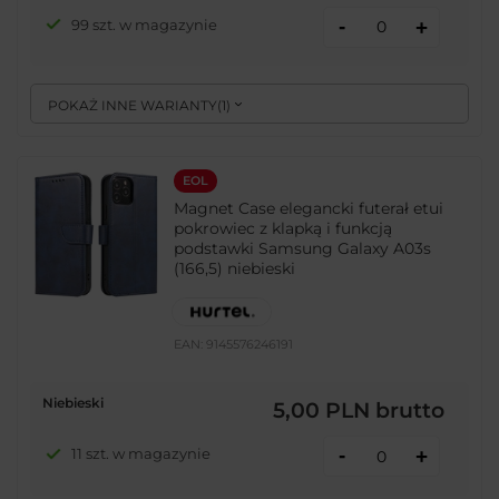
-
99 szt. w magazynie
+
POKAŻ INNE WARIANTY
(
1
)
EOL
Magnet Case elegancki futerał etui
pokrowiec z klapką i funkcją
podstawki Samsung Galaxy A03s
(166,5) niebieski
EAN:
9145576246191
Niebieski
5,00 PLN
brutto
-
11 szt. w magazynie
+