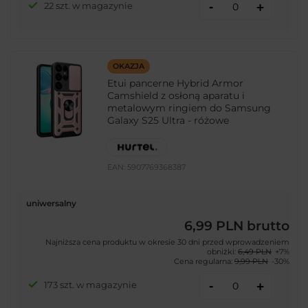
-
22 szt. w magazynie
+
OKAZJA
Etui pancerne Hybrid Armor
Camshield z osłoną aparatu i
metalowym ringiem do Samsung
Galaxy S25 Ultra - różowe
EAN:
5907769368387
uniwersalny
6,99 PLN
brutto
Najniższa cena produktu w okresie 30 dni przed wprowadzeniem
obniżki:
6,49 PLN
+7%
Cena regularna:
9,99 PLN
-30%
-
173 szt. w magazynie
+