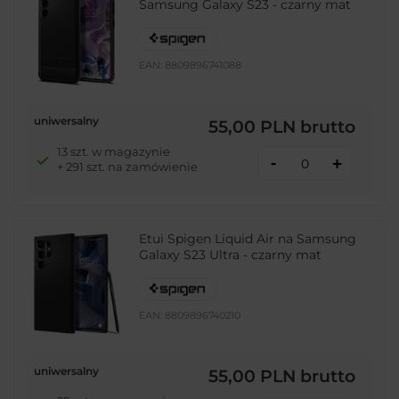
Samsung Galaxy S23 - czarny mat
EAN:
8809896741088
uniwersalny
55,00 PLN
brutto
13 szt. w magazynie
-
+
+ 291 szt. na zamówienie
Etui Spigen Liquid Air na Samsung
Galaxy S23 Ultra - czarny mat
EAN:
8809896740210
uniwersalny
55,00 PLN
brutto