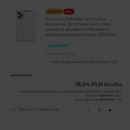
OKAZJA
EOL
Joyroom Defender Series etui
pokrowiec do iPhone 14 Pro Max
pancerna obudowa z haczykami
podstawką przezroczysty (JR-14H4)
EAN:
6956116733810
Ilość w opakowaniu zbiorczym:
120
uniwersalny
18,04 PLN
brutto
Najniższa cena produktu w okresie 30 dni przed wprowadzeniem
obniżki:
13,29 PLN
+35%
Cena regularna:
18,99 PLN
-5%
-
224 szt. w magazynie
+