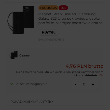
PROMOCJA
EOL
Magnet Strap Case etui Samsung
Galaxy S23 Ultra pokrowiec z klapką
portfel mini smycz podstawka czarne
EAN:
9145576271315
Czarny
4,76 PLN
brutto
Najniższa cena produktu w okresie 30 dni przed wprowadzeniem
obniżki:
5,00 PLN
-4%
-
29 szt. w magazynie
+
POKAŻ INNE WARIANTY
(
1
)