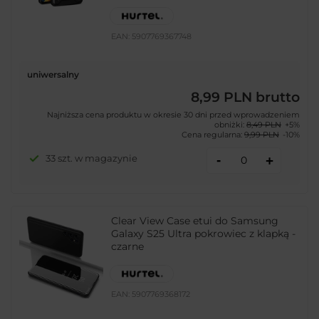
EAN:
5907769367748
uniwersalny
8,99 PLN
brutto
Najniższa cena produktu w okresie 30 dni przed wprowadzeniem
obniżki:
8,49 PLN
+5%
Cena regularna:
9,99 PLN
-10%
-
33 szt. w magazynie
+
Clear View Case etui do Samsung
Galaxy S25 Ultra pokrowiec z klapką -
czarne
EAN:
5907769368172