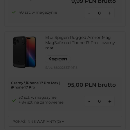
9,99 PLN
brutto
-
40 szt. w magazynie
+
Etui Spigen Rugged Armor Mag
MagSafe na iPhone 17 Pro - czarny
mat
EAN:
8800283314618
Czarny \ iPhone 17 Pro Max ||
95,00 PLN
brutto
iPhone 17 Pro
30 szt. w magazynie
-
+
+ 84 szt. na zamówienie
POKAŻ INNE WARIANTY
(
2
)