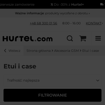
sze zamówienie
Do -30% z
Hurtel+
Wysy
Ważne informacje
: produkty wycofane z obrotu »
+48 68 300 01 56
8:00 - 16:00
KONTAKT
Strona główna
Akcesoria GSM
Etui i case
Wstecz
Etui i case
Zmień sortowanie
Trafność: najlepsza
FILTROWANIE