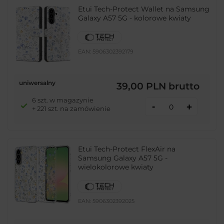
Etui Tech-Protect Wallet na Samsung
Galaxy A57 5G - kolorowe kwiaty
EAN:
5906302392179
uniwersalny
39,00 PLN
brutto
6 szt. w magazynie
-
+
+ 221 szt. na zamówienie
Etui Tech-Protect FlexAir na
Samsung Galaxy A57 5G -
wielokolorowe kwiaty
EAN:
5906302392025