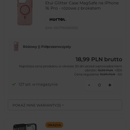
Etui Glitter Case MagSafe na iPhone
16 Pro - różowe z brokatem
EAN:
5907769363955
Różowy || Półprzezroczysty
18,99 PLN
brutto
Najniższa cena produktu w okresie 30 dni przed wprowadzeniem
obniżki:
13,99 PLN
+35%
Cena regularna:
19,99 PLN
-5%
-
127 szt. w magazynie
+
POKAŻ INNE WARIANTY
(
3
)
OKAZJA