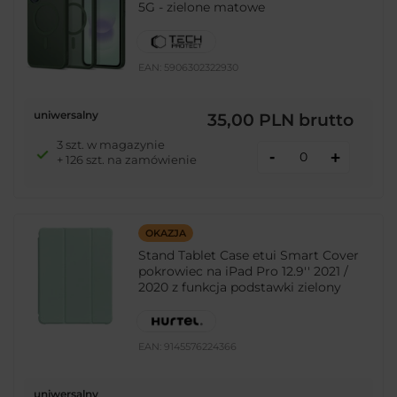
5G - zielone matowe
EAN:
5906302322930
uniwersalny
35,00 PLN
brutto
3 szt. w magazynie
-
+
+ 126 szt. na zamówienie
OKAZJA
Stand Tablet Case etui Smart Cover
pokrowiec na iPad Pro 12.9'' 2021 /
2020 z funkcja podstawki zielony
EAN:
9145576224366
uniwersalny