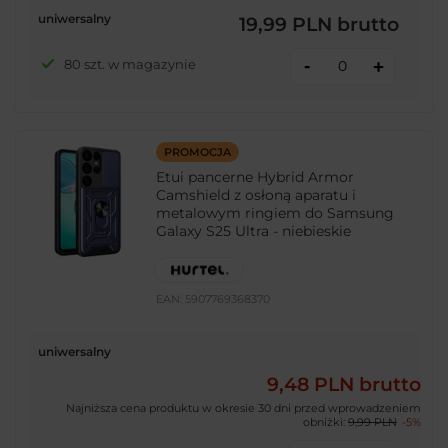
uniwersalny
19,99 PLN
brutto
-
80 szt. w magazynie
+
PROMOCJA
Etui pancerne Hybrid Armor
Camshield z osłoną aparatu i
metalowym ringiem do Samsung
Galaxy S25 Ultra - niebieskie
EAN:
5907769368370
uniwersalny
9,48 PLN
brutto
Najniższa cena produktu w okresie 30 dni przed wprowadzeniem
obniżki:
9,99 PLN
-5%