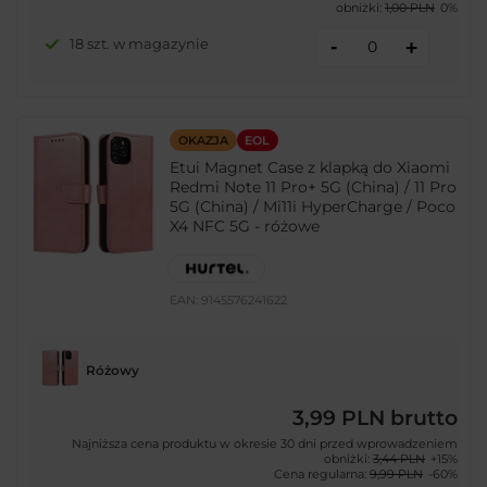
obniżki:
1,00 PLN
0%
-
18 szt. w magazynie
+
OKAZJA
EOL
Etui Magnet Case z klapką do Xiaomi
Redmi Note 11 Pro+ 5G (China) / 11 Pro
5G (China) / Mi11i HyperCharge / Poco
X4 NFC 5G - różowe
EAN:
9145576241622
Różowy
3,99 PLN
brutto
Najniższa cena produktu w okresie 30 dni przed wprowadzeniem
obniżki:
3,44 PLN
+15%
Cena regularna:
9,99 PLN
-60%