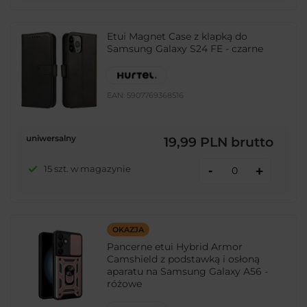
Etui Magnet Case z klapką do
Samsung Galaxy S24 FE - czarne
EAN:
5907769368516
uniwersalny
19,99 PLN
brutto
-
15 szt. w magazynie
+
OKAZJA
Pancerne etui Hybrid Armor
Camshield z podstawką i osłoną
aparatu na Samsung Galaxy A56 -
różowe