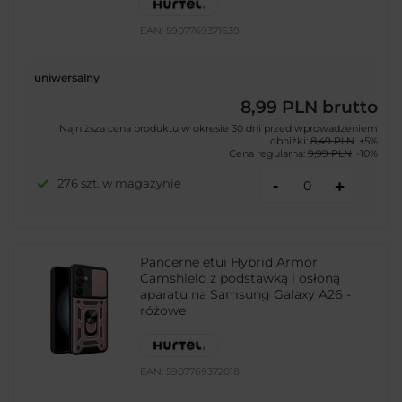
EAN:
5907769371639
uniwersalny
8,99 PLN
brutto
Najniższa cena produktu w okresie 30 dni przed wprowadzeniem
obniżki:
8,49 PLN
+5%
Cena regularna:
9,99 PLN
-10%
-
276 szt. w magazynie
+
Pancerne etui Hybrid Armor
Camshield z podstawką i osłoną
aparatu na Samsung Galaxy A26 -
różowe
EAN:
5907769372018