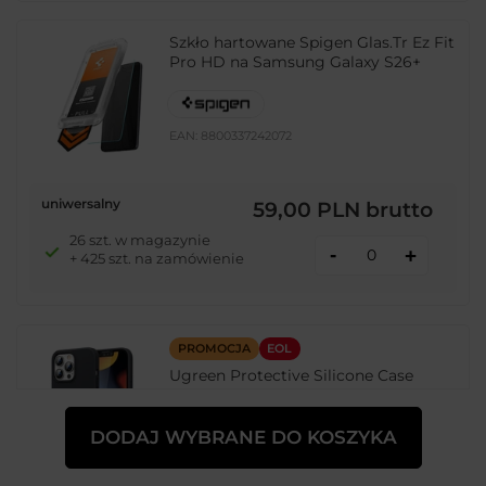
Szkło hartowane Spigen Glas.Tr Ez Fit
Pro HD na Samsung Galaxy S26+
EAN:
8800337242072
uniwersalny
59,00 PLN
brutto
26 szt. w magazynie
-
+
+ 425 szt. na zamówienie
PROMOCJA
EOL
Ugreen Protective Silicone Case
gumowe elastyczne silikonowe etui
pokrowiec iPhone 13 Pro czarny
DODAJ WYBRANE DO KOSZYKA