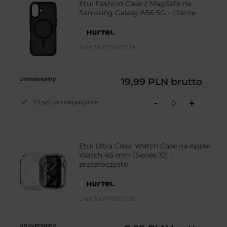
Etui Fashion Case z MagSafe na
Samsung Galaxy A56 5G - czarne
EAN:
5907769376139
uniwersalny
19,99 PLN
brutto
-
73 szt. w magazynie
+
Etui Ultra Clear Watch Case na Apple
Watch 46 mm (Series 10) -
przezroczyste
EAN:
5907769379192
uniwersalny