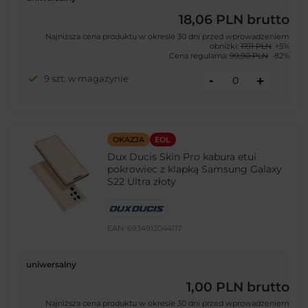
18,06 PLN
brutto
Najniższa cena produktu w okresie 30 dni przed wprowadzeniem
obniżki:
17,11 PLN
+5%
Cena regularna:
99,90 PLN
-82%
-
9 szt. w magazynie
+
OKAZJA
EOL
Dux Ducis Skin Pro kabura etui
pokrowiec z klapką Samsung Galaxy
S22 Ultra złoty
EAN:
6934913044117
uniwersalny
1,00 PLN
brutto
Najniższa cena produktu w okresie 30 dni przed wprowadzeniem