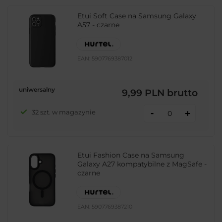
Etui Soft Case na Samsung Galaxy
A57 - czarne
EAN:
5907769387012
uniwersalny
9,99 PLN
brutto
-
32 szt. w magazynie
+
Etui Fashion Case na Samsung
Galaxy A27 kompatybilne z MagSafe -
czarne
EAN:
5907769387210