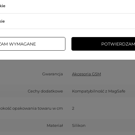
Cena sugerowana
149,99 PLN
/
szt.
kie
kie
Marka
Puro
y za ten produkt na terenie UE
SBS S.p.A.
Więcej
ZAM WYMAGANE
POTWIERDZAM
Symbol
PUIPCSE25ICONMPBLK
Gwarancja
Akcesoria GSM
Cechy dodatkowe
Kompatybilność z MagSafe
okość opakowania towaru w cm
2
Materiał
Silikon