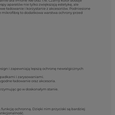
lnie dla iPhone 16e oraz 17e. Czarny kolor dodaje
py aparatów nie tylko zwiększają estetykę, ale
we ładowanie i korzystanie z akcesoriów. Podniesione
e mikrofibrą to dodatkowa warstwa ochrony przed
sign i zapewniają lepszą ochronę newralgicznych
 upadkami i zarysowaniami.
ygodne ładowanie oraz akcesoria.
trzymując go w doskonałym stanie.
 funkcję ochronną. Dzięki nim przyciski są bardziej
unkcjonalność.