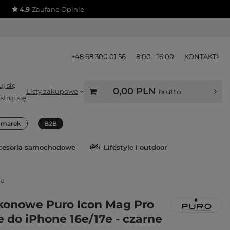
4.9
Zaufane Opinie
+48 68 300 01 56
8:00 - 16:00
KONTAKT
j się
0,00 PLN
Listy zakupowe
brutto
struj się
a marek
B2B
cesoria samochodowe
Lifestyle i outdoor
ne
likonowe Puro Icon Mag Pro
 do iPhone 16e/17e - czarne