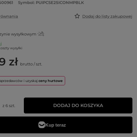
500961
Symbol: PUIPCSE25ICONMPBLK
orównania
Dodaj do listy zakupowej
ynie wysyłkowym
aj
koszty wysyłki
9 zł
brutto
/
szt.
o sprzedawców i uzyskaj
ceny hurtowe
DODAJ DO KOSZYKA
z
6
szt.