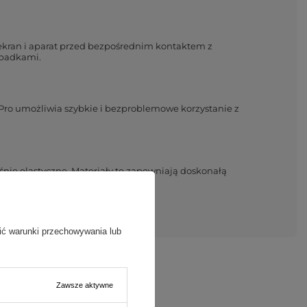
 ekran i aparat przed bezpośrednim kontaktem z
upadkami.
Pro umożliwia szybkie i bezproblemowe korzystanie z
śnie elastyczne. Materiały te zapewniają doskonałą
, które cenią trwałość i estetykę.
ić warunki przechowywania lub
Zawsze aktywne