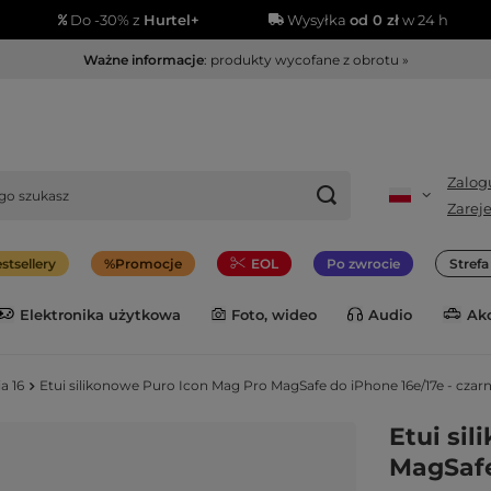
Do -30% z
Hurtel+
Wysyłka
od 0 zł
w 24 h
Ważne informacje
: produkty wycofane z obrotu »
Zalogu
Zareje
stsellery
Promocje
EOL
Po zwrocie
Stref
Elektronika użytkowa
Foto, wideo
Audio
Ak
a 16
Etui silikonowe Puro Icon Mag Pro MagSafe do iPhone 16e/17e - czar
Etui si
MagSafe