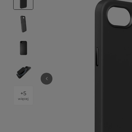
+
5
więcej