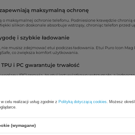
n zapewniają maksymalną ochronę
lą o maksymalnej ochronie telefonu. Podniesione krawędzie chronią
ękki silikon doskonale absorbuje wstrząsy, chroniąc telefon przed 
godę i szybkie ładowanie
, nie musisz zdejmować etui podczas ładowania. Etui Puro Icon Mag 
afe, co zwiększa komfort użytkowania.
TPU i PC gwarantuje trwałość
węglanu (PC) sprawia, że etui jest wyjątkowo wytrzymałe, a jednocze
zadrapania czy upadki, co czyni etui Puro idealnym wyborem dla osób
 w celu realizacji usług zgodnie z
Polityką dotyczącą cookies
. Możesz określ
eglądarce.
cookie (wymagane)