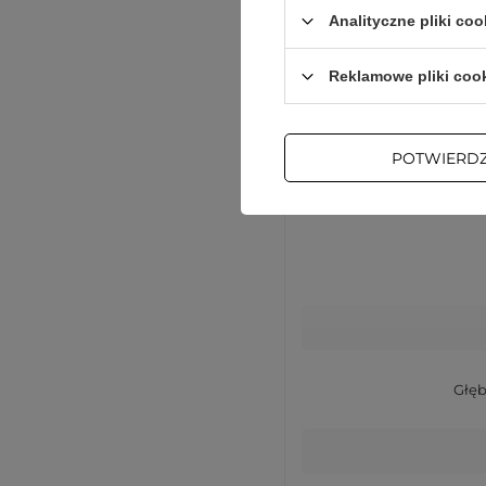
Analityczne pliki coo
Reklamowe pliki coo
Podmiot odpowiedzialn
POTWIERD
Głęb