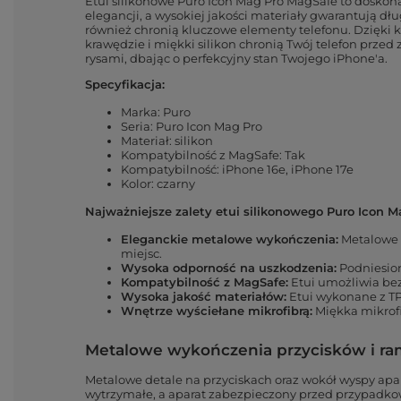
Etui silikonowe Puro Icon Mag Pro MagSafe to doskonał
elegancji, a wysokiej jakości materiały gwarantują d
również chronią kluczowe elementy telefonu. Dzięki 
krawędzie i miękki silikon chronią Twój telefon prz
rysami, dbając o perfekcyjny stan Twojego iPhone'a.
Specyfikacja:
Marka: Puro
Seria: Puro Icon Mag Pro
Materiał: silikon
Kompatybilność z MagSafe: Tak
Kompatybilność: iPhone 16e, iPhone 17e
Kolor: czarny
Najważniejsze zalety etui silikonowego Puro Icon M
Eleganckie metalowe wykończenia:
Metalowe 
miejsc.
Wysoka odporność na uszkodzenia:
Podniesion
Kompatybilność z MagSafe:
Etui umożliwia be
Wysoka jakość materiałów:
Etui wykonane z TP
Wnętrze wyściełane mikrofibrą:
Miękka mikrof
Metalowe wykończenia przycisków i ram
Metalowe detale na przyciskach oraz wokół wyspy apara
wytrzymałe, a aparat zabezpieczony przed przypadkowy