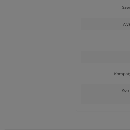
Sze
Wys
Kompaty
Komp