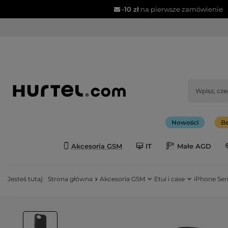
-10 zł
na pierwsze zamówienie
Nowości
Be
Akcesoria GSM
IT
Małe AGD
Jesteś tutaj:
Strona główna
Akcesoria GSM
Etui i case
iPhone Seri