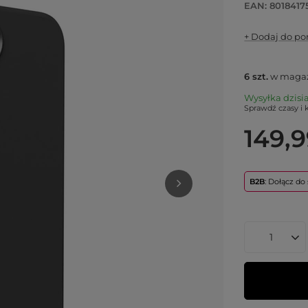
EAN: 8018417
+ Dodaj do p
6
szt.
w magaz
Wysyłka
dzisi
Sprawdź czasy i 
149,9
B2B
: Dołącz d