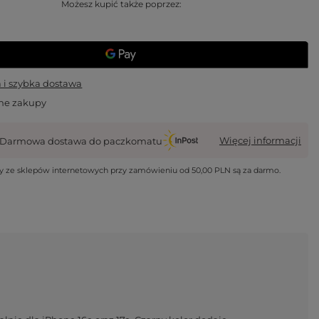
Możesz kupić także poprzez:
i szybka dostawa
ne zakupy
Więcej informacji
Darmowa dostawa do paczkomatu
wy ze sklepów internetowych przy zamówieniu od
50,00 PLN
są za darmo.