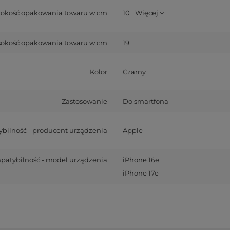
rokość opakowania towaru w cm
10
Więcej
okość opakowania towaru w cm
19
Kolor
Czarny
Zastosowanie
Do smartfona
bilność - producent urządzenia
Apple
atybilność - model urządzenia
iPhone 16e
iPhone 17e