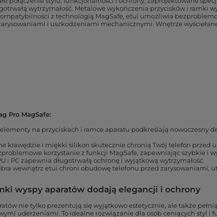
e połączenie stylu, funkcjonalności i ochrony, zaprojektowane specja
ługotrwałą wytrzymałość. Metalowe wykończenia przycisków i ramki wys
kompatybilności z technologią MagSafe, etui umożliwia bezproblemo
ed zarysowaniami i uszkodzeniami mechanicznymi. Wnętrze wyściełan
ag Pro MagSafe:
elementy na przyciskach i ramce aparatu podkreślają nowoczesny de
e krawędzie i miękki silikon skutecznie chronią Twój telefon przed
zproblemowe korzystanie z funkcji MagSafe, zapewniając szybkie i w
U i PC zapewnia długotrwałą ochronę i wyjątkową wytrzymałość.
ibra wewnątrz etui chroni obudowę telefonu przed zarysowaniami, u
ki wyspy aparatów dodają elegancji i ochrony
tów nie tylko prezentują się wyjątkowo estetycznie, ale także pełnią
mi uderzeniami. To idealne rozwiązanie dla osób ceniących styl i f