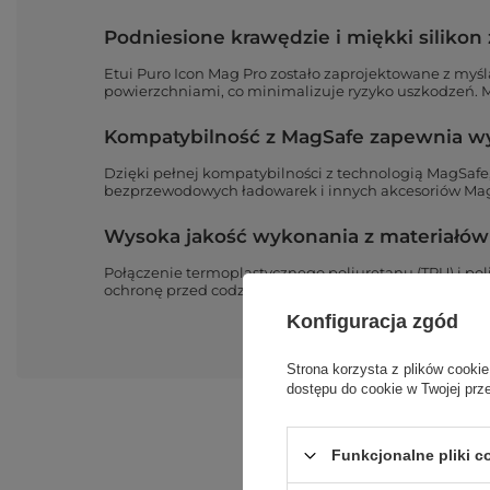
Podniesione krawędzie i miękki siliko
Etui Puro Icon Mag Pro zostało zaprojektowane z myś
powierzchniami, co minimalizuje ryzyko uszkodzeń. Mi
Kompatybilność z MagSafe zapewnia wy
Dzięki pełnej kompatybilności z technologią MagSafe
bezprzewodowych ładowarek i innych akcesoriów MagS
Wysoka jakość wykonania z materiałów 
Połączenie termoplastycznego poliuretanu (TPU) i poli
ochronę przed codziennymi uszkodzeniami, takimi jak 
Konfiguracja zgód
Strona korzysta z plików cookie
dostępu do cookie w Twojej prz
Funkcjonalne pliki 