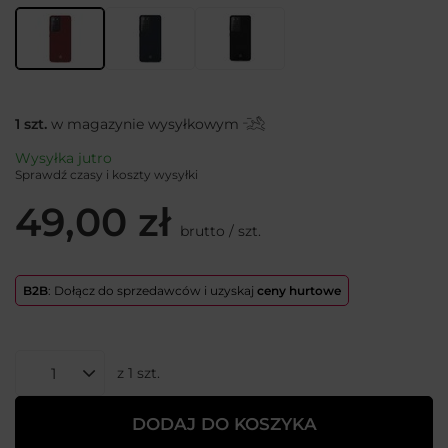
1
szt.
w magazynie wysyłkowym
Wysyłka
jutro
Sprawdź czasy i koszty wysyłki
49,00 zł
brutto
/
szt.
B2B
: Dołącz do sprzedawców i uzyskaj
ceny hurtowe
z
1
szt.
DODAJ DO KOSZYKA