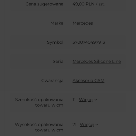
Cena sugerowana
49,00 PLN
/
szt.
Marka
Mercedes
Symbol
3700740497913
Seria
Mercedes Silicone Line
Gwarancja
Akcesoria GSM
Szerokość opakowania
11
Więcej
towaru w cm
Wysokość opakowania
21
Więcej
towaru w cm