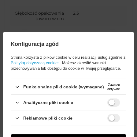
Głębokość opakowania
2.3
towaru w cm
Kolor
Czerwony
Konfiguracja zgód
Strona korzysta z plików cookie w celu realizacji usług zgodnie z
Polityką dotyczącą cookies
. Możesz określić warunki
przechowywania lub dostępu do cookie w Twojej przeglądarce.
Potrzebujesz pomocy? Masz
pytania?
Zawsze
Funkcjonalne pliki cookie (wymagane)
aktywne
Zadaj pytanie a my
odpowiemy niezwłocznie,
ZADAJ PYTANIE
najciekawsze pytania i
Analityczne pliki cookie
odpowiedzi publikując dla
innych.
Wystarczy
założyć konto
i zrobić
Reklamowe pliki cookie
zakupy za
min. 50 zł
, aby
odblokować zniżki na kolejne
zamówienia