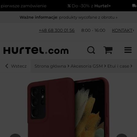
ierwsze zamówienie
Do -30% z
Hurtel+
W
Ważne informacje
: produkty wycofane z obrotu »
+48 68 300 01 56
8:00 - 16:00
KONTAKT
Strona główna
Akcesoria GSM
Etui i case
E
Wstecz