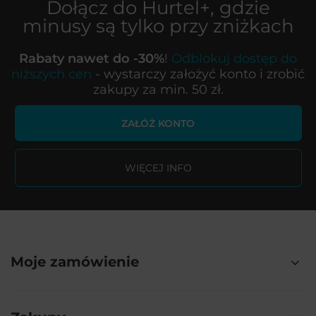
Dołącz do
Hurtel+
, gdzie
minusy są tylko przy zniżkach
Rabaty nawet do -30%
!
Odblokuj dostęp do
niższych cen
- wystarczy założyć konto i zrobić
zakupy za min. 50 zł.
ZAŁÓŻ KONTO
WIĘCEJ INFO
Moje zamówienie