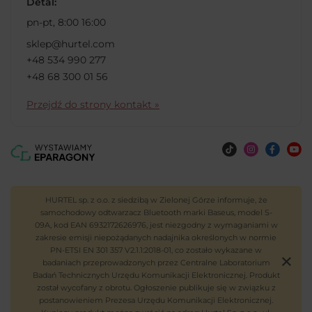
Detal:
pn-pt, 8:00 16:00
sklep@hurtel.com
+48 534 990 277
+48 68 300 01 56
Przejdź do strony kontakt »
HURTEL sp. z o.o. z siedzibą w Zielonej Górze informuje, że
samochodowy odtwarzacz Bluetooth marki Baseus, model S-
09A, kod EAN 6932172626976, jest niezgodny z wymaganiami w
zakresie emisji niepożądanych nadajnika określonych w normie
PN-ETSI EN 301 357 V2.1.1:2018-01, co zostało wykazane w
badaniach przeprowadzonych przez Centralne Laboratorium
Badań Technicznych Urzędu Komunikacji Elektronicznej. Produkt
został wycofany z obrotu. Ogłoszenie publikuje się w związku z
postanowieniem Prezesa Urzędu Komunikacji Elektronicznej.