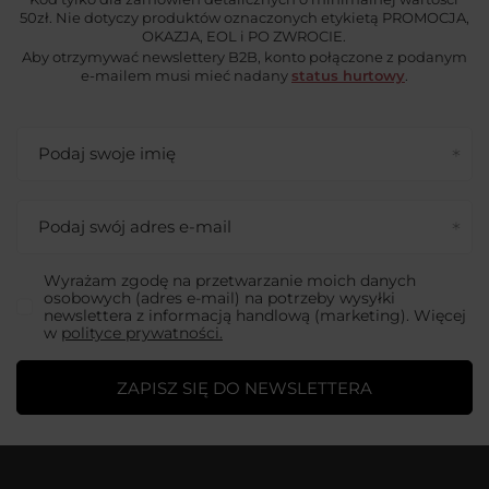
50zł. Nie dotyczy produktów oznaczonych etykietą PROMOCJA,
OKAZJA, EOL i PO ZWROCIE.
Aby otrzymywać newslettery B2B, konto połączone z podanym
e-mailem musi mieć nadany
status hurtowy
.
Podaj swoje imię
Podaj swój adres e-mail
Wyrażam zgodę na przetwarzanie moich danych
osobowych (adres e-mail) na potrzeby wysyłki
newslettera z informacją handlową (marketing). Więcej
w
polityce prywatności.
ZAPISZ SIĘ DO NEWSLETTERA