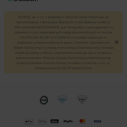
HURTEL sp. z o.o. z siedzibą w Zielonej Górze informuje, że
samochodowy odtwarzacz Bluetooth marki Baseus, model S-
09A, kod EAN 6932172626976, jest niezgodny z wymaganiami w
zakresie emisji niepożądanych nadajnika określonych w normie
PN-ETSI EN 301 357 V2.1.1:2018-01, co zostało wykazane w
badaniach przeprowadzonych przez Centralne Laboratorium
Badań Technicznych Urzędu Komunikacji Elektronicznej. Produkt
został wycofany z obrotu. Ogłoszenie publikuje się w związku z
postanowieniem Prezesa Urzędu Komunikacji Elektronicznej.
Kupiony produkt można zwrócić na adres: Hurtel Sp. z o.o., ul.
Międzyrzecka 12, 65-127 Zielona Góra.