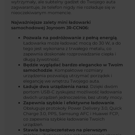
wytrzymały, ale subtelny gadżet do Twojego auta
zagwarantuje, że telefon nigdy nie rozładuje się w
nieoczekiwanym momencie.
Najważniejsze zalety mini ładowarki
samochodowej Joyroom JR-CCN06:
Pozwala na podróżowanie z pełną energią
.
Ładowarka może ładować mocą do 30 W, a do
tego jest wykonana z trwałego metalu, co
zapewnia doskonałe rozprowadzanie ciepła i
długą żywotność.
Będzie wyglądać bardzo elegancko w Twoim
samochodzie
. Kompaktowe rozmiary
urządzenia pozwalają utrzymać porządek i
elegancję we wnętrzu Twojego auta.
Ładuje dwa urządzenia naraz
. Dzięki dwóm
portom USB-C zyskujesz możliwość ładowania
dwóch urządzeń jednocześnie, bez utraty mocy.
Zapewnia szybkie i efektywne ładowanie
.
Obsługuje protokoły Power Delivery 3.0, Quick
Charge 3.0, PPS, Samsung AFC i Huawei FCP,
co zapewnia szybkie ładowanie Twoich
urządzeń.
Stawia bezpieczeństwo na pierwszym