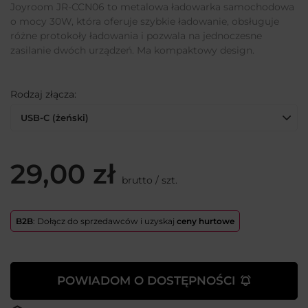
Joyroom JR-CCN06 to metalowa ładowarka samochodowa
o mocy 30W, która oferuje szybkie ładowanie, obsługuje
różne protokoły ładowania i pozwala na jednoczesne
zasilanie dwóch urządzeń. Ma kompaktowy design.
Rodzaj złącza
USB-C (żeński)
29,00 zł
brutto
/
szt.
B2B
: Dołącz do sprzedawców i uzyskaj
ceny hurtowe
POWIADOM O DOSTĘPNOŚCI