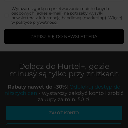
Wyrażam zgodę na przetwarzanie moich danych
osobowych (adres e-mail) na potrzeby wysyłki
newslettera z informacją handlową (marketing). Więcej
w
polityce prywatności.
ZAPISZ SIĘ DO NEWSLETTERA
Dołącz do
Hurtel+
, gdzie
minusy są tylko przy zniżkach
Rabaty nawet do -30%
!
Odblokuj dostęp do
niższych cen
- wystarczy założyć konto i zrobić
zakupy za min. 50 zł.
ZAŁÓŻ KONTO