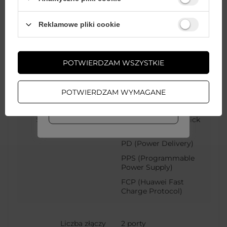
Wystarczy
założyć konto
i zrobić
Kod producenta
JR-CCN06
Reklamowe pliki cookie
zakupy za
min. 50 zł
, aby
odblokować zniżki na kolejne
zamówienia
Kolor
Czarny
POTWIERDZAM WSZYSTKIE
ZAŁÓŻ KONTO
Rodzaj ładowarki
Samochodowa
POTWIERDZAM WYMAGANE
WIĘCEJ INFO
Standard szybkiego
QC (Qualcomm Quick
ładowania
Charge)
PD (Power Delivery)
PPS (Programmable
Power Supply)
FCP (Huawei Fast
Charge Protocol)
Liczba złączy
2 porty