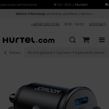
erwsze zamówienie
Do -30% z
Hurtel+
Wy
Ważne informacje
: produkty wycofane z obrotu »
+48 68 300 01 56
8:00 - 16:00
KONTAKT
Strona główna
Joyroom
Ładowarki samoch
Wstecz