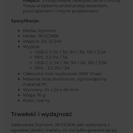
miejscu
. Zintegrowane zabezpieczenia chronią
Twoje urządzenia przed przegrzewaniem,
przeciążeniem i innymi problemami.
Specyfikacja:
Marka: Joyroom
Model: JR-CCN06
Wejście: DC 12-24V
Wyjście:
USB-C 1: 5V / 3A, 9V / 3A, 12V / 2.5A
PPS: 3.3-11V / 3A
USB-C 2: 5V / 3A, 9V / 3A, 12V / 2.5A
PPS：3.3-11V / 3A
Całkowita moc wyjściowa: 30W (max)
Materiał: stop aluminium, ognioodporny
materiał PC
Wymiary: 24 x 24 x 46 mm
Waga: 16 g
Kolor: czarny
Trwałość i wydajność
Ładowarka Joyroom JR-CCN06 jest wykonana z
wysokiej jakości metalu, co nie tylko gwarantuje jej