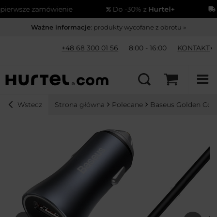
amówienie
Do -30% z
Hurtel+
Wysyłka
od
Ważne informacje
: produkty wycofane z obrotu »
+48 68 300 01 56
8:00 - 16:00
KONTAKT
Strona główna
Polecane
Baseus Golden Con
Wstecz