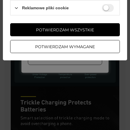
Wystarczy
założyć konto
i zrobić
Reklamowe pliki cookie
zakupy za
min. 50 zł
, aby
odblokować zniżki na kolejne
zamówienia
POTWIERDZAM WSZYSTKIE
ZAŁÓŻ KONTO
POTWIERDZAM WYMAGANE
WIĘCEJ INFO