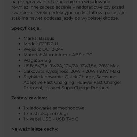
na przegrzewanie. Urządzenie ma wbudowane
również inne zabezpieczenia – nadprądowe czy przed
zwarciem. Dzięki perfekcyjnemu kształtowi pozostaje
stabilna nawet podczas jazdy po wyboistej drodze.
Specyfikacja:
Marka: Baseus
Model: CCJDZ-U
Wejście: DC 12-24V
Materiał: Aluminium + ABS + PC
Waga: 24,6 g
USB: 5V/3A, 9V/2A, 10V/2A, 12V/1,5A, 20W Max.
Całkowita wydajność: 20W + 20W (40W Max)
Szybkie ładowanie:
Quick Charge, Samsung
Adaptive Fast Charging, Huawei Fast Charger
Protocol, Huawei SuperCharge Protocol
Zestaw zawiera:
1 x ładowarka samochodowa
1 x instrukcja obsługi
1 x kabel USB - USB Typ C
Najważniejsze cechy: