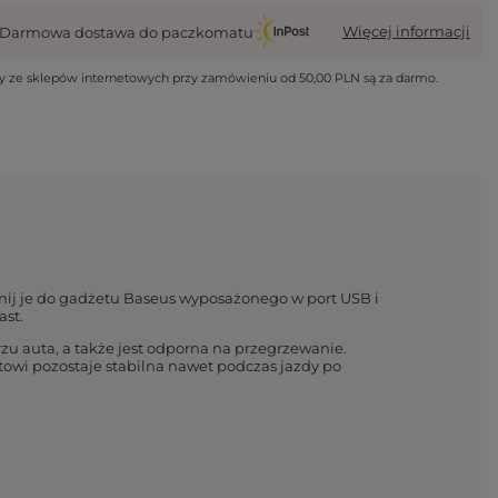
Więcej informacji
Darmowa dostawa do paczkomatu
wy ze sklepów internetowych przy zamówieniu od
50,00 PLN
są za darmo.
ij je do gadżetu Baseus wyposażonego w port USB i
ast.
u auta, a także jest odporna na przegrzewanie.
wi pozostaje stabilna nawet podczas jazdy po