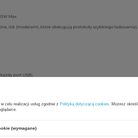
, 20W Max
e, itd. (modelami, które obsługują protokoły szybkiego ładowania).
każdy port USB).
zeń na raz. USB i USB Typ C.
ia ładowarki w nocy.
uszkodzeniom telefonu w czasie ładowania.
ia.
 w celu realizacji usług zgodnie z
Polityką dotyczącą cookies
. Możesz określ
eglądarce.
nia? Ta ładowarka samochodowa Baseus wspiera technologie Power D
otocol), SCP (Huawei SuperCharge Protocol).
cookie (wymagane)
ut!