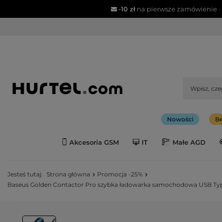
-10 zł
na pierwsze zamówienie
Nowości
Be
Akcesoria GSM
IT
Małe AGD
Jesteś tutaj:
Strona główna
Promocja -25%
Baseus Golden Contactor Pro szybka ładowarka samochodowa USB Typ C