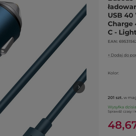
ładowar
USB 40 
Charge 
C - Lig
EAN: 6953156
+ Dodaj do p
Kolor
201
szt.
w mag
Wysyłka
dzisi
Sprawdź czasy i 
48,67