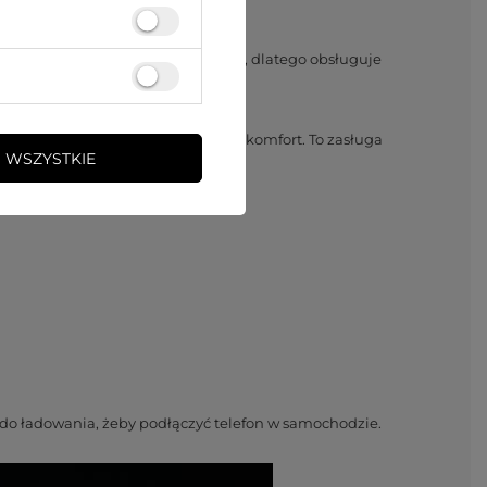
jest w dwa porty – USB i USB Typ C, dlatego obsługuje
epła gwarantuje bezpieczeństwo i komfort. To zasługa
 WSZYSTKIE
 do ładowania, żeby podłączyć telefon w samochodzie.