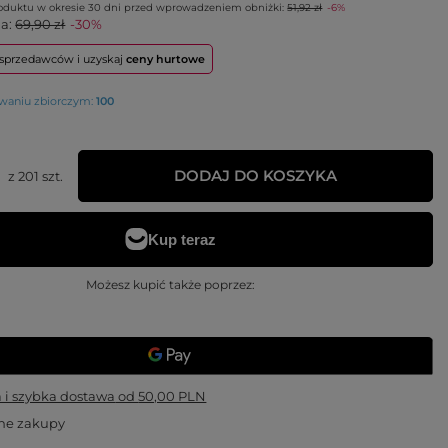
roduktu w okresie 30 dni przed wprowadzeniem obniżki:
51,92 zł
-6%
na:
69,90 zł
-30%
o sprzedawców i uzyskaj
ceny hurtowe
owaniu zbiorczym:
100
DODAJ DO KOSZYKA
z
201
szt.
Możesz kupić także poprzez:
i szybka dostawa
od
50,00 PLN
ne zakupy