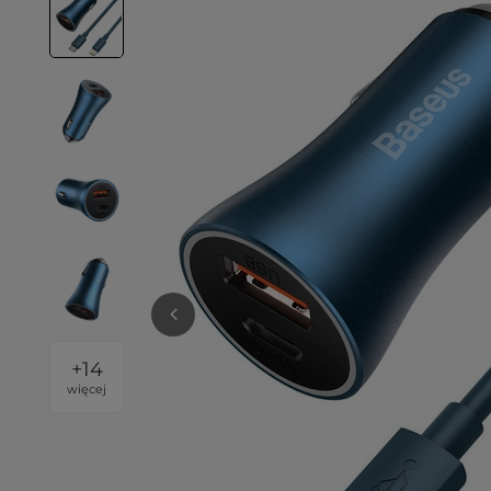
+
14
więcej