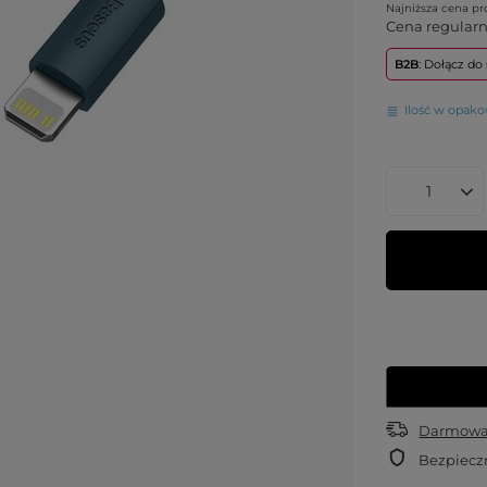
Najniższa cena p
Cena regular
B2B
: Dołącz d
Ilość w opak
Darmowa 
Bezpiecz