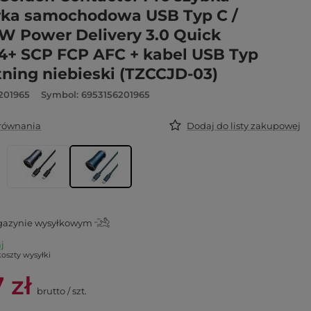
ka samochodowa USB Typ C /
W Power Delivery 3.0 Quick
4+ SCP FCP AFC + kabel USB Typ
htning niebieski (TZCCJD-03)
201965
Symbol: 6953156201965
orównania
Dodaj do listy zakupowej
azynie wysyłkowym
aj
koszty wysyłki
 zł
brutto
/
szt.