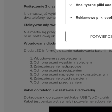
Analityczne pliki coo
Podłączenie 2 urządzeń jednocześnie
Nie musisz już wybierać, które urządzenie naładujesz 
dwa telefony równocześnie.
Reklamowe pliki coo
Efektywne odprowadzanie ciepła
Nie martw się przegrzewaniem ładowarki i podłączone
m.in. metalowej obudowy.
POTWIERD
Wbudowana dioda LED
Dioda LED informuje o stanie naładowania baterii – 
Wbudowane zabezpieczenia
Ochrona przed wysokim napięciem
Zabezpieczenie nadprądowe
Ochrona przed przeciążeniem
Ochrona przed napięciem elektrostatycznym
Zabezpieczenie przed zwarciem
Ochrona przed przegrzaniem
Kabel do telefonu w zestawie z ładowarką
Do ładowarki dołączony jest kabel USB Typ C - Lightn
Kabel jest bardzo wytrzymały i pozwala na ładowanie