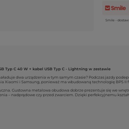
Smile - dosta
B Typ C 40 W + kabel USB Typ C - Lightning w zestawie
naładuje dwa urządzenia w tym samym czasie? Podczas jazdy podepn
nia Xiaomi i Samsung, ponieważ ma wbudowaną technologię BPS II f
etyczna. Gustowna metalowa obudowa dobrze prezentuje się we wnętrz
a – nadprądowe czy przed zwarciem. Dzięki perfekcyjnemu kształto