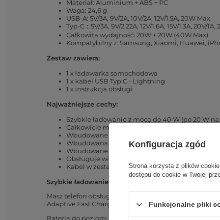
Materiał: Aluminium + ABS + PC
Waga: 24,6 g
USB-A: 5V/3A, 9V/2A, 10V/2A, 12V/1,5A, 20W Max.
Typ-C：5V/3A, 9V/2.22A, 12V/1.6A, 15V/1.3A, 20V/1A
Całkowita wydajność: 20W + 20W (40W Max)
Kompatybilny z: Samsung, Xiaomi, Huawei, iPhon
Zestaw zawiera:
1 x ładowarka samochodowa
1 x kabel USB Typ C - Lightning
1 x instrukcja obsługi
Najważniejsze cechy:
Szybkie ładowanie z mocą do 40 W (po 20 W na 
Całkowicie metalowa obudowa.
Wbudowane dwa porty do ładowania dwóch urząd
Wbudowana dioda LED do łatwego zlokalizowan
Konfiguracja zgód
Wbudowane zabezpieczenia przeciwdziałające 
Obsługuje wiele standardów szybkiego ładowan
Strona korzysta z plików cookie
Kabel w zestawie
dostępu do cookie w Twojej prz
Szybkie ładowanie telefonów
Masz telefon obsługujący protokół szybkiego ładowa
Adaptive Fast Charging), FCP (Huawei Fast Charger Pr
Funkcjonalne pliki 
Bateria do poziomu 50% ładuje się zaledwie w 30 min