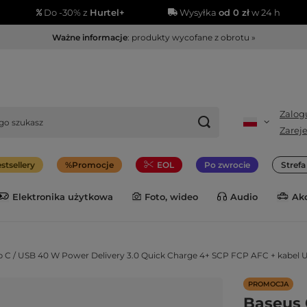
Do -30% z
Hurtel+
Wysyłka
od 0 zł
w 24 h
Ważne informacje
: produkty wycofane z obrotu »
Zalogu
Zareje
stsellery
Promocje
EOL
Po zwrocie
Stref
Elektronika użytkowa
Foto, wideo
Audio
Ak
 / USB 40 W Power Delivery 3.0 Quick Charge 4+ SCP FCP AFC + kabel USB
PROMOCJA
Baseus 