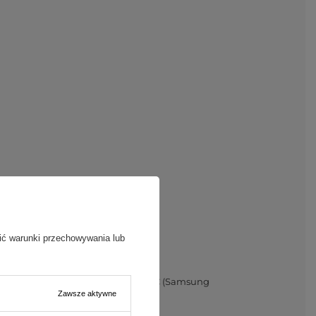
ić warunki przechowywania lub
elivery 20 W, Quick Charge 4+, AFC (Samsung
Zawsze aktywne