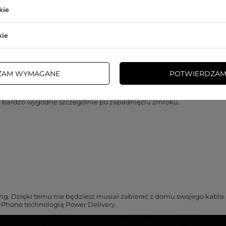
kie
jako pierwsze, ani zabierać ze sobą dwóch ładowarek. Ta wyposażona 
kie
go do niej tabletu czy telefonu. System szybkiego odprowadzania ci
ZAM WYMAGANE
POTWIERDZAM
to bardzo wygodne szczególnie po zapadnięciu zmroku.
ing. Dzięki temu nie będziesz musiał zabierać z domu swojego kabla
 iPhone technologią Power Delivery.