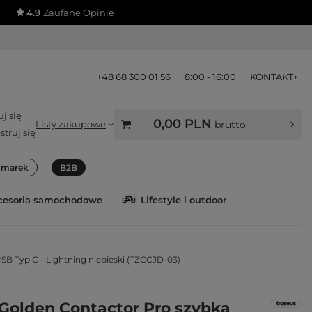
4.9
Zaufane Opinie
+48 68 300 01 56
8:00 - 16:00
KONTAKT
j się
0,00 PLN
Listy zakupowe
brutto
struj się
a marek
B2B
cesoria samochodowe
Lifestyle i outdoor
 Typ C - Lightning niebieski (TZCCJD-03)
Golden Contactor Pro szybka