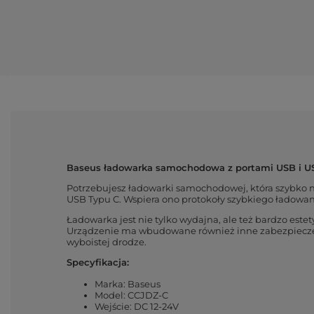
Baseus ładowarka samochodowa z portami USB i US
Potrzebujesz ładowarki samochodowej, która szybko 
USB Typu C. Wspiera ono protokoły szybkiego ładowa
Ładowarka jest nie tylko wydajna, ale też bardzo est
Urządzenie ma wbudowane również inne zabezpieczeni
wyboistej drodze.
Specyfikacja:
Marka: Baseus
Model: CCJDZ-C
Wejście: DC 12-24V