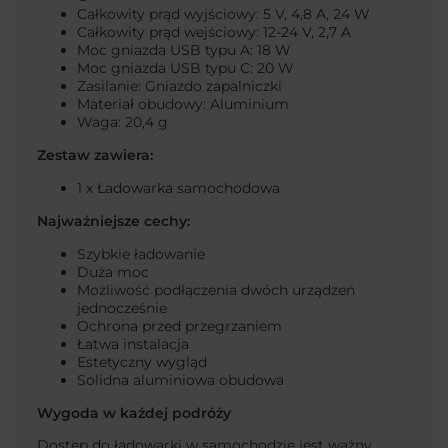
Całkowity prąd wyjściowy: 5 V, 4,8 A, 24 W
Całkowity prąd wejściowy: 12-24 V, 2,7 A
Moc gniazda USB typu A: 18 W
Moc gniazda USB typu C: 20 W
Zasilanie: Gniazdo zapalniczki
Materiał obudowy: Aluminium
Waga: 20,4 g
Zestaw zawiera:
1 x Ładowarka samochodowa
Najważniejsze cechy:
Szybkie ładowanie
Duża moc
Możliwość podłączenia dwóch urządzeń
jednocześnie
Ochrona przed przegrzaniem
Łatwa instalacja
Estetyczny wygląd
Solidna aluminiowa obudowa
Wygoda w każdej podróży
Dostęp do ładowarki w samochodzie jest ważny