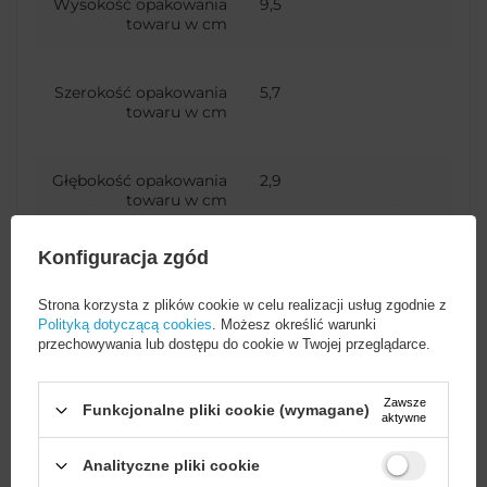
Wysokość opakowania
9,5
towaru w cm
Szerokość opakowania
5,7
towaru w cm
Głębokość opakowania
2,9
towaru w cm
Konfiguracja zgód
Ilość w opakowaniu
90
zbiorczym
Strona korzysta z plików cookie w celu realizacji usług zgodnie z
Polityką dotyczącą cookies
. Możesz określić warunki
przechowywania lub dostępu do cookie w Twojej przeglądarce.
Liczba złączy
2 porty
wyjściowych
Zawsze
Funkcjonalne pliki cookie (wymagane)
aktywne
Kod producenta
30780
Analityczne pliki cookie