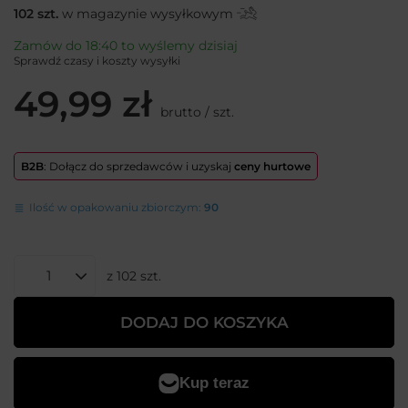
102
szt.
w magazynie wysyłkowym
Zamów do
18:40 to wyślemy dzisiaj
Sprawdź czasy i koszty wysyłki
49,99 zł
brutto
/
szt.
B2B
: Dołącz do sprzedawców i uzyskaj
ceny hurtowe
Ilość w opakowaniu zbiorczym:
90
z
102
szt.
DODAJ DO KOSZYKA