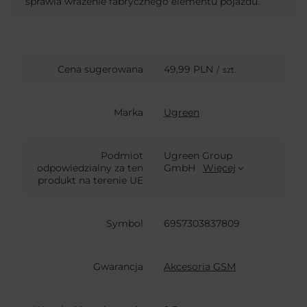
sprawia wrażenie fabrycznego elementu pojazdu.
Cena sugerowana
49,99 PLN
/
szt.
Marka
Ugreen
Podmiot
Ugreen Group
odpowiedzialny za ten
GmbH
Więcej
produkt na terenie UE
Symbol
6957303837809
Gwarancja
Akcesoria GSM