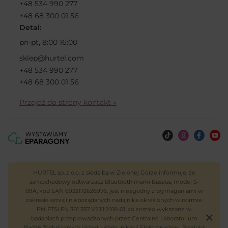
+48 534 990 277
+48 68 300 01 56
Detal:
pn-pt, 8:00 16:00
sklep@hurtel.com
+48 534 990 277
+48 68 300 01 56
Przejdź do strony kontakt »
HURTEL sp. z o.o. z siedzibą w Zielonej Górze informuje, że
samochodowy odtwarzacz Bluetooth marki Baseus, model S-
09A, kod EAN 6932172626976, jest niezgodny z wymaganiami w
zakresie emisji niepożądanych nadajnika określonych w normie
PN-ETSI EN 301 357 V2.1.1:2018-01, co zostało wykazane w
badaniach przeprowadzonych przez Centralne Laboratorium
Badań Technicznych Urzędu Komunikacji Elektronicznej. Produkt