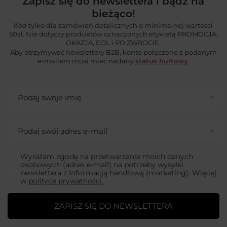
Zapisz się do newslettera i bądź na
bieżąco!
Kod tylko dla zamówień detalicznych o minimalnej wartości
50zł. Nie dotyczy produktów oznaczonych etykietą PROMOCJA,
OKAZJA, EOL i PO ZWROCIE.
Aby otrzymywać newslettery B2B, konto połączone z podanym
e-mailem musi mieć nadany
status hurtowy
.
Podaj swoje imię
Podaj swój adres e-mail
Wyrażam zgodę na przetwarzanie moich danych
osobowych (adres e-mail) na potrzeby wysyłki
newslettera z informacją handlową (marketing). Więcej
w
polityce prywatności.
ZAPISZ SIĘ DO NEWSLETTERA