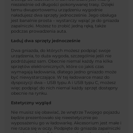
niezależnie od długości pokonywanej trasy. Dzięki
temu dwuportowemu urządzeniu wygodnie
naładujesz dwa sprzęty jednocześnie. Jego obsługa
jest banalnie prosta – wystarczy wpiąć je do gniazda
zapalniczki. Możesz to zrobić jedną ręką, także
podczas prowadzenia auta.
Ładuj dwa sprzęty jednocześnie
Dwa gniazda, do których możesz podpiąć swoje
urządzenia, to duża wygoda, szczególnie jeśli nie
podróżujesz sam. Obecnie niemal każdy ma kilka
sprzętów elektronicznych, które co jakiś czas
wymagają ładowania, dlatego jedno gniazdo może
być niewystarczające. W tej ładowarce masz do
dyspozycji dwa – USB typu A i USB typu C, możesz
więc podpiąć do nich niemal każdy sprzęt dostępny
obecnie na rynku.
Estetyczny wygląd
Nie musisz się obawiać, że wnętrze Twojego pojazdu
będzie prezentowało się nieestetycznie po
wyposażeniu go w ładowarkę. Akcesorium jest małe i
nie rzuca się w oczy. Podpięte do gniazda zapalniczki