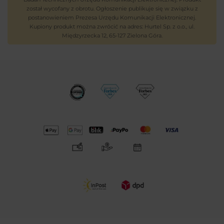
został wycofany z obrotu. Ogłoszenie publikuje się w związku z
postanowieniem Prezesa Urzędu Komunikacji Elektronicznej.
Kupiony produkt można zwrócić na adres: Hurtel Sp. z o.o., ul.
Międzyrzecka 12, 65-127 Zielona Góra.