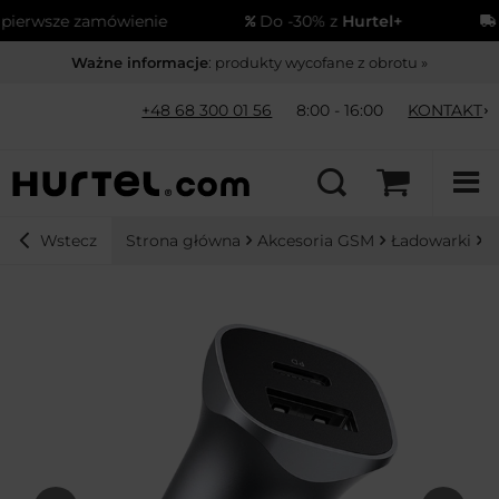
erwsze zamówienie
Do -30% z
Hurtel+
Wy
Ważne informacje
: produkty wycofane z obrotu »
+48 68 300 01 56
8:00 - 16:00
KONTAKT
Strona główna
Akcesoria GSM
Ładowarki
Ł
Wstecz