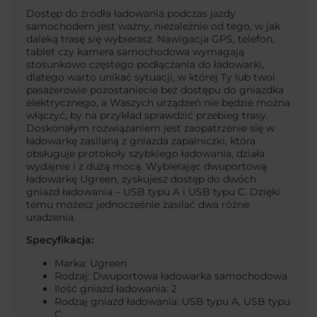
Dostęp do źródła ładowania podczas jazdy
samochodem jest ważny, niezależnie od tego, w jak
daleką trasę się wybierasz. Nawigacja GPS, telefon,
tablet czy kamera samochodowa wymagają
stosunkowo częstego podłączania do ładowarki,
dlatego warto unikać sytuacji, w której Ty lub twoi
pasażerowie pozostaniecie bez dostępu do gniazdka
elektrycznego, a Waszych urządzeń nie będzie można
włączyć, by na przykład sprawdzić przebieg trasy.
Doskonałym rozwiązaniem jest zaopatrzenie się w
ładowarkę zasilaną z gniazda zapalniczki, która
obsługuje protokoły szybkiego ładowania, działa
wydajnie i z dużą mocą. Wybierając dwuportową
ładowarkę Ugreen, zyskujesz dostęp do dwóch
gniazd ładowania – USB typu A i USB typu C. Dzięki
temu możesz jednocześnie zasilać dwa różne
uradzenia.
Specyfikacja:
Marka: Ugreen
Rodzaj: Dwuportowa ładowarka samochodowa
Ilość gniazd ładowania: 2
Rodzaj gniazd ładowania: USB typu A, USB typu
C