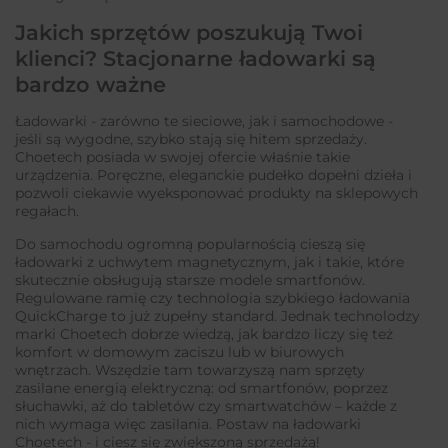
Jakich sprzętów poszukują Twoi
klienci? Stacjonarne ładowarki są
bardzo ważne
Ładowarki - zarówno te sieciowe, jak i samochodowe -
jeśli są wygodne, szybko stają się hitem sprzedaży.
Choetech posiada w swojej ofercie właśnie takie
urządzenia. Poręczne, eleganckie pudełko dopełni dzieła i
pozwoli ciekawie wyeksponować produkty na sklepowych
regałach.
Do samochodu ogromną popularnością cieszą się
ładowarki z uchwytem magnetycznym, jak i takie, które
skutecznie obsługują starsze modele smartfonów.
Regulowane ramię czy technologia szybkiego ładowania
QuickCharge to już zupełny standard. Jednak technolodzy
marki Choetech dobrze wiedzą, jak bardzo liczy się też
komfort w domowym zaciszu lub w biurowych
wnętrzach. Wszędzie tam towarzyszą nam sprzęty
zasilane energią elektryczną: od smartfonów, poprzez
słuchawki, aż do tabletów czy smartwatchów – każde z
nich wymaga więc zasilania. Postaw na ładowarki
Choetech - i ciesz się zwiększoną sprzedażą!