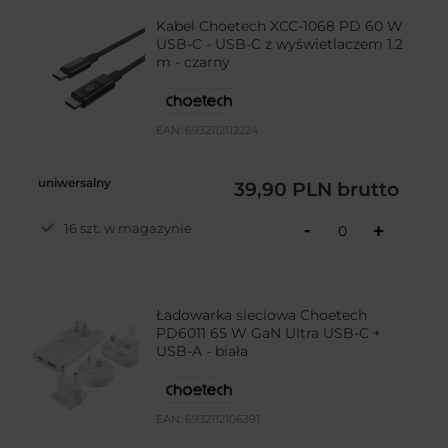
Kabel Choetech XCC-1068 PD 60 W
USB-C - USB-C z wyświetlaczem 1.2
m - czarny
EAN:
6932112112224
uniwersalny
39,90 PLN
brutto
-
16 szt. w magazynie
+
Ładowarka sieciowa Choetech
PD6011 65 W GaN Ultra USB-C +
USB-A - biała
EAN:
6932112106391