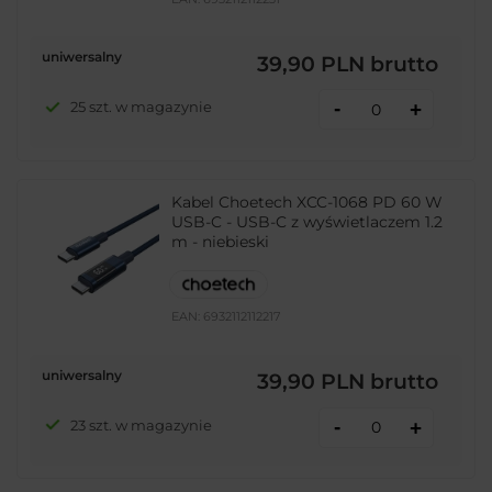
uniwersalny
39,90 PLN
brutto
-
25 szt. w magazynie
+
Kabel Choetech XCC-1068 PD 60 W
USB-C - USB-C z wyświetlaczem 1.2
m - niebieski
EAN:
6932112112217
uniwersalny
39,90 PLN
brutto
-
23 szt. w magazynie
+