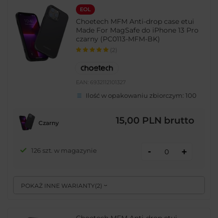
EOL
Choetech MFM Anti-drop case etui
Made For MagSafe do iPhone 13 Pro
czarny (PC0113-MFM-BK)
(2)
EAN:
6932112101327
Ilość w opakowaniu zbiorczym:
100
15,00 PLN
brutto
Czarny
-
126 szt. w magazynie
+
POKAŻ INNE WARIANTY
(
2
)