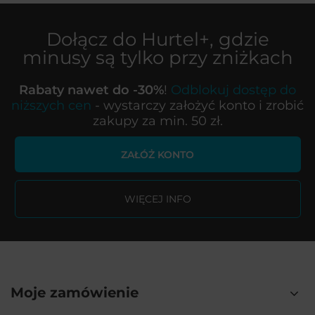
Dołącz do
Hurtel+
, gdzie
minusy są tylko przy zniżkach
Rabaty nawet do -30%
!
Odblokuj dostęp do
niższych cen
- wystarczy założyć konto i zrobić
zakupy za min. 50 zł.
ZAŁÓŻ KONTO
WIĘCEJ INFO
Moje zamówienie