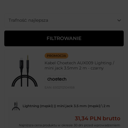
Zmień sortowanie
Trafność: najlepsza
FILTROWANIE
PROMOCJA
Kabel Choetech AUX009 Lighting /
mini jack 3.5mm 2 m - czarny
EAN:
6932112104168
Lightning (męski) || mini jack 3.5 mm (męski) \ 2 m
31,34 PLN
brutto
Najniższa cena produktu w okresie 30 dni przed wprowadzeniem