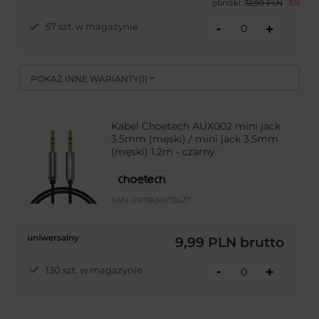
obniżki:
32,99 PLN
-5%
-
57 szt. w magazynie
+
POKAŻ INNE WARIANTY
(
1
)
Kabel Choetech AUX002 mini jack
3.5mm (męski) / mini jack 3.5mm
(męski) 1.2m - czarny
EAN:
6971824972627
uniwersalny
9,99 PLN
brutto
-
130 szt. w magazynie
+