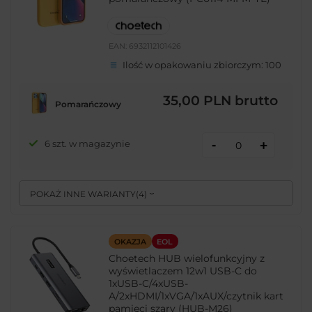
EAN:
6932112101426
Ilość w opakowaniu zbiorczym:
100
35,00 PLN
brutto
Pomarańczowy
-
6 szt. w magazynie
+
POKAŻ INNE WARIANTY
(
4
)
OKAZJA
EOL
Choetech HUB wielofunkcyjny z
wyświetlaczem 12w1 USB-C do
1xUSB-C/4xUSB-
A/2xHDMI/1xVGA/1xAUX/czytnik kart
pamięci szary (HUB-M26)