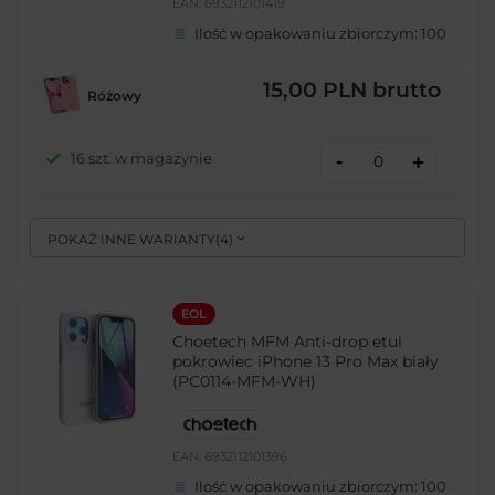
EAN:
6932112101419
Ilość w opakowaniu zbiorczym:
100
15,00 PLN
brutto
Różowy
-
16 szt. w magazynie
+
POKAŻ INNE WARIANTY
(
4
)
EOL
Choetech MFM Anti-drop etui
pokrowiec iPhone 13 Pro Max biały
(PC0114-MFM-WH)
EAN:
6932112101396
Ilość w opakowaniu zbiorczym:
100