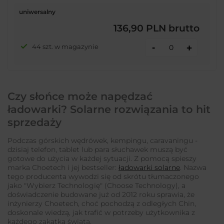
uniwersalny
136,90 PLN
brutto
-
44 szt. w magazynie
+
Czy słońce może napędzać
ładowarki? Solarne rozwiązania to hit
sprzedaży
Podczas górskich wędrówek, kempingu, caravaningu -
dzisiaj telefon, tablet lub para słuchawek muszą być
gotowe do użycia w każdej sytuacji. Z pomocą spieszy
marka Choetech i jej bestseller:
ładowarki solarne
. Nazwa
tego producenta wywodzi się od skrótu tłumaczonego
jako "Wybierz Technologię" (Choose Technology), a
doświadczenie budowane już od 2012 roku sprawia, że
inżynierzy Choetech, choć pochodzą z odległych Chin,
doskonale wiedzą, jak trafić w potrzeby użytkownika z
każdego zakątka świata.