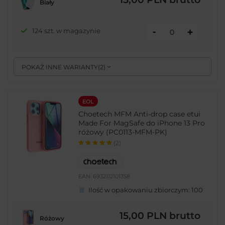
Biały
-
124 szt. w magazynie
+
POKAŻ INNE WARIANTY
(
2
)
EOL
Choetech MFM Anti-drop case etui
Made For MagSafe do iPhone 13 Pro
różowy (PC0113-MFM-PK)
(2)
EAN:
6932112101358
Ilość w opakowaniu zbiorczym:
100
15,00 PLN
brutto
Różowy