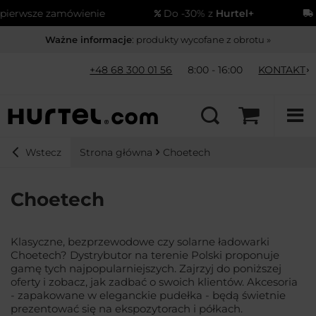
wsze zamówienie
Do -30% z
Hurtel+
Wys
Ważne informacje
: produkty wycofane z obrotu »
+48 68 300 01 56
8:00 - 16:00
KONTAKT
Strona główna
Choetech
Wstecz
Choetech
Klasyczne, bezprzewodowe czy solarne ładowarki
Choetech? Dystrybutor na terenie Polski proponuje
gamę tych najpopularniejszych. Zajrzyj do poniższej
oferty i zobacz, jak zadbać o swoich klientów. Akcesoria
- zapakowane w eleganckie pudełka - będą świetnie
prezentować się na ekspozytorach i półkach.