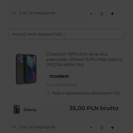
-
3 szt. w magazynie
+
POKAŻ INNE WARIANTY
(
2
)
Choetech MFM Anti-drop etui
pokrowiec iPhone 13 Pro Max zielony
(PC0114-MFM-GN)
EAN:
6932112101402
Ilość w opakowaniu zbiorczym:
100
35,00 PLN
brutto
Zielony
-
3 szt. w magazynie
+