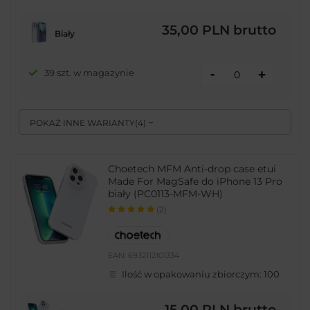
35,00 PLN
brutto
Biały
-
39 szt. w magazynie
+
POKAŻ INNE WARIANTY
(
4
)
Choetech MFM Anti-drop case etui
Made For MagSafe do iPhone 13 Pro
biały (PC0113-MFM-WH)
(2)
EAN:
6932112101334
Ilość w opakowaniu zbiorczym:
100
15,00 PLN
brutto