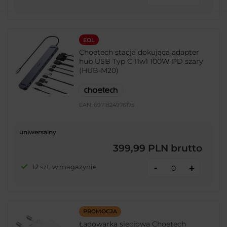
EOL
Choetech stacja dokująca adapter
hub USB Typ C 11w1 100W PD szary
(HUB-M20)
EAN:
6971824976175
uniwersalny
399,99 PLN
brutto
-
12 szt. w magazynie
+
PROMOCJA
Ładowarka sieciowa Choetech