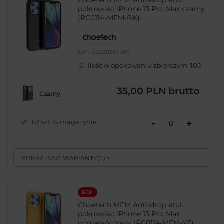
Choetech MFM Anti-drop etui
pokrowiec iPhone 13 Pro Max czarny
(PC0114-MFM-BK)
EAN:
6932112101389
Ilość w opakowaniu zbiorczym:
100
35,00 PLN
brutto
Czarny
-
62 szt. w magazynie
+
POKAŻ INNE WARIANTY
(
4
)
EOL
Choetech MFM Anti-drop etui
pokrowiec iPhone 13 Pro Max
pomarańczowy (PC0114-MFM-YE)