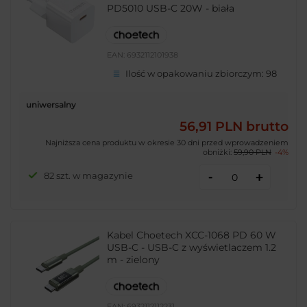
PD5010 USB-C 20W - biała
EAN:
6932112101938
Ilość w opakowaniu zbiorczym:
98
uniwersalny
56,91 PLN
brutto
Najniższa cena produktu w okresie 30 dni przed wprowadzeniem
obniżki:
59,90 PLN
-4%
-
82 szt. w magazynie
+
Kabel Choetech XCC-1068 PD 60 W
USB-C - USB-C z wyświetlaczem 1.2
m - zielony
EAN:
6932112112231