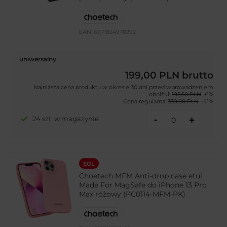
EAN:
6971824978292
uniwersalny
199,00 PLN
brutto
Najniższa cena produktu w okresie 30 dni przed wprowadzeniem
obniżki:
195,50 PLN
+1%
Cena regularna:
339,00 PLN
-41%
-
24 szt. w magazynie
+
EOL
Choetech MFM Anti-drop case etui
Made For MagSafe do iPhone 13 Pro
Max różowy (PC0114-MFM-PK)