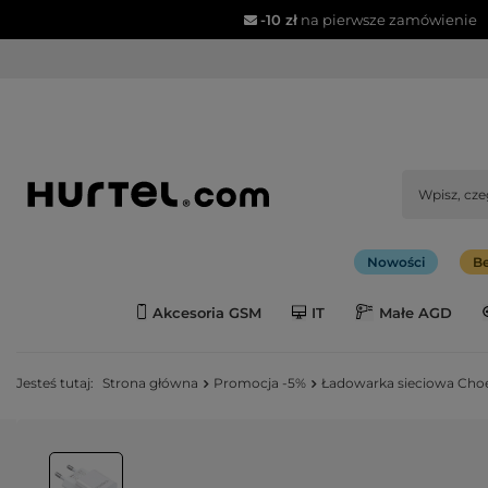
-10 zł
na pierwsze zamówienie
Nowości
Be
Akcesoria GSM
IT
Małe AGD
Jesteś tutaj:
Strona główna
Promocja -5%
Ładowarka sieciowa Cho