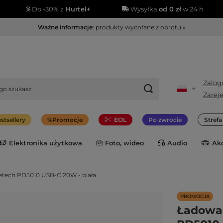
Do -30% z
Hurtel+
Wysyłka
od 0 zł
w 24 h
Ważne informacje
: produkty wycofane z obrotu »
Zalogu
Zareje
stsellery
Promocje
EOL
Po zwrocie
Stref
Elektronika użytkowa
Foto, wideo
Audio
Ak
etech PD5010 USB-C 20W - biała
PROMOCJA
Ładowar