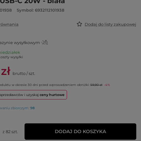
USB-C 20W - biała
101938
Symbol: 6932112101938
orównania
Dodaj do listy zakupowej
zynie wysyłkowym
niedziałek
koszty wysyłki
 zł
brutto
/
szt.
roduktu w okresie 30 dni przed wprowadzeniem obniżki:
59,90 zł
-4%
o sprzedawców i uzyskaj
ceny hurtowe
owaniu zbiorczym:
98
DODAJ DO KOSZYKA
z
82
szt.