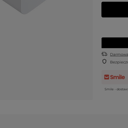
Darmowa 
Bezpiecz
Smile - dosta