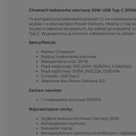
Choetech ładowarka sieciowa 20W USB Typ C (PD5
Ta kompaktowa ładowarka pozwoli Ci na naładowanie 
szybko i w standardzie Power Delivery. Można z niej k
że jest to idealne akcesorium, by zabrać je w podróż
Typ C. Wyposażono ją w liczne zabezpieczenia, dzięki
Specyfikacja:
Marka: Choetech
Rodzaj: Ładowarka sieciowa
Maksymalna moc: 20 W
Prąd wejściowy: 100-240V, 50/60Hz, 0.5A(Max)
Prąd wyjściowy: 5V/3A, 9V/2.22A, 12V/1.67A
Gniazdo: USB Typ C
Wsparcie dla: Power Delivery 3.0
Zestaw zawiera:
1 x ładowarka sieciowa PD5015
Najważniejsze cechy:
Szybkie ładowanie Power Delivery 20W
Kompaktowe wymiary
Niewielki ciężar
Kompatybilna z wieloma smartfonami i tableta