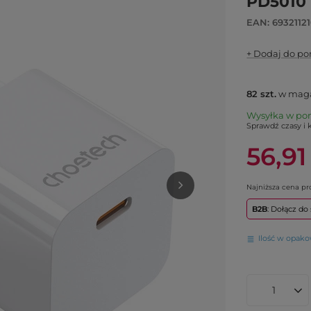
PD5010 
EAN: 6932112
+ Dodaj do p
82
szt.
w maga
Wysyłka
w po
Sprawdź czasy i 
56,91
Najniższa cena p
B2B
: Dołącz d
Ilość w opak