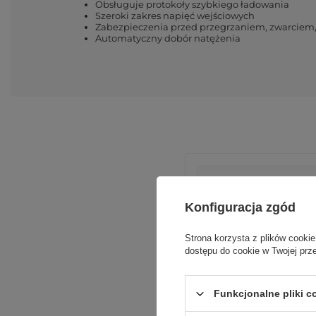
Obsługuje protokoły szybkiego ładowania
Szeroki zakres napięć wejściowych
Zabezpieczenia przed przegrzaniem, zwarciem
Automatyczny dobór natężenia
Konfiguracja zgód
Strona korzysta z plików cookie
dostępu do cookie w Twojej prz
Podmiot odpowiedzialn
Funkcjonalne pliki 