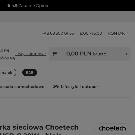
4.9
Zaufane Opinie
+48 68 300 01 56
8:00 - 16:00
KONTAKT
j się
0,00 PLN
Listy zakupowe
brutto
struj się
a marek
B2B
cesoria samochodowe
Lifestyle i outdoor
ka sieciowa Choetech