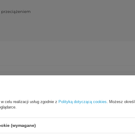
, przeciążeniem
Cena sugerowana
40,00 PLN
/
szt.
Marka
Choetech
 w celu realizacji usług zgodnie z
Polityką dotyczącą cookies
. Możesz określ
eglądarce.
y za ten produkt na terenie UE
Hurtel Sp. z o.o.
Więcej
cookie (wymagane)
Symbol
6932112101938