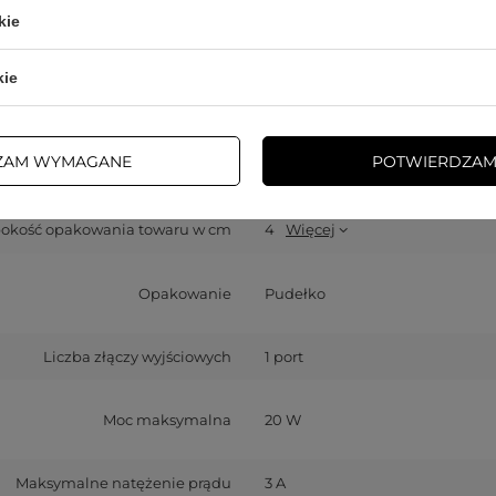
kie
Gwarancja
Akcesoria GSM
kie
okość opakowania towaru w cm
9
ZAM WYMAGANE
POTWIERDZAM
rokość opakowania towaru w cm
7,2
okość opakowania towaru w cm
4
Więcej
Opakowanie
Pudełko
Liczba złączy wyjściowych
1 port
Moc maksymalna
20 W
Maksymalne natężenie prądu
3 A