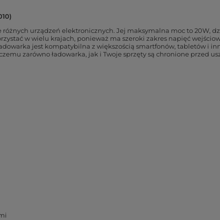
010)
różnych urządzeń elektronicznych. Jej maksymalna moc to 20W, dz
orzystać w wielu krajach, ponieważ ma szeroki zakres napięć wejściow
. Ładowarka jest kompatybilna z większością smartfonów, tabletów i
 czemu zarówno ładowarka, jak i Twoje sprzęty są chronione przed u
mi