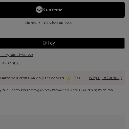
Możesz kupić także poprzez:
i szybka dostawa
ne zakupy
Więcej informacji
Darmowa dostawa do paczkomatu
wy ze sklepów internetowych przy zamówieniu od
50,00 PLN
są za darmo.