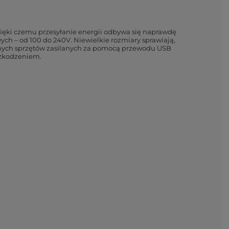
ięki czemu przesyłanie energii odbywa się naprawdę
ych – od 100 do 240V. Niewielkie rozmiary sprawiają,
 innych sprzętów zasilanych za pomocą przewodu USB
szkodzeniem.