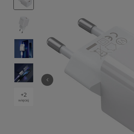
+
2
więcej