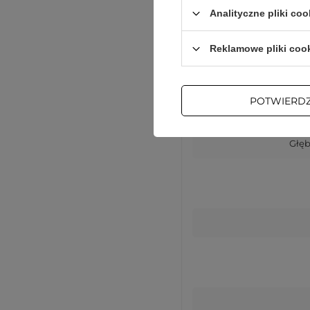
Analityczne pliki coo
Reklamowe pliki coo
Wys
POTWIERD
Sze
Głęb