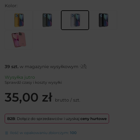
Kolor
39
szt.
w magazynie wysyłkowym
Wysyłka
jutro
Sprawdź czasy i koszty wysyłki
35,00 zł
brutto
/
szt.
B2B
: Dołącz do sprzedawców i uzyskaj
ceny hurtowe
Ilość w opakowaniu zbiorczym:
100