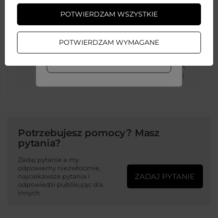
producent urządzenia
POTWIERDZAM WSZYSTKIE
ZAŁÓŻ KONTO
Kolor
Biały
POTWIERDZAM WYMAGANE
WIĘCEJ INFO
Cechy dodatkowe
Z certyfikatem MFM
(Made For MagSafe)
Potrzebujesz pomocy? Masz
pytania?
Zadaj pytanie a my
odpowiemy niezwłocznie,
ZADAJ PYTANIE
najciekawsze pytania i
odpowiedzi publikując dla
innych.