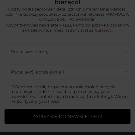
bieżąco!
Kod tylko dla zamówień detalicznych o minimalnej wartości
50zł. Nie dotyczy produktów oznaczonych etykietą PROMOCJA,
OKAZJA, EOL i PO ZWROCIE.
Aby otrzymywać newslettery B2B, konto połączone z podanym
e-mailem musi mieć nadany
status hurtowy
.
Podaj swoje imię
Podaj swój adres e-mail
Wyrażam zgodę na przetwarzanie moich danych
osobowych (adres e-mail) na potrzeby wysyłki
newslettera z informacją handlową (marketing). Więcej
w
polityce prywatności.
ZAPISZ SIĘ DO NEWSLETTERA