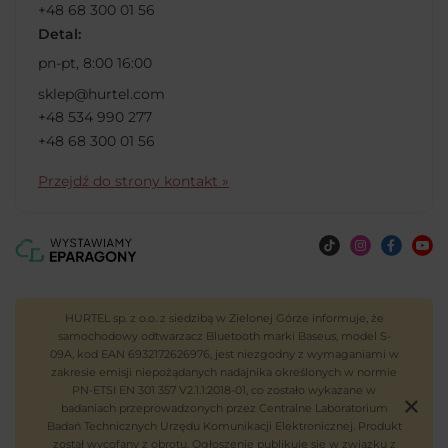
+48 68 300 01 56
Detal:
pn-pt, 8:00 16:00
sklep@hurtel.com
+48 534 990 277
+48 68 300 01 56
Przejdź do strony kontakt »
HURTEL sp. z o.o. z siedzibą w Zielonej Górze informuje, że
samochodowy odtwarzacz Bluetooth marki Baseus, model S-
09A, kod EAN 6932172626976, jest niezgodny z wymaganiami w
zakresie emisji niepożądanych nadajnika określonych w normie
PN-ETSI EN 301 357 V2.1.1:2018-01, co zostało wykazane w
badaniach przeprowadzonych przez Centralne Laboratorium
Badań Technicznych Urzędu Komunikacji Elektronicznej. Produkt
został wycofany z obrotu. Ogłoszenie publikuje się w związku z