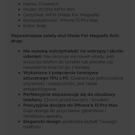
Marka: Choetech
Model: PC0114-MFM-WH
Certyfikat: MFM (Made For Magsafe)
Kompatybilność: iPhone 13 Pro Max
Kolor: biały
Najważniejsze zalety etui Made For Magsafe Anti-
drop:
Ma wysoką wytrzymałość na wstrząsy i skutki
uderzeń
. Nie zarysuje się nawet wtedy, jeśli
wrzucisz telefon do torebki lub plecaka czy
nieuważnie strącisz go z kanapy
Wykonane z połączenia tworzywa
sztucznego TPU z PC
. Gwarantuje jednocześnie
sztywność i elastyczność, jest także
antypoślizgowe
Perfekcyjnie dopasowuje się do obudowy
telefonu
. Chroni przed kurzem i brudem
Precyzyjnie docięte do iPhone’a 13 Pro Max
.
Daje dostęp do przycisków, głośników i
obiektywu aparatu
Elegancki design
podkreśla kształt Twojego
telefonu