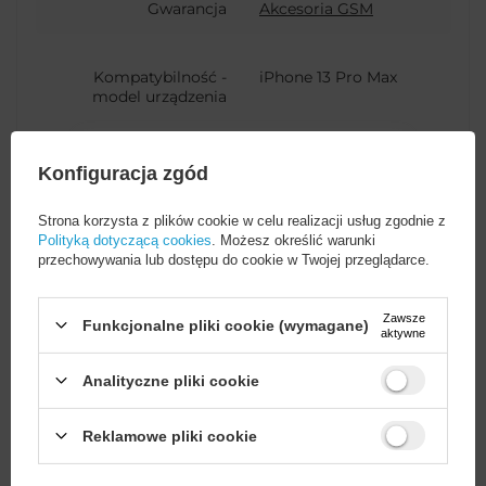
Gwarancja
Akcesoria GSM
Kompatybilność -
iPhone 13 Pro Max
model urządzenia
Kod producenta
01.05.01.XX-PC0114-
Konfiguracja zgód
MFM-WH
Strona korzysta z plików cookie w celu realizacji usług zgodnie z
Polityką dotyczącą cookies
. Możesz określić warunki
Opakowanie
Pudełko
przechowywania lub dostępu do cookie w Twojej przeglądarce.
Zawsze
Zastosowanie
Do smartfona
Funkcjonalne pliki cookie (wymagane)
aktywne
Analityczne pliki cookie
Ilość w opakowaniu
100
zbiorczym
Wystarczy
założyć konto
i zrobić
Reklamowe pliki cookie
zakupy za
min. 50 zł
, aby
odblokować zniżki na kolejne
Kompatybilność -
Apple
zamówienia