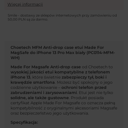
Więcej informacji
Smile - dostawy ze sklepów internetowych przy zamówieniu od
50,00 PLN
są za darmo.
Choetech MFM Anti-drop case etui Made For
MagSafe do iPhone 13 Pro Max biały (PC0114-MFM-
WH)
Made For Magsafe Anti-drop case
od Choetech to
wysokiej jakości
etui kompatybilne z telefonem
iPhone 13
, które świetnie
zabezpieczy tył, boki i
krawędzie smartfona
. Możesz być spokojny o jego
codzienne użytkowanie –
ochroni telefon przed
zabrudzeniami i zarysowaniami
. Etui jest nie tylko
solidne, ale także gustowne
. Produkt posiada
certyfikat Apple Made For Magsafe co oznacza pełną
kompatybilność z oryginalnymi akcesoriami Magsafe
oraz bezpieczeństwo jego użytkowania.
Specyfikacja: