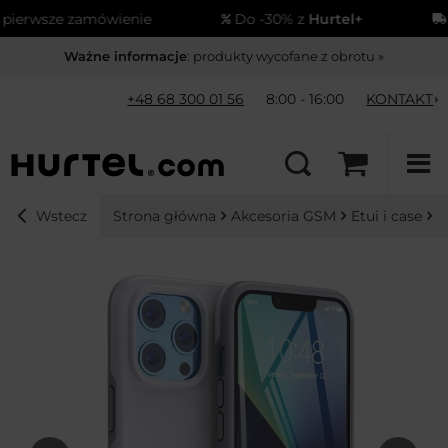
erwsze zamówienie
Do -30% z
Hurtel+
Wy
Ważne informacje
: produkty wycofane z obrotu »
+48 68 300 01 56
8:00 - 16:00
KONTAKT
Strona główna
Akcesoria GSM
Etui i case
i
Wstecz