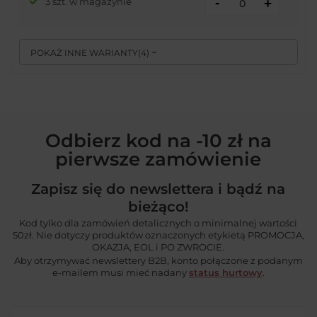
-
3 szt. w magazynie
+
POKAŻ INNE WARIANTY
(
4
)
Odbierz kod na -10 zł na
pierwsze zamówienie
Zapisz się do newslettera i bądź na
bieżąco!
Kod tylko dla zamówień detalicznych o minimalnej wartości
50zł. Nie dotyczy produktów oznaczonych etykietą PROMOCJA,
OKAZJA, EOL i PO ZWROCIE.
Aby otrzymywać newslettery B2B, konto połączone z podanym
e-mailem musi mieć nadany
status hurtowy
.