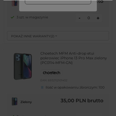
15,00 PLN
brutto
Różowy
-
3 szt. w magazynie
+
POKAŻ INNE WARIANTY
(
2
)
Choetech MFM Anti-drop etui
pokrowiec iPhone 13 Pro Max zielony
(PC0114-MFM-GN)
EAN:
6932112101402
Ilość w opakowaniu zbiorczym:
100
35,00 PLN
brutto
Zielony