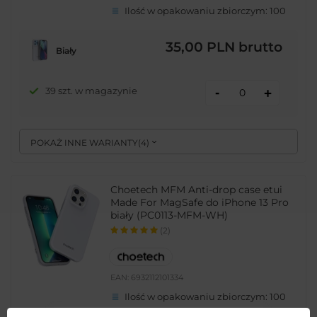
Ilość w opakowaniu zbiorczym:
100
35,00 PLN
brutto
Biały
-
39 szt. w magazynie
+
POKAŻ INNE WARIANTY
(
4
)
Choetech MFM Anti-drop case etui
Made For MagSafe do iPhone 13 Pro
biały (PC0113-MFM-WH)
(2)
EAN:
6932112101334
Ilość w opakowaniu zbiorczym:
100