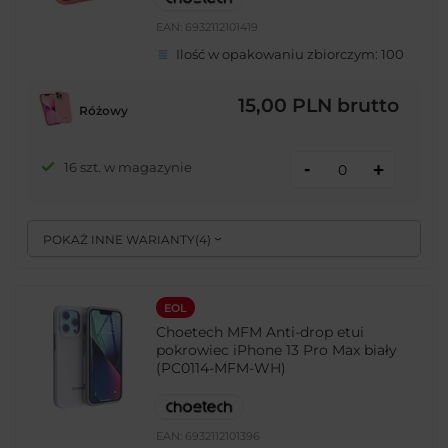
EAN:
6932112101419
Ilość w opakowaniu zbiorczym:
100
15,00 PLN
brutto
Różowy
-
16 szt. w magazynie
+
POKAŻ INNE WARIANTY
(
4
)
EOL
Choetech MFM Anti-drop etui
pokrowiec iPhone 13 Pro Max biały
(PC0114-MFM-WH)
EAN:
6932112101396