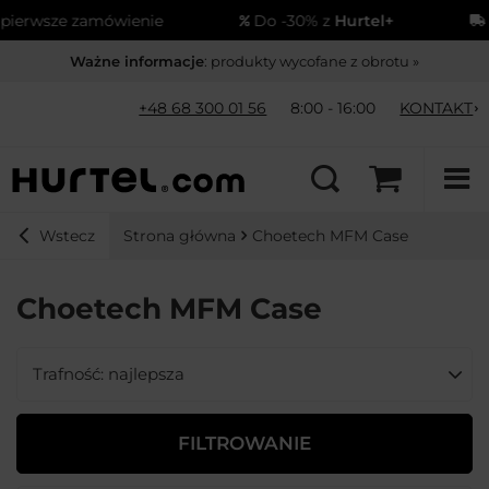
erwsze zamówienie
Do -30% z
Hurtel+
Wy
Ważne informacje
: produkty wycofane z obrotu »
+48 68 300 01 56
8:00 - 16:00
KONTAKT
Strona główna
Choetech MFM Case
Wstecz
Choetech MFM Case
Zmień sortowanie
Trafność: najlepsza
FILTROWANIE