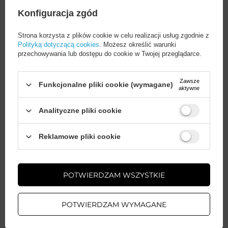
15,00 PLN
brutto
Konfiguracja zgód
Biały
Strona korzysta z plików cookie w celu realizacji usług zgodnie z
-
124 szt. w magazynie
+
Polityką dotyczącą cookies
. Możesz określić warunki
przechowywania lub dostępu do cookie w Twojej przeglądarce.
POKAŻ INNE WARIANTY
(
2
)
Zawsze
Funkcjonalne pliki cookie (wymagane)
aktywne
Analityczne pliki cookie
EOL
Choetech MFM Anti-drop case etui
Wystarczy
założyć konto
i zrobić
Made For MagSafe do iPhone 13 Pro
Reklamowe pliki cookie
zakupy za
min. 50 zł
, aby
różowy (PC0113-MFM-PK)
odblokować zniżki na kolejne
(2)
zamówienia
POTWIERDZAM WSZYSTKIE
ZAŁÓŻ KONTO
EAN:
6932112101358
POTWIERDZAM WYMAGANE
Ilość w opakowaniu zbiorczym:
100
WIĘCEJ INFO