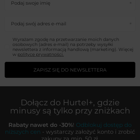
Podaj swoje imię
Podaj swój adres e-mail
Wyrażam zgodę na przetwarzanie moich danych
osobowych (adres e-mail) na potrzeby wysyłki
newslettera z informacją handlową (marketing). Więcej
w
polityce prywatności.
ZAPISZ SIĘ DO NEWSLETTERA
Dołącz do
Hurtel+
, gdzie
minusy są tylko przy zniżkach
Rabaty nawet do -30%
!
Odblokuj dostęp do
niższych cen
- wystarczy założyć konto i zrobić
zakupy za min. 50 zł.