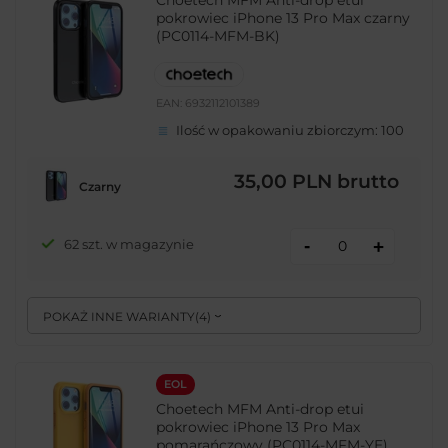
pokrowiec iPhone 13 Pro Max czarny
(PC0114-MFM-BK)
EAN:
6932112101389
Ilość w opakowaniu zbiorczym:
100
35,00 PLN
brutto
Czarny
-
62 szt. w magazynie
+
POKAŻ INNE WARIANTY
(
4
)
EOL
Choetech MFM Anti-drop etui
pokrowiec iPhone 13 Pro Max
pomarańczowy (PC0114-MFM-YE)