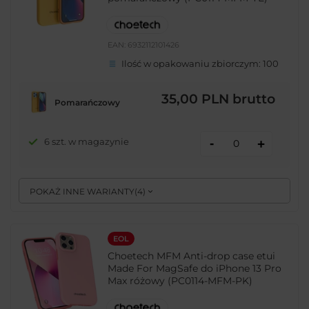
EAN:
6932112101426
Ilość w opakowaniu zbiorczym:
100
35,00 PLN
brutto
Pomarańczowy
-
6 szt. w magazynie
+
POKAŻ INNE WARIANTY
(
4
)
EOL
Choetech MFM Anti-drop case etui
Made For MagSafe do iPhone 13 Pro
Max różowy (PC0114-MFM-PK)