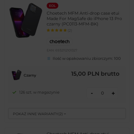
EOL
Choetech MFM Anti-drop case etui
Made For MagSafe do iPhone 13 Pro
czarny (PC0113-MFM-BK)
(2)
EAN:
6932112101327
Ilość w opakowaniu zbiorczym:
100
15,00 PLN
brutto
Czarny
-
126 szt. w magazynie
+
POKAŻ INNE WARIANTY
(
2
)
Choetech MFM Anti-drop etui