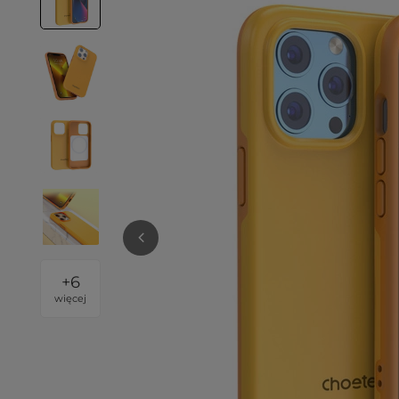
+
6
więcej