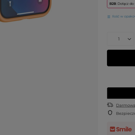
B2B
: Dołącz d
Ilość w opak
Darmowa 
Bezpiecz