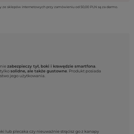
wy ze sklepów internetowych przy zamówieniu od
50,00 PLN
są za darmo.
tnie
zabezpieczy tył, boki i krawędzie smartfona
.
e tylko
solidne, ale także gustowne
. Produkt posiada
ństwo jego użytkowania.
ebki lub plecaka czy nieuważnie strącisz go z kanapy