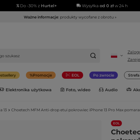
Do -30% z
Hurtel+
Wysyłka
od 0 zł
w 24 h
Ważne informacje
: produkty wycofane z obrotu »
Zalogu
Zareje
stsellery
Promocje
EOL
Po zwrocie
Stref
Elektronika użytkowa
Foto, wideo
Audio
Ak
a 13
Choetech MFM Anti-drop etui pokrowiec iPhone 13 Pro Max pomar
EOL
Choetec