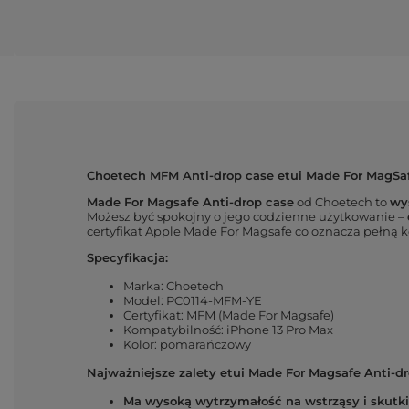
Choetech MFM Anti-drop case etui Made For MagSa
Made For Magsafe Anti-drop case
od Choetech to
wys
Możesz być spokojny o jego codzienne użytkowanie –
certyfikat Apple Made For Magsafe co oznacza pełną 
Specyfikacja:
Marka: Choetech
Model: PC0114-MFM-YE
Certyfikat: MFM (Made For Magsafe)
Kompatybilność: iPhone 13 Pro Max
Kolor: pomarańczowy
Najważniejsze zalety etui Made For Magsafe Anti-dr
Ma wysoką wytrzymałość na wstrząsy i skutk