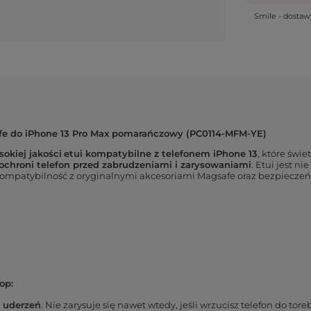
Smile - dosta
fe do iPhone 13 Pro Max pomarańczowy (PC0114-MFM-YE)
okiej jakości
etui kompatybilne z telefonem iPhone 13
, które świe
ochroni telefon przed zabrudzeniami i zarysowaniami
. Etui jest ni
kompatybilność z oryginalnymi akcesoriami Magsafe oraz bezpiecze
op:
i uderzeń
. Nie zarysuje się nawet wtedy, jeśli wrzucisz telefon do tor