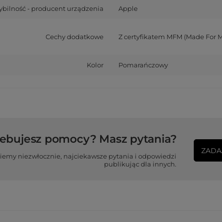
bilność - producent urządzenia
Apple
Cechy dodatkowe
Z certyfikatem MFM (Made For 
Kolor
Pomarańczowy
zebujesz pomocy? Masz pytania?
ZADA
iemy niezwłocznie, najciekawsze pytania i odpowiedzi
publikując dla innych.