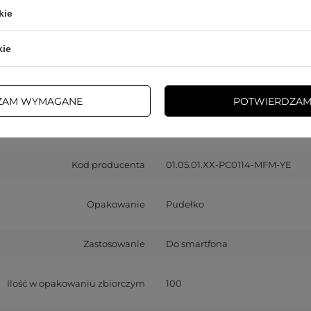
Symbol
6932112101426
kie
Seria
Choetech MFM Case
kie
Gwarancja
Akcesoria GSM
ZAM WYMAGANE
POTWIERDZAM
atybilność - model urządzenia
iPhone 13 Pro Max
Kod producenta
01.05.01.XX-PC0114-MFM-YE
Opakowanie
Pudełko
Zastosowanie
Do smartfona
Ilość w opakowaniu zbiorczym
100