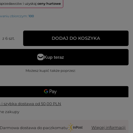
o sprzedawców i uzyskaj
ceny hurtowe
owaniu zbiorczym:
100
DODAJ DO KOSZYKA
z
6
szt.
Możesz kupić także poprzez:
i szybka dostawa
od
50,00 PLN
ne zakupy
Więcej informacji
Darmowa dostawa do paczkomatu