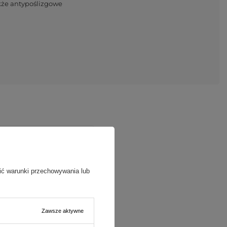
akże antypoślizgowe
ić warunki przechowywania lub
Zawsze aktywne