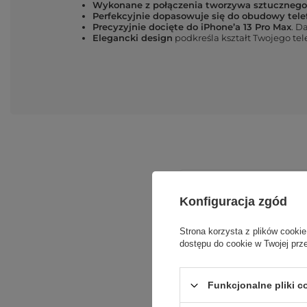
Wykonane z połączenia tworzywa sztucznego
Perfekcyjnie dopasowuje się do obudowy tele
Precyzyjnie docięte do iPhone’a 13 Pro Max
. D
Elegancki design
podkreśla kształt Twojego te
Konfiguracja zgód
Strona korzysta z plików cookie
dostępu do cookie w Twojej prz
Podmiot odpowiedzialn
Funkcjonalne pliki 