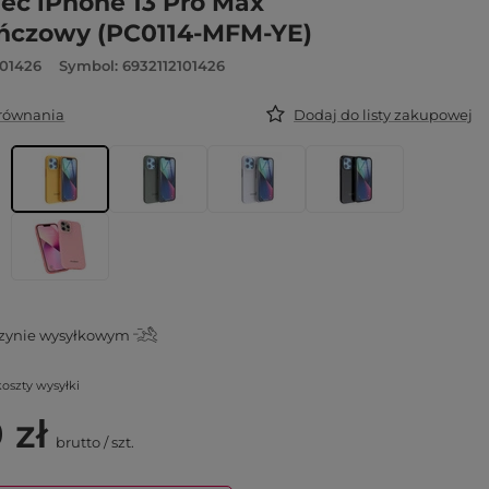
ec iPhone 13 Pro Max
ńczowy (PC0114-MFM-YE)
101426
Symbol: 6932112101426
orównania
Dodaj do listy zakupowej
ynie wysyłkowym
koszty wysyłki
 zł
brutto
/
szt.