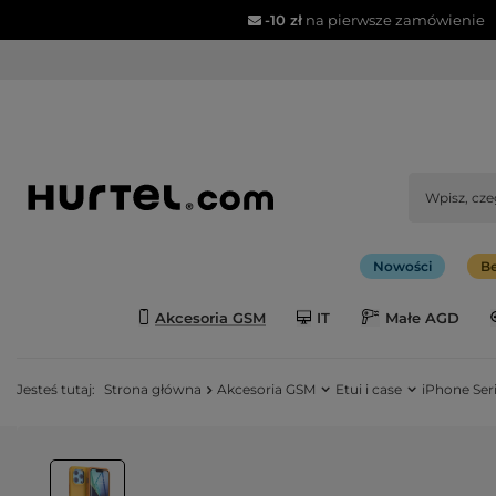
-10 zł
na pierwsze zamówienie
Nowości
Be
Akcesoria GSM
IT
Małe AGD
Jesteś tutaj:
Strona główna
Akcesoria GSM
Etui i case
iPhone Seri