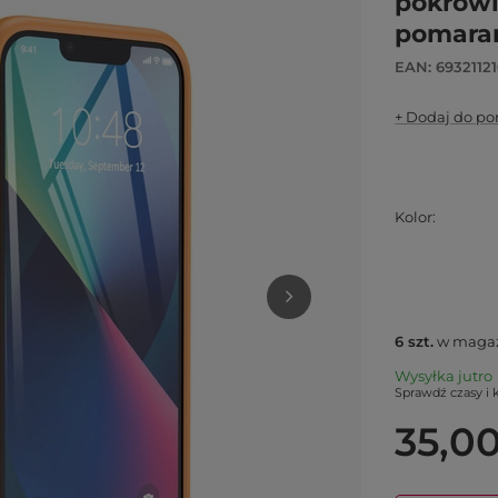
pokrowi
pomara
EAN: 6932112
+ Dodaj do p
Kolor
6
szt.
w magaz
Wysyłka
jutro
Sprawdź czasy i 
35,00