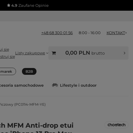
4.9
Zaufane Opinie
+48 68 300 01 56
8:00 - 16:00
KONTAKT
j się
0,00 PLN
Listy zakupowe
brutto
struj się
a marek
B2B
cesoria samochodowe
Lifestyle i outdoor
ańczowy (PC0114-MFM-YE)
h MFM Anti-drop etui