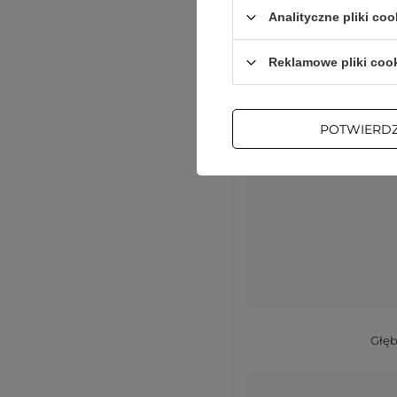
Analityczne pliki coo
Reklamowe pliki coo
POTWIERD
Głęb