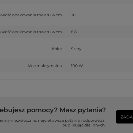
okość opakowania towaru w cm
38
rokość opakowania towaru w cm
8,8
Kolor
Szary
Moc maksymalna
100 W
zebujesz pomocy? Masz pytania?
ZADA
iemy niezwłocznie, najciekawsze pytania i odpowiedzi
publikując dla innych.