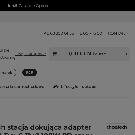
4.9
Zaufane Opinie
+48 68 300 01 56
8:00 - 16:00
KONTAKT
j się
0,00 PLN
Listy zakupowe
brutto
struj się
a marek
B2B
cesoria samochodowe
Lifestyle i outdoor
h stacja dokująca adapter