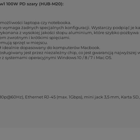
1w1 100W PD szary (HUB-M20):
możliwości laptopa czy notebooka.
 wymaga żadnych specjalnych konfiguracji. Wystarczy podpiąć je 
ykonana z wysokiej jakości stopu aluminium, które szybko pozbywa 
em zwrotnym i krótkimi spięciami.
mują sprzęt w miejscu.
ał idealnie dopasowany do komputerów Macbook.
ługiwany jest przez niezależny chip, co jest gwarancją najwyższej 
z systemami operacyjnymi Windows 10 / 8 / 7 i Mac OS.
60Hz), Ethernet RJ-45 (max. 1Gbps), mini jack 3,5 mm, Karta SD, k