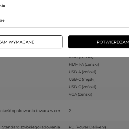
kie
Slot karty pamięci
Secure Digital (SD)
T-Flash (microSD)
kie
Opakowanie
Pudełko
ZAM WYMAGANE
POTWIERDZAM
Rodzaj złącza
mini jack 3.5 mm (żeński)
RJ45 (żeński)
HDMI-A (żeński)
USB-A (żeński)
USB-C (męski)
USB-C (żeński)
VGA (żeński)
okość opakowania towaru w cm
2
Standard szybkiego ładowania
PD (Power Delivery)