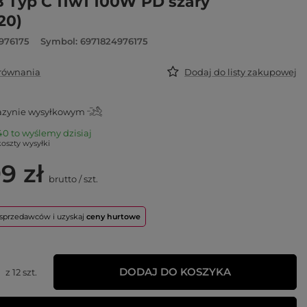
 Typ C 11w1 100W PD szary
20)
976175
Symbol: 6971824976175
orównania
Dodaj do listy zakupowej
zynie wysyłkowym
40 to wyślemy dzisiaj
koszty wysyłki
9 zł
brutto
/
szt.
o sprzedawców i uzyskaj
ceny hurtowe
DODAJ DO KOSZYKA
z
12
szt.