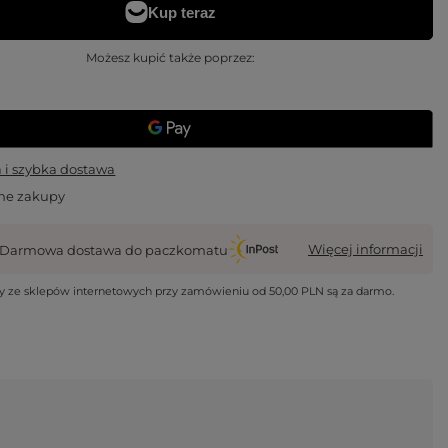
Możesz kupić także poprzez:
i szybka dostawa
ne zakupy
Więcej informacji
Darmowa dostawa do paczkomatu
wy ze sklepów internetowych przy zamówieniu od
50,00 PLN
są za darmo.