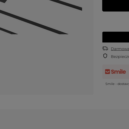
Darmowa 
Bezpiecz
Smile - dosta