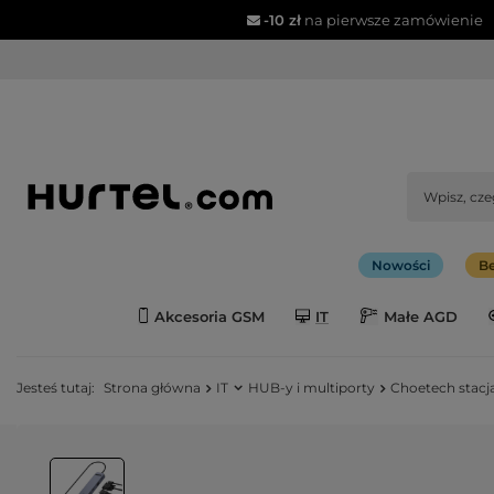
-10 zł
na pierwsze zamówienie
Nowości
Be
Akcesoria GSM
IT
Małe AGD
Jesteś tutaj:
Strona główna
IT
HUB-y i multiporty
Choetech stacj