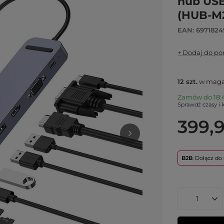
hub USB
(HUB-M
EAN: 6971824
+ Dodaj do p
12
szt.
w maga
Zamów do
18:
Sprawdź czasy i 
399,9
B2B
: Dołącz d