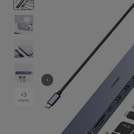
+
3
więcej