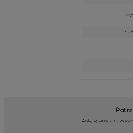
Wys
Sze
Potr
Zadaj pytanie a my odpow