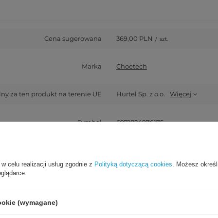
Cena sugerowana
369,00 PLN
/
szt.
Marka
Choetech
y za ten produkt na terenie UE
Hurtel Sp. z o.o.
Więcej
Symbol
6971824976175
Gwarancja
Akcesoria GSM
 w celu realizacji usług zgodnie z
Polityką dotyczącą cookies
. Możesz określ
eglądarce.
Materiał
Stop aluminium
cookie (wymagane)
Rozdzielczość maksymalna
4K / UHD (3840 x 2160 px)