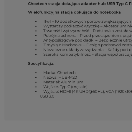
Choetech
stacja dokująca adapter hub USB Typ C 1
Wielofunkcyjna stacja dokująca do notebooka
11w1 – 10 dodatkowych portów zwiększających 
Wystarczy podłączyć wtyczkę – Akcesorium nie
Trwałość i wytrzymałość – Podstawka została w
Potrójna ochrona - Przed przeciążeniem, prąd
Antypoślizgowe podkładki – Bezpiecznie utrzy
Z myślą o Macbooku – Design podstawki zost
Niezależne układy zarządzania – Każdy port obs
Szeroka kompatybilność – Stacja współpracuje 
Specyfikacja:
Marka: Choetech
Nazwa: HUB-M20
Materiał: Aluminium
Wejście: Typ C (męskie)
Wyjście: HDMI (4K UHD@60Hz), VGA (1920x1080p@
USB 3.0