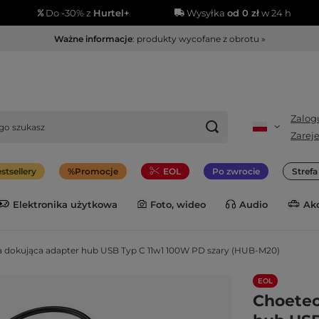
Do -30% z
Hurtel+
Wysyłka
od 0 zł
w 24 h
Ważne informacje
: produkty wycofane z obrotu »
Zalogu
Zareje
stsellery
Promocje
EOL
Po zwrocie
Stref
Elektronika użytkowa
Foto, wideo
Audio
Ak
a dokująca adapter hub USB Typ C 11w1 100W PD szary (HUB-M20)
EOL
Choetec