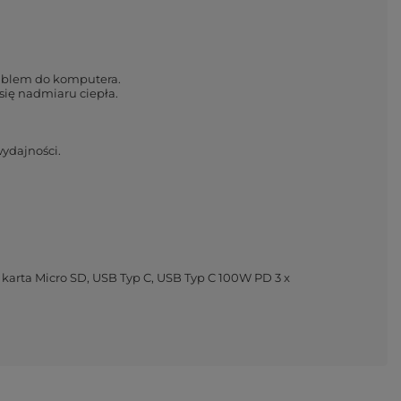
kablem do komputera.
się nadmiaru ciepła.
wydajności.
arta Micro SD, USB Typ C, USB Typ C 100W PD 3 x