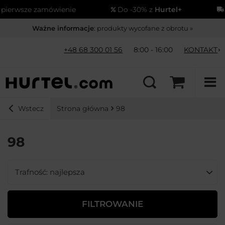
ierwsze zamówienie
Do -30% z
Hurtel+
W
Ważne informacje
: produkty wycofane z obrotu »
+48 68 300 01 56
8:00 - 16:00
KONTAKT
Strona główna
98
Wstecz
98
Zmień sortowanie
Trafność: najlepsza
FILTROWANIE