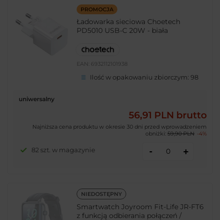
PROMOCJA
Ładowarka sieciowa Choetech
PD5010 USB-C 20W - biała
EAN:
6932112101938
Ilość w opakowaniu zbiorczym:
98
uniwersalny
56,91 PLN
brutto
Najniższa cena produktu w okresie 30 dni przed wprowadzeniem
obniżki:
59,90 PLN
-4%
-
82 szt. w magazynie
+
NIEDOSTĘPNY
Smartwatch Joyroom Fit-Life JR-FT6
z funkcją odbierania połączeń /