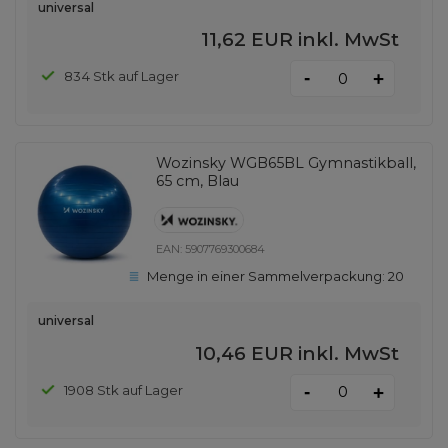
universal
11,62 EUR
inkl. MwSt
-
834 Stk auf Lager
+
Wozinsky WGB65BL Gymnastikball,
65 cm, Blau
EAN:
5907769300684
Menge in einer Sammelverpackung:
20
universal
10,46 EUR
inkl. MwSt
-
1908 Stk auf Lager
+