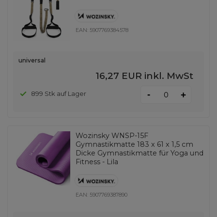
EAN:
5907769384578
universal
16,27 EUR
inkl. MwSt
-
899 Stk auf Lager
+
Wozinsky WNSP-15F
Gymnastikmatte 183 x 61 x 1,5 cm
Dicke Gymnastikmatte für Yoga und
Fitness - Lila
EAN:
5907769387890