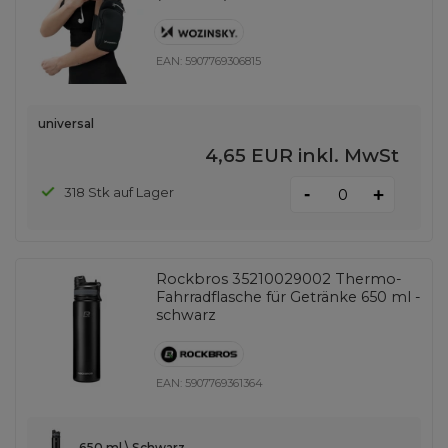
EAN:
5907769306815
universal
4,65 EUR
inkl. MwSt
-
318 Stk auf Lager
+
Rockbros 35210029002 Thermo-
Fahrradflasche für Getränke 650 ml -
schwarz
EAN:
5907769361364
650 ml \ Schwarz