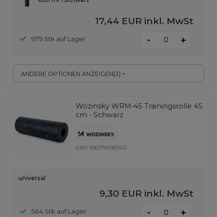
17,44 EUR
inkl. MwSt
-
979 Stk auf Lager
+
ANDERE OPTIONEN ANZEIGEN
(
3
)
Wozinsky WRM-45 Trainingsrolle 45
cm - Schwarz
EAN:
5907769387401
universal
9,30 EUR
inkl. MwSt
-
564 Stk auf Lager
+