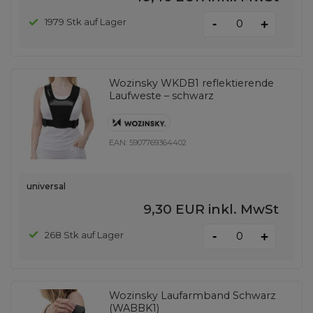
-
1979 Stk auf Lager
+
Wozinsky WKDB1 reflektierende
Laufweste – schwarz
EAN:
5907769364402
universal
9,30 EUR
inkl. MwSt
-
268 Stk auf Lager
+
Wozinsky Laufarmband Schwarz
(WABBK1)