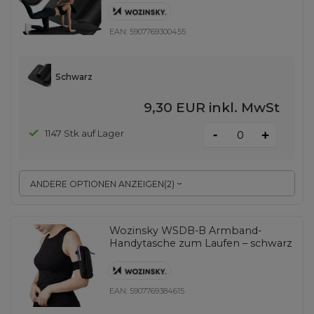
EAN:
5907769300455
Schwarz
9,30 EUR
inkl. MwSt
-
1147 Stk auf Lager
+
ANDERE OPTIONEN ANZEIGEN
(
2
)
Wozinsky WSDB-B Armband-
Handytasche zum Laufen – schwarz
EAN:
5907769384615