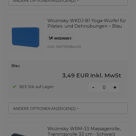
ANDERE OPTIONEN ANZEIGEN
(
2
)
Wozinsky WKDJ-B1 Yoga-Würfel für
Pilates- und Dehnübungen – Blau
EAN:
5907769384455
Blau
3,49 EUR
inkl. MwSt
-
823 Stk auf Lager
+
ANDERE OPTIONEN ANZEIGEN
(
2
)
Wozinsky WRM-33 Massagerolle,
Trainingsrolle 33 cm - Schwarz