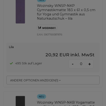
Wozinsky WNSP-NKP
Gymnastikmatte 183 x 61 x 0,5 cm
für Yoga und Gymnastik aus
Naturkautschuk – lila
EAN:
5907769387876
Lila
20,92 EUR
inkl. MwSt
-
495 Stk auf Lager
+
ANDERE OPTIONEN ANZEIGEN
(
1
)
NEU
Wozinsky WNSP-NKB Yogamatte