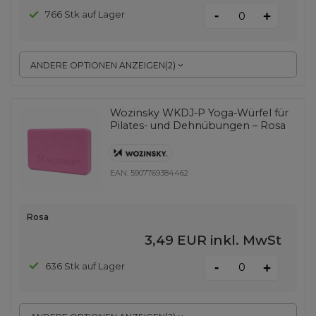
-
766 Stk auf Lager
+
ANDERE OPTIONEN ANZEIGEN
(
2
)
Wozinsky WKDJ-P Yoga-Würfel für
Pilates- und Dehnübungen – Rosa
EAN:
5907769384462
Rosa
3,49 EUR
inkl. MwSt
-
636 Stk auf Lager
+