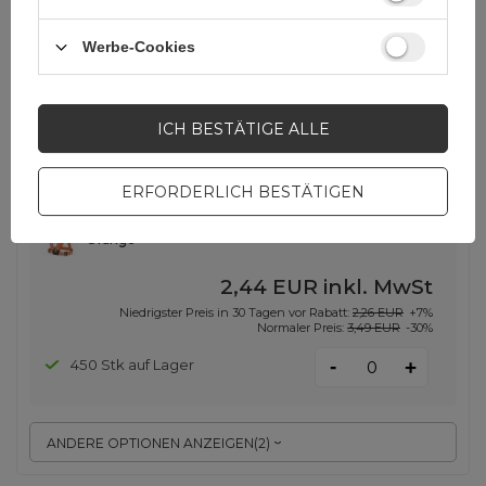
Werbe-Cookies
SCHNÄPPCHEN
Verstellbarer reflektierender Gurt
für ein Laufrad – orange
ICH BESTÄTIGE ALLE
EAN:
9111201928756
ERFORDERLICH BESTÄTIGEN
Orange
2,44 EUR
inkl. MwSt
Niedrigster Preis in 30 Tagen vor Rabatt:
2,26 EUR
+7%
Normaler Preis:
3,49 EUR
-30%
-
450 Stk auf Lager
+
ANDERE OPTIONEN ANZEIGEN
(
2
)