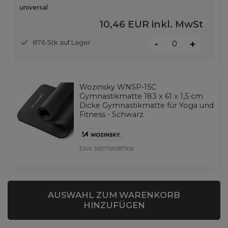
universal
10,46 EUR
inkl. MwSt
-
876 Stk auf Lager
+
Wozinsky WNSP-15C
Gymnastikmatte 183 x 61 x 1,5 cm
Dicke Gymnastikmatte für Yoga und
Fitness - Schwarz
EAN:
5907769387906
universal
11,62 EUR
inkl. MwSt
AUSWAHL ZUM WARENKORB
HINZUFÜGEN
-
1920 Stk auf Lager
+