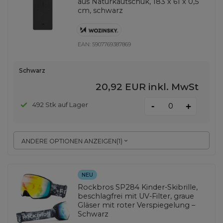
aus Naturkautschuk, 183 x 61 x 0,5
cm, schwarz
EAN:
5907769387869
Schwarz
20,92 EUR
inkl. MwSt
-
492 Stk auf Lager
+
ANDERE OPTIONEN ANZEIGEN
(
1
)
NEU
Rockbros SP284 Kinder-Skibrille,
beschlagfrei mit UV-Filter, graue
Gläser mit roter Verspiegelung –
Schwarz