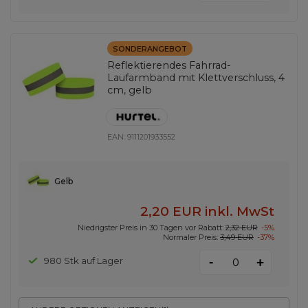
SONDERANGEBOT
Reflektierendes Fahrrad-
Laufarmband mit Klettverschluss, 4
cm, gelb
EAN:
9111201933552
Gelb
2,20 EUR
inkl. MwSt
Niedrigster Preis in 30 Tagen vor Rabatt:
2,32 EUR
-5%
Normaler Preis:
3,49 EUR
-37%
-
980 Stk auf Lager
+