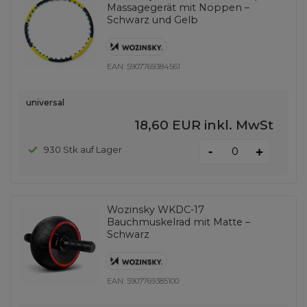
Massagegerät mit Noppen –
Schwarz und Gelb
EAN:
5907769384561
universal
18,60 EUR
inkl. MwSt
-
930 Stk auf Lager
+
Wozinsky WKDC-17
Bauchmuskelrad mit Matte –
Schwarz
EAN:
5907769385100