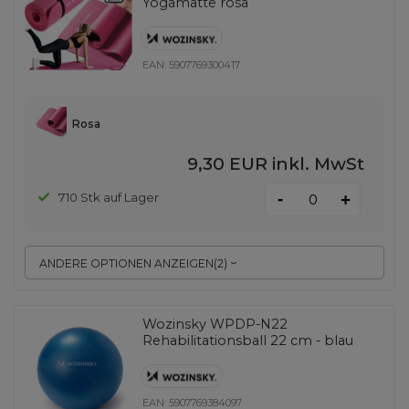
Yogamatte rosa
EAN:
5907769300417
Rosa
9,30 EUR
inkl. MwSt
-
710 Stk auf Lager
+
ANDERE OPTIONEN ANZEIGEN
(
2
)
Wozinsky WPDP-N22
Rehabilitationsball 22 cm - blau
EAN:
5907769384097