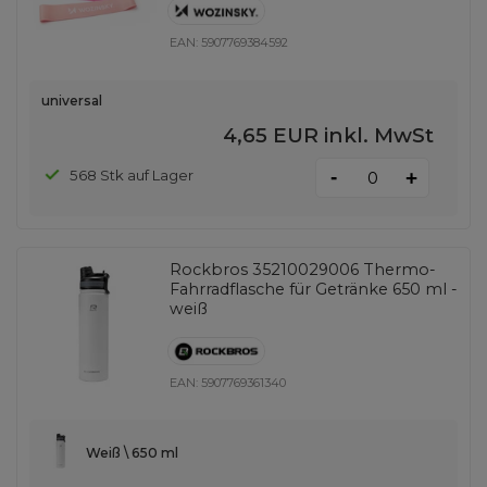
EAN:
5907769384592
universal
4,65 EUR
inkl. MwSt
-
568 Stk auf Lager
+
Rockbros 35210029006 Thermo-
Fahrradflasche für Getränke 650 ml -
weiß
EAN:
5907769361340
Weiß \ 650 ml