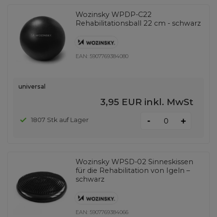
Wozinsky WPDP-C22
Rehabilitationsball 22 cm - schwarz
EAN:
5907769384080
universal
3,95 EUR
inkl. MwSt
-
1807 Stk auf Lager
+
Wozinsky WPSD-02 Sinneskissen
für die Rehabilitation von Igeln –
schwarz
EAN:
5907769384066