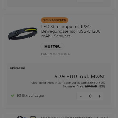
SCHNÄPPCHEN
LED-Stirnlampe mit IPX4-
Bewegungssensor USB-C 1200
mAh - Schwarz
EAN:
5907769308406
universal
5,39 EUR
inkl. MwSt
Niedrigster Preis in 30 Tagen vor Rabatt:
5,39 EUR
0%
Normaler Preis:
6,97 EUR
-23%
-
93 Stk auf Lager
+