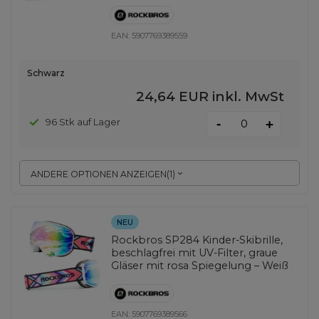
EAN:
5907769389559
Schwarz
24,64 EUR
inkl. MwSt
-
96 Stk auf Lager
+
ANDERE OPTIONEN ANZEIGEN
(
1
)
NEU
Rockbros SP284 Kinder-Skibrille,
beschlagfrei mit UV-Filter, graue
Gläser mit rosa Spiegelung – Weiß
EAN:
5907769389566