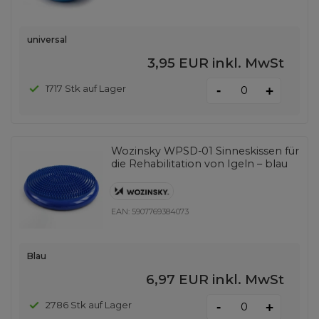
universal
3,95 EUR
inkl. MwSt
-
1717 Stk auf Lager
+
Wozinsky WPSD-01 Sinneskissen für
die Rehabilitation von Igeln – blau
EAN:
5907769384073
Blau
6,97 EUR
inkl. MwSt
-
2786 Stk auf Lager
+