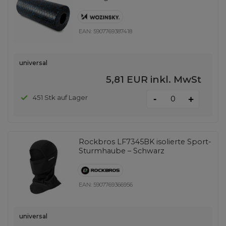
EAN:
5907769387418
universal
5,81 EUR
inkl. MwSt
-
451 Stk auf Lager
+
Rockbros LF7345BK isolierte Sport-
Sturmhaube – Schwarz
EAN:
5907769366956
universal