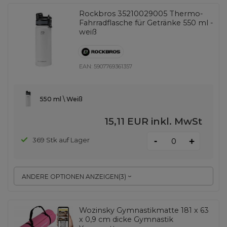
Rockbros 35210029005 Thermo-
Fahrradflasche für Getränke 550 ml -
weiß
EAN:
5907769361357
550 ml \ Weiß
15,11 EUR
inkl. MwSt
-
369 Stk auf Lager
+
ANDERE OPTIONEN ANZEIGEN
(
3
)
Wozinsky Gymnastikmatte 181 x 63
x 0,9 cm dicke Gymnastik