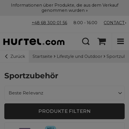
Informationen über Produkte, die aus dem Verkauf
genommen wurden »
+48 68 300 01 56
8:00 - 16:00
CONTACT
Startseite
Lifestyle und Outdoor
Sportzub
Zurück
Sportzubehör
Sortierung ändern
Beste Relevanz
PRODUKTE FILTERN
NEU