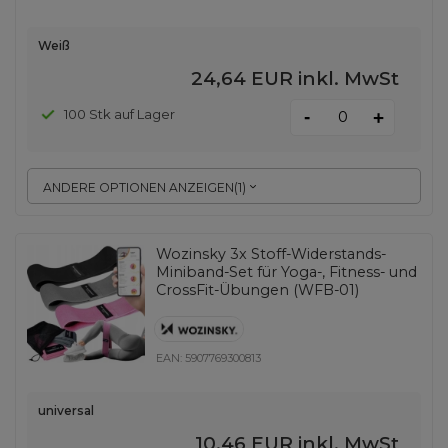
Weiß
24,64 EUR
inkl. MwSt
-
100 Stk auf Lager
+
ANDERE OPTIONEN ANZEIGEN
(
1
)
Wozinsky 3x Stoff-Widerstands-
Miniband-Set für Yoga-, Fitness- und
CrossFit-Übungen (WFB-01)
EAN:
5907769300813
universal
10,46 EUR
inkl. MwSt