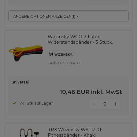
ANDERE OPTIONEN ANZEIGEN
(
1
)
Wozinsky WGO-3 Latex-
Widerstandsbänder - 3 Stück.
EAN:
5907769384585
universal
10,46 EUR
inkl. MwSt
-
741 Stk auf Lager
+
TRX Wozinsky WSTR-01
Fitnessbänder - Khaki