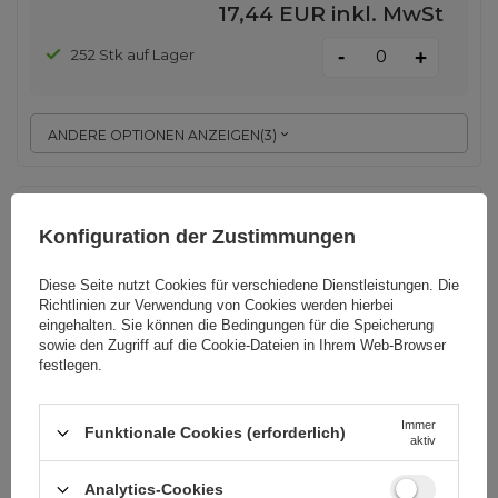
17,44 EUR
inkl. MwSt
-
252 Stk auf Lager
+
ANDERE OPTIONEN ANZEIGEN
(
3
)
Tech-Protect GA100 Kopfhalterung
für GoPro / DJI - Schwarz
Konfiguration der Zustimmungen
Diese Seite nutzt Cookies für verschiedene Dienstleistungen. Die
EAN:
5906302371754
Richtlinien zur Verwendung von Cookies
werden hierbei
eingehalten. Sie können die Bedingungen für die Speicherung
sowie den Zugriff auf die Cookie-Dateien in Ihrem Web-Browser
festlegen.
universal
6,74 EUR
inkl. MwSt
Immer
Funktionale Cookies (erforderlich)
19 Stk auf Lager
aktiv
-
+
+ 876 Stk auf Kundenbestellung
Analytics-Cookies