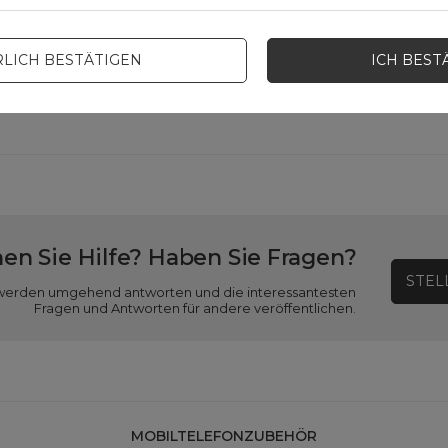
Material
Synthetik Stoff
LICH BESTÄTIGEN
ICH BEST
Farbe
Schwarz
en Sie Hilfe? Haben Sie Fragen?
STEL
ir werden umgehend antworten und die interessantesten
Fragen und Antworten für andere veröffentlichen.
MOBILTELEFONZUBEHÖR