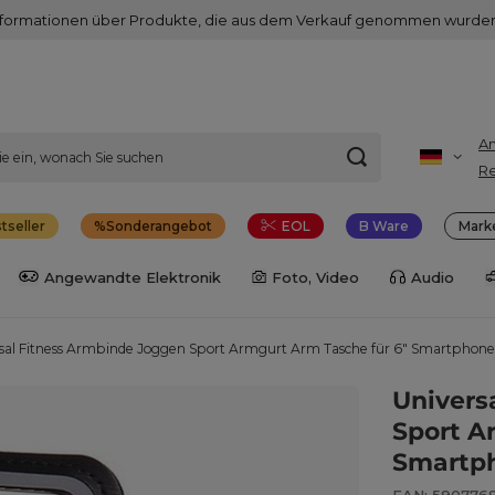
nformationen über Produkte, die aus dem Verkauf genommen wurden
A
Re
tseller
Sonderangebot
EOL
B Ware
Mark
Angewandte Elektronik
Foto, Video
Audio
sal Fitness Armbinde Joggen Sport Armgurt Arm Tasche für 6" Smartphone
Univers
Sport A
Smartp