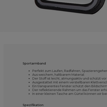
Sportarmband
Perfekt zum Laufen, Radfahren, Spazierengehen
Aus weichem, haltbarem Material.
Der Stoff ist leicht, atmungsaktiv und schützt v
Ausgestattet mit einem verstellbaren Klettversch
Ein transparentes Fenster schützt den Bildschi
Der reflektierende Rahmen um das Fenster erhö
In einer kleinen Tasche am Gürtel können wir be
Spezifikation
: