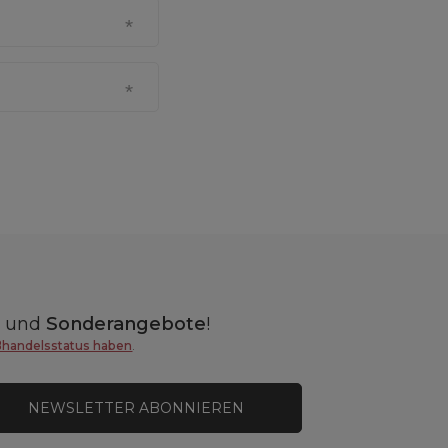
n
und
Sonderangebote
!
ßhandelsstatus haben
.
NEWSLETTER ABONNIEREN