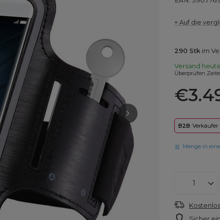
EAN: 590776
+ Auf die vergl
290
Stk
im Ve
Versand
heut
Überprüfen Zeit
€3.4
B2B
: Verkäufer
Menge in ein
Kostenlos
Sicher ei