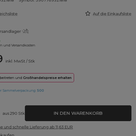
9321818
Symbol: 5907769321818
eichsliste
Auf die Einkaufsliste
rsandlager
e
en und Versandkosten
9
inkl. MwSt
/
Stk
 beitreten und
Großhandelspreise erhalten
er Sammelverpackung:
500
IN DEN WARENKORB
aus
290
Stk
e und schnelle Lieferung
ab
11,63 EUR
nkaufen