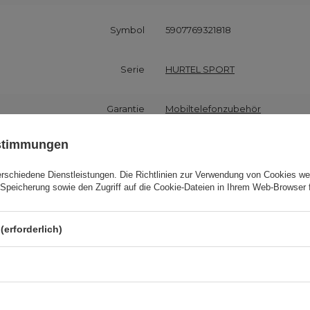
Symbol
5907769321818
Serie
HURTEL SPORT
Garantie
Mobiltelefonzubehör
ustimmungen
 z opakowaniem jednostkowym
31
erschiedene Dienstleistungen. Die
Richtlinien zur Verwendung von Cookies
wer
Speicherung sowie den Zugriff auf die Cookie-Dateien in Ihrem Web-Browser 
erpackungshöhe in Zentimetern
23
rpackungsbreite in Zentimetern
20
(erforderlich)
erpackungslänge in Zentimetern
1
ge in einer Sammelverpackung
500