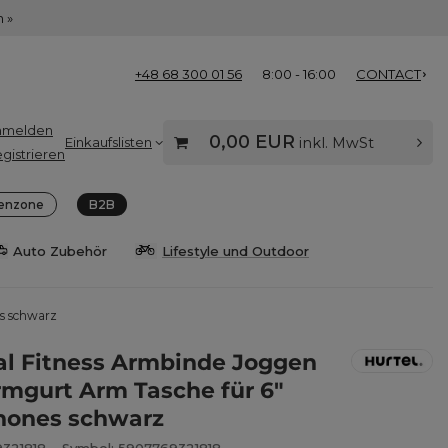
 »
+48 68 300 01 56
8:00 - 16:00
CONTACT
nmelden
0,00 EUR
Einkaufslisten
inkl. MwSt
gistrieren
enzone
B2B
Auto Zubehör
Lifestyle und Outdoor
s schwarz
al Fitness Armbinde Joggen
rmgurt Arm Tasche für 6"
hones schwarz