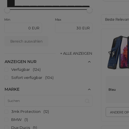
Sortierung än
Beste Releva
Min
Max
EUR
EUR
-
Bereich auswählen
+ ALLE ANZEIGEN
ANZEIGEN NUR
Verfügbar
124
Sofort verfügbar
104
MARKE
Blau
3mk Protection
12
ANDERE OP
BMW
1
Dux Ducis
9