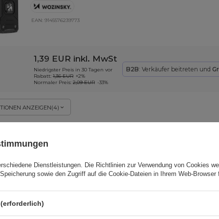
EAN:
9145576239773
1,39 EUR
inkl. MwSt
B2B
: Verkäufer beitreten und
Gr
Niedrigster Preis in 30 Tagen vor
Rabatt:
1,36 EUR
+2%
Normaler Preis:
2,09 EUR
-33%
TIONEN ANZEIGEN
(
4
)
ustimmungen
Ultraklare Gelabdeckung 0,5 mm Samsung G
SCHNÄPPCHEN
Transparent
erschiedene Dienstleistungen. Die
Richtlinien zur Verwendung von Cookies
wer
Speicherung sowie den Zugriff auf die Cookie-Dateien in Ihrem Web-Browser 
EAN:
5907769337239
(erforderlich)