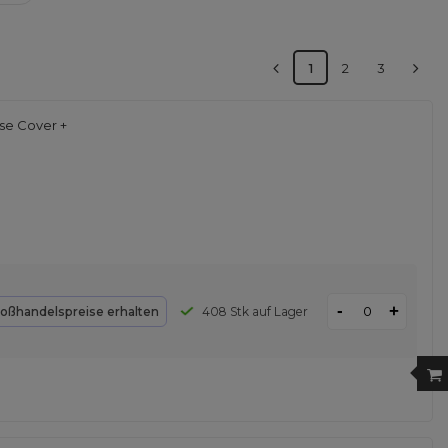
1
2
3
se Cover +
-
+
oßhandelspreise erhalten
408 Stk auf Lager