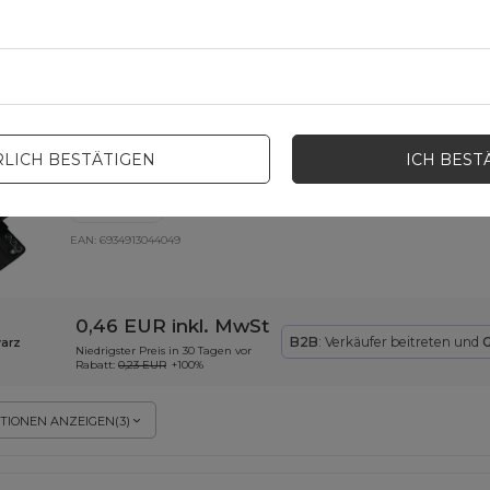
0,70 EUR
inkl. MwSt
B2B
: Verkäufer beitreten und
G
Niedrigster Preis in 30 Tagen vor
Rabatt:
0,60 EUR
+16%
Normaler Preis:
2,09 EUR
-67%
Dux Ducis Skin Pro booktype case sch
SCHNÄPPCHEN
EOL
LICH BESTÄTIGEN
ICH BEST
hülle für Samsung Galaxy S22+ (S22 Plus) schwarz
EAN:
6934913044049
0,46 EUR
inkl. MwSt
B2B
: Verkäufer beitreten und
G
arz
Niedrigster Preis in 30 Tagen vor
Rabatt:
0,23 EUR
+100%
TIONEN ANZEIGEN
(
3
)