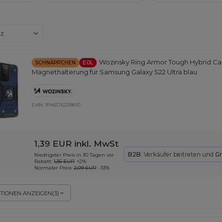
dern
nz
Wozinsky Ring Armor Tough Hybrid Ca
SCHNÄPPCHEN
EOL
Magnethalterung für Samsung Galaxy S22 Ultra blau
EAN:
9145576239810
1,39 EUR
inkl. MwSt
B2B
: Verkäufer beitreten und
Gr
Niedrigster Preis in 30 Tagen vor
Rabatt:
1,36 EUR
+2%
Normaler Preis:
2,09 EUR
-33%
TIONEN ANZEIGEN
(
3
)