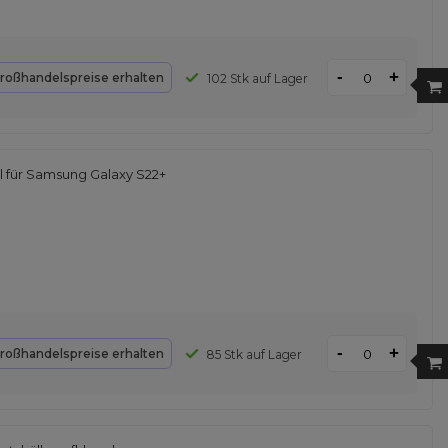
-
+
roßhandelspreise erhalten
102 Stk auf Lager
l für Samsung Galaxy S22+
-
+
roßhandelspreise erhalten
85 Stk auf Lager