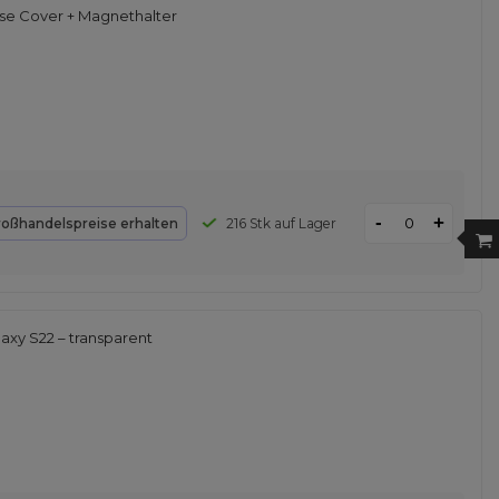
se Cover + Magnethalter
-
+
roßhandelspreise erhalten
216 Stk auf Lager
axy S22 – transparent