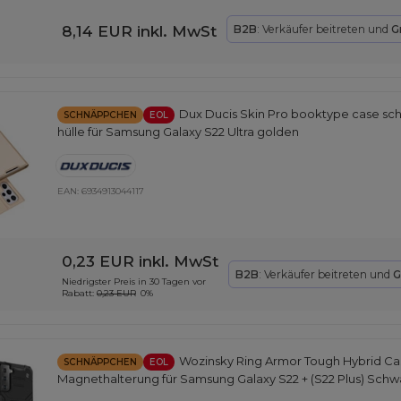
8,14 EUR
inkl. MwSt
B2B
: Verkäufer beitreten und
G
Dux Ducis Skin Pro booktype case sch
SCHNÄPPCHEN
EOL
hülle für Samsung Galaxy S22 Ultra golden
EAN:
6934913044117
0,23 EUR
inkl. MwSt
B2B
: Verkäufer beitreten und
G
Niedrigster Preis in 30 Tagen vor
Rabatt:
0,23 EUR
0%
Wozinsky Ring Armor Tough Hybrid Ca
SCHNÄPPCHEN
EOL
Magnethalterung für Samsung Galaxy S22 + (S22 Plus) Schw