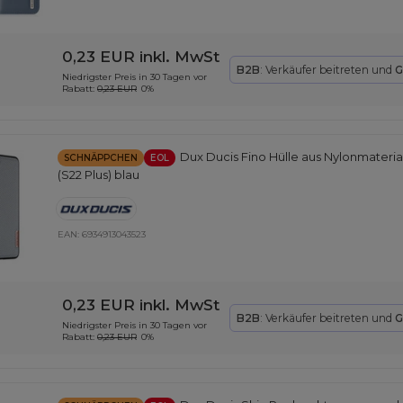
0,23 EUR
inkl. MwSt
B2B
: Verkäufer beitreten und
G
Niedrigster Preis in 30 Tagen vor
Rabatt:
0,23 EUR
0%
Dux Ducis Fino Hülle aus Nylonmateria
SCHNÄPPCHEN
EOL
(S22 Plus) blau
EAN:
6934913043523
0,23 EUR
inkl. MwSt
B2B
: Verkäufer beitreten und
G
Niedrigster Preis in 30 Tagen vor
Rabatt:
0,23 EUR
0%