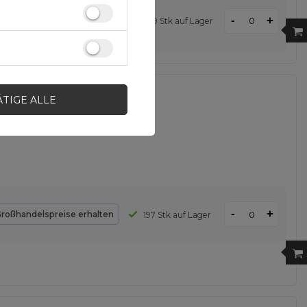
-
+
roßhandelspreise erhalten
229 Stk auf Lager
utzhülle aufklappbare
ÄTIGE ALLE
-
+
roßhandelspreise erhalten
197 Stk auf Lager