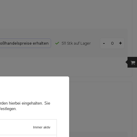
-
+
oßhandelspreise erhalten
511 Stk auf Lager
alaxy S22 Ultra
den hierbei eingehalten. Sie
festlegen.
Immer aktiv