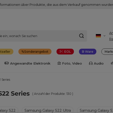
nformationen über Produkte, die aus dem Verkauf genommen wurden
A
Re
tseller
Sonderangebot
EOL
B Ware
Mark
Angewandte Elektronik
Foto, Video
Audio
 Series
S22 Series
( Anzahl der Produkte:
130
)
laxy S22
Samsung Galaxy S22 Ultra
Samsung Galaxy S