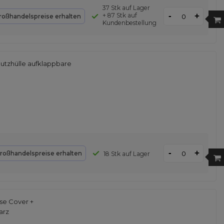
37 Stk auf Lager
-
+ 87 Stk auf
+
roßhandelspreise erhalten
Kundenbestellung
utzhülle aufklappbare
-
+
roßhandelspreise erhalten
18 Stk auf Lager
se Cover +
arz