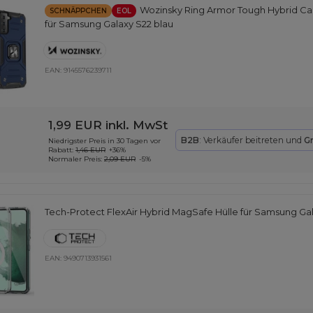
Wozinsky Ring Armor Tough Hybrid Ca
SCHNÄPPCHEN
EOL
für Samsung Galaxy S22 blau
EAN:
9145576239711
1,99 EUR
inkl. MwSt
B2B
: Verkäufer beitreten und
G
Niedrigster Preis in 30 Tagen vor
Rabatt:
1,46 EUR
+36%
Normaler Preis:
2,09 EUR
-5%
Tech-Protect FlexAir Hybrid MagSafe Hülle für Samsung Gal
EAN:
9490713931561