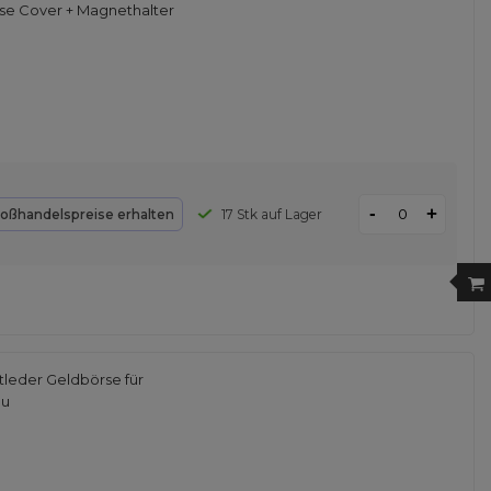
se Cover + Magnethalter
-
+
oßhandelspreise erhalten
17 Stk auf Lager
tleder Geldbörse für
au