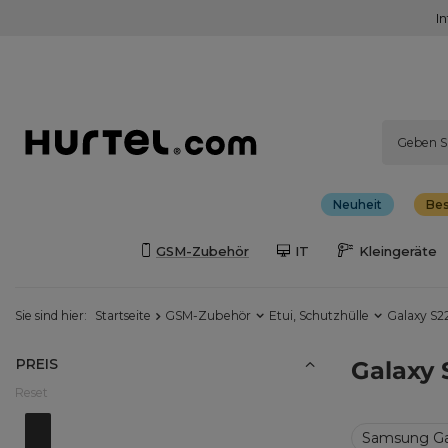
I
Neuheit
Bes
GSM-Zubehör
IT
Kleingeräte
Sie sind hier:
Startseite
GSM-Zubehör
Etui, Schutzhülle
Galaxy S22
PREIS
Galaxy 
Reset
Von
0.00EUR - 2.00EUR
Do
30.00EUR - 32.00EUR
Samsung Ga