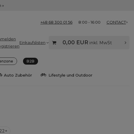
 »
+48 68 300 01 56
8:00 - 16:00
CONTACT
nmelden
0,00 EUR
Einkaufslisten
inkl. MwSt
gistrieren
enzone
B2B
Auto Zubehör
Lifestyle und Outdoor
22+