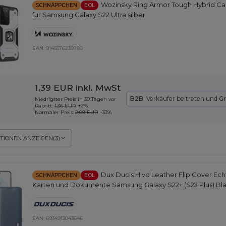
Wozinsky Ring Armor Tough Hybrid Ca
SCHNÄPPCHEN
EOL
für Samsung Galaxy S22 Ultra silber
EAN:
9145576239780
1,39 EUR
inkl. MwSt
B2B
: Verkäufer beitreten und
Gr
Niedrigster Preis in 30 Tagen vor
Rabatt:
1,36 EUR
+2%
Normaler Preis:
2,09 EUR
-33%
TIONEN ANZEIGEN
(
3
)
Dux Ducis Hivo Leather Flip Cover Ech
SCHNÄPPCHEN
EOL
Karten und Dokumente Samsung Galaxy S22+ (S22 Plus) Bl
EAN:
6934913043646