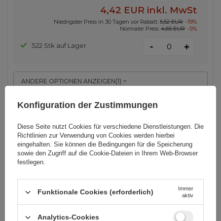
4,42 EUR
inkl. MwSt
Niedrigster Preis in 30 Tagen vor Rabatt:
5,52 EUR
-19%
Normaler Preis:
4,65 EUR
-5%
-
522 Stk auf Lager
+
ANDERE OPTIONEN ANZEIGEN
(
1
)
Konfiguration der Zustimmungen
Tech-Protect V4 Auto Tablet
Halterung für Cockpit Montage -
Diese Seite nutzt Cookies für verschiedene Dienstleistungen. Die
Schwarz
Richtlinien zur Verwendung von Cookies
werden hierbei
eingehalten. Sie können die Bedingungen für die Speicherung
sowie den Zugriff auf die Cookie-Dateien in Ihrem Web-Browser
festlegen.
EAN:
5906302360505
Immer
universal
Funktionale Cookies (erforderlich)
aktiv
12,80 EUR
inkl. MwSt
Analytics-Cookies
213 Stk auf Lager