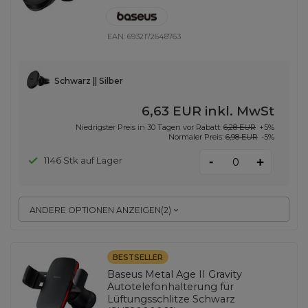
EAN:
6932172648763
Schwarz || Silber
6,63 EUR
inkl. MwSt
Niedrigster Preis in 30 Tagen vor Rabatt:
6,28 EUR
+5%
Normaler Preis:
6,98 EUR
-5%
-
1146 Stk auf Lager
+
ANDERE OPTIONEN ANZEIGEN
(
2
)
BESTSELLER
Baseus Metal Age II Gravity
Autotelefonhalterung für
Lüftungsschlitze Schwarz