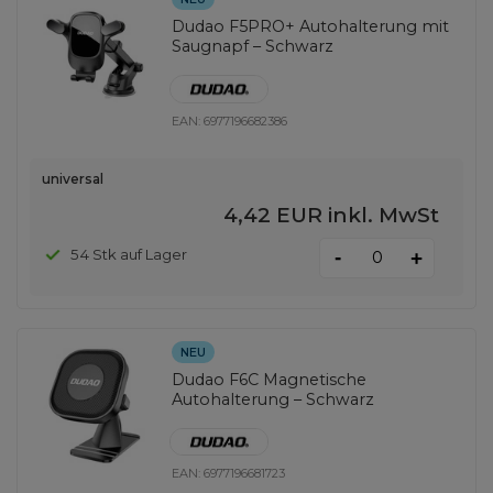
Dudao F5PRO+ Autohalterung mit
Saugnapf – Schwarz
EAN:
6977196682386
universal
4,42 EUR
inkl. MwSt
-
54 Stk auf Lager
+
NEU
Dudao F6C Magnetische
Autohalterung – Schwarz
EAN:
6977196681723