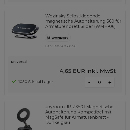
Wozinsky Selbstklebende
magnetische Autohalterung 360 für
Armaturenbrett Silber (WMH-06)
EAN:
5907769300295
universal
4,65 EUR
inkl. MwSt
-
1050 Stk auf Lager
+
Joyroom JR-ZS501 Magnetische
Autohalterung Kompatibel mit
MagSafe für Armaturenbrett -
Dunkelgrau