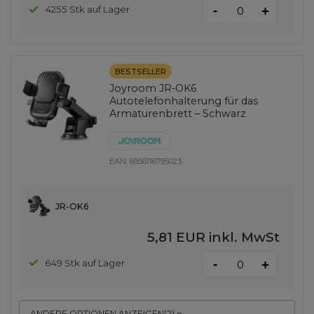
-
4255 Stk auf Lager
+
BESTSELLER
Joyroom JR-OK6
Autotelefonhalterung für das
Armaturenbrett – Schwarz
EAN:
6956116795023
JR-OK6
5,81 EUR
inkl. MwSt
-
649 Stk auf Lager
+
ANDERE OPTIONEN ANZEIGEN
(
2
)