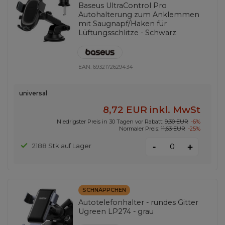
Baseus UltraControl Pro
Autohalterung zum Anklemmen
mit Saugnapf/Haken für
Lüftungsschlitze - Schwarz
EAN:
6932172629434
universal
8,72 EUR
inkl. MwSt
Niedrigster Preis in 30 Tagen vor Rabatt:
9,30 EUR
-6%
Normaler Preis:
11,63 EUR
-25%
-
2188 Stk auf Lager
+
SCHNÄPPCHEN
Autotelefonhalter - rundes Gitter
Ugreen LP274 - grau