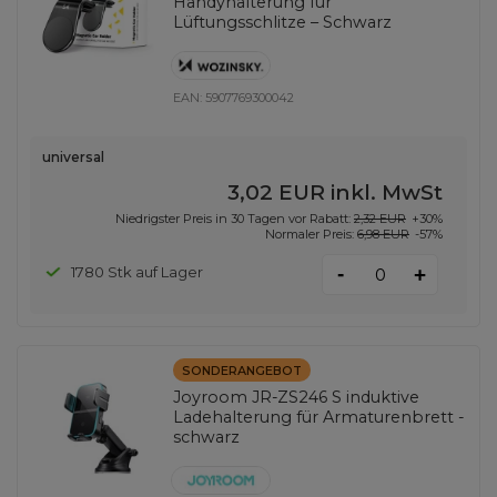
Handyhalterung für
Lüftungsschlitze – Schwarz
EAN:
5907769300042
universal
3,02 EUR
inkl. MwSt
Niedrigster Preis in 30 Tagen vor Rabatt:
2,32 EUR
+30%
Normaler Preis:
6,98 EUR
-57%
-
1780 Stk auf Lager
+
SONDERANGEBOT
Joyroom JR-ZS246 S induktive
Ladehalterung für Armaturenbrett -
schwarz