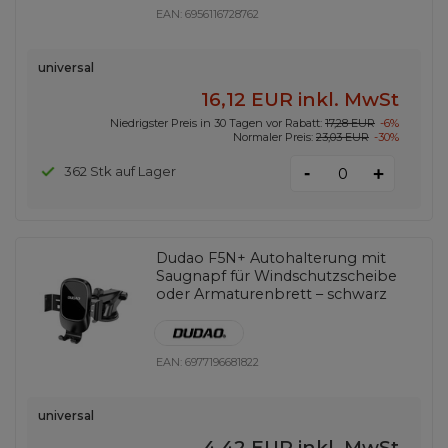
EAN:
6956116728762
universal
16,12 EUR
inkl. MwSt
Niedrigster Preis in 30 Tagen vor Rabatt:
17,28 EUR
-6%
Normaler Preis:
23,03 EUR
-30%
-
362 Stk auf Lager
+
Dudao F5N+ Autohalterung mit
Saugnapf für Windschutzscheibe
oder Armaturenbrett – schwarz
EAN:
6977196681822
universal
4,42 EUR
inkl. MwSt