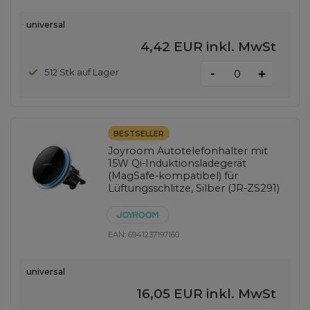
universal
4,42 EUR
inkl. MwSt
-
512 Stk auf Lager
+
BESTSELLER
Joyroom Autotelefonhalter mit
15W Qi-Induktionsladegerät
(MagSafe-kompatibel) für
Lüftungsschlitze, Silber (JR-ZS291)
EAN:
6941237197160
universal
16,05 EUR
inkl. MwSt