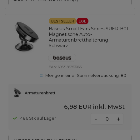
BESTSELLER
EOL
Baseus Small Ears Series SUER-B01
Magnetische Auto-
Armaturenbretthalterung -
Schwarz
EAN:
6953156253063
Menge in einer Sammelverpackung:
80
Armaturenbrett
6,98 EUR
inkl. MwSt
-
486 Stk auf Lager
+