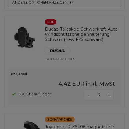
ANDERE OPTIONEN ANZEIGEN
(
1
)
EOL
Dudao Teleskop-Schwerkraft-Auto-
Windschutzscheibenhalterung
Schwarz (new F2S schwarz)
EAN:
6970379617809
universal
4,42 EUR
inkl. MwSt
-
338 Stk auf Lager
+
SCHNÄPPCHEN
Joyroom JR-ZS406 magnetische