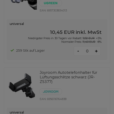
EAN:
6957303834013
universal
10,45 EUR
inkl. MwSt
Niedrigster Preis in 30 Tagen vor Rabatt:
9,92 EUR
+5%
Normaler Preis:
11,40 EUR
-8%
-
259 Stk auf Lager
+
Joyroom Autotelefonhalter für
Lüftungsschlitze schwarz (JR-
ZS377)
EAN:
6956116764838
universal