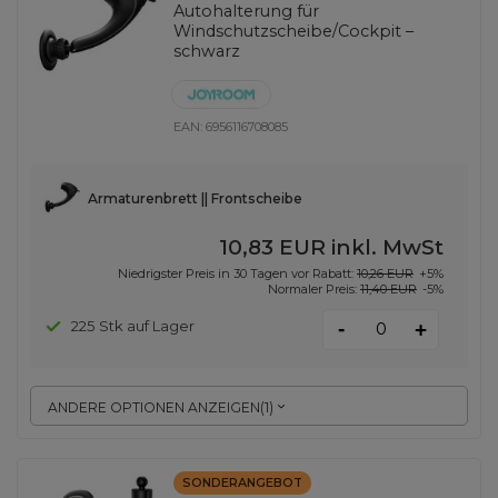
Autohalterung für
Windschutzscheibe/Cockpit –
schwarz
EAN:
6956116708085
Armaturenbrett || Frontscheibe
10,83 EUR
inkl. MwSt
Niedrigster Preis in 30 Tagen vor Rabatt:
10,26 EUR
+5%
Normaler Preis:
11,40 EUR
-5%
-
225 Stk auf Lager
+
ANDERE OPTIONEN ANZEIGEN
(
1
)
SONDERANGEBOT