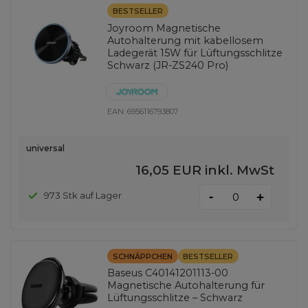
BESTSELLER
Joyroom Magnetische
Autohalterung mit kabellosem
Ladegerät 15W für Lüftungsschlitze
Schwarz (JR-ZS240 Pro)
EAN:
6956116793807
universal
16,05 EUR
inkl. MwSt
-
973 Stk auf Lager
+
SCHNÄPPCHEN
BESTSELLER
Baseus C40141201113-00
Magnetische Autohalterung für
Lüftungsschlitze – Schwarz