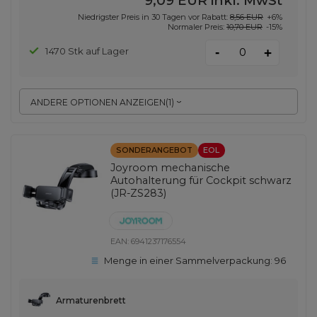
9,09 EUR
inkl. MwSt
Niedrigster Preis in 30 Tagen vor Rabatt:
8,56 EUR
+6%
Normaler Preis:
10,70 EUR
-15%
-
1470 Stk auf Lager
+
ANDERE OPTIONEN ANZEIGEN
(
1
)
SONDERANGEBOT
EOL
Joyroom mechanische
Autohalterung für Cockpit schwarz
(JR-ZS283)
EAN:
6941237176554
Menge in einer Sammelverpackung:
96
Armaturenbrett