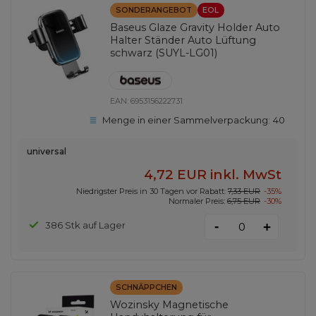
SONDERANGEBOT
EOL
Baseus Glaze Gravity Holder Auto
Halter Ständer Auto Lüftung
schwarz (SUYL-LG01)
EAN:
6953156222731
Menge in einer Sammelverpackung:
40
universal
4,72 EUR
inkl. MwSt
Niedrigster Preis in 30 Tagen vor Rabatt:
7,33 EUR
-35%
Normaler Preis:
6,75 EUR
-30%
-
386 Stk auf Lager
+
SCHNÄPPCHEN
Wozinsky Magnetische