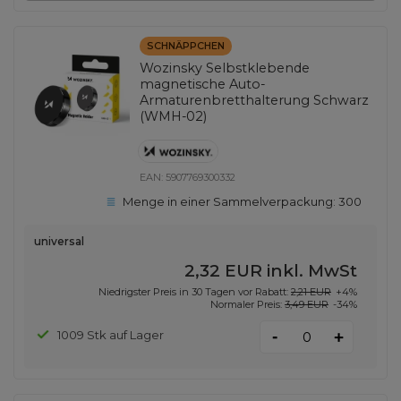
SCHNÄPPCHEN
Wozinsky Selbstklebende
magnetische Auto-
Armaturenbretthalterung Schwarz
(WMH-02)
EAN:
5907769300332
Menge in einer Sammelverpackung:
300
universal
2,32 EUR
inkl. MwSt
Niedrigster Preis in 30 Tagen vor Rabatt:
2,21 EUR
+4%
Normaler Preis:
3,49 EUR
-34%
-
1009 Stk auf Lager
+