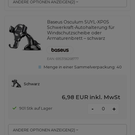
ANDERE OPTIONEN ANZEIGEN
(
2
)
Baseus Osculum SUYL-XP0S
Schwerkraft-Autohalterung für
Windschutzscheibe oder
Armaturenbrett – schwarz
EAN:
6953156268777
Menge in einer Sammelverpackung:
40
Schwarz
6,98 EUR
inkl. MwSt
-
901 Stk auf Lager
+
ANDERE OPTIONEN ANZEIGEN
(
2
)