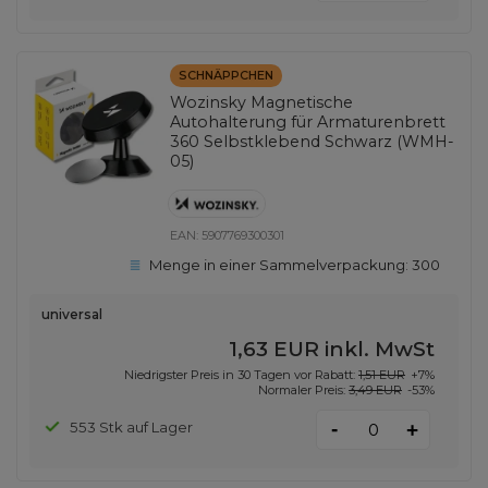
SCHNÄPPCHEN
Wozinsky Magnetische
Autohalterung für Armaturenbrett
360 Selbstklebend Schwarz (WMH-
05)
EAN:
5907769300301
Menge in einer Sammelverpackung:
300
universal
1,63 EUR
inkl. MwSt
Niedrigster Preis in 30 Tagen vor Rabatt:
1,51 EUR
+7%
Normaler Preis:
3,49 EUR
-53%
-
553 Stk auf Lager
+