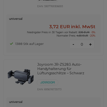
EAN:
5907769306693
universal
3,72 EUR
inkl. MwSt
Niedrigster Preis in 30 Tagen vor Rabatt:
3,95 EUR
-5%
Normaler Preis:
4,65 EUR
-20%
-
1388 Stk auf Lager
+
Joyroom JR-ZS283 Auto-
Handyhalterung für
Lüftungsschlitze – Schwarz
EAN:
6956116735173
universal