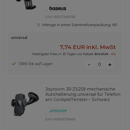
EAN:
6932172619756
Menge in einer Sammelverpackung:
60
universal
7,74 EUR
inkl. MwSt
Niedrigster Preis in 30 Tagen vor Rabatt:
8,14 EUR
-4%
-
1386 Stk auf Lager
+
Joyroom JR-ZS259 mechanische
Autohalterung universal für Telefon
am Cockpit/Fenster – Schwarz
EAN:
6956116799069