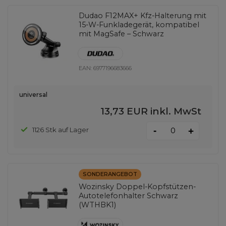
Dudao F12MAX+ Kfz-Halterung mit
15-W-Funkladegerät, kompatibel
mit MagSafe – Schwarz
EAN:
6977196683666
universal
13,73 EUR
inkl. MwSt
-
1126 Stk auf Lager
+
SONDERANGEBOT
Wozinsky Doppel-Kopfstützen-
Autotelefonhalter Schwarz
(WTHBK1)