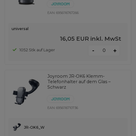
EAN:
6956116767266
universal
16,05 EUR
inkl. MwSt
-
1052 Stk auf Lager
+
Joyroom JR-OK6 Klemm-
Telefonhalter auf dem Glas –
Schwarz
EAN:
6956116710736
JR-OK6_W