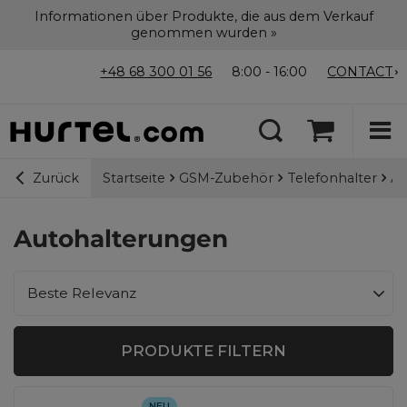
Informationen über Produkte, die aus dem Verkauf
genommen wurden »
+48 68 300 01 56
8:00 - 16:00
CONTACT
Startseite
GSM-Zubehör
Telefonhalter
Au
Zurück
Autohalterungen
Sortierung ändern
Beste Relevanz
PRODUKTE FILTERN
NEU