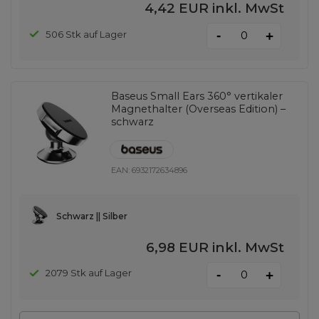
4,42 EUR
inkl. MwSt
-
506 Stk auf Lager
+
Baseus Small Ears 360° vertikaler
Magnethalter (Overseas Edition) –
schwarz
EAN:
6932172634896
Schwarz || Silber
6,98 EUR
inkl. MwSt
-
2079 Stk auf Lager
+