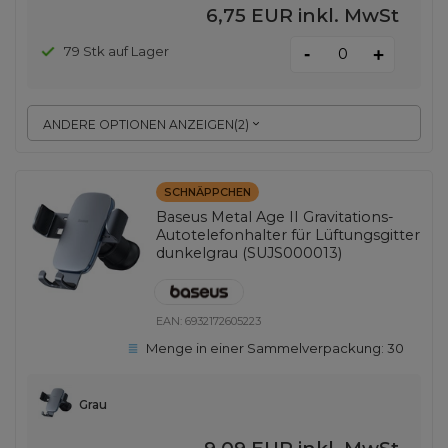
6,75 EUR
inkl. MwSt
-
79 Stk auf Lager
+
ANDERE OPTIONEN ANZEIGEN
(
2
)
SCHNÄPPCHEN
Baseus Metal Age II Gravitations-
Autotelefonhalter für Lüftungsgitter
dunkelgrau (SUJS000013)
EAN:
6932172605223
Menge in einer Sammelverpackung:
30
Grau