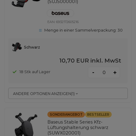
(SUJS000001)
EAN:
6932172605216
Menge in einer Sammelverpackung:
30
Schwarz
10,70 EUR
inkl. MwSt
-
18 Stk auf Lager
+
ANDERE OPTIONEN ANZEIGEN
(
1
)
SONDERANGEBOT
BESTSELLER
Baseus Stable Series Kfz-
Lüftungshalterung schwarz
(SUWX020001)