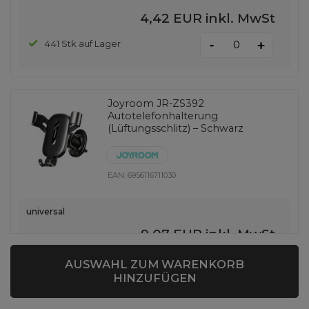
4,42 EUR
inkl. MwSt
-
441 Stk auf Lager
+
Joyroom JR-ZS392
Autotelefonhalterung
(Lüftungsschlitz) – Schwarz
EAN:
6956116711030
universal
9,07 EUR
inkl. MwSt
-
70 Stk auf Lager
+
AUSWAHL ZUM WARENKORB
HINZUFÜGEN