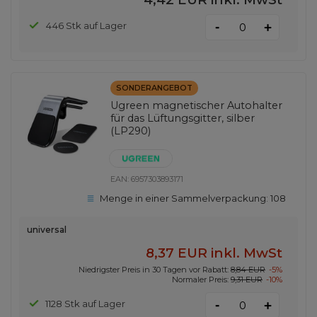
-
446 Stk auf Lager
+
SONDERANGEBOT
Ugreen magnetischer Autohalter
für das Lüftungsgitter, silber
(LP290)
EAN:
6957303893171
Menge in einer Sammelverpackung:
108
universal
8,37 EUR
inkl. MwSt
Niedrigster Preis in 30 Tagen vor Rabatt:
8,84 EUR
-5%
Normaler Preis:
9,31 EUR
-10%
-
1128 Stk auf Lager
+