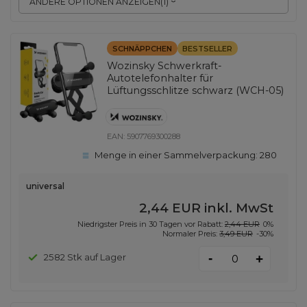
ANDERE OPTIONEN ANZEIGEN
(
1
)
SCHNÄPPCHEN
BESTSELLER
Wozinsky Schwerkraft-
Autotelefonhalter für
Lüftungsschlitze schwarz (WCH-05)
EAN:
5907769300288
Menge in einer Sammelverpackung:
280
universal
2,44 EUR
inkl. MwSt
Niedrigster Preis in 30 Tagen vor Rabatt:
2,44 EUR
0%
Normaler Preis:
3,49 EUR
-30%
-
2582 Stk auf Lager
+