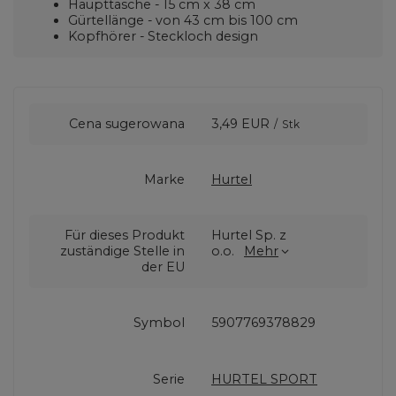
Haupttasche - 15 cm x 38 cm
Gürtellänge - von 43 cm bis 100 cm
Kopfhörer - Steckloch design
Cena sugerowana
3,49 EUR
/
Stk
Marke
Hurtel
Für dieses Produkt
Hurtel Sp. z
zuständige Stelle in
o.o.
Mehr
der EU
Symbol
5907769378829
Serie
HURTEL SPORT