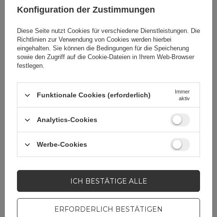
Zentimetern
Konfiguration der Zustimmungen
Tłumaczenia
cze
Diese Seite nutzt Cookies für verschiedene Dienstleistungen. Die
Richtlinien zur Verwendung von Cookies
werden hierbei
ukr
eingehalten. Sie können die Bedingungen für die Speicherung
sowie den Zugriff auf die Cookie-Dateien in Ihrem Web-Browser
ita
festlegen.
Immer
Funktionale Cookies (erforderlich)
aktiv
Brauchen Sie Hilfe? Haben Sie
Analytics-Cookies
Fragen?
Stellen Sie eine Frage,
Werbe-Cookies
und wir werden
umgehend antworten
STELLE EINE FRAGE
und die interessantesten
Fragen und Antworten für
ICH BESTÄTIGE ALLE
andere veröffentlichen.
ERFORDERLICH BESTÄTIGEN