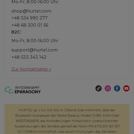
Mo-Fr, 8:00-16:00 Uhr
shop@hurtel.com
+48 534 990 277
+48 68 300 01 56
B2C:
Mo-Fr, 8:00-16:00 Uhr
support@hurtel.com
+48 533 343 142
Zur Kontaktseite »
HURTEL sp. z o.o. mit Sitz in Zielona Góra informiert, dass der
Bluetooth-Autoplayer der Marke Baseus, Modell S-09A, EAN-Code
6932172626976, die Anforderungen hinsichtlich unerwünschter
Aussendungen des Senders gemäß der Norm PN-ETSI EN 301 357
V2.1.1:2018-01 nicht erfüllt, was durch Prüfungen des Zentralen