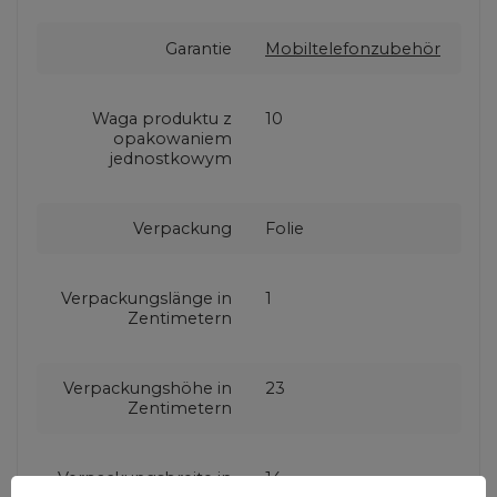
Garantie
Mobiltelefonzubehör
Waga produktu z
10
opakowaniem
jednostkowym
Verpackung
Folie
Verpackungslänge in
1
Zentimetern
Verpackungshöhe in
23
Zentimetern
Verpackungsbreite in
14