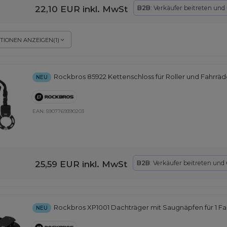
22,10 EUR
inkl. MwSt
B2B
: Verkäufer beitreten und
TIONEN ANZEIGEN
(
1
)
Rockbros 85922 Kettenschloss für Roller und Fahrrä
NEU
EAN:
5907769390203
25,59 EUR
inkl. MwSt
B2B
: Verkäufer beitreten und
Rockbros XP1001 Dachträger mit Saugnäpfen für 1 Fa
NEU