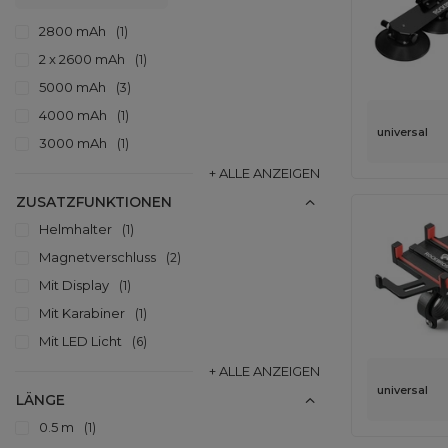
2800 mAh
1
2 x 2600 mAh
1
5000 mAh
3
4000 mAh
1
universal
3000 mAh
1
+ ALLE ANZEIGEN
ZUSATZFUNKTIONEN
Helmhalter
1
Magnetverschluss
2
Mit Display
1
Mit Karabiner
1
Mit LED Licht
6
+ ALLE ANZEIGEN
universal
LÄNGE
0.5 m
1