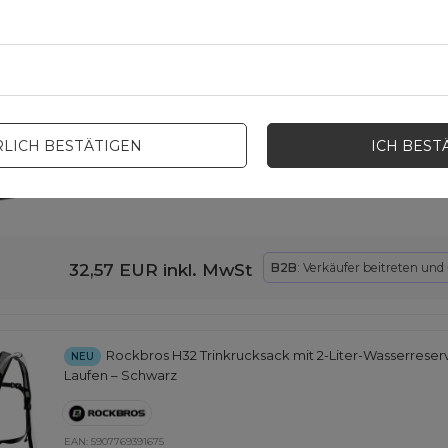
27,92 EUR
inkl. MwSt
B2B
: Verkäufer beitreten un
Rockbros AS-150 Wasserdichte Multifunktions-Sattelt
NEU
Schwarz
LICH BESTÄTIGEN
ICH BEST
EAN:
5907769391552
32,57 EUR
inkl. MwSt
B2B
: Verkäufer beitreten und
Rockbros H32 Trinkrucksack mit 2-Liter-Wasserreserv
NEU
Laufen – Schwarz
EAN:
5907769391675