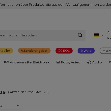
nformationen über Produkte, die aus dem Verkauf genommen wurden
A
Re
tseller
Sonderangebot
EOL
B Ware
Mark
Angewandte Elektronik
Foto, Video
Audio
os
( Anzahl der Produkte:
1120
)
dern
nz