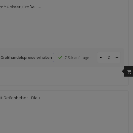
t Polster, Größe L –
-
+
d
Großhandelspreise erhalten
7 Stk auf Lager
 Reifenheber - Blau-