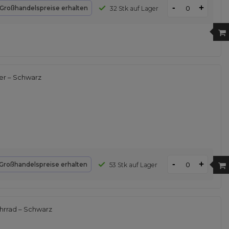
-
+
Großhandelspreise erhalten
32 Stk auf Lager
der – Schwarz
-
+
Großhandelspreise erhalten
53 Stk auf Lager
hrrad – Schwarz