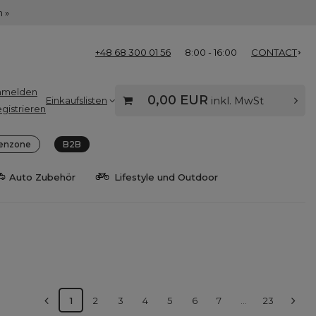
 »
+48 68 300 01 56
8:00 - 16:00
CONTACT
nmelden
0,00 EUR
Einkaufslisten
inkl. MwSt
gistrieren
enzone
B2B
Auto Zubehör
Lifestyle und Outdoor
1
2
3
4
5
6
7
...
23