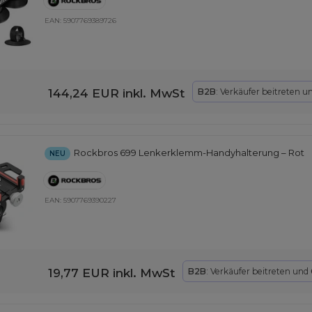
EAN:
5907769389726
144,24 EUR
inkl. MwSt
B2B
: Verkäufer beitreten u
Rockbros 699 Lenkerklemm-Handyhalterung – Rot
NEU
EAN:
5907769390227
19,77 EUR
inkl. MwSt
B2B
: Verkäufer beitreten und