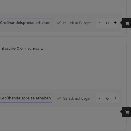
-
+
Großhandelspreise erhalten
89 Stk auf Lager
asche 0,6 l - schwarz
-
+
d
Großhandelspreise erhalten
93 Stk auf Lager