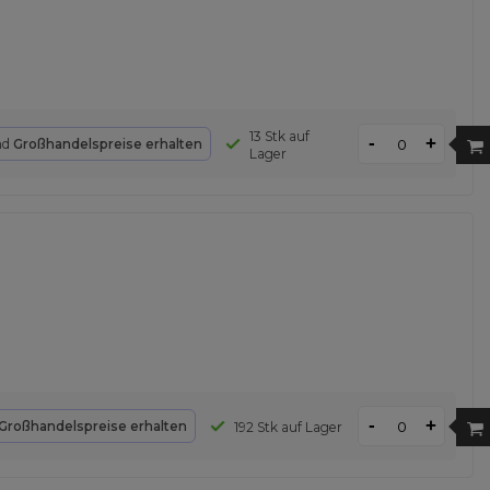
13 Stk auf
-
+
nd
Großhandelspreise erhalten
Lager
-
+
Großhandelspreise erhalten
192 Stk auf Lager