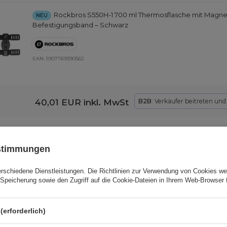
Rockbros S550H-1 700 ml Thermosflasche mit Magne
NEU
Befestigungsband – Schwarz
EAN:
5907769390562
40,01 EUR
inkl. MwSt
B2B
: Verkäufer beitreten un
Rockbros AS-151 RideMate Wasserdichte Oberrohrta
NEU
ustimmungen
erschiedene Dienstleistungen. Die
Richtlinien zur Verwendung von Cookies
wer
Speicherung sowie den Zugriff auf die Cookie-Dateien in Ihrem Web-Browser 
EAN:
5907769391354
(erforderlich)