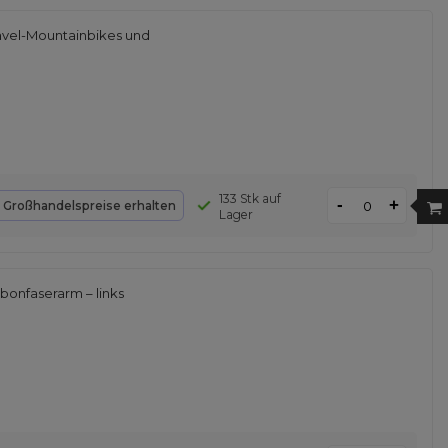
ravel-Mountainbikes und
133 Stk auf
-
+
d
Großhandelspreise erhalten
Lager
bonfaserarm – links