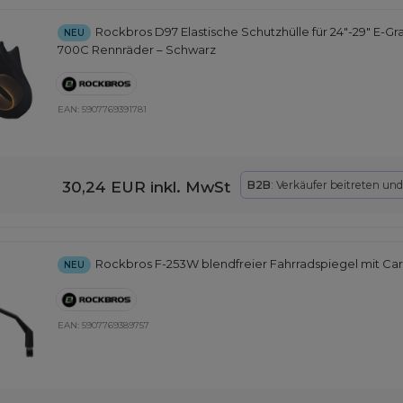
Rockbros D97 Elastische Schutzhülle für 24"-29" E-G
NEU
700C Rennräder – Schwarz
EAN:
5907769391781
30,24 EUR
inkl. MwSt
B2B
: Verkäufer beitreten un
Rockbros F-253W blendfreier Fahrradspiegel mit Car
NEU
EAN:
5907769389757