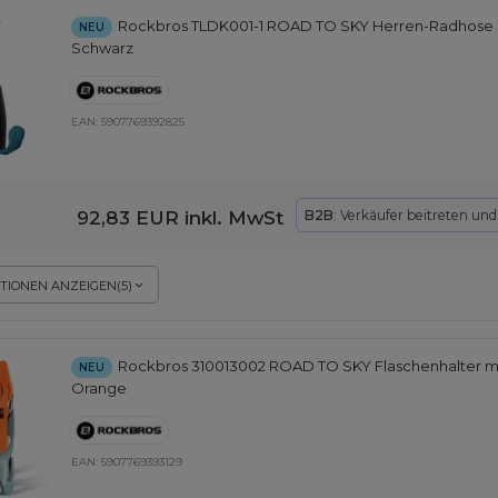
Rockbros TLDK001-1 ROAD TO SKY Herren-Radhose mi
NEU
Schwarz
EAN:
5907769392825
92,83 EUR
inkl. MwSt
B2B
: Verkäufer beitreten un
TIONEN ANZEIGEN
(
5
)
Rockbros 310013002 ROAD TO SKY Flaschenhalter mit
NEU
Orange
EAN:
5907769393129