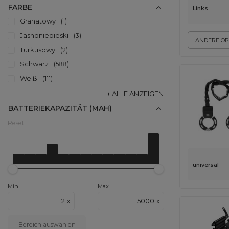
FARBE
Links
Granatowy
1
Jasnoniebieski
3
ANDERE OP
Turkusowy
2
Schwarz
588
Weiß
111
+ ALLE ANZEIGEN
BATTERIEKAPAZITÄT (MAH)
Reset
Von
2 x 2600 mAh
Do
5000 mAh
universal
Min
Max
x
x
-
Bereich auswählen