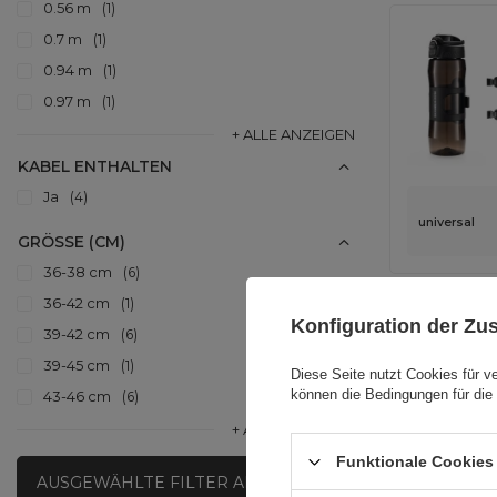
0.56 m
1
0.7 m
1
0.94 m
1
0.97 m
1
+ ALLE ANZEIGEN
KABEL ENTHALTEN
Ja
4
universal
GRÖSSE (CM)
36-38 cm
6
36-42 cm
1
Konfiguration der Z
39-42 cm
6
39-45 cm
1
Diese Seite nutzt Cookies für v
können die Bedingungen für die 
43-46 cm
6
+ ALLE ANZEIGEN
Funktionale Cookies 
AUSGEWÄHLTE FILTER ANWENDEN