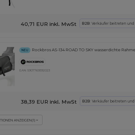
40,71 EUR
inkl. MwSt
B2B
: Verkäufer beitreten und
Rockbros AS-134 ROAD TO SKY wasserdichte Rahment
NEU
EAN:
5907769392023
38,39 EUR
inkl. MwSt
B2B
: Verkäufer beitreten un
TIONEN ANZEIGEN
(
1
)