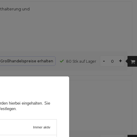
thalterung und
-
+
d
Großhandelspreise erhalten
80 Stk auf Lager
sche - Schwarz
den hierbei eingehalten. Sie
festlegen.
Immer aktiv