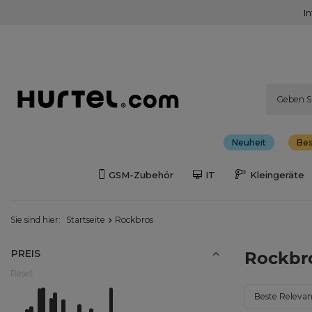
I
Neuheit
Bes
GSM-Zubehör
IT
Kleingeräte
Sie sind hier:
Startseite
Rockbros
PREIS
Rockbr
Reset
Von
0.00EUR - 2.00EUR
Do
196.00EUR - 198.00EUR
Sortierung än
Beste Releva