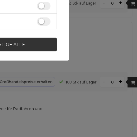
-
+
d
Großhandelspreise erhalten
153 Stk auf Lager
asche mit Flaschenhalter –
ÄTIGE ALLE
-
+
Großhandelspreise erhalten
109 Stk auf Lager
oir für Radfahren und