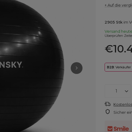
+ Auf die vergl
2905
Stk
im V
Versand
heut
Überprüfen Zeit
€10.
B2B
: Verkäufer
Kostenlos
Sicher ei