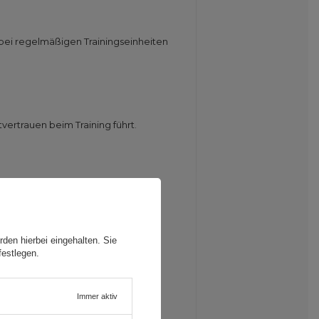
 bei regelmäßigen Trainingseinheiten
ertrauen beim Training führt.
gungsfreiheit bei alltäglichen
den hierbei eingehalten. Sie
festlegen.
röße von 160 bis 180 cm und
Immer aktiv