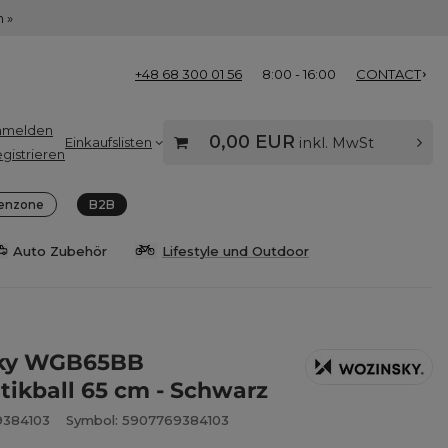
 »
+48 68 300 01 56
8:00 - 16:00
CONTACT
nmelden
0,00 EUR
Einkaufslisten
inkl. MwSt
gistrieren
enzone
B2B
Auto Zubehör
Lifestyle und Outdoor
ky WGB65BB
ikball 65 cm - Schwarz
9384103
Symbol: 5907769384103