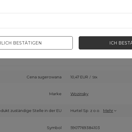
LICH BESTÄTIGEN
ICH BEST
Cena sugerowana
10,47 EUR
/
Stk
Marke
Wozinsky
odukt zuständige Stelle in der EU
Hurtel Sp. z o.o.
Mehr
Symbol
5907769384103