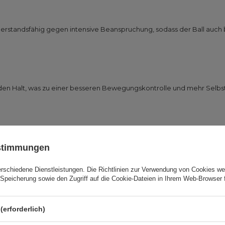
derstandsfähig gegen intensive Beanspruchung, sodass der Ball auch
 den Halt, was zu einer besseren Bewegungskontrolle und mehr Selbstv
e Stabilisierung des Körpers und trägt dazu bei, die natürliche Bewe
ustimmungen
erschiedene Dienstleistungen. Die
Richtlinien zur Verwendung von Cookies
wer
Speicherung sowie den Zugriff auf die Cookie-Dateien in Ihrem Web-Browser 
er
istet eine optimale Übungsposition für Personen mit einer Körperg
rrekten Technik.
(erforderlich)