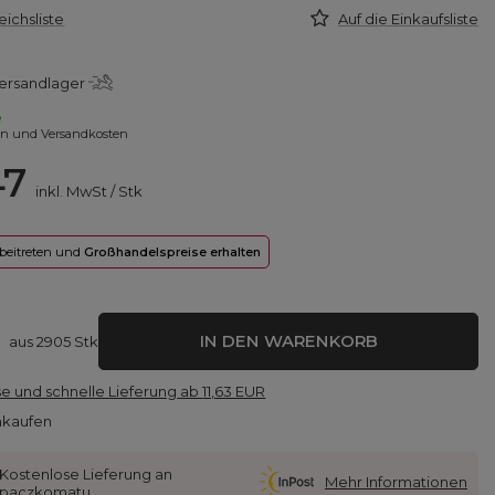
eichsliste
Auf die Einkaufsliste
ersandlager
e
en und Versandkosten
47
inkl. MwSt
/
Stk
 beitreten und
Großhandelspreise erhalten
IN DEN WARENKORB
aus
2905
Stk
e und schnelle Lieferung
ab
11,63 EUR
nkaufen
Kostenlose Lieferung an
Mehr Informationen
paczkomatu