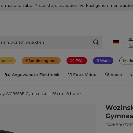
nformationen über Produkte, die aus dem Verkauf genommen wurden
A
Re
tseller
Sonderangebot
EOL
B Ware
Mark
Angewandte Elektronik
Foto, Video
Audio
sky WGB65BB Gymnastikball 65 cm - Schwarz
Wozins
Gymnast
EAN: 590776