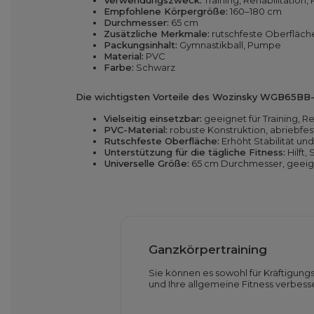
Verwendungszweck:
Training, Rehabilitation, 
Empfohlene Körpergröße:
160–180 cm
Durchmesser:
65 cm
Zusätzliche Merkmale:
rutschfeste Oberfläch
Packungsinhalt:
Gymnastikball, Pumpe
Material:
PVC
Farbe:
Schwarz
Die wichtigsten Vorteile des Wozinsky WGB65BB-B
Vielseitig einsetzbar:
geeignet für Training, 
PVC-Material:
robuste Konstruktion, abriebfe
Rutschfeste Oberfläche:
Erhöht Stabilität und
Unterstützung für die tägliche Fitness:
Hilft,
Universelle Größe:
65 cm Durchmesser, geeign
Ganzkörpertraining
Sie können es sowohl für Kräftigu
und Ihre allgemeine Fitness verbesse