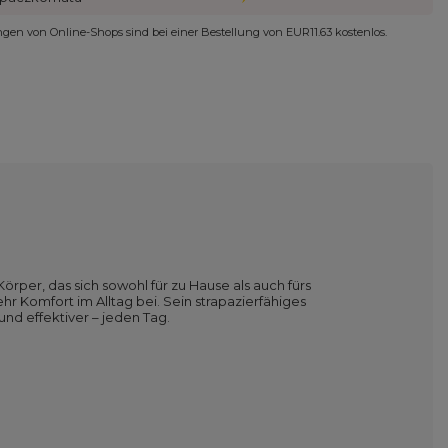
ungen von Online-Shops sind bei einer Bestellung von
EUR11.63
kostenlos.
per, das sich sowohl für zu Hause als auch fürs
ehr Komfort im Alltag bei. Sein strapazierfähiges
und effektiver – jeden Tag.