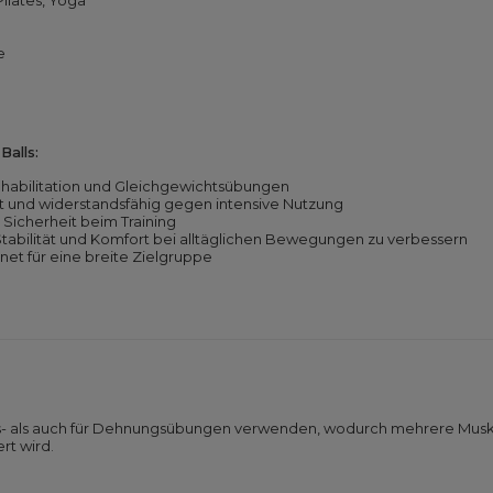
Pilates, Yoga
e
alls:
Rehabilitation und Gleichgewichtsübungen
st und widerstandsfähig gegen intensive Nutzung
 Sicherheit beim Training
 Stabilität und Komfort bei alltäglichen Bewegungen zu verbessern
et für eine breite Zielgruppe
ngs- als auch für Dehnungsübungen verwenden, wodurch mehrere Musk
rt wird.