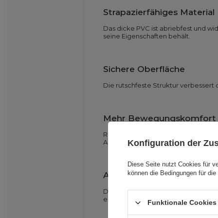
Strapazierfähiges Material
Das dicke PVC ist abriebfest und wi
seine Eigenschaften behält.
Sichere Oberfläche
Die rutschfeste Struktur verbessert
Mehr Bewegungskomfort
Regelmäßige Bewegung unterstützt di
Aktivitäten zu erhalten.
Konfiguration der Z
Diese Seite nutzt Cookies für v
können die Bedingungen für die 
Anpassung an den Benutz
Der Durchmesser von 65 cm gewährle
erleichtert so die Einhaltung der ko
Funktionale Cookies 