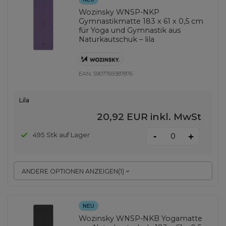
Wozinsky WNSP-NKP
Gymnastikmatte 183 x 61 x 0,5 cm
für Yoga und Gymnastik aus
Naturkautschuk – lila
EAN:
5907769387876
Lila
20,92 EUR
inkl. MwSt
-
495 Stk auf Lager
+
ANDERE OPTIONEN ANZEIGEN
(
1
)
NEU
Wozinsky WNSP-NKB Yogamatte