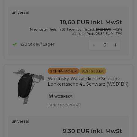
universal
18,60 EUR
inkl. MwSt
Niedrigster Preis in 30 Tagen vor Rabatt:
13,02 EUR
+42%
Normaler Preis:
25,34 EUR
-27%
-
428 Stk auf Lager
+
SCHNÄPPCHEN
BESTSELLER
Wozinsky Wasserdichte Scooter-
Lenkertasche 4L Schwarz (WSB1BK)
EAN:
5907769300370
universal
9,30 EUR
inkl. MwSt