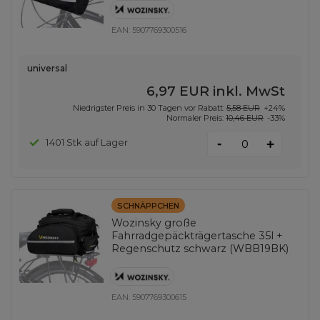
EAN:
5907769300516
universal
6,97 EUR
inkl. MwSt
Niedrigster Preis in 30 Tagen vor Rabatt:
5,58 EUR
+24%
Normaler Preis:
10,46 EUR
-33%
-
1401 Stk auf Lager
+
SCHNÄPPCHEN
Wozinsky große
Fahrradgepäckträgertasche 35l +
Regenschutz schwarz (WBB19BK)
EAN:
5907769300615