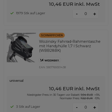
10,46 EUR
inkl. MwSt
-
1979 Stk auf Lager
+
SCHNÄPPCHEN
Wozinsky Fahrrad-Rahmentasche
mit Handyhülle 1,7 l Schwarz
(WBB28BK)
EAN:
5907769301438
universal
10,46 EUR
inkl. MwSt
Niedrigster Preis in 30 Tagen vor Rabatt:
9,94 EUR
+5%
Normaler Preis:
11,62 EUR
-10%
-
3 Stk auf Lager
+