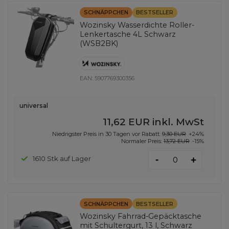
SCHNÄPPCHEN
BESTSELLER
Wozinsky Wasserdichte Roller-
Lenkertasche 4L Schwarz
(WSB2BK)
EAN:
5907769300356
universal
11,62 EUR
inkl. MwSt
Niedrigster Preis in 30 Tagen vor Rabatt:
9,30 EUR
+24%
Normaler Preis:
13,72 EUR
-15%
-
1610 Stk auf Lager
+
SCHNÄPPCHEN
BESTSELLER
Wozinsky Fahrrad-Gepäcktasche
mit Schultergurt, 13 l, Schwarz