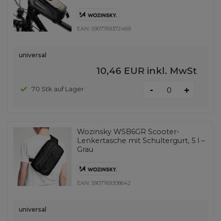
EAN:
5907769372469
universal
10,46 EUR
inkl. MwSt
-
70 Stk auf Lager
+
Wozinsky WSB6GR Scooter-
Lenkertasche mit Schultergurt, 5 l –
Grau
EAN:
5907769308642
universal