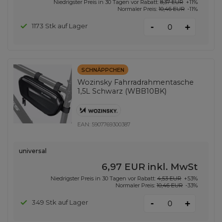
Niedrigster Preis in 30 Tagen vor Rabatt:
8,37 EUR
+11%
Normaler Preis:
10,46 EUR
-11%
-
1173 Stk auf Lager
+
SCHNÄPPCHEN
Wozinsky Fahrradrahmentasche
1,5L Schwarz (WBB10BK)
EAN:
5907769300387
universal
6,97 EUR
inkl. MwSt
Niedrigster Preis in 30 Tagen vor Rabatt:
4,53 EUR
+53%
Normaler Preis:
10,46 EUR
-33%
-
349 Stk auf Lager
+