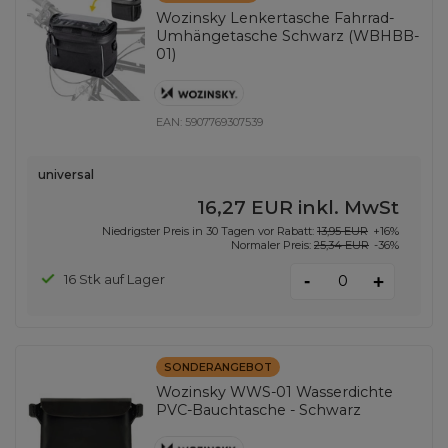
Wozinsky Lenkertasche Fahrrad-
Umhängetasche Schwarz (WBHBB-
01)
EAN:
5907769307539
universal
16,27 EUR
inkl. MwSt
Niedrigster Preis in 30 Tagen vor Rabatt:
13,95 EUR
+16%
Normaler Preis:
25,34 EUR
-36%
-
16 Stk auf Lager
+
SONDERANGEBOT
Wozinsky WWS-01 Wasserdichte
PVC-Bauchtasche - Schwarz