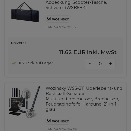
Abdeckung, Scooter-Tasche,
Schwarz (WSB5BK)
EAN:
5907769307317
universal
11,62 EUR
inkl. MwSt
-
1873 Stk auf Lager
+
Wozinsky WSS-211 Überlebens- und
Bushcraft-Schaufel,
Multifunktionsmesser, Brecheisen,
Feuersteinpfeife, Harpune, 21-in-1 -
grau
EAN:
5907769384318