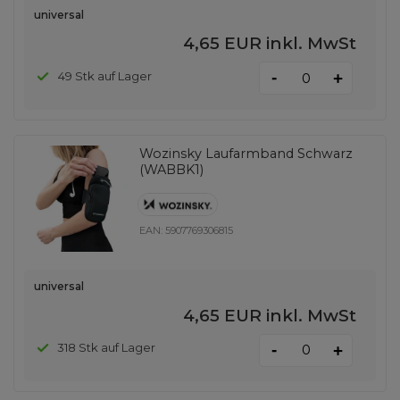
universal
4,65 EUR
inkl. MwSt
-
49 Stk auf Lager
+
Wozinsky Laufarmband Schwarz
(WABBK1)
EAN:
5907769306815
universal
4,65 EUR
inkl. MwSt
-
318 Stk auf Lager
+