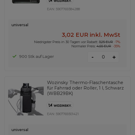
EAN:
5907769384288
universal
3,02 EUR
inkl. MwSt
Niedrigster Preis in 30 Tagen vor Rabatt:
3,25 EUR
-7%
Normaler Preis:
4,65 EUR
-35%
-
900 Stk auf Lager
+
Wozinsky Thermo-Flaschentasche
für Fahrrad oder Roller, 1 l, Schwarz
(WBB29BK)
EAN:
5907769301421
universal