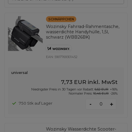
SCHNÄPPCHEN
Wozinsky Fahrrad-Rahmentasche,
wasserdichte Handyhülle, 1,5l,
schwarz (WBB26BK)
EAN:
5907769301452
universal
7,73 EUR
inkl. MwSt
Niedrigster Preis in 30 Tagen vor Rabatt:
6,62 EUR
+16%
Normaler Preis:
10,46 EUR
-26%
-
750 Stk auf Lager
+
Wozinsky Wasserdichte Scooter-