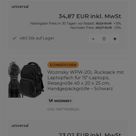
universal
34,87 EUR
inkl. MwSt
Niedrigster Preis in 30 Tagen vor Rabatt:
30,22 EUR
+15%
Normaler Preis:
46,27 EUR
-25%
-
483 Stk auf Lager
+
SCHNÄPPCHEN
Wozinsky WPW-20L Rucksack mit
Laptopfach für 15"-Laptops,
Reisegröße 40 x 20 x 25 cm,
Handgepäckgröße – Schwarz
EAN:
5907769385261
universal
23,02 EUR
inkl. MwSt