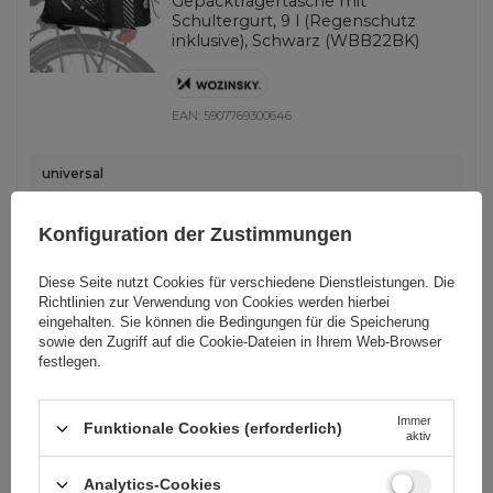
Gepäckträgertasche mit
Schultergurt, 9 l (Regenschutz
inklusive), Schwarz (WBB22BK)
EAN:
5907769300646
universal
13,95 EUR
inkl. MwSt
Konfiguration der Zustimmungen
Niedrigster Preis in 30 Tagen vor Rabatt:
18,60 EUR
-25%
Normaler Preis:
23,02 EUR
-39%
Diese Seite nutzt Cookies für verschiedene Dienstleistungen. Die
-
261 Stk auf Lager
+
Richtlinien zur Verwendung von Cookies
werden hierbei
eingehalten. Sie können die Bedingungen für die Speicherung
sowie den Zugriff auf die Cookie-Dateien in Ihrem Web-Browser
festlegen.
SCHNÄPPCHEN
Wozinsky Rahmen Fahrradtasche +
Immer
Funktionale Cookies (erforderlich)
abnehmbare Handyhülle bis 6,5" 1,5l
aktiv
schwarz (WBB7BK)
Analytics-Cookies