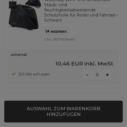
Staub- und
feuchtigkeitsabweisende
Schutzhülle für Roller und Fahrrad –
Schwarz
EAN:
5907769384813
universal
10,46 EUR
inkl. MwSt
-
325 Stk auf Lager
+
SONDERANGEBOT
Wozinsky WWK-30 wasserdichte
AUSWAHL ZUM WARENKORB
Tasche für 30l SUP-Kajak - schwarz
HINZUFÜGEN