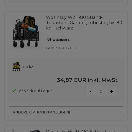
Wozinsky WZP-80 Strand-,
Touristen-, Garten-, robuster, bis 80
kg - schwarz
EAN:
5907769388156
80 kg
34,87 EUR
inkl. MwSt
-
635 Stk auf Lager
+
ANDERE OPTIONEN ANZEIGEN
(
1
)
Wozinsky WPP-01O Schutzhülle –