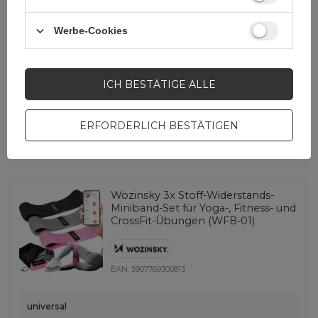
EAN:
5907769312199
Werbe-Cookies
universal
13,25 EUR
inkl. MwSt
ICH BESTÄTIGE ALLE
Niedrigster Preis in 30 Tagen vor Rabatt:
12,55 EUR
+5%
Normaler Preis:
13,95 EUR
-5%
ERFORDERLICH BESTÄTIGEN
-
1625 Stk auf Lager
+
Wozinsky 3x Stoff-Widerstands-
Miniband-Set für Yoga-, Fitness- und
CrossFit-Übungen (WFB-01)
EAN:
5907769300813
universal