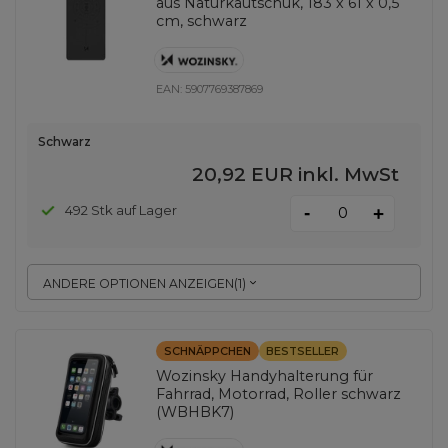
aus Naturkautschuk, 183 x 61 x 0,5
cm, schwarz
EAN:
5907769387869
Schwarz
20,92 EUR
inkl. MwSt
-
492 Stk auf Lager
+
ANDERE OPTIONEN ANZEIGEN
(
1
)
SCHNÄPPCHEN
BESTSELLER
Wozinsky Handyhalterung für
Fahrrad, Motorrad, Roller schwarz
(WBHBK7)