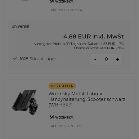
EAN:
5907769307324
universal
4,88 EUR
inkl. MwSt
Niedrigster Preis in 30 Tagen vor Rabatt:
4,53 EUR
+7%
Normaler Preis:
6,97 EUR
-30%
-
1825 Stk auf Lager
+
BESTSELLER
Wozinsky Metall Fahrrad
Handyhalterung, Scooter schwarz
(WBHBK3)
EAN:
5907769301568