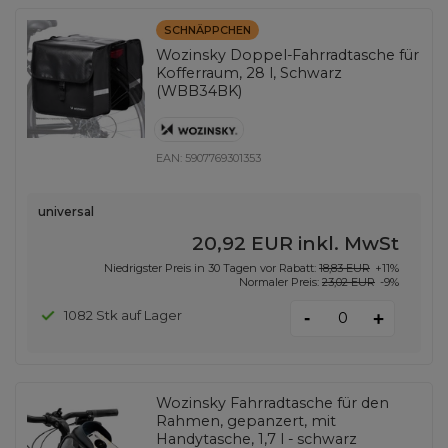
SCHNÄPPCHEN
Wozinsky Doppel-Fahrradtasche für
Kofferraum, 28 l, Schwarz
(WBB34BK)
EAN:
5907769301353
universal
20,92 EUR
inkl. MwSt
Niedrigster Preis in 30 Tagen vor Rabatt:
18,83 EUR
+11%
Normaler Preis:
23,02 EUR
-9%
-
1082 Stk auf Lager
+
Wozinsky Fahrradtasche für den
Rahmen, gepanzert, mit
Handytasche, 1,7 l - schwarz