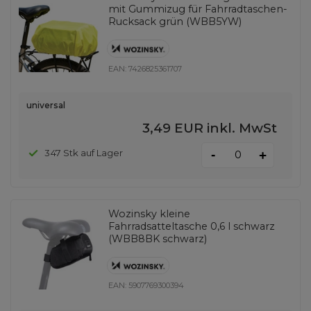
mit Gummizug für Fahrradtaschen-
Rucksack grün (WBB5YW)
EAN:
7426825361707
universal
3,49 EUR
inkl. MwSt
-
347 Stk auf Lager
+
Wozinsky kleine
Fahrradsatteltasche 0,6 l schwarz
(WBB8BK schwarz)
EAN:
5907769300394