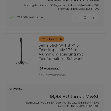
Niedrigster Preis in 30 Tagen vor Rabatt:
15,34 EUR
+50%
Normaler Preis:
25,57 EUR
-10%
-
703 Stk auf Lager
+
SCHNÄPPCHEN
Selfie Stick WH181-Y1S
Teleskopstativ 1,75 m
Aluminiumlegierung mit
Telefonhalter – Schwarz
EAN:
5907769360640
universal
18,83 EUR
inkl. MwSt
Niedrigster Preis in 30 Tagen vor Rabatt:
12,55 EUR
+50%
Normaler Preis:
20,92 EUR
-10%