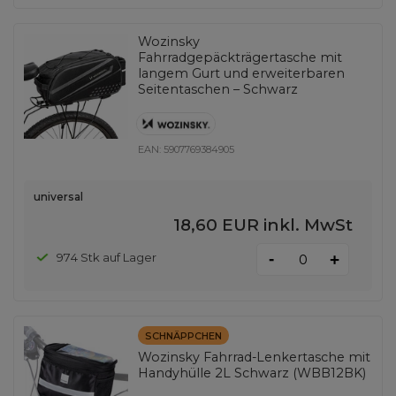
Wozinsky
Fahrradgepäckträgertasche mit
langem Gurt und erweiterbaren
Seitentaschen – Schwarz
EAN:
5907769384905
universal
18,60 EUR
inkl. MwSt
-
974 Stk auf Lager
+
SCHNÄPPCHEN
Wozinsky Fahrrad-Lenkertasche mit
Handyhülle 2L Schwarz (WBB12BK)