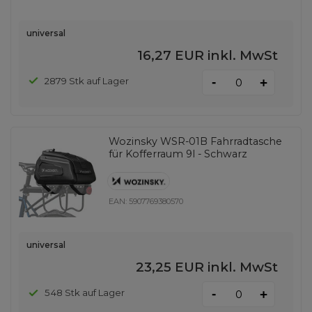
universal
16,27 EUR
inkl. MwSt
-
2879 Stk auf Lager
+
Wozinsky WSR-01B Fahrradtasche
für Kofferraum 9l - Schwarz
EAN:
5907769380570
universal
23,25 EUR
inkl. MwSt
-
548 Stk auf Lager
+