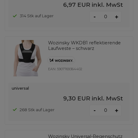
6,97 EUR
inkl. MwSt
-
314 Stk auf Lager
+
Wozinsky WKDB1 reflektierende
Laufweste – schwarz
EAN:
5907769364402
universal
9,30 EUR
inkl. MwSt
-
268 Stk auf Lager
+
Wozinsky Universal-Regenschutz