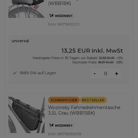
(WBB1BK)
EAN:
5907769312113
universal
13,25 EUR
inkl. MwSt
Niedrigster Preis in 30 Tagen vor Rabatt:
12,55 EUR
+5%
Normaler Preis:
18,37 EUR
-28%
-
1889 Stk auf Lager
+
SCHNÄPPCHEN
BESTSELLER
Wozinsky Fahrradrahmentasche
3,5L Grau (WBB15BK)
EAN:
5907769300578