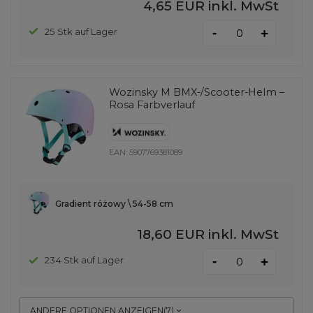
4,65 EUR
inkl. MwSt
-
25 Stk auf Lager
+
Wozinsky M BMX-/Scooter-Helm –
Rosa Farbverlauf
EAN:
5907769381089
Gradient różowy \ 54-58 cm
18,60 EUR
inkl. MwSt
-
234 Stk auf Lager
+
ANDERE OPTIONEN ANZEIGEN
(
7
)