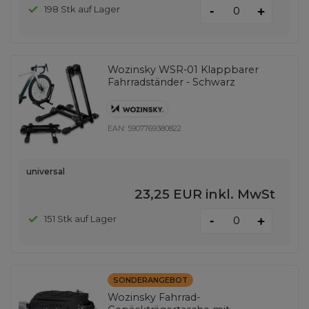
-
198 Stk auf Lager
+
Wozinsky WSR-01 Klappbarer
Fahrradständer - Schwarz
EAN:
5907769380822
universal
23,25 EUR
inkl. MwSt
-
151 Stk auf Lager
+
SONDERANGEBOT
Wozinsky Fahrrad-