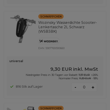
SCHNÄPPCHEN
Wozinsky Wasserdichte Scooter-
Lenkertasche 2L Schwarz
(WSB3BK)
EAN:
5907769300660
universal
9,30 EUR
inkl. MwSt
Niedrigster Preis in 30 Tagen vor Rabatt:
7,37 EUR
+26%
Normaler Preis:
11,39 EUR
-18%
-
816 Stk auf Lager
+
SCHNÄPPCHEN