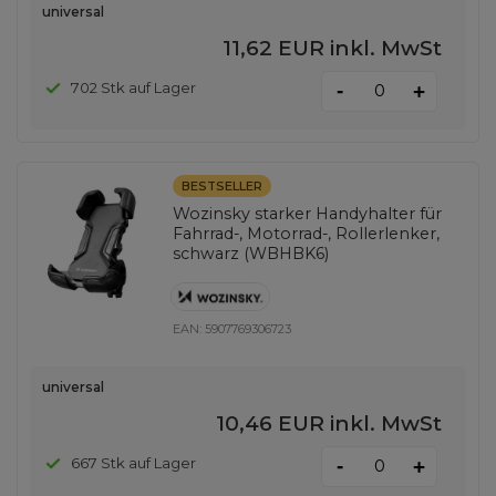
universal
11,62 EUR
inkl. MwSt
-
702 Stk auf Lager
+
BESTSELLER
Wozinsky starker Handyhalter für
Fahrrad-, Motorrad-, Rollerlenker,
schwarz (WBHBK6)
EAN:
5907769306723
universal
10,46 EUR
inkl. MwSt
-
667 Stk auf Lager
+