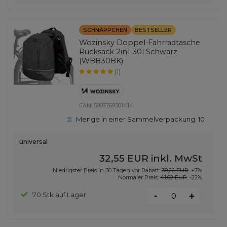
SCHNÄPPCHEN
BESTSELLER
Wozinsky Doppel-Fahrradtasche
Rucksack 2in1 30l Schwarz
(WBB30BK)
(1)
EAN:
5907769301414
Menge in einer Sammelverpackung:
10
universal
32,55 EUR
inkl. MwSt
Niedrigster Preis in 30 Tagen vor Rabatt:
30,22 EUR
+7%
Normaler Preis:
41,62 EUR
-22%
-
70 Stk auf Lager
+