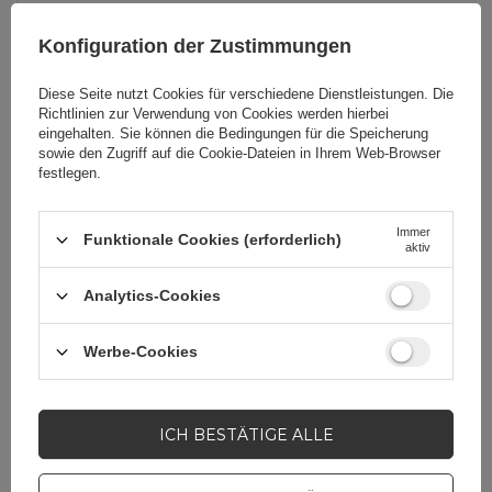
Verpackungslänge in
2
Zentimetern
Konfiguration der Zustimmungen
Diese Seite nutzt Cookies für verschiedene Dienstleistungen. Die
Produzenten-Code
WBB5YW
Richtlinien zur Verwendung von Cookies
werden hierbei
eingehalten. Sie können die Bedingungen für die Speicherung
sowie den Zugriff auf die Cookie-Dateien in Ihrem Web-Browser
festlegen.
Farbe
Grün
Immer
Funktionale Cookies (erforderlich)
aktiv
Analytics-Cookies
Brauchen Sie Hilfe? Haben Sie
Fragen?
Werbe-Cookies
Stellen Sie eine Frage,
und wir werden
umgehend antworten
STELLE EINE FRAGE
und die interessantesten
ICH BESTÄTIGE ALLE
Fragen und Antworten für
andere veröffentlichen.