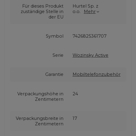
Für dieses Produkt
Hurtel Sp. z
zuständige Stelle in
o.o.
Mehr
der EU
Symbol
7426825361707
Serie
Wozinsky Active
Garantie
Mobiltelefonzubehör
Verpackungshöhe in
24
Zentimetern
Verpackungsbreite in
17
Zentimetern