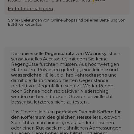
Mehr Informationen
Smile - Lieferungen von Online-Shops sind bei einer Bestellung von
EUR11.63
kostenlos.
Der universelle
Regenschutz
von
Wozinsky
ist ein
sensationelles Accessoire, mit dem Sie keine
Regengüsse fürchten müssen. Aus hochwertigen
Materialien (Polyester) gefertigt, eine
leichte und
wasserdichte Hülle
, die Ihre
Fahrradtasche
und
damit die darin transportierten Gegenstände
perfekt vor Regenfällen schützt. Weder Regen
noch Schnee noch radioaktiver Niederschlag
werden sie beeindrucken. Obwohl es vielleicht
besser ist, letzteres nicht zu testen ...
Das Cover bildet ein
perfektes Duo mit Koffern für
den Kofferraum des gleichen Herstellers
, obwohl
Sie nichts daran hindern, es auf andere Taschen
oder einen Rucksack mit ähnlichen Abmessungen
zu legen. Dank
hoher Flexibilität
und einem