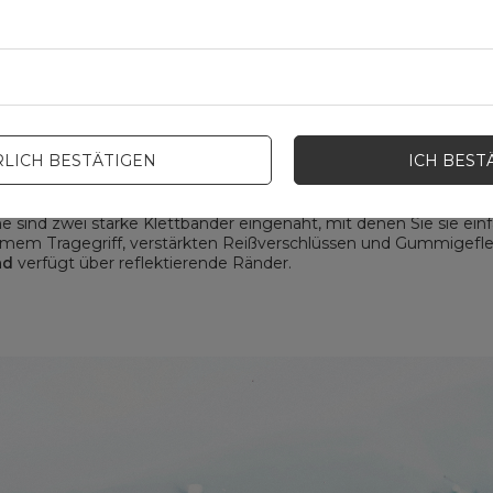
BK Trunk Bag mit Gurt:
LICH BESTÄTIGEN
ICH BEST
er Schulter getragen werden
. Die Tasche verfügt über einen 
Mit einem Fassungsvermögen von 13 Litern können Sie unter and
e, ein Telefon und eine Powerbank unterbringen.
he sind zwei starke Klettbänder eingenäht, mit denen Sie sie e
mem Tragegriff, verstärkten Reißverschlüssen und Gummigefl
nd
verfügt über reflektierende Ränder.