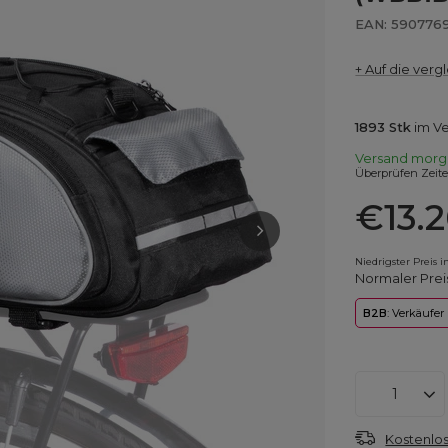
EAN: 5907769
+ Auf die vergl
1893
Stk
im V
Versand
morg
Überprüfen Zeit
€13.
Niedrigster Preis 
Normaler Prei
B2B
: Verkäufer
Kostenlos