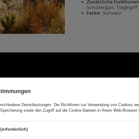
Zusätzliche Funktionen
Schultergurt, Tragegriff
Farbe
: Schwarz
ustimmungen
erschiedene Dienstleistungen. Die
Richtlinien zur Verwendung von Cookies
wer
Speicherung sowie den Zugriff auf die Cookie-Dateien in Ihrem Web-Browser 
(erforderlich)