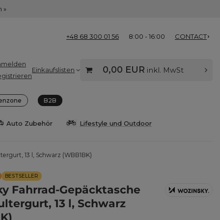
 »
+48 68 300 01 56
8:00 - 16:00
CONTACT
nmelden
0,00 EUR
Einkaufslisten
inkl. MwSt
gistrieren
enzone
B2B
Auto Zubehör
Lifestyle und Outdoor
ergurt, 13 l, Schwarz (WBB1BK)
BESTSELLER
y Fahrrad-Gepäcktasche
ltergurt, 13 l, Schwarz
K)