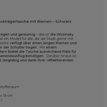
äckträgertasche mit Riemen – Schwarz
tragen und geräumig
– das ist
die Wozinsky
st ein Modell für alle, die die Stadt gerne mit
Tasche
verfügt über einen langen Riemen und
r der Schulter tragen
. Mit
einem
ern bietet die Tasche ausreichend Platz für
chenendausflug benötigen
. Darüber hinaus ist
 langlebig und dank ihrer reflektierenden
 Kofferraum
 x 16 cm
 l