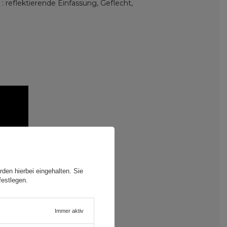
: reflektierende Einfassung, Geflecht,
den hierbei eingehalten. Sie
festlegen.
Immer aktiv