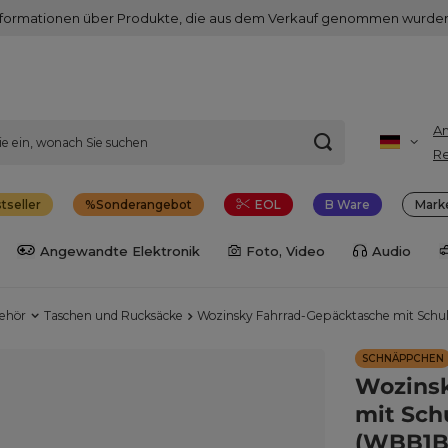
nformationen über Produkte, die aus dem Verkauf genommen wurden
A
Re
tseller
Sonderangebot
EOL
B Ware
Mark
Angewandte Elektronik
Foto, Video
Audio
behör
Taschen und Rucksäcke
Wozinsky Fahrrad-Gepäcktasche mit Schult
SCHNÄPPCHEN
Wozinsk
mit Schu
(WBB1B