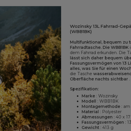
Wozinsky 13L Fahrrad-Gep
(WBB1BK)
Multifunktional, bequem zu 
Fahrradtasche. Die WBB1BK
i
dem Fahrrad erkunden. Die 
lässt sich daher bequem übe
Fassungsvermögen von 13 Lit
alles, was Sie für einen Wo
die Tasche
wasserabweisend,
Oberfläche nachts sichtbar
.
Spezifikation:
Marke
: Wozinsky
Modell
: WBB1BK
Montagemethode
: am
Material
: Polyester
Abmessungen
: 40 x 17
Fassungsvermögen
: 13
Gewicht
: 413 g