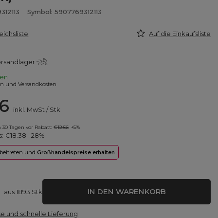
312113
Symbol: 5907769312113
eichsliste
Auf die Einkaufsliste
ersandlager
en
en und Versandkosten
26
inkl. MwSt
/
Stk
in 30 Tagen vor Rabatt:
€12.56
+5%
s:
€18.38
-28%
 beitreten und
Großhandelspreise erhalten
IN DEN WARENKORB
aus
1893
Stk
e und schnelle Lieferung