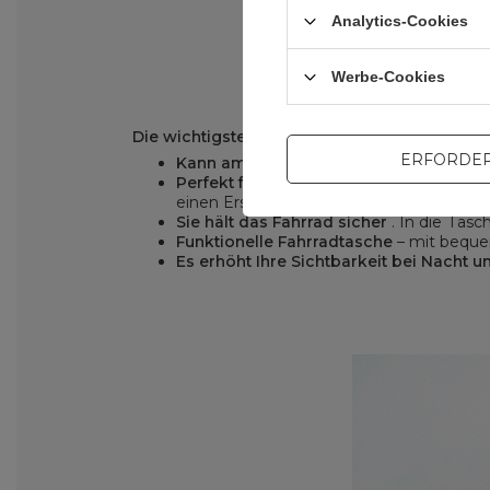
Analytics-Cookies
Werbe-Cookies
Die wichtigsten Vorteile der Wozinsky WBB1
ERFORDER
Kann am Fahrrad befestigt oder über d
Perfekt für einen Wochenendausflug
. 
einen Ersatzschlauch, eine Wasserflasch
Sie hält das Fahrrad sicher
. In die Tasc
Funktionelle Fahrradtasche
– mit beque
Es erhöht Ihre Sichtbarkeit bei Nacht u