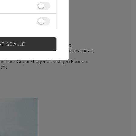
ÄTIGE ALLE
zusätzlichen, bequemen Tragegurt.
erem eine Kamera, ein Fahrradreparaturset,
infach am Gepäckträger befestigen können.
echt