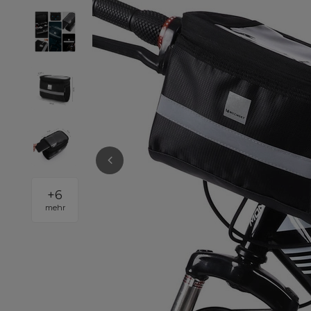
+
6
mehr