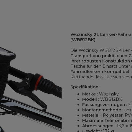
Wozinsky 2L Lenker-Fahrra
(WBB12BK)
Die Wozinsky WBB12BK Lenke
Transport von praktischen 
ihrer robusten Konstruktion
Tasche für den Einsatz unter
Fahrradlenkern kompatibel
Klettbänder lässt sie sich sch
Spezifikation:
Marke
: Wozinsky
Modell
: WBB12BK
Fassungsvermögen
: 2 
Montagemethode
: am
Material
: Polyester, PV
Maximale Telefonabm
Abmessungen
: 13,2 x 
Gewicht
: 172 g