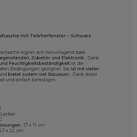
dtasche mit Telefonfenster – Schwarz
rtasche eignet sich hervorragend
zum
Gegenständen, Zubehör und Elektronik
. Dank
 und Feuchtigkeitsbeständigkeit
ist die
 allen Bedingungen geeignet. Sie
ist mit vielen
und
bietet zudem viel Stauraum
. Dank dreier
nell und einfach befestigen.
l
 Lenker
C
essungen
: 17 x 11 cm
15,7 x 22 cm