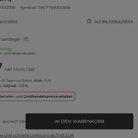
9300516
Symbol: 5907769300516
eichsliste
Auf die Einkaufsliste
rsandlager
ontag
en und Versandkosten
7
inkl. MwSt
/
Stk
in 30 Tagen vor Rabatt:
€5.58
+24%
s:
€10.46
-33%
 beitreten und
Großhandelspreise erhalten
IN DEN WARENKORB
aus
1401
Stk
e und schnelle Lieferung
ab
11,63 EUR