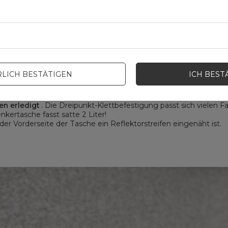
BB12BK Lenker-Fahrradtasche:
LICH BESTÄTIGEN
ICH BEST
acken und haben einfachen Zugriff auf Ihr Telefon
. Diese Len
igungen und Verschmutzung
. Die Lenkertasche ist solide konstru
en erledigt
. Die Dreipunkt-Klettbefestigung passt sich vielen F
nkertasche fasst satte 2 Liter!
 der Vorderseite der Tasche ein Reflektorstreifen eingenäht ist.