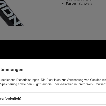
Farbe
: Schwarz
ustimmungen
erschiedene Dienstleistungen. Die
Richtlinien zur Verwendung von Cookies
wer
Speicherung sowie den Zugriff auf die Cookie-Dateien in Ihrem Web-Browser 
(erforderlich)