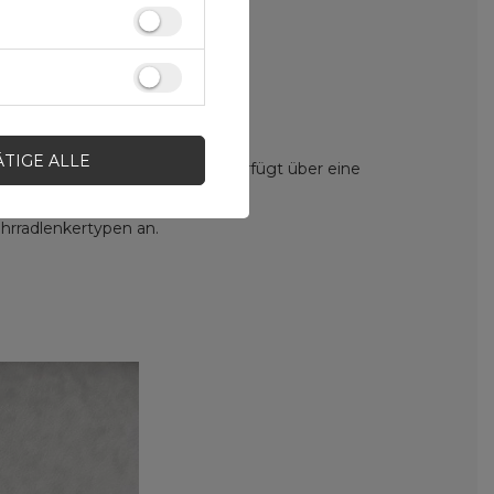
ÄTIGE ALLE
kertasche mit Telefonfenster verfügt über eine
iert und verarbeitet.
ahrradlenkertypen an.