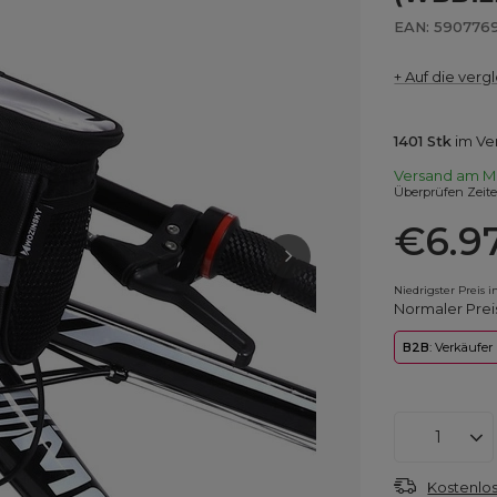
EAN: 590776
+ Auf die vergl
1401
Stk
im Ve
Versand
am M
Überprüfen Zeit
€6.9
Niedrigster Preis 
Normaler Prei
B2B
: Verkäufer
Kostenlos