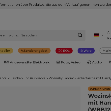
nformationen über Produkte, die aus dem Verkauf genommen wurden
A
Re
tseller
Sonderangebot
EOL
B Ware
Mark
Angewandte Elektronik
Foto, Video
Audio
behör
Taschen und Rucksäcke
Wozinsky Fahrrad-Lenkertasche mit Hand
SCHNÄPPCHEN
Wozinsk
mit Han
(WBB12