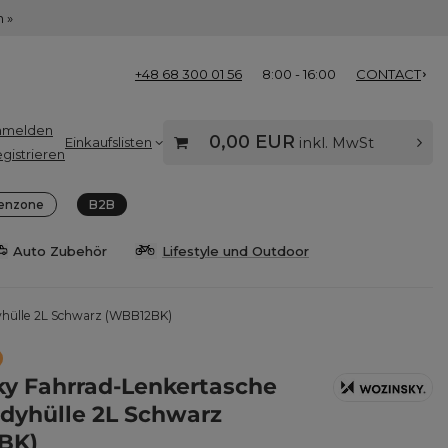
 »
+48 68 300 01 56
8:00 - 16:00
CONTACT
nmelden
0,00 EUR
Einkaufslisten
inkl. MwSt
gistrieren
enzone
B2B
Auto Zubehör
Lifestyle und Outdoor
yhülle 2L Schwarz (WBB12BK)
y Fahrrad-Lenkertasche
dyhülle 2L Schwarz
BK)