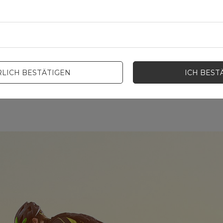
K kleine Fahrradsatteltasche:
 eine faltbare Pumpe, einen Reifenflicken oder einen Regenman
en Radtouren stört die Satteltasche nicht.
 befestigen und
wird durch Klettbänder stabilisiert.
LICH BESTÄTIGEN
ICH BEST
ngungen gute Dienste
. Das Material, aus dem die Satteltasche gefe
 verfügt über einen eingenähten Reflektorstreifen und eine Befe