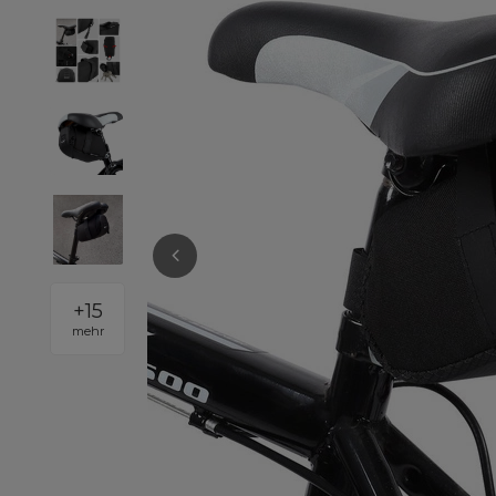
+
15
mehr