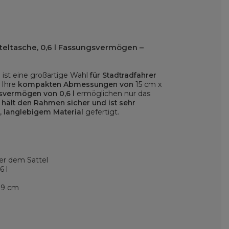
teltasche, 0,6 l Fassungsvermögen –
 ist eine großartige Wahl
für Stadtradfahrer
 Ihre
kompakten Abmessungen von
15 cm x
svermögen von 0,6 l
ermöglichen nur das
e
hält den Rahmen sicher und ist sehr
, langlebigem Material
gefertigt.
er dem Sattel
6 l
x 9 cm