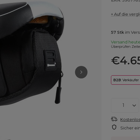
EAN: 590776
+ Auf die vergl
57
Stk
im Ver
Versand
heut
Überprüfen Zeit
€4.6
B2B
: Verkäufer
Kostenlos
Sicher ei