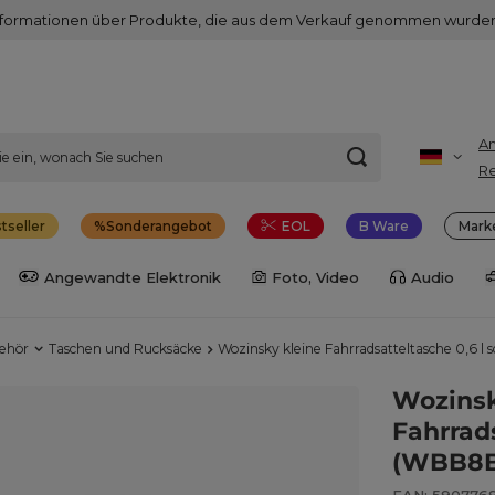
nformationen über Produkte, die aus dem Verkauf genommen wurden
A
Re
tseller
Sonderangebot
EOL
B Ware
Mark
Angewandte Elektronik
Foto, Video
Audio
behör
Taschen und Rucksäcke
Wozinsky kleine Fahrradsatteltasche 0,6 
Wozinsk
Fahrrad
(WBB8B