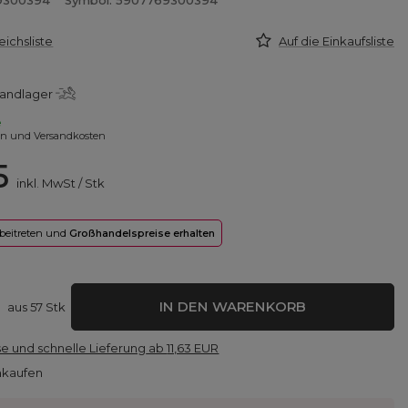
9300394
Symbol: 5907769300394
eichsliste
Auf die Einkaufsliste
sandlager
e
en und Versandkosten
5
inkl. MwSt
/
Stk
 beitreten und
Großhandelspreise erhalten
IN DEN WARENKORB
aus
57
Stk
e und schnelle Lieferung
ab
11,63 EUR
nkaufen