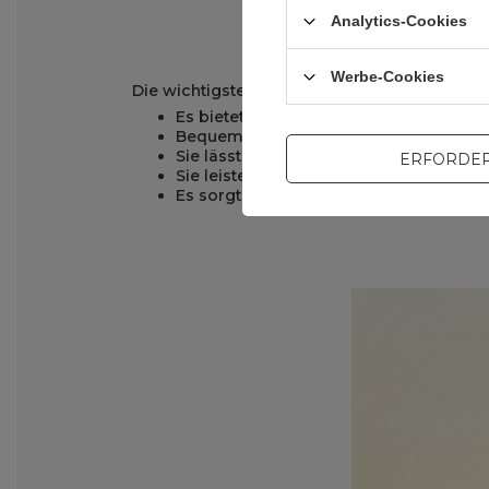
Analytics-Cookies
Werbe-Cookies
Die wichtigsten Vorteile der Wozinsky WBB8B
Es bietet Platz für wichtige Dinge wie
Bequem und praktisch
. Auch bei länger
Sie lässt sich schnell unter dem Sattel
ERFORDER
Sie leistet selbst unter härtesten Bedi
Es sorgt für Sicherheit beim Fahren
. Es