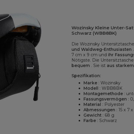
Wozinsky Kleine Unter-Sat
Schwarz (WBB8BK)
Die Wozinsky Untersitztasche
und Waldweg-Enthusiasten
.
7 cm x 9 cm und
ihr Fassung
Nötigste. Die Untersitztasch
bequem
. Sie ist
aus starkem
Spezifikation:
Marke
: Wozinsky
Modell
: WBB8BK
Montagemethode
: unt
Fassungsvermögen
: 0,
Material
: Polyester
Abmessungen
: 15 x 7 
Gewicht
: 68 g
Farbe
: Schwarz