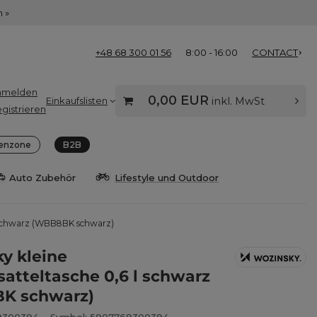
 »
+48 68 300 01 56
8:00 - 16:00
CONTACT
nmelden
0,00 EUR
Einkaufslisten
inkl. MwSt
gistrieren
enzone
B2B
Auto Zubehör
Lifestyle und Outdoor
l schwarz (WBB8BK schwarz)
y kleine
satteltasche 0,6 l schwarz
K schwarz)