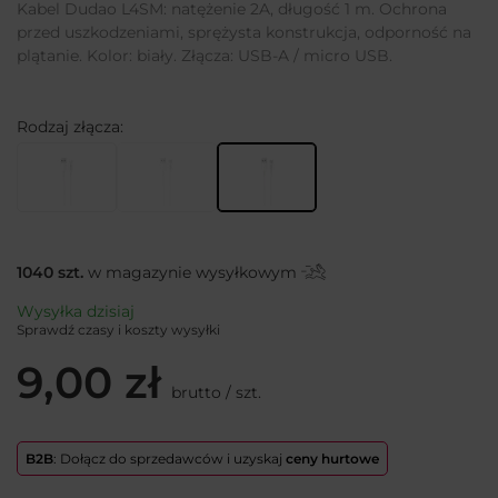
Kabel Dudao L4SM: natężenie 2A, długość 1 m. Ochrona
przed uszkodzeniami, sprężysta konstrukcja, odporność na
plątanie. Kolor: biały. Złącza: USB-A / micro USB.
Rodzaj złącza
1040
szt.
w magazynie wysyłkowym
Wysyłka
dzisiaj
Sprawdź czasy i koszty wysyłki
9,00 zł
brutto
/
szt.
B2B
: Dołącz do sprzedawców i uzyskaj
ceny hurtowe