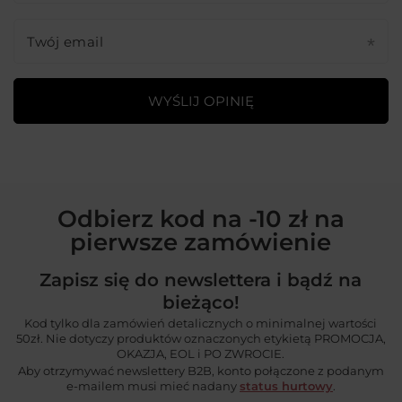
Twój email
WYŚLIJ OPINIĘ
Odbierz kod na -10 zł na
pierwsze zamówienie
Zapisz się do newslettera i bądź na
bieżąco!
Kod tylko dla zamówień detalicznych o minimalnej wartości
50zł. Nie dotyczy produktów oznaczonych etykietą PROMOCJA,
OKAZJA, EOL i PO ZWROCIE.
Aby otrzymywać newslettery B2B, konto połączone z podanym
e-mailem musi mieć nadany
status hurtowy
.