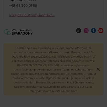
+48 68 300 01 56
Przejdź do strony kontakt »
HURTEL sp. z o.o. z siedzibą w Zielonej Górze informuje, że
samochodowy odtwarzacz Bluetooth marki Baseus, model S-
09A, kod EAN 6932172626976, jest niezgodny z wymaganiami w
zakresie emisji niepożądanych nadajnika określonych w normie
PN-ETSI EN 301 357 V2.1.1:2018-01, co zostało wykazane w
badaniach przeprowadzonych przez Centralne Laboratorium
Badań Technicznych Urzędu Komunikacji Elektronicznej. Produkt
został wycofany z obrotu. Ogłoszenie publikuje się w związku z
postanowieniem Prezesa Urzędu Komunikacji Elektronicznej.
Kupiony produkt można zwrócić na adres: Hurtel Sp. z o.o., ul.
Międzyrzecka 12, 65-127 Zielona Góra.