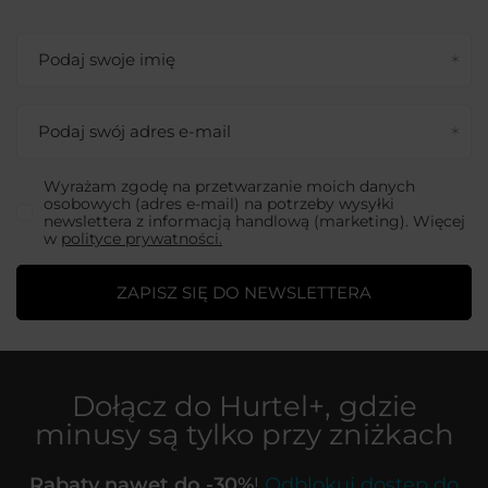
Podaj swoje imię
Podaj swój adres e-mail
Wyrażam zgodę na przetwarzanie moich danych
osobowych (adres e-mail) na potrzeby wysyłki
newslettera z informacją handlową (marketing). Więcej
w
polityce prywatności.
ZAPISZ SIĘ DO NEWSLETTERA
Dołącz do
Hurtel+
, gdzie
minusy są tylko przy zniżkach
Rabaty nawet do -30%
!
Odblokuj dostęp do