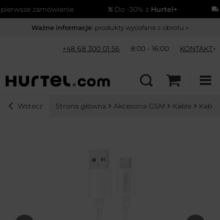
rwsze zamówienie
Do -30% z
Hurtel+
Wys
Ważne informacje
: produkty wycofane z obrotu »
+48 68 300 01 56
8:00 - 16:00
KONTAKT
Strona główna
Akcesoria GSM
Kable
Kable
Wstecz