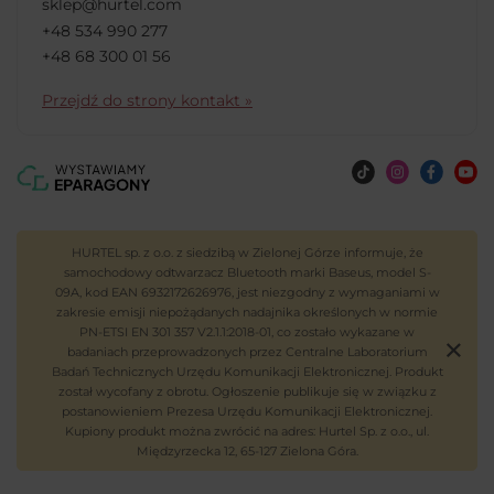
sklep@hurtel.com
+48 534 990 277
+48 68 300 01 56
Przejdź do strony kontakt »
HURTEL sp. z o.o. z siedzibą w Zielonej Górze informuje, że
samochodowy odtwarzacz Bluetooth marki Baseus, model S-
09A, kod EAN 6932172626976, jest niezgodny z wymaganiami w
zakresie emisji niepożądanych nadajnika określonych w normie
PN-ETSI EN 301 357 V2.1.1:2018-01, co zostało wykazane w
badaniach przeprowadzonych przez Centralne Laboratorium
Badań Technicznych Urzędu Komunikacji Elektronicznej. Produkt
został wycofany z obrotu. Ogłoszenie publikuje się w związku z
postanowieniem Prezesa Urzędu Komunikacji Elektronicznej.
Kupiony produkt można zwrócić na adres: Hurtel Sp. z o.o., ul.
Międzyrzecka 12, 65-127 Zielona Góra.