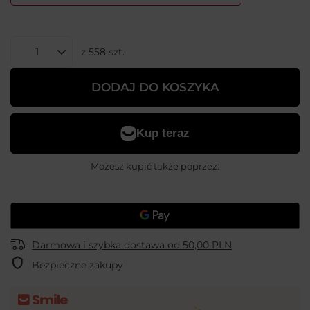
z
558
szt.
DODAJ DO KOSZYKA
Możesz kupić także poprzez:
Darmowa i szybka dostawa
od
50,00 PLN
Bezpieczne zakupy