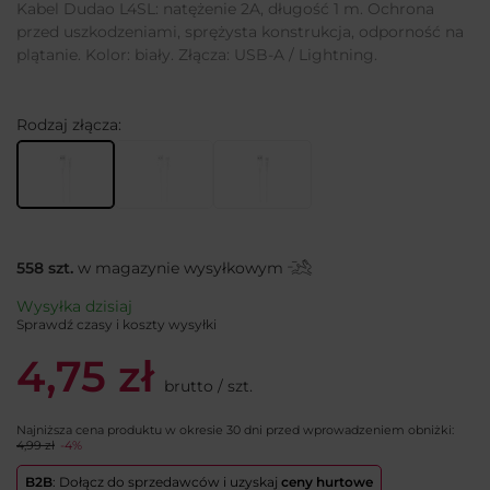
Kabel Dudao L4SL: natężenie 2A, długość 1 m. Ochrona
przed uszkodzeniami, sprężysta konstrukcja, odporność na
plątanie. Kolor: biały. Złącza: USB-A / Lightning.
Rodzaj złącza
558
szt.
w magazynie wysyłkowym
Wysyłka
dzisiaj
Sprawdź czasy i koszty wysyłki
4,75 zł
brutto
/
szt.
Najniższa cena produktu w okresie 30 dni przed wprowadzeniem obniżki:
4,99 zł
-4%
B2B
: Dołącz do sprzedawców i uzyskaj
ceny hurtowe