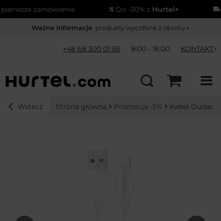
ierwsze zamówienie
Do -30% z
Hurtel+
W
Ważne informacje
: produkty wycofane z obrotu »
+48 68 300 01 56
8:00 - 16:00
KONTAKT
Strona główna
Promocja -5%
Kabel Dudao L4
Wstecz