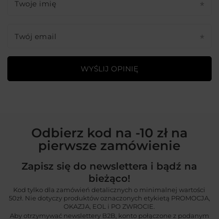
Twoje imię
Twój email
WYŚLIJ OPINIĘ
Odbierz kod na -10 zł na
pierwsze zamówienie
Zapisz się do newslettera i bądź na
bieżąco!
Kod tylko dla zamówień detalicznych o minimalnej wartości
50zł. Nie dotyczy produktów oznaczonych etykietą PROMOCJA,
OKAZJA, EOL i PO ZWROCIE.
Aby otrzymywać newslettery B2B, konto połączone z podanym