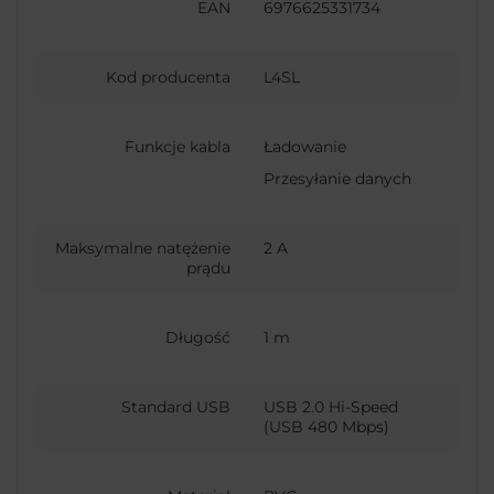
EAN
6976625331734
Kod producenta
L4SL
Funkcje kabla
Ładowanie
Przesyłanie danych
Maksymalne natężenie
2 A
prądu
Długość
1 m
Standard USB
USB 2.0 Hi-Speed
(USB 480 Mbps)