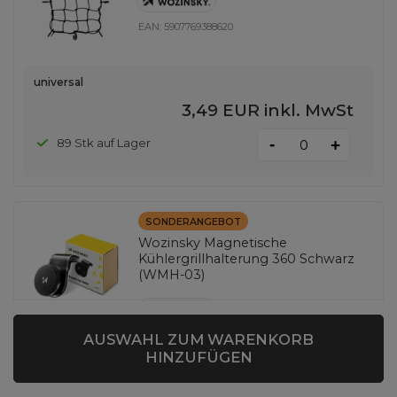
EAN:
5907769388620
universal
3,49 EUR
inkl. MwSt
-
89 Stk auf Lager
+
SONDERANGEBOT
Wozinsky Magnetische
Kühlergrillhalterung 360 Schwarz
(WMH-03)
EAN:
5907769300325
AUSWAHL ZUM WARENKORB
HINZUFÜGEN
Menge in einer Sammelverpackung:
300