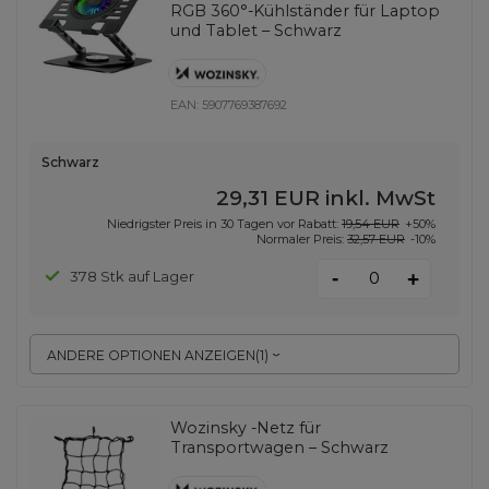
RGB 360°-Kühlständer für Laptop
und Tablet – Schwarz
EAN:
5907769387692
Schwarz
29,31 EUR
inkl. MwSt
Niedrigster Preis in 30 Tagen vor Rabatt:
19,54 EUR
+50%
Normaler Preis:
32,57 EUR
-10%
-
378 Stk auf Lager
+
ANDERE OPTIONEN ANZEIGEN
(
1
)
Wozinsky -Netz für
Transportwagen – Schwarz