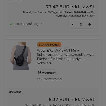
77,47 EUR
inkl. MwSt
Niedrigster Preis in 30 Tagen vor Rabatt:
51,65 EUR
+49%
Normaler Preis:
86,08 EUR
-10%
-
1162 Stk auf Lager
+
SCHNÄPPCHEN
Wozinsky WMS-W1 Mini-
Schultertasche, wasserdicht, zwei
Fächer, für Unisex-Handys –
Schwarz
EAN:
5907769385032
universal
8,37 EUR
inkl. MwSt
Niedrigster Preis in 30 Tagen vor Rabatt:
5,58 EUR
+50%