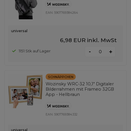
EAN:
5907769384264
universal
6,98 EUR
inkl. MwSt
-
1151 Stk auf Lager
+
SCHNÄPPCHEN
Wozinsky WRC-32 10,1" Digitaler
Bilderrahmen mit Frameo 32GB
App - Hellbraun
EAN:
5907769384332
universal