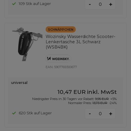
-
109 Stk auf Lager
+
SCHNÄPPCHEN
Wozinsky Wasserdichte Scooter-
Lenkertasche 3L Schwarz
(WSB4BK)
EAN:
5907769300677
universal
10,47 EUR
inkl. MwSt
Niedrigster Preis in 30 Tagen vor Rabatt:
9,95 EUR
+5%
Normaler Preis:
13,73 EUR
-24%
-
620 Stk auf Lager
+