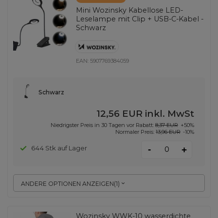
Mini Wozinsky Kabellose LED-
Leselampe mit Clip + USB-C-Kabel -
Schwarz
EAN:
5907769384059
Schwarz
12,56 EUR
inkl. MwSt
Niedrigster Preis in 30 Tagen vor Rabatt:
8,37 EUR
+50%
Normaler Preis:
13,96 EUR
-10%
-
644 Stk auf Lager
+
ANDERE OPTIONEN ANZEIGEN
(
1
)
Wozinsky WWK-10 wasserdichte