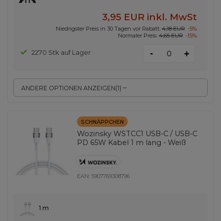
3,95 EUR
inkl. MwSt
Niedrigster Preis in 30 Tagen vor Rabatt:
4,18 EUR
-5%
Normaler Preis:
4,65 EUR
-15%
-
2270 Stk auf Lager
+
ANDERE OPTIONEN ANZEIGEN
(
1
)
SCHNÄPPCHEN
Wozinsky WSTCC1 USB-C / USB-C
PD 65W Kabel 1 m lang - Weiß
EAN:
5907769308796
1 m