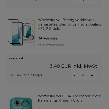
Wozinsky Vollflächig verklebtes
gehärtetes Glas für Samsung Galaxy
A57, 2 Stück.
EAN:
5907769386930
universal
3,49 EUR
inkl. MwSt
-
146 Stk auf Lager
+
Wozinsky WDT-04 Thermodrucker-
Kamera für Kinder - Grün