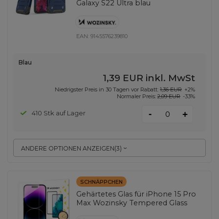
Galaxy S22 Ultra blau
EAN:
9145576239810
Blau
1,39 EUR
inkl. MwSt
Niedrigster Preis in 30 Tagen vor Rabatt:
1,36 EUR
+2%
Normaler Preis:
2,09 EUR
-33%
-
410 Stk auf Lager
+
ANDERE OPTIONEN ANZEIGEN
(
3
)
SCHNÄPPCHEN
Gehärtetes Glas für iPhone 15 Pro
Max Wozinsky Tempered Glass