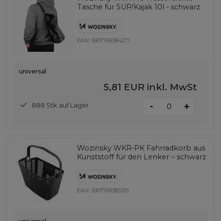
Tasche für SUP/Kajak 10l - schwarz
EAN:
5907769384271
universal
5,81 EUR
inkl. MwSt
-
888 Stk auf Lager
+
Wozinsky WKR-PK Fahrradkorb aus
Kunststoff für den Lenker – schwarz
EAN:
5907769385315