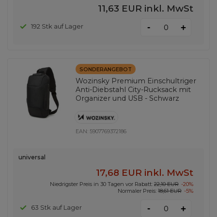
11,63 EUR
inkl. MwSt
-
192 Stk auf Lager
+
SONDERANGEBOT
Wozinsky Premium Einschultriger
Anti-Diebstahl City-Rucksack mit
Organizer und USB - Schwarz
EAN:
5907769372186
universal
17,68 EUR
inkl. MwSt
Niedrigster Preis in 30 Tagen vor Rabatt:
22,10 EUR
-20%
Normaler Preis:
18,61 EUR
-5%
-
63 Stk auf Lager
+