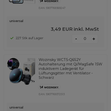
EAN:
5907769369247
universal
3,49 EUR
inkl. MwSt
-
227 Stk auf Lager
+
Wozinsky WCT5-Q6S2Y
Autohalterung mit Qi/MagSafe 15W
induktivem Ladegerät für
Lüftungsgitter mit Ventilator -
Schwarz
EAN:
5907769372513
universal