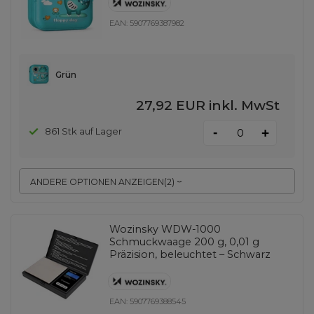
EAN:
5907769387982
Grün
27,92 EUR
inkl. MwSt
-
861 Stk auf Lager
+
ANDERE OPTIONEN ANZEIGEN
(
2
)
Wozinsky WDW-1000
Schmuckwaage 200 g, 0,01 g
Präzision, beleuchtet – Schwarz
EAN:
5907769388545