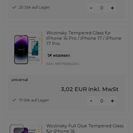
-
25 Stk auf Lager
+
Wozinsky Tempered Glass für
iPhone 16 Pro / iPhone 17 / iPhone
17 Pro
EAN:
5907769364204
universal
3,02 EUR
inkl. MwSt
-
71 Stk auf Lager
+
Wozinsky Full Glue Tempered Glass
für iPhone 16