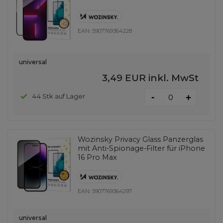
EAN:
5907769364228
universal
3,49 EUR
inkl. MwSt
-
44 Stk auf Lager
+
Wozinsky Privacy Glass Panzerglas
mit Anti-Spionage-Filter für iPhone
16 Pro Max
EAN:
5907769364297
universal