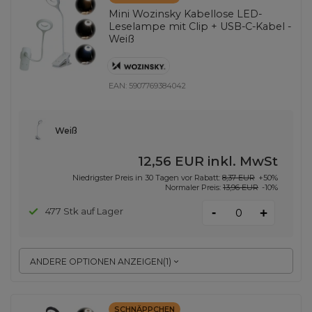
Mini Wozinsky Kabellose LED-
Leselampe mit Clip + USB-C-Kabel -
Weiß
EAN:
5907769384042
Weiß
12,56 EUR
inkl. MwSt
Niedrigster Preis in 30 Tagen vor Rabatt:
8,37 EUR
+50%
Normaler Preis:
13,96 EUR
-10%
-
477 Stk auf Lager
+
ANDERE OPTIONEN ANZEIGEN
(
1
)
SCHNÄPPCHEN