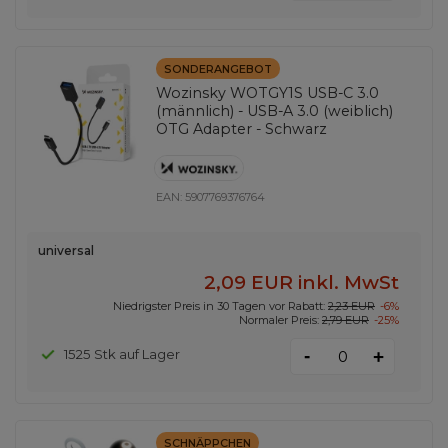
SONDERANGEBOT
Wozinsky WOTGY1S USB-C 3.0
(männlich) - USB-A 3.0 (weiblich)
OTG Adapter - Schwarz
EAN:
5907769376764
universal
2,09 EUR
inkl. MwSt
Niedrigster Preis in 30 Tagen vor Rabatt:
2,23 EUR
-6%
Normaler Preis:
2,79 EUR
-25%
-
1525 Stk auf Lager
+
SCHNÄPPCHEN