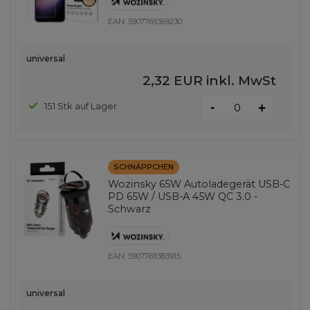
EAN:
5907769369230
universal
2,32 EUR
inkl. MwSt
-
151 Stk auf Lager
+
SCHNÄPPCHEN
Wozinsky 65W Autoladegerät USB-C
PD 65W / USB-A 45W QC 3.0 -
Schwarz
EAN:
5907769383915
universal