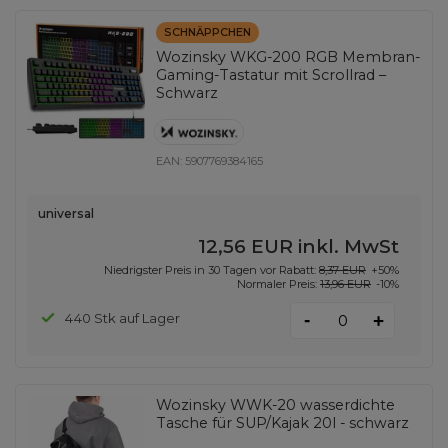
SCHNÄPPCHEN
Wozinsky WKG-200 RGB Membran-
Gaming-Tastatur mit Scrollrad –
Schwarz
EAN:
5907769384165
universal
12,56 EUR
inkl. MwSt
Niedrigster Preis in 30 Tagen vor Rabatt:
8,37 EUR
+50%
Normaler Preis:
13,96 EUR
-10%
-
440 Stk auf Lager
+
Wozinsky WWK-20 wasserdichte
Tasche für SUP/Kajak 20l - schwarz