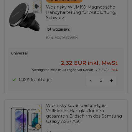
Wozinsky WUMKO Magnetische
Handyhalterung für Autolüftung,
Schwarz
EAN:
5907769308864
universal
2,32 EUR
inkl. MwSt
Niedrigster Preis in 30 Tagen vor Rabatt:
3,14 EUR
-26%
-
1412 Stk auf Lager
+
Wozinsky superbeständiges
Vollkleber-Hartglas für den
gesamten Bildschirm des Samsung
Galaxy A56 / A36