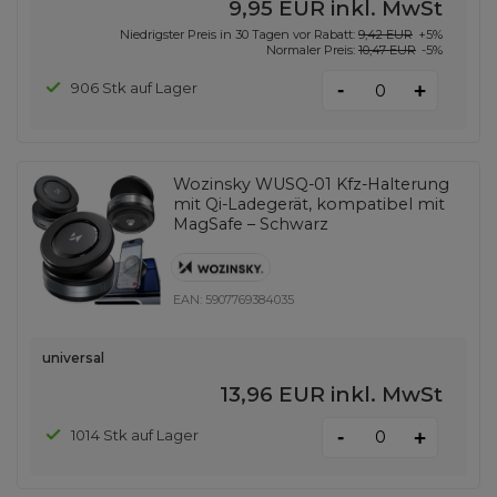
9,95 EUR
inkl. MwSt
Niedrigster Preis in 30 Tagen vor Rabatt:
9,42 EUR
+5%
Normaler Preis:
10,47 EUR
-5%
-
906 Stk auf Lager
+
Wozinsky WUSQ-01 Kfz-Halterung
mit Qi-Ladegerät, kompatibel mit
MagSafe – Schwarz
EAN:
5907769384035
universal
13,96 EUR
inkl. MwSt
-
1014 Stk auf Lager
+