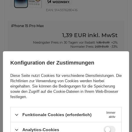
EAN:
9145576280416
iPhone 15 Pro Max
1,39 EUR
inkl. MwSt
Niedrigster Preis in 30 Tagen vor Rabatt:
1,36 EUR
+2%
Normaler Preis:
2,09 EUR
-33%
-
1512 Stk auf Lager
+
Konfiguration der Zustimmungen
Diese Seite nutzt Cookies für verschiedene Dienstleistungen. Die
ANDERE OPTIONEN ANZEIGEN
(
3
)
Richtlinien zur Verwendung von Cookies
werden hierbei
eingehalten. Sie können die Bedingungen für die Speicherung
sowie den Zugriff auf die Cookie-Dateien in Ihrem Web-Browser
festlegen.
Wozinsky WNBAL1 USB-A /
Lightning 2,4A Kabel 1 m - Schwarz
Immer
Funktionale Cookies (erforderlich)
aktiv
EAN:
5907769308697
Analytics-Cookies