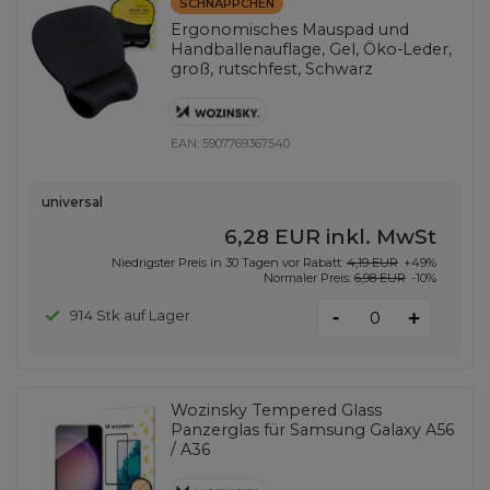
SCHNÄPPCHEN
Ergonomisches Mauspad und
Handballenauflage, Gel, Öko-Leder,
groß, rutschfest, Schwarz
EAN:
5907769367540
universal
6,28 EUR
inkl. MwSt
Niedrigster Preis in 30 Tagen vor Rabatt:
4,19 EUR
+49%
Normaler Preis:
6,98 EUR
-10%
-
914 Stk auf Lager
+
Wozinsky Tempered Glass
Panzerglas für Samsung Galaxy A56
/ A36