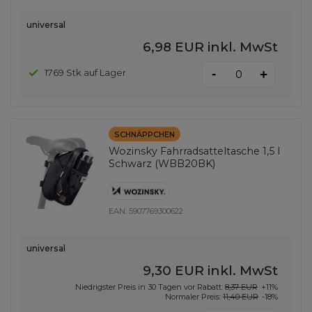
universal
6,98 EUR
inkl. MwSt
-
1769 Stk auf Lager
+
SCHNÄPPCHEN
Wozinsky Fahrradsatteltasche 1,5 l
Schwarz (WBB20BK)
EAN:
5907769300622
universal
9,30 EUR
inkl. MwSt
Niedrigster Preis in 30 Tagen vor Rabatt:
8,37 EUR
+11%
Normaler Preis:
11,40 EUR
-18%