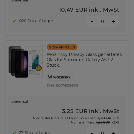
universal
10,47 EUR
inkl. MwSt
-
820 Stk auf Lager
+
SCHNÄPPCHEN
Wozinsky Privacy Glass gehärtetes
Glas für Samsung Galaxy A57 2
Stück.
EAN:
5907769386916
universal
3,25 EUR
inkl. MwSt
Niedrigster Preis in 30 Tagen vor Rabatt:
3,02 EUR
+7%
Normaler Preis:
4,65 EUR
-30%
-
27 Stk auf Lager
+