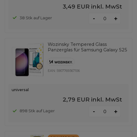
3,49 EUR
inkl. MwSt
-
38 Stk auf Lager
+
Wozinsky Tempered Glass
Panzerglas für Samsung Galaxy S25
EAN:
5907769367106
universal
2,79 EUR
inkl. MwSt
-
898 Stk auf Lager
+