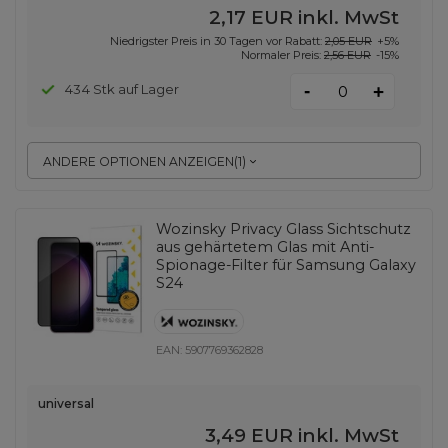
2,17 EUR
inkl. MwSt
Niedrigster Preis in 30 Tagen vor Rabatt:
2,05 EUR
+5%
Normaler Preis:
2,56 EUR
-15%
-
434 Stk auf Lager
+
ANDERE OPTIONEN ANZEIGEN
(
1
)
Wozinsky Privacy Glass Sichtschutz
aus gehärtetem Glas mit Anti-
Spionage-Filter für Samsung Galaxy
S24
EAN:
5907769362828
universal
3,49 EUR
inkl. MwSt