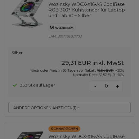
Wozinsky WDCX-X16-AS CoolBase
RGB 360°-Kühlständer für Laptop
und Tablet – Silber
EAN:
5907769387708
Silber
29,31 EUR
inkl. MwSt
Niedrigster Preis in 30 Tagen vor Rabatt:
19,54 EUR
+50%
Normaler Preis:
32,57 EUR
-10%
-
363 Stk auf Lager
+
ANDERE OPTIONEN ANZEIGEN
(
1
)
SCHNÄPPCHEN
Wozinsky WDCX-X16-AS CoolBase