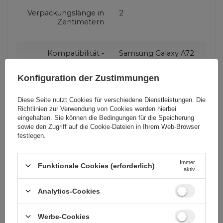
Verpackungslänge in
2
Zentimetern
Kompatibilität -
Samsung Galaxy A72
Gerätemodell
Konfiguration der Zustimmungen
Anwendung
Für Smartphones
Diese Seite nutzt Cookies für verschiedene Dienstleistungen. Die
Richtlinien zur Verwendung von Cookies
werden hierbei
eingehalten. Sie können die Bedingungen für die Speicherung
Verpackung
Box
sowie den Zugriff auf die Cookie-Dateien in Ihrem Web-Browser
festlegen.
Kompatibilität -
Samsung
Immer
Gerätehersteller
Funktionale Cookies (erforderlich)
aktiv
Analytics-Cookies
Farbe
Rosa
Werbe-Cookies