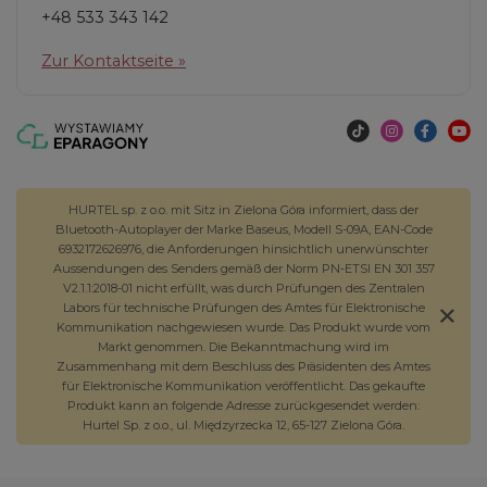
+48 533 343 142
Zur Kontaktseite »
HURTEL sp. z o.o. mit Sitz in Zielona Góra informiert, dass der
Bluetooth-Autoplayer der Marke Baseus, Modell S-09A, EAN-Code
6932172626976, die Anforderungen hinsichtlich unerwünschter
Aussendungen des Senders gemäß der Norm PN-ETSI EN 301 357
V2.1.1:2018-01 nicht erfüllt, was durch Prüfungen des Zentralen
Labors für technische Prüfungen des Amtes für Elektronische
Kommunikation nachgewiesen wurde. Das Produkt wurde vom
Markt genommen. Die Bekanntmachung wird im
Zusammenhang mit dem Beschluss des Präsidenten des Amtes
für Elektronische Kommunikation veröffentlicht. Das gekaufte
Produkt kann an folgende Adresse zurückgesendet werden:
Hurtel Sp. z o.o., ul. Międzyrzecka 12, 65-127 Zielona Góra.