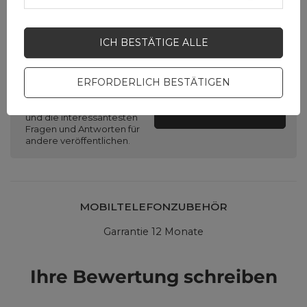
Brauchen Sie Hilfe? Haben Sie
ICH BESTÄTIGE ALLE
Fragen?
ERFORDERLICH BESTÄTIGEN
Stellen Sie eine Frage,
und wir werden
umgehend antworten
STELLE EINE FRAGE
und die interessantesten
Fragen und Antworten für
andere veröffentlichen.
MOBILTELEFONZUBEHÖR
Garrantie 12 Monate
Ihre Bewertung schreiben