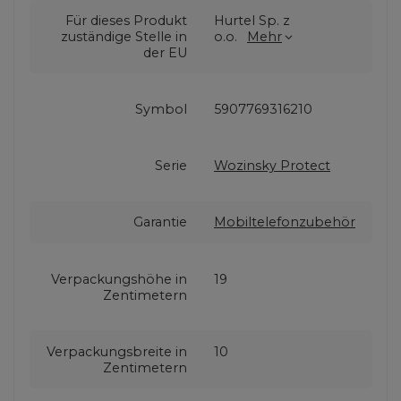
Für dieses Produkt
Hurtel Sp. z
zuständige Stelle in
o.o.
Mehr
der EU
Symbol
5907769316210
Serie
Wozinsky Protect
Garantie
Mobiltelefonzubehör
Verpackungshöhe in
19
Zentimetern
Verpackungsbreite in
10
Zentimetern