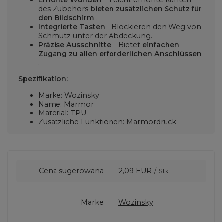
Erhöhte Wunden
– Leicht erhöhte Kanten
des Zubehörs
bieten zusätzlichen Schutz für
den Bildschirm
.
Integrierte Tasten
- Blockieren den Weg von
Schmutz unter der Abdeckung.
Präzise Ausschnitte
– Bietet
einfachen
Zugang zu allen erforderlichen Anschlüssen
.
Spezifikation:
Marke: Wozinsky
Name: Marmor
Material: TPU
Zusätzliche Funktionen: Marmordruck
Cena sugerowana
2,09 EUR
/
Stk
Marke
Wozinsky