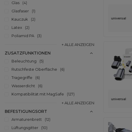
Glas
4
Glasfaser
1
universal
Kauczuk
2
Latex
2
Poliamid PA
3
+ ALLE ANZEIGEN
ZUSATZFUNKTIONEN
Beleuchtung
5
Rutschfeste Oberfläche
6
Tragegriffe
6
Wasserdicht
6
Kompatibilität mit MagSafe
127
universal
+ ALLE ANZEIGEN
BEFESTIGUNGSORT
Armaturenbrett
12
Lüftungsgitter
10