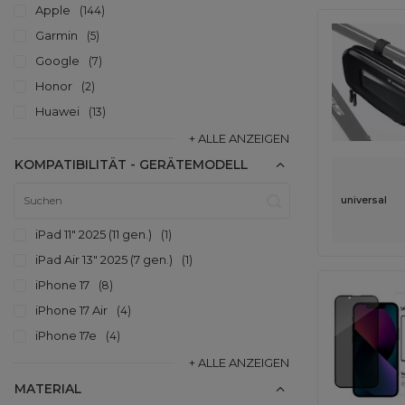
Apple
144
Garmin
5
Google
7
Honor
2
Huawei
13
+ ALLE ANZEIGEN
KOMPATIBILITÄT - GERÄTEMODELL
universal
iPad 11" 2025 (11 gen.)
1
iPad Air 13" 2025 (7 gen.)
1
iPhone 17
8
iPhone 17 Air
4
iPhone 17e
4
+ ALLE ANZEIGEN
MATERIAL