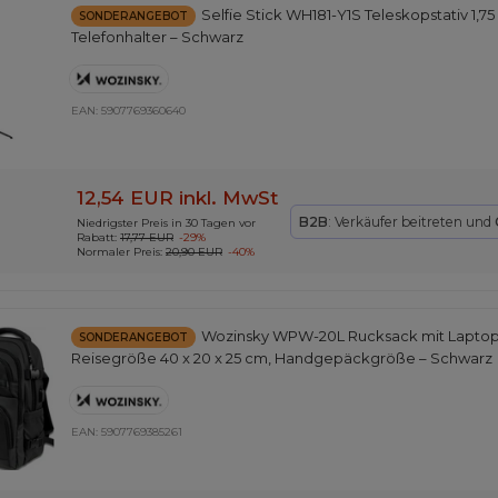
Selfie Stick WH181-Y1S Teleskopstativ 1,
SONDERANGEBOT
Telefonhalter – Schwarz
EAN:
5907769360640
12,54 EUR
inkl. MwSt
B2B
: Verkäufer beitreten und
Niedrigster Preis in 30 Tagen vor
Rabatt:
17,77 EUR
-29%
Normaler Preis:
20,90 EUR
-40%
Wozinsky WPW-20L Rucksack mit Laptopfa
SONDERANGEBOT
Reisegröße 40 x 20 x 25 cm, Handgepäckgröße – Schwarz
EAN:
5907769385261