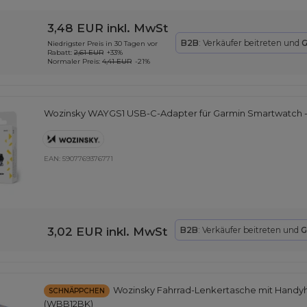
3,48 EUR
inkl. MwSt
B2B
: Verkäufer beitreten und
G
Niedrigster Preis in 30 Tagen vor
Rabatt:
2,61 EUR
+33%
Normaler Preis:
4,41 EUR
-21%
Wozinsky WAYGS1 USB-C-Adapter für Garmin Smartwatch -
EAN:
5907769376771
3,02 EUR
inkl. MwSt
B2B
: Verkäufer beitreten und
G
Wozinsky Fahrrad-Lenkertasche mit Handyh
SCHNÄPPCHEN
(WBB12BK)