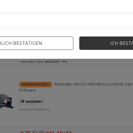
schwarz (WBB19BK)
EAN:
5907769300615
LICH BESTÄTIGEN
ICH BEST
34,84 EUR
inkl. MwSt
B2B
: Verkäufer beitreten un
Niedrigster Preis in 30 Tagen vor
Rabatt:
30,20 EUR
+15%
Normaler Preis:
46,23 EUR
-25%
Wozinsky WDCX-A26 NitroCool RGB Gam
SONDERANGEBOT
Schwarz
EAN:
5907769387722