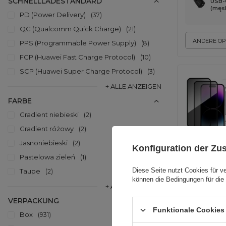
SCHNELLLADESTANDARD
USB-
(męsk
PD (Power Delivery)
37
QC (Qualcomm Quick Charge)
21
ANDERE OP
PPS (Programmable Power Supply)
8
FCP (Huawei Fast Charge Protocol)
10
SCP (Huawei Super Charge Protocol)
3
+ ALLE ANZEIGEN
FARBE
Gradient niebieski
2
Gradient różowy
2
Jasnoniebieski
2
Konfiguration der Z
Pastelowa zieleń
1
Diese Seite nutzt Cookies für v
Taupe
2
universal
können die Bedingungen für die 
+ ALLE ANZEIGEN
VERPACKUNG
Funktionale Cookies 
Box
931