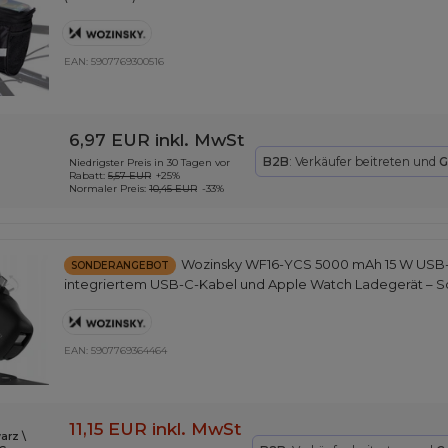
EAN:
5907769300516
6,97 EUR
inkl. MwSt
B2B
: Verkäufer beitreten und
G
Niedrigster Preis in 30 Tagen vor
Rabatt:
5,57 EUR
+25%
Normaler Preis:
10,45 EUR
-33%
Wozinsky WF16-YCS 5000 mAh 15 W USB-
SONDERANGEBOT
integriertem USB-C-Kabel und Apple Watch Ladegerät – 
EAN:
5907769364464
11,15 EUR
inkl. MwSt
arz \