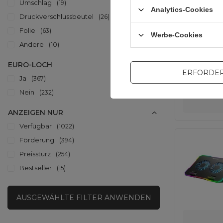
Umschlag
19
Analytics-Cookies
Druckverschlussbeutel
26
Folie
63
Werbe-Cookies
Andere
10
EURO-LOCH
ERFORDER
Ja
367
universal
Nein
232
ANZEIGEN NUR
Verfügbar
1022
Förderung
394
Preissturz
254
Bestseller
15
AUSGEWÄHLTE FILTER ANWENDEN