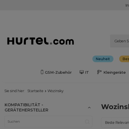
I
Neuheit
Bes
GSM-Zubehör
IT
Kleingeräte
Sie sind hier:
Startseite
Wozinsky
KOMPATIBILITÄT -
Wozins
GERÄTEHERSTELLER
Sortierung än
Beste Releva