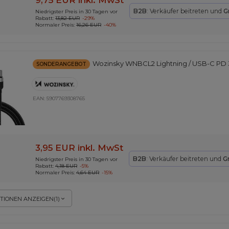
9,75 EUR
inkl. MwSt
B2B
: Verkäufer beitreten und
G
Niedrigster Preis in 30 Tagen vor
Rabatt:
13,82 EUR
-29%
Normaler Preis:
16,26 EUR
-40%
Wozinsky WNBCL2 Lightning / USB-C PD 
SONDERANGEBOT
EAN:
5907769308765
3,95 EUR
inkl. MwSt
B2B
: Verkäufer beitreten und
G
Niedrigster Preis in 30 Tagen vor
Rabatt:
4,18 EUR
-5%
Normaler Preis:
4,64 EUR
-15%
TIONEN ANZEIGEN
(
1
)