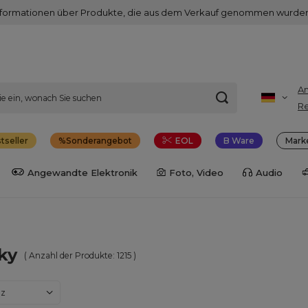
nformationen über Produkte, die aus dem Verkauf genommen wurden
A
Re
tseller
Sonderangebot
EOL
B Ware
Mark
Angewandte Elektronik
Foto, Video
Audio
ky
( Anzahl der Produkte:
1215
)
dern
nz