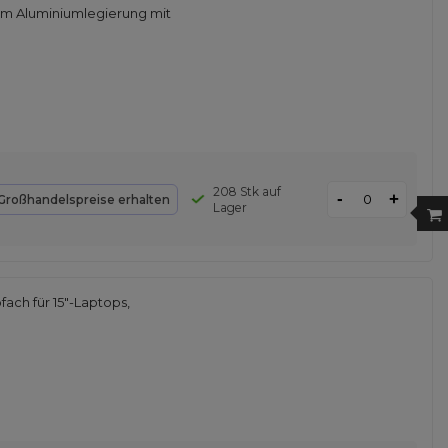
75 m Aluminiumlegierung mit
208 Stk auf
-
+
Großhandelspreise erhalten
Lager
ch für 15"-Laptops,