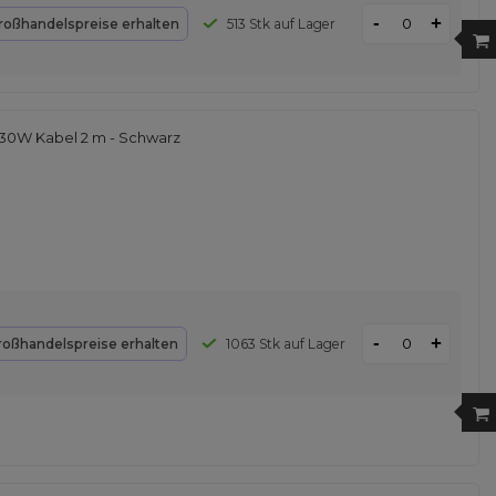
-
+
roßhandelspreise erhalten
513 Stk auf Lager
30W Kabel 2 m - Schwarz
-
+
roßhandelspreise erhalten
1063 Stk auf Lager