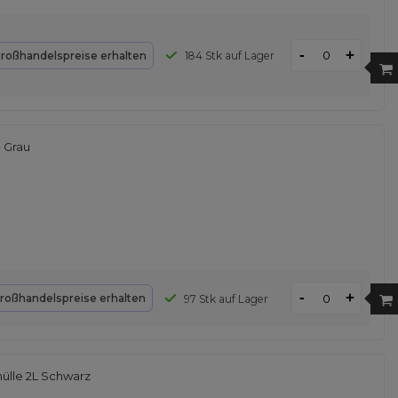
-
+
roßhandelspreise erhalten
184 Stk auf Lager
 Grau
-
+
roßhandelspreise erhalten
97 Stk auf Lager
ülle 2L Schwarz