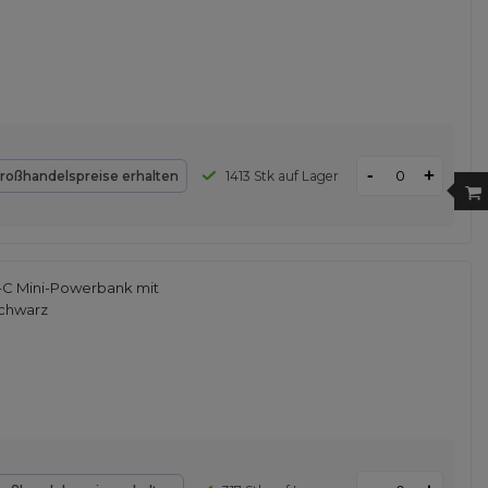
-
+
roßhandelspreise erhalten
1413 Stk auf Lager
C Mini-Powerbank mit
Schwarz