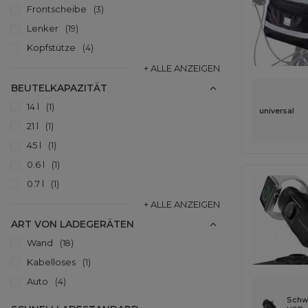
Frontscheibe
3
Lenker
19
Kopfstütze
4
+ ALLE ANZEIGEN
BEUTELKAPAZITÄT
14 l
1
universal
21 l
1
45 l
1
0.6 l
1
0.7 l
1
+ ALLE ANZEIGEN
ART VON LADEGERÄTEN
Wand
18
Kabelloses
1
Auto
4
Schw