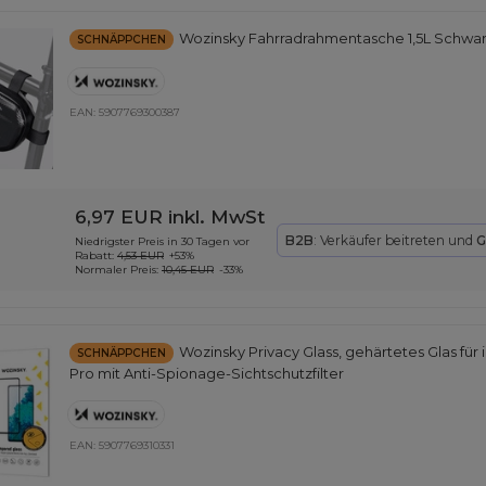
Wozinsky Fahrradrahmentasche 1,5L Schwa
SCHNÄPPCHEN
EAN:
5907769300387
6,97 EUR
inkl. MwSt
B2B
: Verkäufer beitreten und
G
Niedrigster Preis in 30 Tagen vor
Rabatt:
4,53 EUR
+53%
Normaler Preis:
10,45 EUR
-33%
Wozinsky Privacy Glass, gehärtetes Glas für iPh
SCHNÄPPCHEN
Pro mit Anti-Spionage-Sichtschutzfilter
EAN:
5907769310331