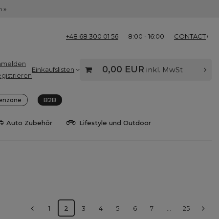
 »
+48 68 300 01 56
8:00 - 16:00
CONTACT
nmelden
0,00 EUR
Einkaufslisten
inkl. MwSt
gistrieren
enzone
B2B
Auto Zubehör
Lifestyle und Outdoor
1
2
3
4
5
6
7
...
25