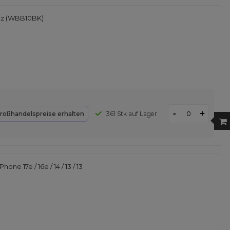
rz (WBB10BK)
-
+
roßhandelspreise erhalten
361 Stk auf Lager
one 17e / 16e / 14 / 13 / 13