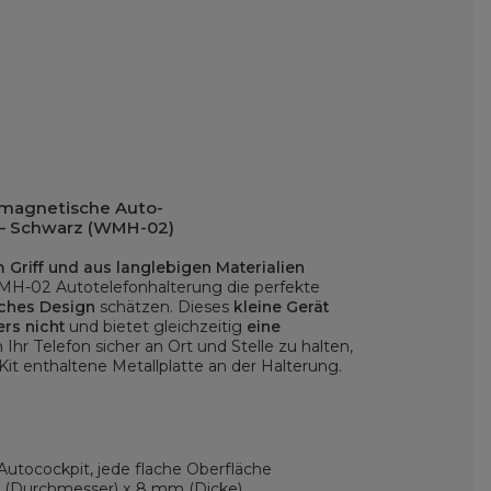
 magnetische Auto-
 – Schwarz (WMH-02)
riff und aus langlebigen Materialien
WMH-02 Autotelefonhalterung die perfekte
sches Design
schätzen. Dieses
kleine Gerät
ers nicht
und bietet gleichzeitig
eine
 Ihr Telefon sicher an Ort und Stelle zu halten,
Kit enthaltene Metallplatte an der Halterung.
 Autocockpit, jede flache Oberfläche
 (Durchmesser) x 8 mm (Dicke)