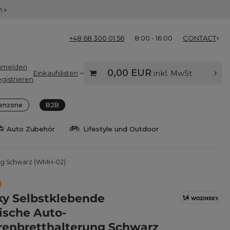
 »
+48 68 300 01 56
8:00 - 16:00
CONTACT
nmelden
0,00 EUR
Einkaufslisten
inkl. MwSt
gistrieren
enzone
B2B
Auto Zubehör
Lifestyle und Outdoor
ung Schwarz (WMH-02)
y Selbstklebende
sche Auto-
enbretthalterung Schwarz