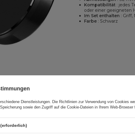
Kompatibilität
: jedes T
oder einer geeigneten H
Im Set enthalten
: Griff,
Farbe
: Schwarz
hen Autohalterung Wozinsky WMH-02:
stungsstarke Magnete halten Ihr Gerät sicher, ohne dass Sie befü
ustimmungen
re Sicht beim Fahren nicht
. Es ist unglaublich kompakt und leicht
lplatte sorgt für eine schnelle und sichere Bedienung des Telefo
erschiedene Dienstleistungen. Die
Richtlinien zur Verwendung von Cookies
wer
ische Autohalterung besteht aus Aluminium und Silikon.
Speicherung sowie den Zugriff auf die Cookie-Dateien in Ihrem Web-Browser 
Büro ist der Halter perfekt geeignet
, da er auf jeder ebenen F
(erforderlich)