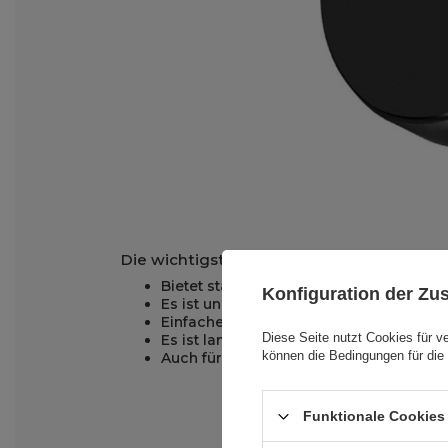
Die wichtigsten Vorteile der magnetisc
Bietet starken, magnetischen Halt
. Lei
Konfiguration der Z
Es ist unauffällig und beeinträchtigt Ih
Einfache Einhandbedienung
. Die Metal
Diese Seite nutzt Cookies für v
Es ist langlebig und robust
. Die magnet
können die Bedingungen für die 
Auch für den Einsatz zu Hause oder im 
Funktionale Cookies 