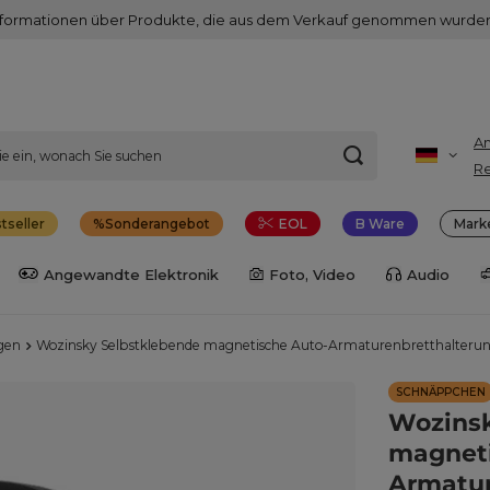
nformationen über Produkte, die aus dem Verkauf genommen wurden
A
Re
tseller
Sonderangebot
EOL
B Ware
Mark
Angewandte Elektronik
Foto, Video
Audio
gen
Wozinsky Selbstklebende magnetische Auto-Armaturenbretthalter
SCHNÄPPCHEN
Wozinsk
magneti
Armatur