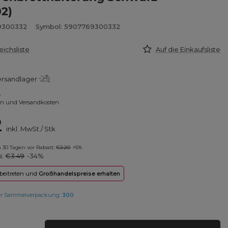
2)
9300332
Symbol: 5907769300332
eichsliste
Auf die Einkaufsliste
ersandlager
e
en und Versandkosten
2
inkl. MwSt
/
Stk
in 30 Tagen vor Rabatt:
€2.20
+5%
s:
€3.49
-34%
 beitreten und
Großhandelspreise erhalten
er Sammelverpackung:
300