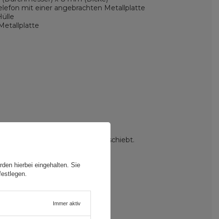
elefon mit einer angebrachten Metallplatte
ülle
 Metallplatte
rchten müssen, dass es sich verschiebt.
.
ns.
den hierbei eingehalten. Sie
festlegen.
läche befestigt werden kann.
Immer aktiv