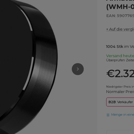
(WMH-0
EAN: 590776
+ Auf die vergl
1004
Stk
im V
Versand
heut
Überprüfen Zeit
€2.3
Niedrigster Preis 
Normaler Prei
B2B
: Verkäufer
Menge in ein