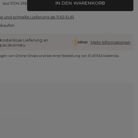
IN DEN WARENKORB
aus
1004
Stk
e und schnelle Lieferung
ab
11,63 EUR
nkaufen
Kostenlose Lieferung an
Mehr Informationen
paczkomatu
ungen von Online-Shops sind bei einer Bestellung von
EUR11.63
kostenlos.