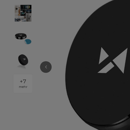
+
7
mehr