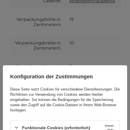
Garantie
Mobiltelefonzubehör
Verpackungshöhe in
19
Zentimetern
Verpackungsbreite in
10
Zentimetern
Verpackungslänge in
2
Zentimetern
Konfiguration der Zustimmungen
Diese Seite nutzt Cookies für verschiedene Dienstleistungen. Die
Kompatibilität -
Xiaomi Redmi Note
Richtlinien zur Verwendung von Cookies
werden hierbei
Gerätemodell
9T
eingehalten. Sie können die Bedingungen für die Speicherung
sowie den Zugriff auf die Cookie-Dateien in Ihrem Web-Browser
festlegen.
Anwendung
Für Smartphones
Immer
Funktionale Cookies (erforderlich)
aktiv