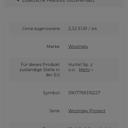
Zusätzliche Features: Glitzereinsatz
Cena sugerowana
2,32 EUR
/
Stk
Marke
Wozinsky
Für dieses Produkt
Hurtel Sp. z
zuständige Stelle in
o.o.
Mehr
der EU
Symbol
5907769316227
Serie
Wozinsky Protect