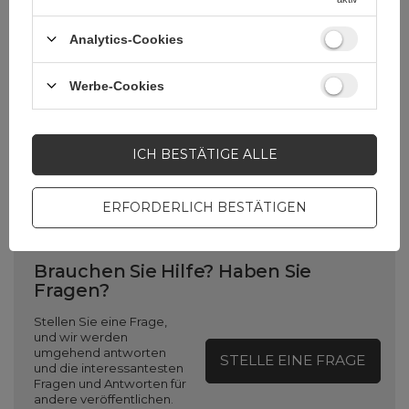
Verpackung
Box
Analytics-Cookies
Kompatibilität -
Xiaomi
Gerätehersteller
Werbe-Cookies
Farbe
Transparent
ICH BESTÄTIGE ALLE
Silber
ERFORDERLICH BESTÄTIGEN
Brauchen Sie Hilfe? Haben Sie
Fragen?
Stellen Sie eine Frage,
und wir werden
umgehend antworten
STELLE EINE FRAGE
und die interessantesten
Fragen und Antworten für
andere veröffentlichen.