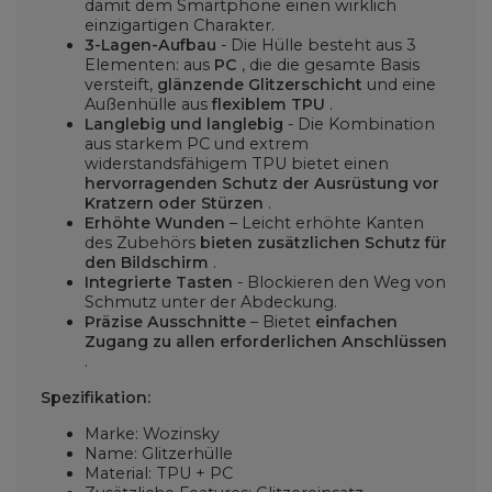
damit dem Smartphone einen wirklich
einzigartigen Charakter.
3-Lagen-Aufbau
- Die Hülle besteht aus 3
Elementen: aus
PC
, die die gesamte Basis
versteift,
glänzende Glitzerschicht
und eine
Außenhülle aus
flexiblem TPU
.
Langlebig und langlebig
- Die Kombination
aus starkem PC und extrem
widerstandsfähigem TPU bietet einen
hervorragenden Schutz der Ausrüstung vor
Kratzern oder Stürzen
.
Erhöhte Wunden
– Leicht erhöhte Kanten
des Zubehörs
bieten zusätzlichen Schutz für
den Bildschirm
.
Integrierte Tasten
- Blockieren den Weg von
Schmutz unter der Abdeckung.
Präzise Ausschnitte
– Bietet
einfachen
Zugang zu allen erforderlichen Anschlüssen
.
Spezifikation:
Marke: Wozinsky
Name: Glitzerhülle
Material: TPU + PC